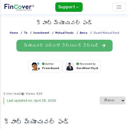
Support
క్వాంట్ మ్యూచువల్ ఫండ్
Home
/
Te
/
Investment
/
Mutual Funds
/
Amcs
/
Quant Mutual Fund
మ్యూచువల్ ఫండ్లలో పెట్టుబడి పెట్టండి
Author
Reviewed by
Prem Anand
GuruMoorthy A
2 min read
Views:
424
Select languag
Last updated on: April 28, 2025
క్వాంట్ మ్యూచువల్ ఫండ్