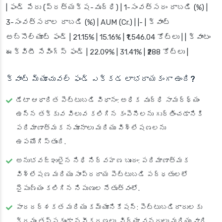
| ఫండ్ పేరు (ప్రత్యక్ష-వృద్ధి) | 1-సంవత్సరం రాబడి (%) |
3-సంవత్సరాల రాబడి (%) | AUM (Cr.) | |- | క్వాంట్
అబ్సొల్యూట్ ఫండ్ | 21.15% | 15.16% | ₹1,546.04 కోట్లు | | క్వాంటం
ఈక్విటీ సేవింగ్స్ ఫండ్ | 22.09% | 31.41% | ₹288 కోట్లు |
క్వాంట్ మ్యూచువల్ ఫండ్ ఎక్కడ లాభదాయకంగా ఉంది?
డేటా ఆధారిత పెట్టుబడి విధానం: అధిక వృద్ధి సామర్థ్యం
ఉన్న తక్కువ విలువ కలిగిన కంపెనీలను గుర్తించడానికి
పరిమాణాత్మక నమూనాలు మరియు విశ్లేషణలను
ఉపయోగిస్తుంది.
అనుభవజ్ఞులైన నిధి నిర్వహణ బృందం: పరిమాణాత్మక
విశ్లేషణ మరియు సాంప్రదాయ పెట్టుబడి పద్ధతులలో
నైపుణ్యం కలిగిన నిపుణుల నేతృత్వంలో.
పారదర్శకత మరియు కమ్యూనికేషన్: పెట్టుబడిదారులకు
క్రమం తప్పకుండా నవీకరణలు, విద్యా వనరులు మరియు వారి