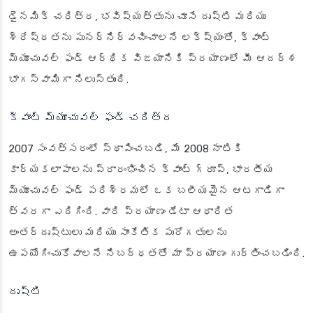
డైనమిక్ చరిత్ర, భవిష్యత్తును చూసే దృష్టి మరియు
శ్రేష్ఠతను పునర్నిర్వచించాలనే లక్ష్యంతో, క్వాంట్
మ్యూచువల్ ఫండ్ ఆర్థిక విజయానికి ప్రయాణంలో మీ ఆదర్శ
భాగస్వామిగా నిలుస్తుంది.
క్వాంట్ మ్యూచువల్ ఫండ్ చరిత్ర
2007 సంవత్సరంలో స్థాపించబడి, మే 2008 నాటికి
కార్యకలాపాలను ప్రారంభించిన క్వాంట్ గ్రూప్, భారతీయ
మ్యూచువల్ ఫండ్ పరిశ్రమలో ఒక బలీయమైన ఆటగాడిగా
త్వరగా ఎదిగింది. వారి ప్రయాణం డేటా ఆధారిత
అంతర్దృష్టులు మరియు సాంకేతిక పురోగతులను
ఉపయోగించుకోవాలనే నిబద్ధతతో మా ప్రయాణం గుర్తించబడింది.
దృష్టి