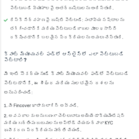
పెట్టుబడి వ్యూహాలపై అంతర్దృష్టులను అందిస్తుంది.
రిస్క్ నిర్వహణపై దృష్టి పెట్టండి: సంభావ్య నష్టాలను
తగ్గించడానికి మరియు పెట్టుబడిదారుల మూలధనాన్ని
రక్షించడానికి బలమైన ప్రక్రియలను అమలు చేస్తుంది.
క్వాంట్ మ్యూచువల్ ఫండ్‌లో ఆన్‌లైన్‌లో ఎలా పెట్టుబడి
పెట్టాలి?
మీ ఇంటి సౌకర్యం నుండి క్వాంట్ మ్యూచువల్ ఫండ్‌లో పెట్టుబడి
పెట్టడానికి, ఈ శీఘ్ర మరియు సులభమైన దశలను
అనుసరించండి:
మీ Fincover ఖాతాకు లాగిన్ అవ్వండి.
అవసరాలకు అనుగుణంగా చెల్లుబాటు అయ్యే డాక్యుమెంటేషన్
మరియు గుర్తింపు రుజువులను అప్‌లోడ్ చేయడం ద్వారా KYC
ధృవీకరణ ప్రక్రియను పూర్తి చేయండి.