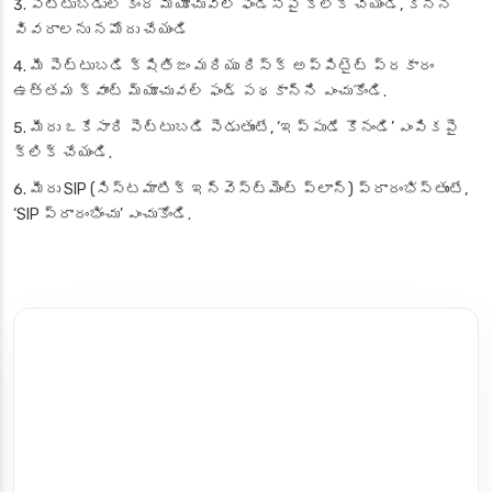
పెట్టుబడుల కింద మ్యూచువల్ ఫండ్స్‌పై క్లిక్ చేయండి, కొన్ని
వివరాలను నమోదు చేయండి
మీ పెట్టుబడి క్షితిజం మరియు రిస్క్ అప్పిటైట్ ప్రకారం
ఉత్తమ క్వాంట్ మ్యూచువల్ ఫండ్ పథకాన్ని ఎంచుకోండి.
మీరు ఒకేసారి పెట్టుబడి పెడుతుంటే, ‘ఇప్పుడే కొనండి’ ఎంపికపై
క్లిక్ చేయండి.
మీరు SIP (సిస్టమాటిక్ ఇన్వెస్ట్‌మెంట్ ప్లాన్) ప్రారంభిస్తుంటే,
‘SIP ప్రారంభించు’ ఎంచుకోండి.