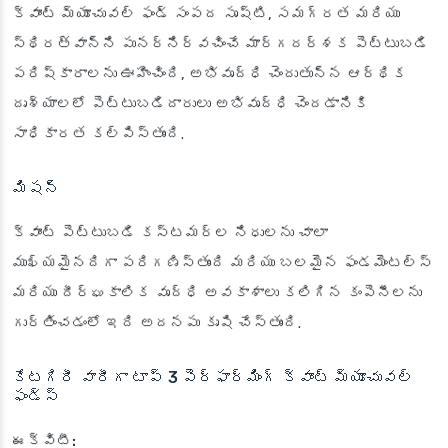
క్వాంట్ మ్యూచువల్ ఫండ్ సంపద సృష్టి, సమగ్రత మరియు
స్థిరత్వాన్ని పునర్నిర్వచించే మార్గదర్శక పెట్టుబడి
పరిష్కారాలను ఊహించింది, అభివృద్ధి చెందుతున్న ఆర్థిక
దృశ్యాలలో పెట్టుబడిదారులు అభివృద్ధి చెందడానికి
సాధికారత కల్పిస్తుంది.
మిషన్
క్వాంట్ పెట్టుబడి కస్టమర్ల నిధులను చాలా
ముఖ్యమైనదిగా పరిగణిస్తుంది మరియు బలమైన ఫండమెంటల్స్
మరియు దీర్ఘకాలిక వృద్ధి అవకాశాలు కలిగిన కంపెనీలను
గుర్తించడంలో ఇది అదనపు కృషి చేస్తుంది.
కేటగిరీ వారీగా టాప్ 3 పెర్ఫార్మింగ్ క్వాంట్ మ్యూచువల్
ఫండ్స్
ఈక్విటీ: