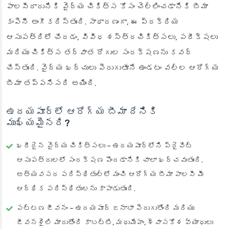
పాలసీదారునికి వైద్య చికిత్స కోసం చెల్లించడానికి బీమా
కంపెనీ అంగీకరిస్తుంది. సాధారణంగా, ఈ ప్రక్రియ
ఆసుపత్రిలో చేరడం, వివిధ శస్త్రచికిత్సలు, పరీక్షలు
మరియు చికిత్స తర్వాత రోగుల సంరక్షణను కవర్
చేస్తుంది. వైద్య ఖర్చులు పెరుగుతూనే ఉండటం వల్ల ఆరోగ్య
బీమా తప్పనిసరి అయింది.
ఉదయపూర్‌లో ఆరోగ్య బీమా దేనికి
ముఖ్యమైనది?
ఖరీదైన వైద్య చికిత్సలు
– ఉదయపూర్‌లోని ప్రైవేట్
ఆసుపత్రులలో సంరక్షణ పొందడానికి చాలా ఖర్చవుతుంది.
అత్యవసర పరిస్థితుల్లో మంచి ఆరోగ్య బీమా పాలసీ మీ
ఆర్థిక పరిస్థితులను కాపాడుతుంది.
పట్టణ జీవనం
– ఉదయపూర్ జనాభా పెరుగుతోంది మరియు
జీవనశైలి మారుతోంది కాబట్టి, మధుమేహం, శ్వాసకోశ వ్యాధులు