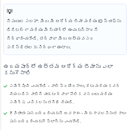
నిపుణుల సలహా
: మీరు మీ ఆరోగ్య బీమా మరియు ID ప్రూఫ్‌ను
డిజిటల్‌గా మరియు మీ బ్యాగ్‌లో ఉంచుకున్నారని
నిర్ధారించుకోండి, తద్వారా మీరు అత్యవసర
పరిస్థితులకు సిద్ధంగా ఉంటారు.
ఉదయపూర్‌లో ఉత్తమ ఆరోగ్య బీమాను ఎలా
కనుగొనాలి
సమీక్షించి ఎంచుకోండి
– వాటి ప్రయోజనాలు, రేటు మరియు కవర్
చేయబడిన వాటిని చూడటం ద్వారా పోలిక వనరులు మరియు
సమీక్ష ఎంపికలను తనిఖీ చేయండి.
జీవితాంతం పునరుద్ధరించుకునే అవకాశం
- మీకు కావలసినంత కాలం
పునరుద్ధరించుకునే ప్లాన్‌ను ఎంచుకోండి.