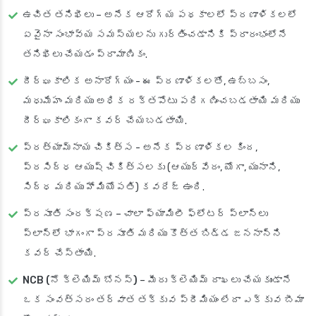
ఉచిత తనిఖీలు
– అనేక ఆరోగ్య పథకాలలో ప్రణాళికలలో
ఏవైనా సంభావ్య సమస్యలను గుర్తించడానికి ప్రారంభంలోనే
తనిఖీలు చేయడం ప్రామాణికం.
దీర్ఘకాలిక అనారోగ్యం
- ఈ ప్రణాళికలతో, ఉబ్బసం,
మధుమేహం మరియు అధిక రక్తపోటు పరిగణించబడతాయి మరియు
దీర్ఘకాలికంగా కవర్ చేయబడతాయి.
ప్రత్యామ్నాయ చికిత్స
- అనేక ప్రణాళికల కింద,
ప్రసిద్ధ ఆయుష్ చికిత్సలకు (ఆయుర్వేదం, యోగా, యునాని,
సిద్ధ మరియు హోమియోపతి) కవరేజ్ ఉంది.
ప్రసూతి సంరక్షణ
– చాలా ఫ్యామిలీ ఫ్లోటర్ ప్లాన్‌లు
ప్లాన్‌లో భాగంగా ప్రసూతి మరియు కొత్త బిడ్డ జననాన్ని
కవర్ చేస్తాయి.
NCB (నో క్లెయిమ్ బోనస్)
– మీరు క్లెయిమ్ దాఖలు చేయకుండానే
ఒక సంవత్సరం తర్వాత తక్కువ ప్రీమియం లేదా ఎక్కువ బీమా