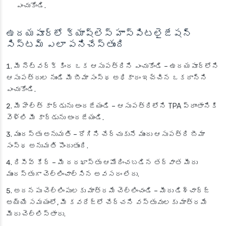
ఎంచుకోండి.
ఉదయపూర్‌లో క్యాష్‌లెస్ హాస్పిటలైజేషన్
సిస్టమ్ ఎలా పనిచేస్తుంది
మీ నెట్‌వర్క్ కింద ఒక ఆసుపత్రిని ఎంచుకోండి
– ఉదయపూర్‌లోని
ఆసుపత్రుల నుండి మీ బీమా సంస్థ అధికారం ఇచ్చిన ఒకదాన్ని
ఎంచుకోండి.
మీ హెల్త్ కార్డును అందజేయండి
– ఆసుపత్రిలోని TPA ప్రాంతానికి
వెళ్లి మీ కార్డును అందజేయండి.
ముందస్తు అనుమతి
– రోగిని చేర్చుకునే ముందు ఆసుపత్రి బీమా
సంస్థ అనుమతి పొందుతుంది.
రిసీవ్ కేర్
– మీ దరఖాస్తు ఆమోదించబడిన తర్వాత మీరు
ముందస్తుగా చెల్లించాల్సిన అవసరం లేదు.
అదనపు చెల్లింపులకు మాత్రమే చెల్లించండి
– మీరు డిశ్చార్జ్
అయ్యే సమయంలో, మీ కవరేజ్‌లో చేర్చని వస్తువులకు మాత్రమే
మీరు చెల్లిస్తారు.