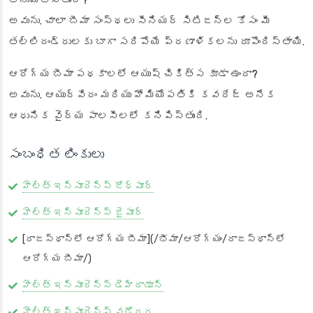
అనుమతిస్తుందా?
అవును. చాలా బీమా సంస్థలు సీనియర్ సిటిజన్ల కోసం మీ
తల్లిదండ్రులకు బాగా సరిపోయే ప్రణాళికలను రూపొందిస్తాయి.
ఆరోగ్య బీమా పథకాలలో ఆయుష్ చికిత్స కూడా ఉందా?
అవును. ఆయుర్వేదం మరియు హోమియోపతికి కవరేజ్ అనేక
ఆధునిక వైద్య పాలసీలలో కనిపిస్తుంది.
సంబంధిత లింకులు
హెల్త్ ఇన్సూరెన్స్ జోధ్‌పూర్
హెల్త్ ఇన్సూరెన్స్ జైపూర్
[రాజస్థాన్‌లో ఆరోగ్య బీమా](/భీమా/ఆరోగ్యం/రాజస్థాన్‌లో
ఆరోగ్య బీమా/)
హెల్త్ ఇన్సూరెన్స్ డెహ్రాడూన్
హెల్త్ ఇన్సూరెన్స్ వడోదర