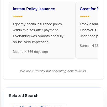
Instant Policy Issuance
Great for Famil
★★★★★
★★★★★
I got my health insurance policy
I took a family fl
within minutes after payment.
Fincover. Covere
Everything was smooth and fully
under one premiu
online. Very impressed!
Suresh N
367 day
Meena K
366 days ago
We are currently not accepting new reviews.
Related Search