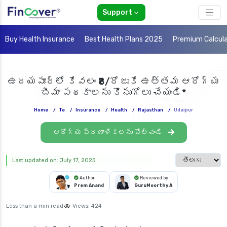
Support
Buy Health Insurance
Best Health Plans 2025
Premium Calcul
ఉదయపూర్‌లో కేవలం ₹8/రోజుకే ఉత్తమ ఆరోగ్య
బీమా పథకాలను కొనుగోలు చేయండి*
Home
/
Te
/
Insurance
/
Health
/
Rajasthan
/
Udaipur
ఆరోగ్య ప్రణాళికలను పోల్చండి
Select languag
Last updated on: July 17, 2025
Author
Reviewed by
Prem Anand
GuruMoorthy A
Less than a min read
Views:
424