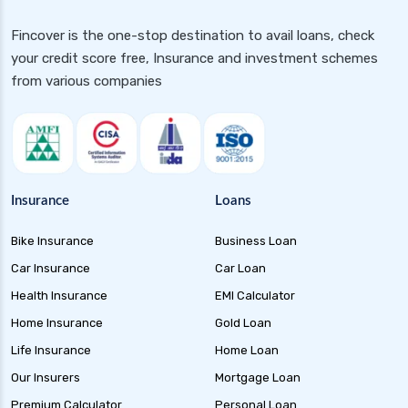
2025
Fincover is the one-stop destination to avail loans, check
Health Insurance for Pcod
your credit score free, Insurance and investment schemes
Health Insurance for Rheumatoid Arthritis in
from various companies
India
Health Insurance for Dengue in India
Health Insurance for Parents
Health Insurance for Paralysis Patients in
Insurance
Loans
India
Health Insurance for Hiv Patients in India
Bike Insurance
Business Loan
Health Insurance for Tb Patients in India
Car Insurance
Car Loan
Health Insurance
EMI Calculator
Health Insurance for High Cholesterol in India
Home Insurance
Gold Loan
Health Insurance for High Blood Pressure
Life Insurance
Home Loan
Health Insurance for Alzheimer Disease in India
Our Insurers
Mortgage Loan
Health Insurance for Asthma Patients in India
Premium Calculator
Personal Loan