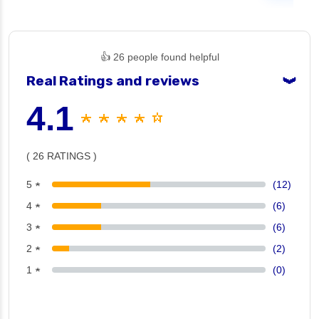
👍 26 people found helpful
Real Ratings and reviews
❯
4.1
★ ★ ★ ★ ☆
( 26 RATINGS )
5 ★
(12)
4 ★
(6)
3 ★
(6)
2 ★
(2)
1 ★
(0)