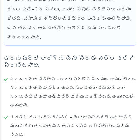
మీకు తెలుసా
: ఉదయపూర్‌లోని ప్రధాన ఆసుపత్రులు
రోగులకు డే-కేర్ సేవలు, అవుట్ పేషెంట్ చికిత్సలు మరియు
రోబోట్-సహాయక శస్త్రచికిత్సల ఎంపికను అందిస్తాయి,
ఇవి తరచుగా అద్భుతమైన ఆరోగ్య బీమా పాలసీలలో
చేర్చబడతాయి.
ఉదయపూర్‌లో ఆరోగ్య బీమా పొందడం వల్ల కలిగే
ప్రయోజనాలు
నగదు రహిత చికిత్స
– ఉదయపూర్‌లోని ప్రముఖ ఆసుపత్రులు
నగదు రహిత బీమా పద్ధతులను సులభతరం చేయడం ద్వారా
నగదు చింత లేకుండా అడ్మిషన్ మరియు సంరక్షణను అందుబాటులో
ఉంచుతాయి.
కవరేజ్
వరకు విస్తరించింది – మీరు ఆసుపత్రిలో ఉండటానికి
ముందు మరియు తరువాత మీకు అవసరమైన ఉత్పత్తులు మరియు
సేవలు.