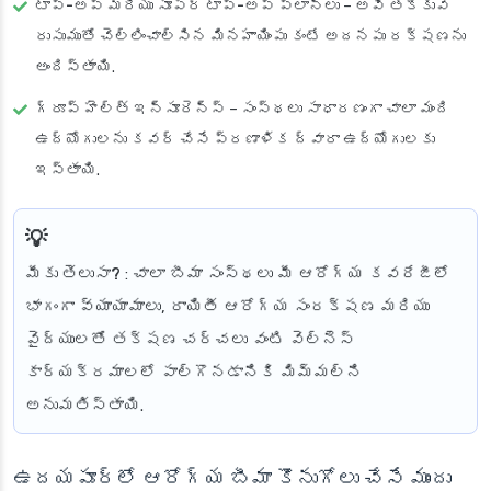
టాప్-అప్ మరియు సూపర్ టాప్-అప్ ప్లాన్‌లు
– అవి తక్కువ
రుసుముతో చెల్లించాల్సిన మినహాయింపు కంటే అదనపు రక్షణను
అందిస్తాయి.
గ్రూప్ హెల్త్ ఇన్సూరెన్స్
– సంస్థలు సాధారణంగా చాలా మంది
ఉద్యోగులను కవర్ చేసే ప్రణాళిక ద్వారా ఉద్యోగులకు
ఇస్తాయి.
మీకు తెలుసా?
: చాలా బీమా సంస్థలు మీ ఆరోగ్య కవరేజీలో
భాగంగా వ్యాయామాలు, రాయితీ ఆరోగ్య సంరక్షణ మరియు
వైద్యులతో తక్షణ చర్చలు వంటి వెల్‌నెస్
కార్యక్రమాలలో పాల్గొనడానికి మిమ్మల్ని
అనుమతిస్తాయి.
ఉదయపూర్‌లో ఆరోగ్య బీమా కొనుగోలు చేసే ముందు