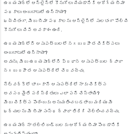
ఉదయపూర్‌లో ఆన్‌లైన్‌లో కొనుగోలు చేయడానికి ఆరోగ్య బీమా
పథకాలు అందుబాటులో ఉన్నాయా?
ఖచ్చితంగా. మీరు బీమా పథకాలను ఆన్‌లైన్‌లో సులభంగా పోల్చి
కొనుగోలు చేసే అవకాశం ఉంది.
ఉదయపూర్‌లోని ఆసుపత్రులలో నగదు రహిత చికిత్సలు
అందుబాటులో ఉన్నాయా?
అవును. మీరు ఉదయపూర్‌లోని ప్రధాన ఆసుపత్రుల ద్వారా
నగదు రహిత ఆసుపత్రిలో చేరవచ్చు.
నెట్‌వర్క్‌లో భాగం కాని ఆసుపత్రిలో నాకు చికిత్స
అవసరమైతే పరిస్థితులు ఎలా పని చేస్తాయి?
మీరు చికిత్స పొందేందుకు అనుమతించబడతారు మరియు మీ
ఖర్చులను మీ బీమా సంస్థ ద్వారా తిరిగి చెల్లించవచ్చు.
ఉదయపూర్ నా తల్లిదండ్రులకు ఆరోగ్య బీమా పొందడానికి