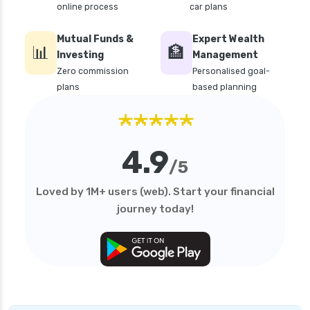
online process
car plans
iifl health insurance
individual health insurance policy
Mutual Funds &
Expert Wealth
📊
🏦
Investing
Management
irdai health insurance guidelines
Zero commission
Personalised goal-
is dental treatment covered in health
plans
based planning
insurance
★★★★★
life insurance vs health insurance
list of health insurance companies
4.9
/5
maternity health insurance
mediclaim health insurance
Loved by 1M+ users (web). Start your financial
journey today!
mediclaim vs health insurance
need of health insurance
personal accident health insurance
sbi health insurance plans for family premium
calculator