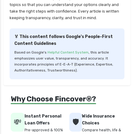
health insurance tirunelveli
topics so that you can understand your options clearly and
take the right steps with confidence. Every article is written
health insurance top up plan comparison
keeping transparency, clarity, and trust in mind.
health insurance trichy
health insurance udaipur
🏅 This content follows Google's People-First
Content Guidelines
health insurance vadodara
Based on Google's
Helpful Content System
, this article
health insurance varanasi
emphasizes user value, transparency, and accuracy. It
health insurance vs medical insurance
incorporates principles of E-E-A-T (Experience, Expertise,
Authoritativeness, Trustworthiness).
how health insurance works in india
how many types of health insurance
how much should health insurance cost
Why Choose Fincover®?
how to apply health insurance in india
how to cancel health insurance policy
Instant Personal
Wide Insurance
💸
🛡️
how to check star health insurance policy
Loan Offers
Choices
status
Pre-approved & 100%
Compare health, life &