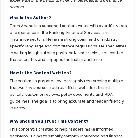
experience in the Banking, Financial Services, and Insurance
health insurance mumbai
sectors.
health insurance mysore
Who is the Author?
health insurance nagpur
Prem Anand is a seasoned content writer with over 10+ years
health insurance noida
of experience in the Banking, Financial Services, and
Insurance sectors. He has a strong command of industry-
health insurance patna
specific language and compliance regulations. He specializes
health insurance portability
in writing insightful blog posts, detailed articles, and content
that educates and engages the Indian audience.
health insurance premium calculator
health insurance pune
How is the Content Written?
The content is prepared by thoroughly researching multiple
health insurance rajkot
trustworthy sources such as official websites, financial
health insurance renewal process
portals, customer reviews, policy documents and IRDAI
guidelines. The goal is to bring accurate and reader-friendly
health insurance stocks india
insights.
health insurance surat
Why Should You Trust This Content?
health insurance tax benefits 80d
This content is created to help readers make informed
health insurance thane
decisions. It aims to simplify complex insurance and finance