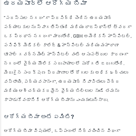
ఉదయపూర్‌లో ఆరోగ్య బీమా
“సరస్సుల నగరం"గా ప్రసిద్ధి చెందిన ఉదయపూర్
పర్యాటకులను స్వాగతిస్తుంది మరియు రాజస్థాన్‌లో త్వరగా
ఒక ప్రధాన నగరంగా మారుతోంది. GBH అమెరికన్ హాస్పిటల్,
పసిఫిక్ మెడికల్ కాలేజ్ & హాస్పిటల్ మరియు మహారాణా
భూపాల్ గవర్నమెంట్ హాస్పిటల్ వంటి ఆసుపత్రుల కారణంగా
నగరంలో వైద్య మౌలిక సదుపాయాలలో పురోగతి జరుగుతోంది.
మెరుగైన సంరక్షణ ప్రమాణాలతో రోగులకు అధిక ఖర్చులు
వస్తాయి. పర్యవసానంగా, ఉదయపూర్ నివాసితులు పెద్ద
మరియు ఆశ్చర్యకరమైన వైద్య బిల్లుల నుండి తమను
కాపాడుకోవడానికి ఆరోగ్య బీమాను ఎంచుకుంటున్నారు.
ఆరోగ్య బీమా అంటే ఏమిటి?
ఆరోగ్య బీమా విషయంలో, ఒప్పందంలో నిర్వచించిన విధంగా