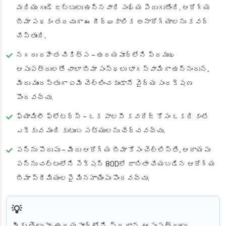
మరియు గుండె జబ్బులు ఉన్నవారి సంఖ్య పెరుగుతోంది. ఆరోగ్య
బీమా పథకం తరచుగా ఈ దీర్ఘకాలిక అనారోగ్యాలను కవర్
చేస్తుంది.
నగదు రహిత చికిత్స
– ఉదయపూర్‌లోని ప్రముఖ
ఆసుపత్రులతో చాలా బీమా సంస్థలు భాగస్వామిగా ఉన్నందున,
మీరు ముందస్తుగా ఏమీ చెల్లించకుండానే వైద్య సంరక్షణ
పొందవచ్చు.
ఫ్యామిలీ ఫ్లోటర్స్
– ఒక పాలసీ కవరేజ్ కోసం ఒకరి కంటే
ఎక్కువ మంది కుటుంబ సభ్యులను చేర్చవచ్చు.
పన్ను పొదుపు
– మీరు ఆరోగ్య బీమా కోసం చెల్లిస్తే, ఆదాయపు
పన్ను చట్టంలోని సెక్షన్ 80Dలో జాబితా చేయబడిన ఆరోగ్య
బీమా ప్రీమియంలపై మినహాయింపు పొందవచ్చు.