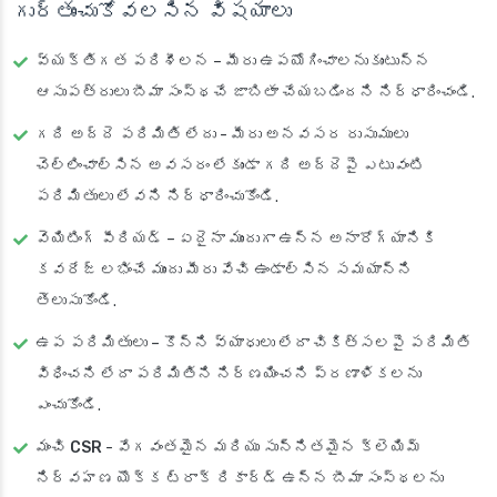
గుర్తుంచుకోవలసిన విషయాలు
వ్యక్తిగత పరిశీలన
– మీరు ఉపయోగించాలనుకుంటున్న
ఆసుపత్రులు బీమా సంస్థచే జాబితా చేయబడిందని నిర్ధారించండి.
గది అద్దె పరిమితి లేదు
- మీరు అనవసర రుసుములు
చెల్లించాల్సిన అవసరం లేకుండా గది అద్దెపై ఎటువంటి
పరిమితులు లేవని నిర్ధారించుకోండి.
వెయిటింగ్ పీరియడ్
– ఏదైనా ముందుగా ఉన్న అనారోగ్యానికి
కవరేజ్ లభించే ముందు మీరు వేచి ఉండాల్సిన సమయాన్ని
తెలుసుకోండి.
ఉప పరిమితులు
– కొన్ని వ్యాధులు లేదా చికిత్సలపై పరిమితి
విధించని లేదా పరిమితిని నిర్ణయించని ప్రణాళికలను
ఎంచుకోండి.
మంచి CSR
- వేగవంతమైన మరియు సున్నితమైన క్లెయిమ్
నిర్వహణ యొక్క ట్రాక్ రికార్డ్ ఉన్న బీమా సంస్థలను