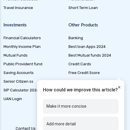
Health Insurance for Cataract Surgery in India
Travel Insurance
Short Term Loan
Health Insurance for Liver Transplant in India
Health Insurance for Thyroid Patients in India
Investments
Other Products
Health Insurance for Malaria in India
Financial Calculators
Banking
Health Insurance for Multiple Sclerosis in India
Monthly Income Plan
Best loan Apps 2024
Health Insurance for Mental Health in India
Mutual Funds
Best Mutual funds 2024
Health Insurance for Liver Cirrhosis in India
Public Provident fund
Credit Cards
Health Insurance for Handicapped in India
Saving Accounts
Free Credit Score
Health Insurance for Hepatitis B in India
Senior Citizen ss
Liability Insurance
×
Health Insurance for Thyroid Patients
How could we improve this article?
SIP Calculator 2024
Loan Application Status
Health Insurance for Paralysis
UAN Login
Marine Insurance
Make it more concise
Health Insurance for Kidney Patients
Health Insurance for Genetic Disorders in India
Add more detail
Health Insurance for Stroke Patients in India
Contact Us
Blogs
T&C
Account Deletion