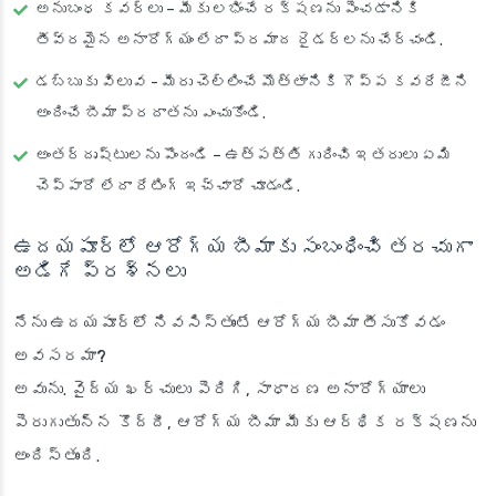
అనుబంధ కవర్లు
– మీకు లభించే రక్షణను పెంచడానికి
తీవ్రమైన అనారోగ్యం లేదా ప్రమాద రైడర్‌లను చేర్చండి.
డబ్బుకు విలువ
- మీరు చెల్లించే మొత్తానికి గొప్ప కవరేజీని
అందించే బీమా ప్రదాతను ఎంచుకోండి.
అంతర్దృష్టులను పొందండి
– ఉత్పత్తి గురించి ఇతరులు ఏమి
చెప్పారో లేదా రేటింగ్ ఇచ్చారో చూడండి.
ఉదయపూర్‌లో ఆరోగ్య బీమాకు సంబంధించి తరచుగా
అడిగే ప్రశ్నలు
నేను ఉదయపూర్‌లో నివసిస్తుంటే ఆరోగ్య బీమా తీసుకోవడం
అవసరమా?
అవును. వైద్య ఖర్చులు పెరిగి, సాధారణ అనారోగ్యాలు
పెరుగుతున్న కొద్దీ, ఆరోగ్య బీమా మీకు ఆర్థిక రక్షణను
అందిస్తుంది.