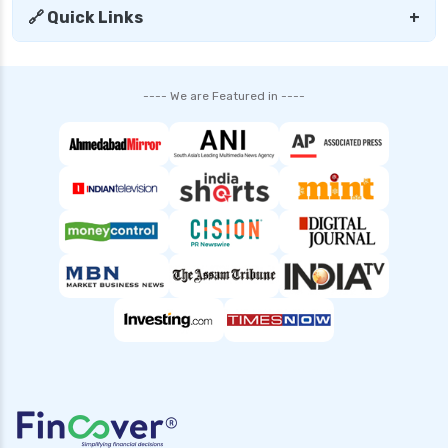
senior citizen health insurance
🔗 Quick Links
+
tax benefit of health insurance
top 5 health insurance companies in india
---- We are Featured in ----
top up health insurance plans
types of health insurance in india
waiting period in health insurance
which diseases are covered after 2 years in
health insurance
Popular Searches
Health Insurance for Small Buisness
Health Insurance for Handicapped
Health Insurance for Pcos
Health Insurance for Diabetic Patients in India