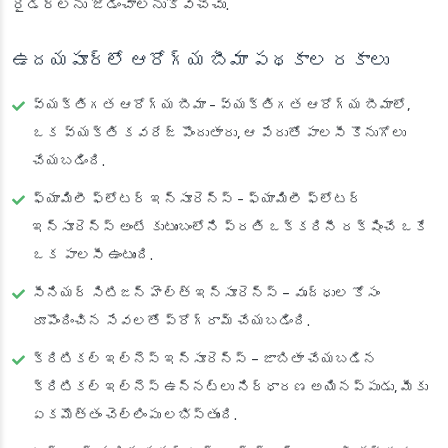
రైడర్‌లను జోడించాలనుకోవచ్చు.
ఉదయపూర్‌లో ఆరోగ్య బీమా పథకాల రకాలు
వ్యక్తిగత ఆరోగ్య బీమా
- వ్యక్తిగత ఆరోగ్య బీమాలో,
ఒక వ్యక్తి కవరేజ్ పొందుతారు, ఆ పేరుతో పాలసీ కొనుగోలు
చేయబడింది.
ఫ్యామిలీ ఫ్లోటర్ ఇన్సూరెన్స్
- ఫ్యామిలీ ఫ్లోటర్
ఇన్సూరెన్స్ అంటే కుటుంబంలోని ప్రతి ఒక్కరినీ రక్షించే ఒకే
ఒక పాలసీ ఉంటుంది.
సీనియర్ సిటిజన్ హెల్త్ ఇన్సూరెన్స్
– వృద్ధుల కోసం
రూపొందించిన సేవలతో ప్రోగ్రామ్ చేయబడింది.
క్రిటికల్ ఇల్నెస్ ఇన్సూరెన్స్
– జాబితా చేయబడిన
క్రిటికల్ ఇల్నెస్ ఉన్నట్లు నిర్ధారణ అయినప్పుడు, మీకు
ఏకమొత్తం చెల్లింపు లభిస్తుంది.