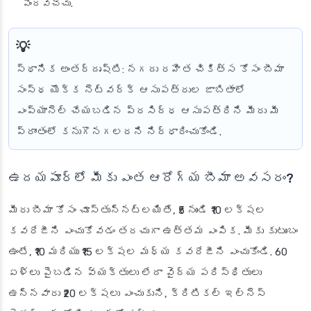
పొందవచ్చు.
స్థానిక అంతర్దృష్టి
: నగదు రహిత చికిత్స కోసం బీమా
సంస్థ యొక్క నెట్‌వర్క్ ఆసుపత్రుల జాబితాలో
ఎంప్యానెల్ చేయబడిన ప్రసిద్ధ ఆసుపత్రిని మీరు మీ
ప్రాంతంలో కనుగొనగలరని నిర్ధారించుకోండి.
ఉదయపూర్‌లో మీకు ఎంత ఆరోగ్య బీమా అవసరం?
మీరు బీమా కోసం చూస్తున్నట్లయితే, ₹5 నుండి ₹10 లక్షల
కవరేజీని ఎంచుకోవడం తరచుగా ఉత్తమ ఎంపిక. మీకు కుటుంబం
ఉంటే, ₹10 మరియు ₹15 లక్షల మధ్య కవరేజీని ఎంచుకోండి. 60
ఏళ్లు పైబడిన వ్యక్తులు లేదా వైద్య పరిస్థితులు
ఉన్నవారు ₹20 లక్షలు ఎంచుకుని, క్రిటికల్ ఇల్నెస్