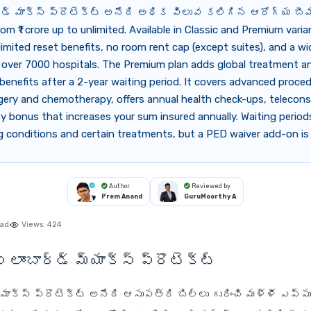
ార్డ్ మాక్స్ ప్రొటెక్ట్ అనేది అధిక విలువ కలిగిన ఆరోగ్య బీ
om ₹1 crore up to unlimited. Available in Classic and Premium varian
limited reset benefits, no room rent cap (except suites), and a w
over 7000 hospitals. The Premium plan adds global treatment an
enefits after a 2-year waiting period. It covers advanced procedu
gery and chemotherapy, offers annual health check-ups, telecons
ty bonus that increases your sum insured annually. Waiting period
g conditions and certain treatments, but a PED waiver add-on is 
Author
Reviewed by
Prem Anand
GuruMoorthy A
ead
Views:
424
ాంబార్డ్ మ్యాక్స్ ప్రొటెక్ట్
డ్ మాక్స్ ప్రొటెక్ట్ అనేది ఆసుపత్రి బిల్లు గురించి మళ్ళీ ఎప్