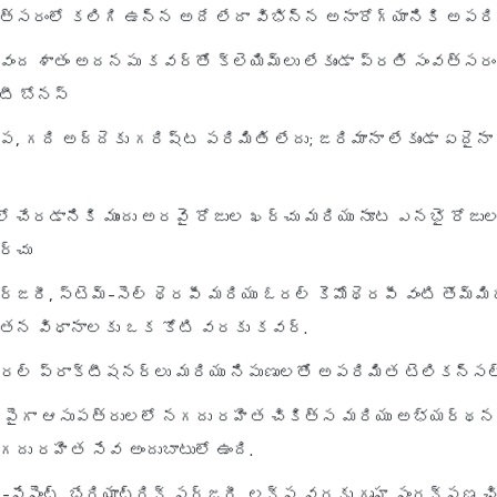
త్సరంలో కలిగి ఉన్న అదే లేదా విభిన్న అనారోగ్యానికి అపరి
వంద శాతం అదనపు కవర్‌తో క్లెయిమ్‌లు లేకుండా ప్రతి సంవత్సరం
టీ బోనస్
్ప, గది అద్దెకు గరిష్ట పరిమితి లేదు; జరిమానా లేకుండా ఏదైనా
ో చేరడానికి ముందు అరవై రోజుల ఖర్చు మరియు నూట ఎనభై రోజు
ర్చు
ర్జరీ, స్టెమ్-సెల్ థెరపీ మరియు ఓరల్ కెమోథెరపీ వంటి తొమ్మ
ాతన విధానాలకు ఒక కోటి వరకు కవర్.
నరల్ ప్రాక్టీషనర్లు మరియు నిపుణులతో అపరిమిత టెలికన్స
 పైగా ఆసుపత్రులలో నగదు రహిత చికిత్స మరియు అభ్యర్థన
గదు రహిత సేవ అందుబాటులో ఉంది.
-పేషెంట్, బేరియాట్రిక్ సర్జరీ, లక్ష వరకు గృహ సంరక్షణ చ