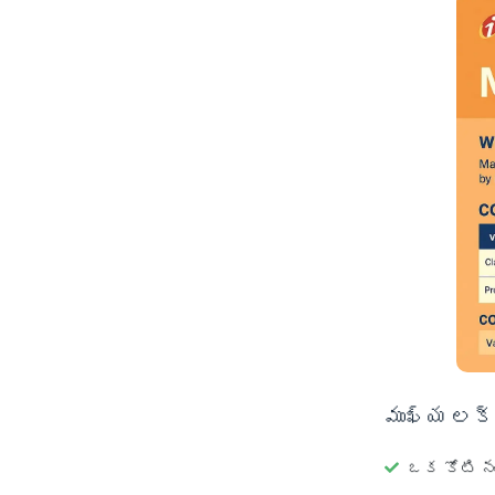
ముఖ్య లక్
ఒక కోటి ను