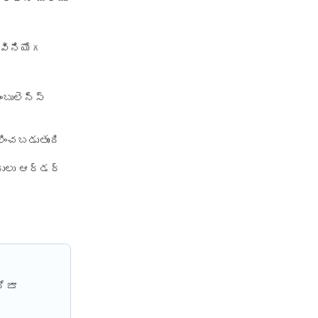
health insurance renewal
process
ి వినియోగ
health insurance stocks india
health insurance surat
బులెన్స్
health insurance tax benefits
80d
ించబడుతుంది
health insurance thane
ందులు ఆర్డర్
health insurance tirunelveli
health insurance top up plan
comparison
health insurance trichy
health insurance udaipur
health insurance vadodara
ోజూ
health insurance varanasi