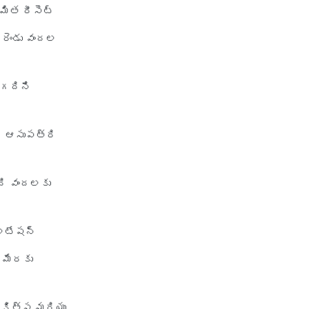
మిత రీసెట్
health insurance jodhpur
 రెండు వందల
health insurance kolkata
health insurance lucknow
health insurance madurai
 గదిని
health insurance mumbai
health insurance mysore
ల ఆసుపత్రి
health insurance nagpur
health insurance noida
ిది వందలకు
health insurance patna
health insurance portability
ల్టేషన్
health insurance premium
 మేరకు
calculator
health insurance pune
health insurance rajkot
ికిత్స మరియు