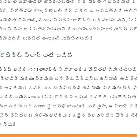
వసరం లేకుండా ఉండేలా రూపొందించబడింది. ఇది పూర్తిగా అపరిమిత క
ట్, ప్రోత్సాహకాలు, గ్లోబల్ కేర్ మరియు ఏ ఆసుపత్రికి అయినా
ిళితం చేస్తుంది. మీరు ఎప్పుడైనా ఆరోగ్య ఖర్చులను చూసి, నా
దని నేను ఆశిస్తున్నాను అని మీరు ఊహించుకున్నారా? మాక్స్ ప్ర
ిమ్మల్ని దృష్టిలో ఉంచుకుని సృష్టించబడింది.
్రొటెక్ట్ ప్లాన్ అంటే ఏమిటి
టెక్ట్ అనేది ICICI లాంబార్డ్ ద్వారా అధిక మొత్తంలో బీమా చేయ
క్లాసిక్ మరియు ప్రీమియం అనే రెండు వెర్షన్లు ఉన్నాయి. అవి రె
భమై అపరిమిత కవర్ వరకు విస్తరించి ఉన్నాయి. ప్రీమియం టైర్ 
ఎగిరే ఎయిర్-అంబులెన్స్ యొక్క ప్రపంచ కవరేజీలను జోడిస్తుం
ీయంగా మరియు లక్షణాలపై అస్థిగా ఉంటుంది. ఏదేమైనా, ఈ ప్లాన్ ప
ాక్సెస్ విస్తరణ మరియు ఆరోగ్యకరమైన ప్రవర్తన యొక్క చెల్
స్తుంది.