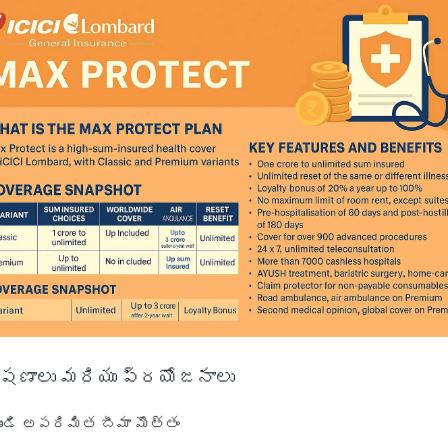
షణాలు మరియు ప్రయోజనాలు
ండి అపరిమిత బీమా మొత్తం