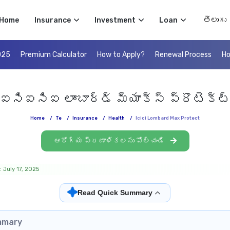
Select 
Home
Insurance
Investment
Loan
025
Premium Calculator
How to Apply?
Renewal Process
Ho
ఐసిఐసిఐ లాంబార్డ్ మ్యాక్స్ ప్రొటెక్ట
Home
/
Te
/
Insurance
/
Health
/
Icici Lombard Max Protect
ఆరోగ్య ప్రణాళికలను పోల్చండి
 July 17, 2025
✦
Read Quick Summary
mmary