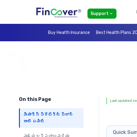
Support
Buy Health Insurance
Best Health Plans 2
On this Page
Last updated on:
మ్యాక్స్ ప్రొటెక్ట్ ప్లాన్
అంటే ఏమిటి
Quick Su
ముఖ్య లక్షణాలు మరియు