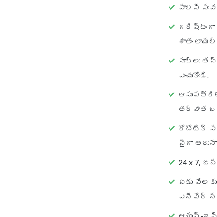
పాలసీ సంవ
గరిష్టంగా 
శాతం లాయల్
సూట్‌లు తప
ఎంచుకోండి.
ఆసుపత్రిల
తర్వాత ఖ
రోబోటిక్ స
పైగా అధున
24 x 7, జ
ఏడు వేలకు
ఎనీవేర్ న
ఆయుష్-ఇన్