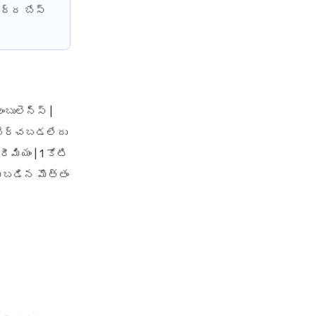
health insurance vs medical
ెద్ద బేస్
insurance
how health insurance works in
india
how many types of health
insurance
బులెన్స్ |
how much should health
 | చేర్చబడలేదు
insurance cost
ీమియం | 1 కోటి
how to apply health insurance
యబడిన మొత్తం
in india
how to cancel health insurance
policy
how to check star health
insurance policy status
iifl health insurance
individual health insurance