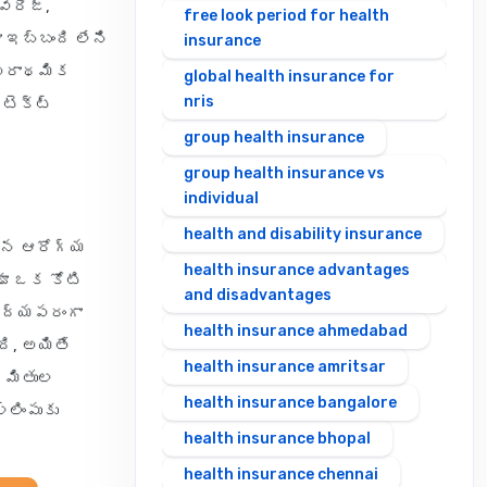
వరేజ్,
free look period for health
 ఇబ్బంది లేని
insurance
 ప్రాథమిక
global health insurance for
nris
ొటెక్ట్
group health insurance
group health insurance vs
individual
health and disability insurance
బడిన ఆరోగ్య
health insurance advantages
ండూ ఒక కోటి
and disadvantages
వైద్యపరంగా
health insurance ahmedabad
ది, అయితే
health insurance amritsar
రిమితుల
health insurance bangalore
లింపుకు
health insurance bhopal
health insurance chennai