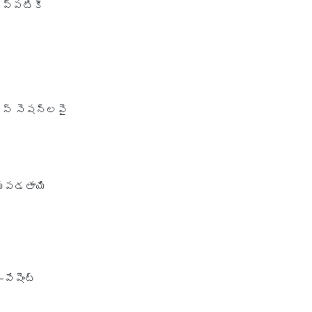
ినప్పటికీ
policy
irdai health insurance
guidelines
is dental treatment covered in
health insurance
ెస్ సెషన్‌లపై
life insurance vs health
insurance
list of health insurance
companies
ాయపడతాయి
maternity health insurance
mediclaim health insurance
mediclaim vs health insurance
need of health insurance
పేషెంట్
personal accident health
insurance