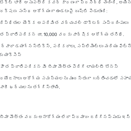
ొటెక్ట్ భారీ ఆసుపత్రి కవర్ కారణంగా ప్రసిద్ధి చెందింది, అయ
క్షణ సంస్థ ఆరోగ్యంగా ఉండటంపై దృష్టి పెడుతుంది:
ిస్థితుల యొక్క అపరిమిత వర్చువల్ డాక్టర్ సంప్రదింపులు
 ప్రాతిపదికన రూ. 10,000 వరకు వార్షిక ఆరోగ్య తనిఖీ.
్ ద్వారా డయాగ్నస్టిక్స్, పరికరాలు, సప్లిమెంట్లు మరియు ఫిట్‌న
కు యాక్సెస్
హిత ప్రాతిపదికన మీ బీమా మొత్తం పెరిగే లాయల్టీ బోనస్
్రయోజనాలు ఆరోగ్య సమస్యలను ముందస్తుగా గుర్తించడంలో సహ
వారీ ఖర్చులను తగ్గిస్తాయి.
బీమా మొత్తం వరకు అనారోగ్యం లేదా ప్రమాదం జరిగినప్పుడు ఇన్-