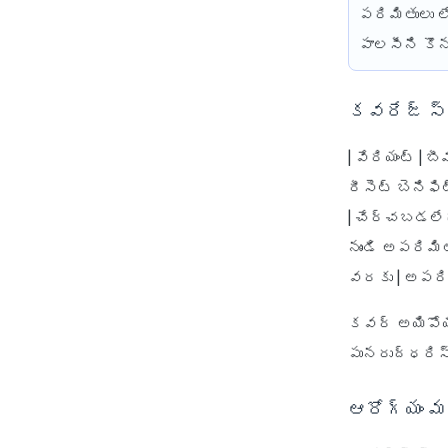
పరిమితులు ల
పాలసీని కొన
కవరేజ్ స్న
| వేరియంట్ | 
రీసెట్ బెనిఫి
| చేర్చబడలేదు
నుండి అపరిమి
వరకు | అపరిమ
కవర్ అయిపోయిన
పునరుద్ధరిస్
ఆరోగ్యం 