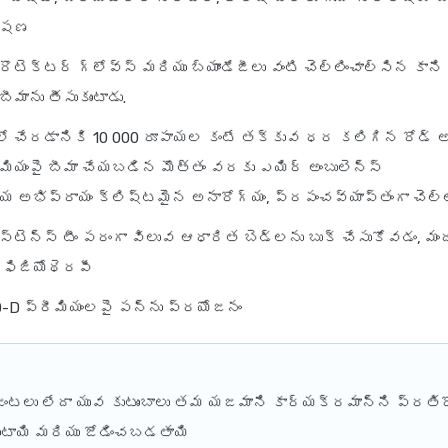
్షణ
్రొటెక్టర్ గ్లోవ్స్ మరియు బ్యాండేజీలు వంటి చెల్లించాల్సిన కాన
ీమాను తీసుకుంటాడు.
ో చేరడానికి 10 000 రూపాయల కంటే తక్కువ ధర కలిగిన రోడ్ అం
మియంపై బీమా చేయబడిన మొత్తం వరకు ఎయిర్ అంబులెన్స్
య అభిప్రాయం క్లిష్టమైన అనారోగ్యం, ప్రపంచవ్యాప్తంగా చెల్ల
స్టెన్స్ టీం పరంగా విలువ ఆధారిత బెడ్‌లను బుక్ చేసుకోవడం, మ
 ఫిజియోథెరపీ
0-D ప్రీమియంలపై పన్ను ప్రయోజనం
ంటలు లేదా యువ కుటుంబాలు తమ యజమాని కార్యక్రమాన్ని ప్రతిర
ంటాయి మరియు జోడించబడతాయి