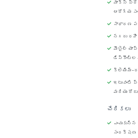
మాక్స్ ప్ర
ఆరోగ్య సంర
సాధారణ పర
నగదు రహిత
మొబైల్ యాప
డిస్కౌంట్‌ల
క్లెయిమ్-ర
ఇటువంటి ప
మరియు రోజు
చేరికలు
ఎంచుకున్న 
సంరక్షణ