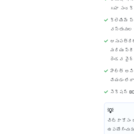
గృహ సంరక
క్లెయిమ్ ప
వస్తువుల బ
ఆసుపత్రిల
మరియు ప్రీ
రెండవ వైద్
హెల్త్ అసి
చేయడం లేదా
సెక్షన్ 8
చిట్కా కోసం
జ
ఉపయోగించుకు