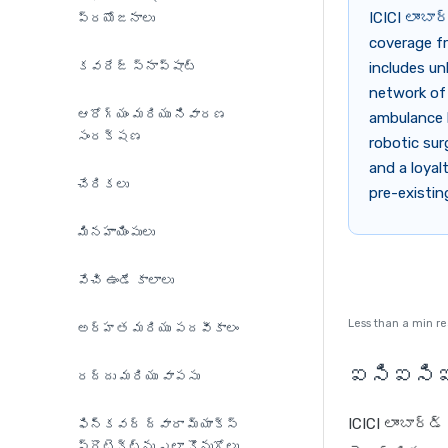
ICICI లాంబ
ప్రయోజనాలు
coverage fr
కవరేజ్ స్నాప్‌షాట్
includes un
network of 
ఆరోగ్యం మరియు నివారణ
ambulance b
సంరక్షణ
robotic sur
and a loyal
చేరికలు
pre-existin
మినహాయింపులు
వేచి ఉండే కాలాలు
Less than a min r
అర్హత మరియు పదవీకాలం
ఐసిఐసిఐ ల
రద్దు మరియు వాపసు
ICICI లాంబార్
ఫిన్‌కవర్ ద్వారా మ్యాక్స్
ప్రొటెక్ట్‌ను ఎలా కొనుగోలు