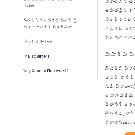
చెందాల్సిన అ
చేయాలి
అనంతమైన రీసె
సందర్శనలను మ
మ్యాక్స్ ప్రొటెక్ట్ ప్లాన్ పై
తరచుగా అడిగే ప్రశ్నలు
కవరేజ్ సరిపో
ప్రత్యేకంగా మ
సంబంధిత లింకులు
మ్యాక్స్ ప
📌 Disclaimers
మ్యాక్స్ ప్రొ
Why Choose Fincover®?
కవర్. దీనికి 
నుండి ప్రారం
రవాణా మరియు 
క్లాసిక్ దేశ
తొలగింపు, య
ప్రాధాన్యత ఇ