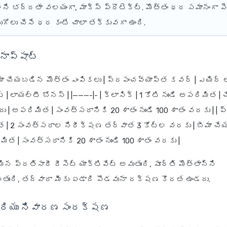
ేని భద్రతా వలయంగా, మాక్స్ ప్రొటెక్ట్. మొత్తం ధర సమానంగా ప
ుగోలు చేసే ధర కంటే చాలా తక్కువగా ఉంది.
ాప్‌షాట్
బీమా చేయబడిన మొత్తం ఎంపికలు | ప్రపంచవ్యాప్త కవర్ | ఎయిర్ అం
ట్ | లాయల్టీ బోనస్ | |———-|- | క్లాసిక్ | 1 కోటి నుండి అపరిమిత
 | అపరిమిత | సంవత్సరానికి 20 శాతం నుండి 100 శాతం వరకు | | ప్ర
త | 2 సంవత్సరాల నిరీక్షణ తర్వాత 3 కోట్ల వరకు | బీమా చే
ిత | సంవత్సరానికి 20 శాతం నుండి 100 శాతం వరకు |
 ప్రతిసారీ రీసెట్ యాక్టివేట్ అవుతుంది, పూర్తి మొత్తాన్ని
తుంది, తద్వారా మీకు ఏడాది పొడవునా రక్షణ కొరత ఉండదు.
మరియు నివారణ సంరక్షణ