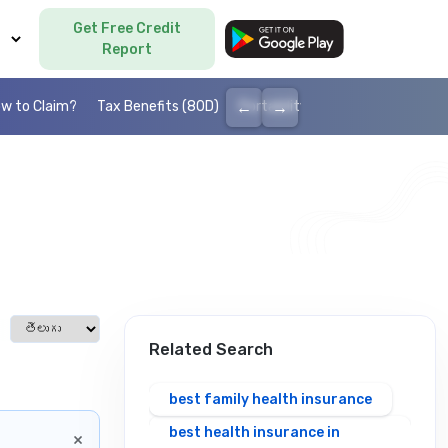
Get Free Credit
Language
Report
←
→
w to Claim?
Tax Benefits (80D)
Portability
Cashless health I
్
Select language
Related Search
best family health insurance
best health insurance in
×