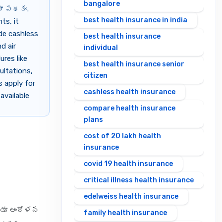
bangalore
మా పథకం.
best health insurance in india
ts, it
ide cashless
best health insurance
d air
individual
res like
best health insurance senior
ultations,
citizen
s apply for
cashless health insurance
available
compare health insurance
plans
cost of 20 lakh health
insurance
covid 19 health insurance
critical illness health insurance
edelweiss health insurance
పుడూ ఆందోళన
family health insurance