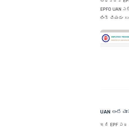
అధికారిక EPF
EPFO UAN సభ్య
లింక్ చేయడం గ
UAN అంటే యూ
ఇది EPF పథక