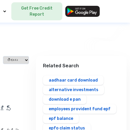
Get Free Credit
Language
Report
Select language
Related Search
aadhaar card download
alternative investments
download e pan
గిన్
employees provident fund epf
epf balance
epfo claim status