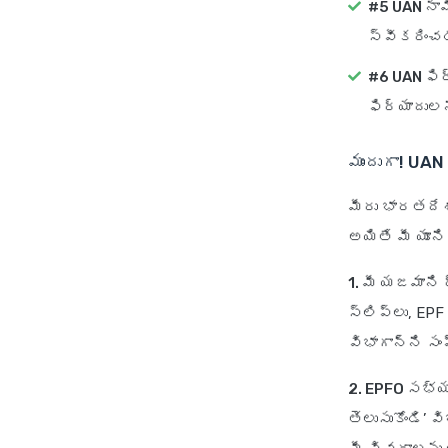
#5 UAN నామ
స్వీకరించడ
#6 UAN ఫిర
ఫిర్యాదులన
ముందుగా! UA
మీరు భారతదేశ
అయితే మీ యూన
1. మీ యజమాని 
స్లిప్‌లు, EP
విభాగాన్ని స
2. EPFO సభ్య
తెలుసుకోండి’ 