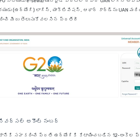
O సభ్యుడు e-sewa/యూనిఫైడ్ పోర్టల్ ద్వారా UAN లాగిన్ అవ్వ
ుడు (ఉద్యోగి) లాగిన్, యాక్టివేషన్, ఆధార్ కార్డ్‌ను UAN మరియు
ురించి మీరు తెలుసుకోవలసిన ప్రతిదీ
నివర్సల్ అకౌంట్ నంబర్
ానికి సహకరించే ప్రతి ఉద్యోగికి కేటాయించబడిన 12-అంకెల ప