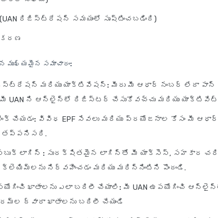
 (UAN రిజిస్ట్రేషన్ సమయంలో సృష్టించబడింది)
వీకరణ
ిన ముఖ్యమైన సమాచారం:
ిస్ట్రేషన్ మరియు యాక్టివేషన్:
మీరు మీ ఆధార్ నంబర్ లేదా పాన్ 
మీ UAN ని ఆన్‌లైన్‌లో రిజిస్టర్ చేసుకోవచ్చు మరియు యాక్టివేట్
ింక్ చేయడం:
వివిధ EPF సేవలు మరియు ప్రయోజనాల కోసం మీ ఆధార్‌
ం తప్పనిసరి.
‌బుక్ లాగిన్ :
సురక్షితమైన లాగిన్‌తో మీ యాక్సెస్, సహకార చర
 క్లెయిమ్‌లను నిర్వహించడం మరియు మరిన్నింటిని పొందండి.
ోగించి ఖాతాలను ఎలా బదిలీ చేయాలి:
మీ UAN ఉపయోగించి ఆన్‌లైన్‌
ారమ్‌ల ద్వారా ఖాతాలను బదిలీ చేయండి