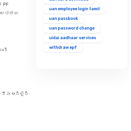
్ PF
uan employee login tamil
ు సులభతరం
uan passbook
uan password change
uidai aadhaar services
withdraw epf
బుక్
 కోసం ఆన్‌లైన్