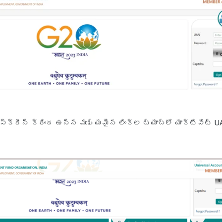
్ స్క్రీన్ క్రింద ఉన్న ముఖ్యమైన లింక్‌ల ట్యాబ్‌లో యాక్టివేట్ U