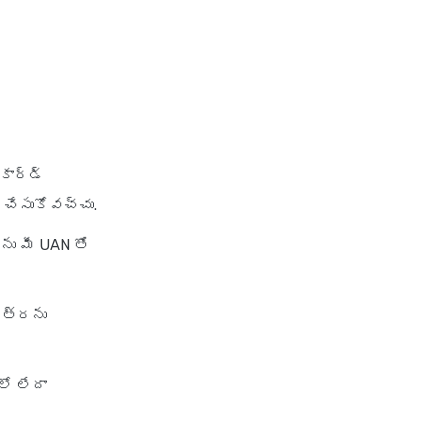
కార్డ్
 చేసుకోవచ్చు.
ను మీ UAN తో
ిత్రను
లో లేదా