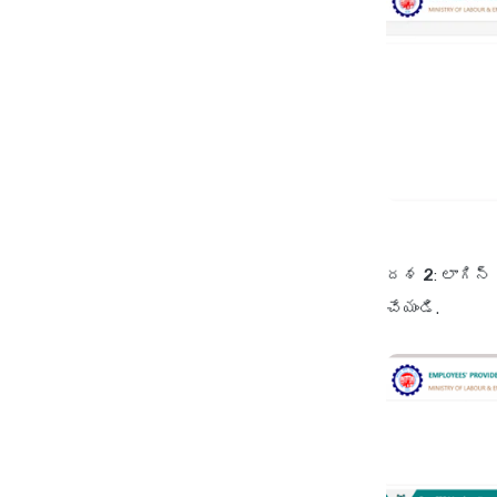
దశ 2
: లాగిన
చేయండి.