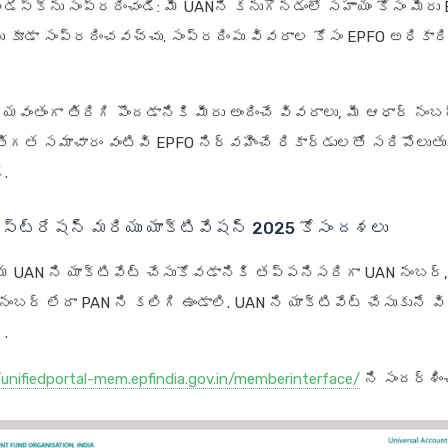
‌డెస్క్‌ను సంప్రదించండి
: మీ UANని కనుగొనడంలో సహాయం కోసం మీరు
‌ను కూడా సంప్రదించవచ్చు. సంప్రదింపు వివరాల కోసం EPFO అధికారిక
యవంతంగా తిరిగి పొందడానికి మీరు అందించే వివరాలు, మీ ఆధార్ నంబ
త సమాచారం వంటివి EPFO నిర్వహించే రికార్డులతో సరిపోలుతు
ి.
ిస్ట్రేషన్ మరియు యాక్టివేషన్ 2025 కోసం దశలు
 UAN ని యాక్టివేట్ చేసుకోవడానికి తప్పనిసరిగా UAN నంబర్, 
నంబర్ లేదా PAN ని కలిగి ఉండాలి. UAN ని యాక్టివేట్ చేసుకునే వి
ి.
/unifiedportal-mem.epfindia.gov.in/memberinterface/
ని సందర్శించ