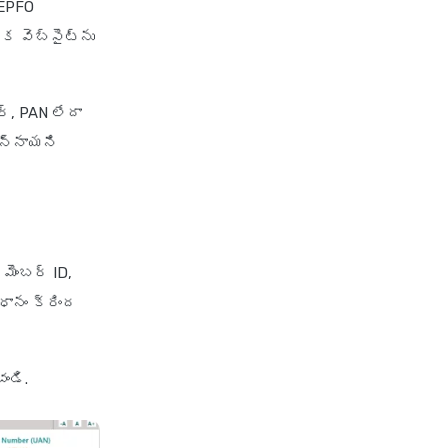
 EPFO
 వెబ్‌సైట్‌ను
ర్, PAN లేదా
న్నాయని
మెంబర్ ID,
ధానం క్రింద
ండి.