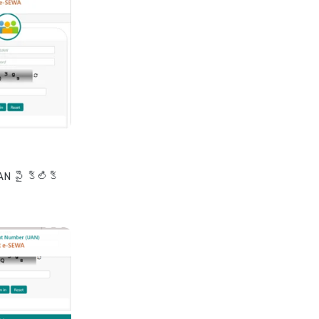
AN పై క్లిక్