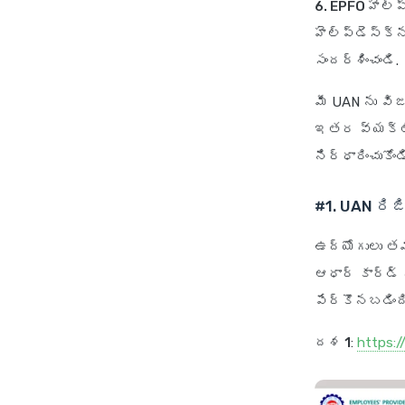
6. EPFO హెల్ప్
హెల్ప్‌డెస్క్
సందర్శించండి.
మీ UAN ను విజ
ఇతర వ్యక్తిగ
నిర్ధారించుకోండ
#1. UAN రిజ
ఉద్యోగులు తమ
ఆధార్ కార్డ్ 
పేర్కొనబడింద
దశ 1
:
https:/