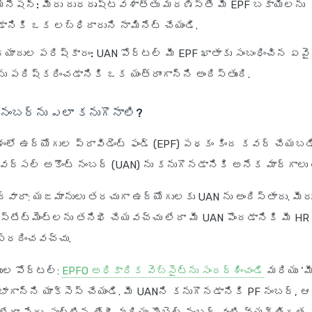
ినేషన్:
మీరు దురదృష్టవశాత్తు మరణిస్తే మీ EPF బకాయిలను
ానికి ఒక లబ్ధిదారుని నామినేట్ చేయండి.
్యాదుల పరిష్కారం:
UAN పోర్టల్ మీ EPF ఖాతాకు సంబంధించిన ఏవై
ు పరిష్కరించడానికి ఒక యంత్రాంగాన్ని అందిస్తుంది.
N నంబర్‌ను ఎలా కనుగొనాలి?
ంలో ఉద్యోగుల ప్రావిడెంట్ ఫండ్ (EPF) పథకం కింద కవర్ చేయబ
ివర్సల్ అకౌంట్ నంబర్ (UAN) ను కనుగొనడానికి అనేక మార్గాలు 
ద్వారా
: యజమానులు తరచుగా ఉద్యోగులకు UAN ను అందిస్తారు. మీరు
F స్టేట్‌మెంట్‌లను తనిఖీ చేయవచ్చు లేదా మీ UAN పొందడానికి మీ HR 
ంప్రదించవచ్చు.
ుల పోర్టల్
:
EPFO అధికారిక వెబ్‌సైట్‌ను సందర్శించండి
మరియు ‘మ
విభాగాన్ని యాక్సెస్ చేయండి. మీ UANని కనుగొనడానికి PF నంబర్, ఆ