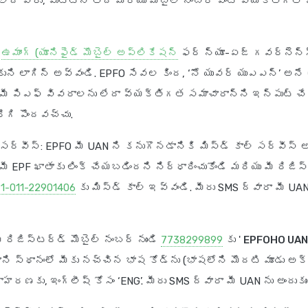
లేదా పేరు, పుట్టిన తేదీ మరియు మొబైల్ నంబర్ వంటి వ్యక్తిగత
:
ఉమాంగ్ (యూనిఫైడ్ మొబైల్ అప్లికేషన్
ఫర్ న్యూ-ఏజ్ గవర్నెన్స్
ుకుని లాగిన్ అవ్వండి. EPFO సేవల కింద, ‘నో యువర్ యుఎఎన్’ అనే
ీ పిఎఫ్ వివరాలను లేదా వ్యక్తిగత సమాచారాన్ని ఇన్‌పుట్ చేస
ిగి పొందవచ్చు.
్ సర్వీస్
: EPFO మీ UAN ని కనుగొనడానికి మిస్డ్ కాల్ సర్వీస్ అంద
మీ EPF ఖాతాకు లింక్ చేయబడిందని నిర్ధారించుకోండి మరియు మీ రిజిస
1-011-22901406
కు మిస్డ్ కాల్ ఇవ్వండి. మీరు SMS ద్వారా మీ UAN
మీ రిజిస్టర్డ్ మొబైల్ నంబర్ నుండి
7738299899
కు '
EPFOHO UAN
ాని స్థానంలో మీకు నచ్చిన భాష కోడ్‌ను (భాషలోని మొదటి మూడు అక
ాహరణకు, ఇంగ్లీష్ కోసం ‘ENG’. మీరు SMS ద్వారా మీ UAN ను అందుకుం