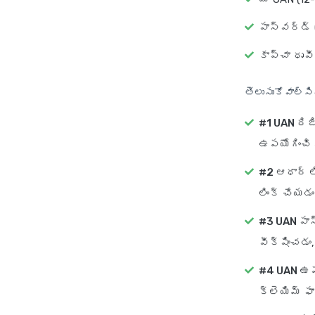
పాస్‌వర్డ్
కాప్చా ధృ
తెలుసుకోవాల్స
#1 UAN రిజ
ఉపయోగించి 
#2 ఆధార్ ల
లింక్ చేయడ
#3 UAN పాస్
వీక్షించడం,
#4 UAN ఉపయ
క్లెయిమ్ ఫ