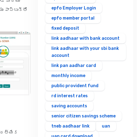
ండి మరియు
epfo Employer Login
 పాస్‌బుక్‌తో
epfo member portal
fixed deposit
link aadhaar with bank account
link aadhaar with your sbi bank
account
link pan aadhar card
monthly income
public provident fund
rd interest rates
saving accounts
senior citizen savings scheme
tneb aadhaar link
uan
్రత్యేక
uan card download