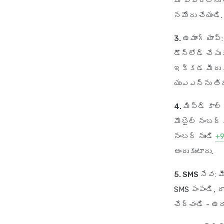
మీ వివరాలను 
నమోదు చేయండి.
3. ఉమాంగ్ యాప్
డౌన్‌లోడ్ చేస
ఇక్కడ మీరు మ
యుఎఎన్‌ను తిర
4. మిస్డ్ కాల
మొబైల్ నంబర్ 
నంబర్ నుండి
+9
అందుకుంటారు.
5. SMS సేవ
: 
SMS పంపండి, ద
చేర్చండి - ఉద