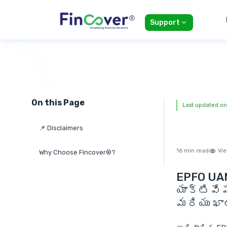
Support
On this Page
Last updated on
📌 Disclaimers
16 min read
Vie
Why Choose Fincover®?
EPFO UAN
యాక్టివేష
మరియు ఖా