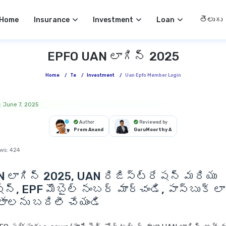
Select 
Home
Insurance
Investment
Loan
EPFO UAN లాగిన్ 2025
Home
/
Te
/
Investment
/
Uan Epfo Member Login
: June 7, 2025
Author
Reviewed by
Prem Anand
GuruMoorthy A
ws:
424
 లాగిన్ 2025,
UAN రిజిస్ట్రేషన్ మరియు
న్, EPF మొబైల్ నంబర్ మార్చండి, పాస్‌బుక్ లా
తాలను బదిలీ చేయండి