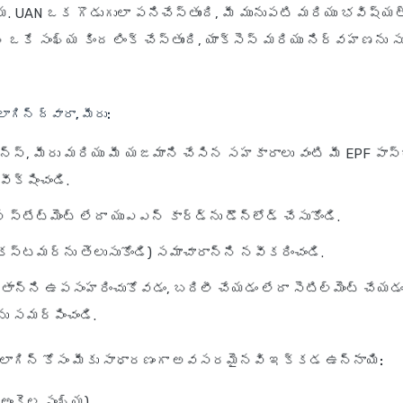
ఖ్య. UAN ఒక గొడుగులా పనిచేస్తుంది, మీ మునుపటి మరియు భవిష్యత
నీ ఒకే సంఖ్య కింద లింక్ చేస్తుంది, యాక్సెస్ మరియు నిర్వహణన
ాగిన్ ద్వారా, మీరు:
ెన్స్, మీరు మరియు మీ యజమాని చేసిన సహకారాలు వంటి మీ EPF పాస్‌
ీక్షించండి.
స్టేట్‌మెంట్ లేదా యుఎఎన్ కార్డ్‌ను డౌన్‌లోడ్ చేసుకోండి.
 కస్టమర్‌ను తెలుసుకోండి) సమాచారాన్ని నవీకరించండి.
్తాన్ని ఉపసంహరించుకోవడం, బదిలీ చేయడం లేదా సెటిల్మెంట్ చేయడం
ను సమర్పించండి.
లాగిన్ కోసం మీకు సాధారణంగా అవసరమైనవి ఇక్కడ ఉన్నాయి:
-అంకెల సంఖ్య)