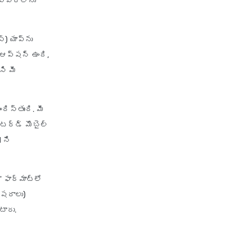
 వివరాలను
) యాప్‌ను
 ఆప్షన్ ఉంది,
ి మీ
ిస్తుంది. మీ
్టర్డ్ మొబైల్
 ని
' ఫార్మాట్‌లో
్షరాలు)
టారు.