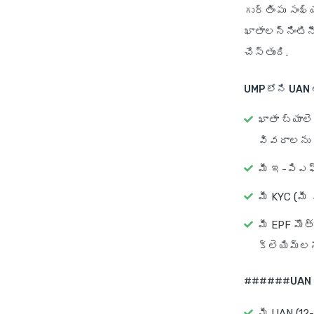
గుర్తింపు సం
ఖాతాలన్నింటి
చేస్తుంది.
UMP లోని UAN ల
ఖాతా బ్యాల
వివరాలను వ
మీ ఇ-పిఎఫ్ 
మీ KYC (మీ
మీ EPF మొత
క్లెయిమ్‌ల
######
UAN 
మీ UAN (12