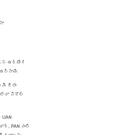
నా
డిన ఉద్యోగి
ఉన్నాయి:
 మీ జీతం
లేదా పేరోల్
ీ UAN
ధార్, PAN వంటి