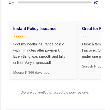
1 ★
(0)
Instant Policy Issuance
Great for Famil
★★★★★
★★★★★
I got my health insurance policy
I took a family fl
within minutes after payment.
Fincover. Covere
Everything was smooth and fully
under one premiu
online. Very impressed!
Suresh N
367 day
Meena K
366 days ago
We are currently not accepting new reviews.