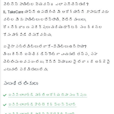
వెల్‌నెస్ పాయింట్ల వ్యవస్థ ఎలా పనిచేస్తుంది?
IL TakeCare యాప్‌ని ఉపయోగించి మీ ఆరోగ్యాన్ని కాపాడుకోవడం
వల్ల మీకు పాయింట్లు లభిస్తాయి. వీటిని మందులు,
రోగనిర్ధారణ పరీక్షలు మరియు డాక్టర్ సందర్శనల
కోసం మార్పిడి చేసుకోవచ్చు.
ఏవైనా సబ్‌లిమిట్‌లు లేదా కో-పేమెంట్‌లు ఉన్నాయా?
మీరు దీన్ని ఐచ్ఛిక డిస్కౌంట్‌గా ఎంచుకుంటే తప్ప, సహ
చెల్లింపు అవసరం లేదు. కొన్ని వ్యాధులపై లేదా గది అద్దెపై
ఎటువంటి పరిమితులు లేవు.
సంబంధిత లింకులు
ఐసిసి లాంబార్డ్ పూర్తి ఆరోగ్య బీమా సంరక్షణ
ఐసిసి లాంబార్డ్ హెల్త్ కేర్ ప్లస్ ప్లాన్