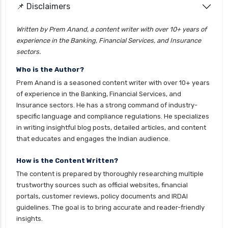
📌 Disclaimers
health insurance lucknow
health insurance madurai
Written by Prem Anand, a content writer with over 10+ years of
experience in the Banking, Financial Services, and Insurance
health insurance mumbai
sectors.
health insurance mysore
Who is the Author?
health insurance nagpur
Prem Anand is a seasoned content writer with over 10+ years
health insurance noida
of experience in the Banking, Financial Services, and
Insurance sectors. He has a strong command of industry-
health insurance patna
specific language and compliance regulations. He specializes
health insurance portability
in writing insightful blog posts, detailed articles, and content
that educates and engages the Indian audience.
health insurance premium calculator
health insurance pune
How is the Content Written?
The content is prepared by thoroughly researching multiple
health insurance rajkot
trustworthy sources such as official websites, financial
health insurance renewal process
portals, customer reviews, policy documents and IRDAI
guidelines. The goal is to bring accurate and reader-friendly
health insurance stocks india
insights.
health insurance surat