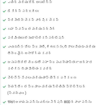
ఎయిర్ మరియు రోడ్ అంబులెన్స్
డే కేర్స్ సర్జరీలు
ప్రివెంటివ్ చెకప్ వార్షిక చెకప్
గృహ స్వస్థత మరియు నర్సింగ్
పరిమితులు లేకుండా టెలికన్సల్టేషన్
ఎంచుకున్న చోట ప్రసూతి, శిశుజననం, టీకాలు వేయడం మరియు
తీవ్రమైన అనారోగ్య కవర్
ఆసుపత్రిలో చేరడంతో సహా ప్రపంచవ్యాప్తంగా అర్హత
కలిగిన బీమా మొత్తం కవరేజ్
వెల్నెస్ సేవలు మరియు యాప్ యొక్క ఏకీకరణ
వ్యక్తిగత ప్రమాదం మరియు క్లెయిమ్ ప్రొటెక్టర్
(స్వచ్ఛంద)
1961 ఆదాయపు పన్ను చట్టం సెక్షన్ 80D ద్వారా పన్ను