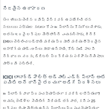
నిజమైన ఉదాహరణ
బెంగళూరుకు చెందిన రమేష్ ఫిన్‌కవర్ ఉపయోగించి తన
నలుగురు సభ్యుల కుటుంబం కోసం ఈ ప్లాన్‌ను కొనుగోలు చేశాడు.
అతను ఇరవై లక్షల మొత్తాన్ని ఎంచుకున్నాడు, దీనికి
EMIలు చెల్లించబడ్డాయి మరియు ప్రసూతి మరియు తీవ్రమైన
అనారోగ్య యాడ్-ఆన్‌లు కూడా ఉన్నాయి. కోట్ నుండి పాలసీ
నిర్ధారణ వరకు, డిజిటల్ ప్రక్రియకు పదిహేను నిమిషాలు
మాత్రమే పట్టింది.
ICICI లాంబార్డ్ హెల్త్ అడ్వాంట్ఎడ్జ్ ప్లాన్ అంటే
ఏమిటి అనే దానిపై తరచుగా అడిగే ప్రశ్నలు
ఈ ప్లాన్ ద్వారా ప్రపంచవ్యాప్తంగా కవరేజ్ లభిస్తుందా?
అవును, రెండేళ్ల వెయిటింగ్ పీరియడ్ తర్వాత, కనీసం 25
లక్షల బీమా మొత్తం ఉన్న ప్లాన్‌లు ప్రపంచవ్యాప్తంగా