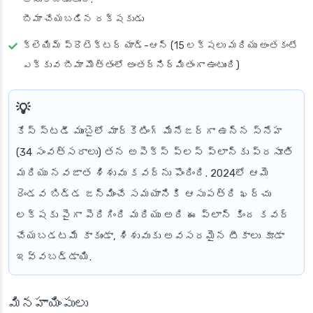
బీమా చేయబడిన రక్షకుడు
క్లెయిమ్ ప్రొటెక్టర్ యాడ్-ఆన్ (15 లక్షలు మరియు అంతకంటే
ఎక్కువ బీమా మొత్తంలో అంతర్నిర్మితంగా ఉంటుంది)
కేస్ స్టడీ
ముంబైలో మార్కెటింగ్ మేనేజర్‌గా ఉన్న స్నేహ
(34 సంవత్సరాలు) తన అపెక్స్ ప్లస్ ప్లాన్‌కు ప్రసూతి
మరియు నవజాత శిశువు కవర్‌ను పొందింది. 2024లో ఆమె
రెండవ బిడ్డ జన్మించే సమయానికి ఆసుపత్రి ఖర్చు
లక్షకు పైగా పెరిగింది మరియు అది ఈ ప్లాన్ కింద కవర్
చేయబడటమే కాకుండా, శిశువుకు అవసరమైన టీకాలు కూడా
ఇవ్వబడ్డాయి.
మినహాయింపులు