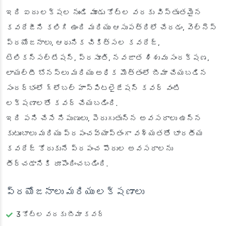
ఇది ఐదు లక్షల నుండి మూడు కోట్ల వరకు విస్తృతమైన
కవరేజీని కలిగి ఉంది మరియు ఆసుపత్రిలో చేరడం, వెల్నెస్
ప్రయోజనాలు, ఆధునిక చికిత్సల కవరేజ్,
టెలికన్సల్టేషన్, ప్రసూతి, నవజాత శిశువు సంరక్షణ,
లాయల్టీ బోనస్‌లు మరియు అధిక మొత్తంలో బీమా చేయబడిన
సందర్భంలో గ్లోబల్ హాస్పిటలైజేషన్ కవర్ వంటి
లక్షణాలతో కవర్ చేయబడింది.
ఇది పని చేసే నిపుణులు, పెరుగుతున్న అవసరాలు ఉన్న
కుటుంబాలు మరియు ప్రపంచవ్యాప్తంగా వశ్యతతో భారతీయ
కవరేజ్ కోరుకునే ప్రపంచ పౌరుల అవసరాలను
తీర్చడానికి రూపొందించబడింది.
ప్రయోజనాలు మరియు లక్షణాలు
3 కోట్ల వరకు బీమా కవర్