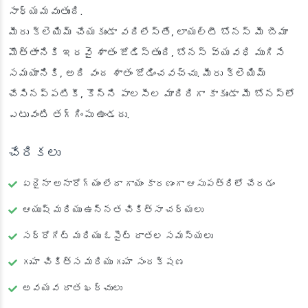
సాధ్యమవుతుంది.
మీరు క్లెయిమ్ చేయకుండా వదిలేస్తే, లాయల్టీ బోనస్ మీ బీమా
మొత్తానికి ఇరవై శాతం జోడిస్తుంది, బోనస్ వ్యవధి ముగిసే
సమయానికి, అది వంద శాతం జోడించవచ్చు. మీరు క్లెయిమ్
చేసినప్పటికీ, కొన్ని పాలసీల మాదిరిగా కాకుండా మీ బోనస్‌లో
ఎటువంటి తగ్గింపు ఉండదు.
చేరికలు
ఏదైనా అనారోగ్యం లేదా గాయం కారణంగా ఆసుపత్రిలో చేరడం
ఆయుష్ మరియు ఉన్నత చికిత్సా చర్యలు
సర్రోగేట్ మరియు ఓసైట్ దాతల సమస్యలు
గృహ చికిత్స మరియు గృహ సంరక్షణ
అవయవ దాత ఖర్చులు