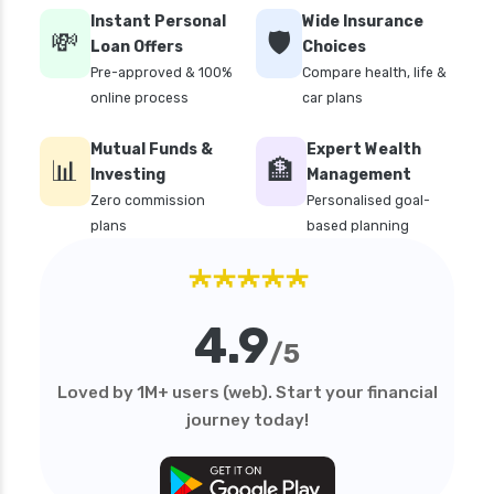
how to cancel health insurance policy
Instant Personal
Wide Insurance
💸
🛡️
how to check star health insurance policy
Loan Offers
Choices
status
Pre-approved & 100%
Compare health, life &
online process
car plans
iifl health insurance
individual health insurance policy
Mutual Funds &
Expert Wealth
📊
🏦
Investing
Management
irdai health insurance guidelines
Zero commission
Personalised goal-
is dental treatment covered in health
plans
based planning
insurance
★★★★★
life insurance vs health insurance
list of health insurance companies
4.9
/5
maternity health insurance
mediclaim health insurance
Loved by 1M+ users (web). Start your financial
journey today!
mediclaim vs health insurance
need of health insurance