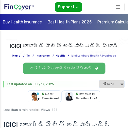
Support
Buy Health Insurance
Best Health Plans 2025
Premium Calcul
ICICI లాంబార్డ్ హెల్త్ అడ్వాంట్ఎడ్జ్ ప్లాన్
Home
/
Te
/
Insurance
/
Health
/
Icici Lombard Health Advantedge
ఆరోగ్య ప్రణాళికలను పోల్చండి
Select languag
Last updated on: July 17, 2025
Author
Reviewed by
Prem Anand
GuruMoorthy A
Less than a min read
Views:
424
ICICI లాంబార్డ్ హెల్త్ అడ్వాంట్ఎడ్జ్