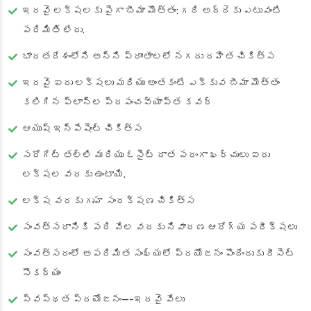
ఇరవై లక్షలకు పైగా బీమా మొత్తం: గది అద్దెకు ఎటువంటి
పరిమితి లేదు.
భారతదేశంలోని అన్ని ప్రాంతాలలో నగదు రహిత చికిత్స
ఇరవై ఐదు లక్షలు మరియు అంతకంటే ఎక్కువ బీమా మొత్తం
కలిగిన ప్లాన్‌ల ప్రపంచవ్యాప్త కవర్
ఆయుష్ ఇన్‌పేషెంట్ చికిత్స
సరోగేట్ తల్లి మరియు ఓసైట్ దాత పరంగా ఖర్చులు ఐదు
లక్షల వరకు ఉంటాయి.
లక్ష వరకు గృహ సంరక్షణ చికిత్స
సంవత్సరానికి పది వేల వరకు నివారణ ఆరోగ్య పరీక్షలు
సంవత్సరంలో అపరిమిత సంఖ్యలో ప్రయోజనం పొందేందుకు రీసెట్
సౌకర్యం
స్వస్థత ప్రయోజనం—-ఇరవై వేలు