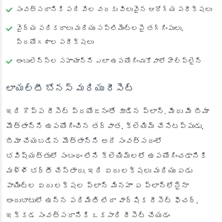
సంవత్సరానికి పది వేల వరకు విలువైన ఆరోగ్య పరీక్షలు
వైద్య పరికరాలు మరియు సప్లిమెంట్లపై తగ్గింపులు,
ప్రయోగశాల పరీక్షలు
అంబులెన్స్‌ల సహాయాన్ని ఎలా ఉపయోగించుకోవాలో హెల్ప్‌లైన్
లాయల్టీ బోనస్ మరియు రీసెట్
ఇది గొప్ప రీసెట్ ప్రయోజనంతో కూడిన ప్లాన్. మీరు మీ బీమా
మొత్తాన్ని ఉపయోగించిన తర్వాత, క్లెయిమ్ చేసేటప్పుడు,
బీమా చేయబడిన మొత్తాన్ని అదే సంవత్సరంలో
భవిష్యత్తులో సంబంధం లేని క్లెయిమ్‌లలో ఉపయోగించడానికి
మళ్ళీ భర్తీ చేస్తారు. ఇది ఐదు లక్షలు మరియు ఏడు
పాయింట్ల ఐదు లక్షల ప్లాన్ మినహా ఏ ప్లాన్‌లోనైనా
అందుబాటులో ఉన్న పరిమితి లేదా వార్షిక రీసెట్ ఫీచర్,
ఇక్కడ సంవత్సరానికి ఒకసారి రీసెట్ చేయడం