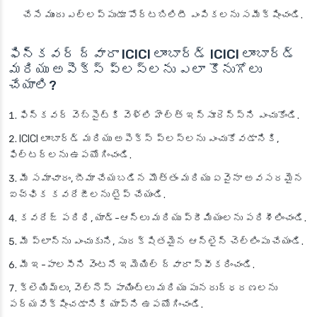
చేసే ముందు ఎల్లప్పుడూ పోర్టబిలిటీ ఎంపికలను సమీక్షించండి.
ఫిన్‌కవర్ ద్వారా ICICI లాంబార్డ్ ICICI లాంబార్డ్
మరియు అపెక్స్ ప్లస్‌లను ఎలా కొనుగోలు
చేయాలి?
ఫిన్‌కవర్ వెబ్‌సైట్‌కి వెళ్లి హెల్త్ ఇన్సూరెన్స్‌ని ఎంచుకోండి.
ICICI లాంబార్డ్ మరియు అపెక్స్ ప్లస్‌లను ఎంచుకోవడానికి,
ఫిల్టర్‌లను ఉపయోగించండి.
మీ సమాచారం, బీమా చేయబడిన మొత్తం మరియు ఏవైనా అవసరమైన
ఐచ్ఛిక కవరేజీలను టైప్ చేయండి.
కవరేజ్ పరిధి, యాడ్-ఆన్‌లు మరియు ప్రీమియంలను పరిశీలించండి.
మీ ప్లాన్‌ను ఎంచుకుని, సురక్షితమైన ఆన్‌లైన్ చెల్లింపు చేయండి.
మీ ఇ-పాలసీని వెంటనే ఇమెయిల్ ద్వారా స్వీకరించండి.
క్లెయిమ్‌లు, వెల్‌నెస్ పాయింట్‌లు మరియు పునరుద్ధరణలను
పర్యవేక్షించడానికి యాప్‌ని ఉపయోగించండి.