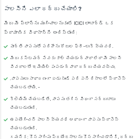
పాలసీని ఎలా రద్దు చేయాలి?
మీరు మీ ప్లాన్‌ను ముగించాలనుకుంటే ICICI లాంబార్డ్ ఒక
ప్రామాణిక విధానాన్ని అందిస్తుంది:
పూర్తి వాపసుతో పదిహేను రోజుల ఫ్రీ-లుక్ వ్యవధి.
మీరు కస్టమర్ సేవకు కాల్ చేయడం ద్వారా లేదా మీ పాలసీ
వివరాలతో ఇమెయిల్ పంపడం ద్వారా రద్దు చేయవచ్చు.
.వాపసులు సాధారణంగా ఏడు నుండి పది పని దినాలలో ప్రాసెస్
చేయబడతాయి. -
క్లెయిమ్ చేయబడితే, వాపసు తగిన విధంగా సర్దుబాటు
చేయబడుతుంది.
ఉపయోగించని పాలసీ వ్యవధి ఆధారంగా వాపసు ప్రాసెస్
చేయబడుతుంది.
గమనిక: కొనసాగింపు ప్రయోజనాలను కొనసాగించడానికి, రద్దు