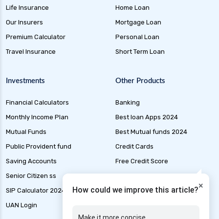
Life Insurance
Home Loan
Health Insurance for Alzheimer Disease in India
Our Insurers
Mortgage Loan
Health Insurance for Asthma Patients in India
Premium Calculator
Personal Loan
Health Insurance for Cataract Surgery in India
Travel Insurance
Short Term Loan
Health Insurance for Liver Transplant in India
Health Insurance for Thyroid Patients in India
Investments
Other Products
Health Insurance for Malaria in India
Financial Calculators
Banking
Health Insurance for Multiple Sclerosis in India
Monthly Income Plan
Best loan Apps 2024
Health Insurance for Mental Health in India
Mutual Funds
Best Mutual funds 2024
Health Insurance for Liver Cirrhosis in India
Public Provident fund
Credit Cards
Health Insurance for Handicapped in India
Saving Accounts
Free Credit Score
Health Insurance for Hepatitis B in India
Senior Citizen ss
Liability Insurance
×
Health Insurance for Thyroid Patients
How could we improve this article?
SIP Calculator 2024
Loan Application Status
Health Insurance for Paralysis
UAN Login
Marine Insurance
Make it more concise