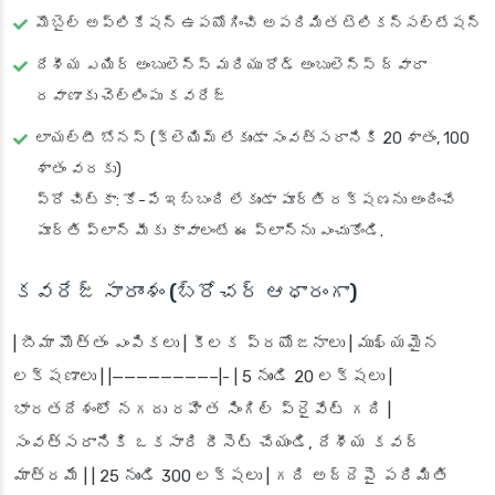
మొబైల్ అప్లికేషన్ ఉపయోగించి అపరిమిత టెలికన్సల్టేషన్
దేశీయ ఎయిర్ అంబులెన్స్ మరియు రోడ్ అంబులెన్స్ ద్వారా
రవాణాకు చెల్లింపు కవరేజ్
లాయల్టీ బోనస్ (క్లెయిమ్ లేకుండా సంవత్సరానికి 20 శాతం, 100
శాతం వరకు)
ప్రో చిట్కా: కో-పే ఇబ్బంది లేకుండా పూర్తి రక్షణను అందించే
పూర్తి ప్లాన్ మీకు కావాలంటే ఈ ప్లాన్‌ను ఎంచుకోండి.
కవరేజ్ సారాంశం (బ్రోచర్ ఆధారంగా)
| బీమా మొత్తం ఎంపికలు | కీలక ప్రయోజనాలు | ముఖ్యమైన
లక్షణాలు | |————————–|- | 5 నుండి 20 లక్షలు |
భారతదేశంలో నగదు రహిత సింగిల్ ప్రైవేట్ గది |
సంవత్సరానికి ఒకసారి రీసెట్ చేయండి, దేశీయ కవర్
మాత్రమే | | 25 నుండి 300 లక్షలు | గది అద్దెపై పరిమితి