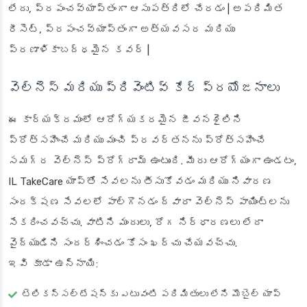
లేదు, ప్రపంచవ్యాప్తంగా ఆసుపత్రిలో చేరడం | అపరిమిత
రీసెట్, ప్రపంచవ్యాప్తంగా అత్యవసర మరియు
ప్రణాళికాబద్ధమైన కవర్ |
వెల్నెస్ మరియు ప్రివెంటివ్ కేర్ ప్రయోజనాలు
ఈ కార్యక్రమంలో ఆరోగ్యకరమైన జీవనశైలిని
ప్రోత్సహించే మరియు మంచి ప్రవర్తనను ప్రోత్సహించే
సమగ్ర వెల్‌నెస్ ప్రోగ్రామ్ ఉంటుంది. మీరు ఆరోగ్యంగా ఉండటం,
IL TakeCare యాప్‌తో సేవలను తీసుకోవడం మరియు నివారణ
సంరక్షణ సేవలలో పాల్గొనడం ద్వారా వెల్‌నెస్ పాయింట్లను
సేకరించవచ్చు. వాటిని మందులు, రోగ నిర్ధారణలు లేదా
వైద్యుడిని సందర్శించడం కోసం ఖర్చు చేయవచ్చు.
ఇవి కూడా ఉన్నాయి:
టెలికన్సల్టేషన్‌కు ఎటువంటి పరిమితులు లేని మొబైల్ యాప్