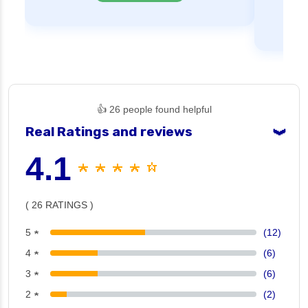
👍 26 people found helpful
Real Ratings and reviews
❯
4.1
★ ★ ★ ★ ☆
( 26 RATINGS )
5 ★
(12)
4 ★
(6)
3 ★
(6)
2 ★
(2)