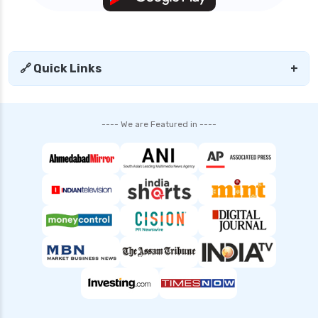
personal accident health insurance
sbi health insurance plans for family premium
calculator
senior citizen health insurance
🔗 Quick Links
+
tax benefit of health insurance
top 5 health insurance companies in india
---- We are Featured in ----
top up health insurance plans
types of health insurance in india
waiting period in health insurance
which diseases are covered after 2 years in
health insurance
Popular Searches
Health Insurance for Small Buisness