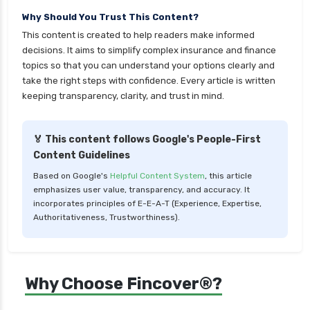
Why Should You Trust This Content?
health insurance tax benefits 80d
This content is created to help readers make informed
health insurance thane
decisions. It aims to simplify complex insurance and finance
health insurance tirunelveli
topics so that you can understand your options clearly and
take the right steps with confidence. Every article is written
health insurance top up plan comparison
keeping transparency, clarity, and trust in mind.
health insurance trichy
health insurance udaipur
🏅 This content follows Google's People-First
Content Guidelines
health insurance vadodara
Based on Google's
Helpful Content System
, this article
health insurance varanasi
emphasizes user value, transparency, and accuracy. It
health insurance vs medical insurance
incorporates principles of E-E-A-T (Experience, Expertise,
Authoritativeness, Trustworthiness).
how health insurance works in india
how many types of health insurance
how much should health insurance cost
Why Choose Fincover®?
how to apply health insurance in india