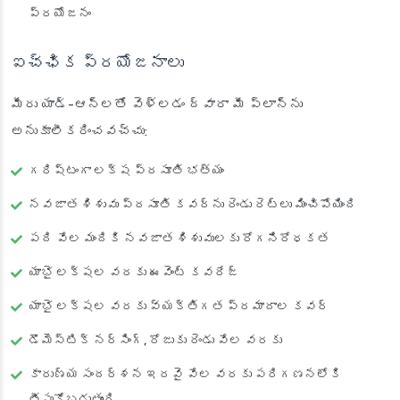
ప్రయోజనం
ఐచ్ఛిక ప్రయోజనాలు
మీరు యాడ్-ఆన్‌లతో వెళ్లడం ద్వారా మీ ప్లాన్‌ను
అనుకూలీకరించవచ్చు:
గరిష్టంగా లక్ష ప్రసూతి భత్యం
నవజాత శిశువు ప్రసూతి కవర్‌ను రెండు రెట్లు మించిపోయింది
పది వేల మందికి నవజాత శిశువులకు రోగనిరోధకత
యాభై లక్షల వరకు ఈవెంట్ కవరేజ్
యాభై లక్షల వరకు వ్యక్తిగత ప్రమాదాల కవర్
డొమెస్టిక్ నర్సింగ్, రోజుకు రెండు వేల వరకు
కారుణ్య సందర్శన ఇరవై వేల వరకు పరిగణనలోకి
తీసుకోబడుతుంది.