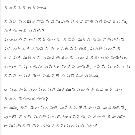
కవరేజీకి అర్హులు.
రీసెట్ ప్రయోజనాన్ని నేను ఎంత తరచుగా ఉపయోగించగలను,
మరియు అది ఏమిటి?
సంబంధం లేని అనారోగ్యాలకు, రీసెట్ పూర్తి బీమా మొత్తాన్ని
పునరుద్ధరించడానికి వీలు కల్పిస్తుంది. సంవత్సరానికి
ఒకసారి మాత్రమే అనుమతించబడే ఐదు మరియు ఏడు పాయింట్ల
ఐదు లక్షల బీమా ఎంపికలను మినహాయించి, అన్ని ప్లాన్‌లకు
దీనిని అపరిమిత సంఖ్యలో ఉపయోగించవచ్చు.
ఈ పథకం ద్వారా ప్రసూతి మరియు నవజాత శిశువు ఖర్చులు
కవర్ చేయబడతాయా?
అవును, కానీ మీరు ప్రసూతి ఎంపికను జోడించాలని ఎంచుకుంటేనే.
ఇందులో మొదటి సంవత్సరం టీకాలు వేయడం, నవజాత శిశువును
ఆసుపత్రిలో చేర్చడం మరియు ప్రసవం ఉంటాయి.