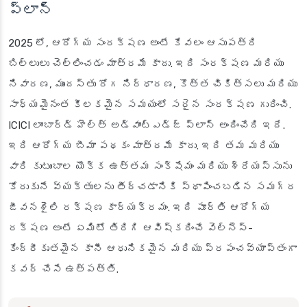
ప్లాన్
2025 లో, ఆరోగ్య సంరక్షణ అంటే కేవలం ఆసుపత్రి
బిల్లులు చెల్లించడం మాత్రమే కాదు. ఇది సంరక్షణ మరియు
నివారణ, ముందస్తు రోగ నిర్ధారణ, కొత్త చికిత్సలు మరియు
సాధ్యమైనంత కీలకమైన సమయంలో సరైన సంరక్షణ గురించి.
ICICI లాంబార్డ్ హెల్త్ అడ్వాంట్ఎడ్జ్ ప్లాన్ అందించేది ఇదే.
ఇది ఆరోగ్య బీమా పథకం మాత్రమే కాదు. ఇది తమ మరియు
వారి కుటుంబాల యొక్క ఉత్తమ సంక్షేమం మరియు శ్రేయస్సును
కోరుకునే వ్యక్తులను తీర్చడానికి స్థాపించబడిన సమగ్ర
జీవనశైలి రక్షణ కార్యక్రమం. ఇది పూర్తి ఆరోగ్య
రక్షణ అంటే ఏమిటో తిరిగి ఆవిష్కరించే వెల్నెస్-
కేంద్రీకృతమైన కానీ ఆధునికమైన మరియు ప్రపంచవ్యాప్తంగా
కవర్ చేసే ఉత్పత్తి.