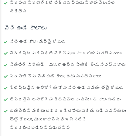
ప్రపంచ ప్రణాళికలో చేర్చనప్పుడు ప్రాంతం వెలుపల
చికిత్స
వేచి ఉండే కాలాలు
వేచి ఉండే కాలం: ముప్పై రోజులు
నిర్దిష్ట పరిస్థితి నిరీక్షణ కాలం: రెండు సంవత్సరాలు
వెయిటింగ్ పీరియడ్ - ముందుగా ఉన్న వ్యాధి: రెండు సంవత్సరాలు
ప్రసూతి కోసం వేచి ఉండే కాలం: రెండు సంవత్సరాలు
క్లిష్టమైన అనారోగ్యం కోసం వేచి ఉండే సమయం: తొంభై రోజులు
తీవ్రమైన అనారోగ్య క్లెయిమ్‌లకు మనుగడ కాలం ఉండదు
డయాబెటిస్ మరియు అధిక రక్తపోటు మరియు గుండె సమస్యలు:
తొంభై రోజులు, ముందుగా ఉన్నవి ఇప్పటికే
ప్రకటించబడినప్పుడు తప్ప.