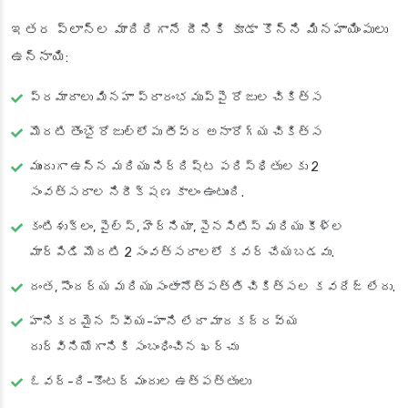
ఇతర ప్లాన్‌ల మాదిరిగానే దీనికి కూడా కొన్ని మినహాయింపులు
ఉన్నాయి:
ప్రమాదాలు మినహా ప్రారంభ ముప్పై రోజుల చికిత్స
మొదటి తొంభై రోజుల్లోపు తీవ్ర అనారోగ్య చికిత్స
ముందుగా ఉన్న మరియు నిర్దిష్ట పరిస్థితులకు 2
సంవత్సరాల నిరీక్షణ కాలం ఉంటుంది.
కంటిశుక్లం, పైల్స్, హెర్నియా, సైనసిటిస్ మరియు కీళ్ల
మార్పిడి మొదటి 2 సంవత్సరాలలో కవర్ చేయబడవు.
దంత, సౌందర్య మరియు సంతానోత్పత్తి చికిత్సల కవరేజ్ లేదు.
హానికరమైన స్వీయ-హాని లేదా మాదకద్రవ్య
దుర్వినియోగానికి సంబంధించిన ఖర్చు
ఓవర్-ది-కౌంటర్ మందుల ఉత్పత్తులు