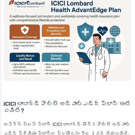
ICICI లాంబార్డ్ హెల్త్ అడ్వాంట్ఎడ్జ్ ప్లాన్ అంటే
ఏమిటి?
అపెక్స్ ప్లస్ ప్లాన్ ICICI లాంబార్డ్ యొక్క హెల్త్ అడ్వాంట్
ఎడ్జ్ ప్రీమియం ప్లాన్‌ల ప్రయోజనం కింద కవర్ చేయబడింది.