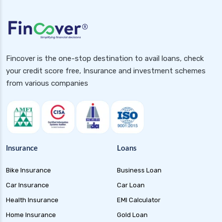
Health Insurance for Handicapped
Health Insurance for Pcos
Health Insurance for Diabetic Patients in India
2025
Fincover is the one-stop destination to avail loans, check
Health Insurance for Pcod
your credit score free, Insurance and investment schemes
Health Insurance for Rheumatoid Arthritis in
from various companies
India
Health Insurance for Dengue in India
Health Insurance for Parents
Health Insurance for Paralysis Patients in
Insurance
Loans
India
Health Insurance for Hiv Patients in India
Bike Insurance
Business Loan
Health Insurance for Tb Patients in India
Car Insurance
Car Loan
Health Insurance
EMI Calculator
Health Insurance for High Cholesterol in India
Home Insurance
Gold Loan
Health Insurance for High Blood Pressure