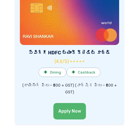
స్విగ్గీ HDFC బ్యాంక్ క్రెడిట్ కార్డ్
(4.5/5) ★ ★ ★ ★ ☆
✦
Dining
✦
Cashback
(జాయినింగ్ ఫీజు – ₹500 + GST) (వార్షిక ఫీజు – ₹500 +
GST)
Apply Now