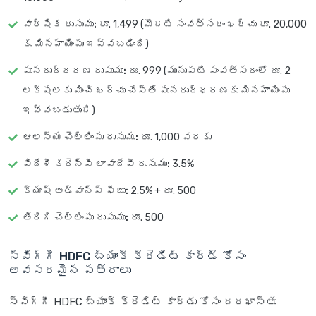
వార్షిక రుసుము:
రూ. 1,499 (మొదటి సంవత్సరం ఖర్చు రూ. 20,000
కు మినహాయింపు ఇవ్వబడింది)
పునరుద్ధరణ రుసుము:
రూ. 999 (మునుపటి సంవత్సరంలో రూ. 2
లక్షలకు మించి ఖర్చు చేస్తే పునరుద్ధరణకు మినహాయింపు
ఇవ్వబడుతుంది)
ఆలస్య చెల్లింపు రుసుము:
రూ. 1,000 వరకు
విదేశీ కరెన్సీ లావాదేవీ రుసుము:
3.5%
క్యాష్ అడ్వాన్స్ ఫీజు:
2.5% + రూ. 500
తిరిగి చెల్లింపు రుసుము:
రూ. 500
స్విగ్గీ HDFC బ్యాంక్ క్రెడిట్ కార్డ్ కోసం
అవసరమైన పత్రాలు
స్విగ్గీ HDFC బ్యాంక్ క్రెడిట్ కార్డు కోసం దరఖాస్తు