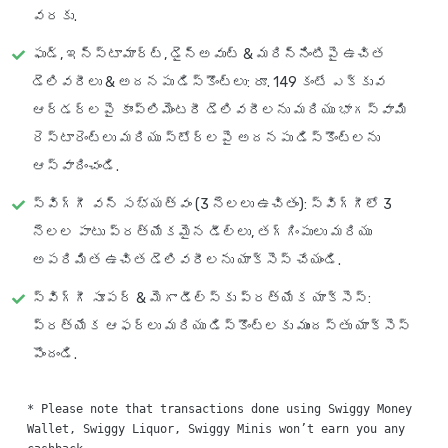
వరకు.
ఫుడ్, ఇన్‌స్టామార్ట్, డైన్‌అవుట్ & మరిన్నింటిపై ఉచిత
డెలివరీలు & అదనపు డిస్కౌంట్లు: రూ. 149 కంటే ఎక్కువ
ఆర్డర్‌లపై కాంప్లిమెంటరీ డెలివరీలను మరియు భాగస్వామి
రెస్టారెంట్లు మరియు స్టోర్‌లపై అదనపు డిస్కౌంట్లను
ఆస్వాదించండి.
స్విగ్గీ వన్ సభ్యత్వం (3 నెలలు ఉచితం): స్విగ్గీలో 3
నెలల పాటు ప్రత్యేకమైన డీల్‌లు, తగ్గింపులు మరియు
అపరిమిత ఉచిత డెలివరీలను యాక్సెస్ చేయండి.
స్విగ్గీ సూపర్ & మెగా డీల్స్‌కు ప్రత్యేక యాక్సెస్:
ప్రత్యేక ఆఫర్‌లు మరియు డిస్కౌంట్‌లకు ముందస్తు యాక్సెస్
పొందండి.
* Please note that transactions done using Swiggy Money 
Wallet, Swiggy Liquor, Swiggy Minis won’t earn you any 