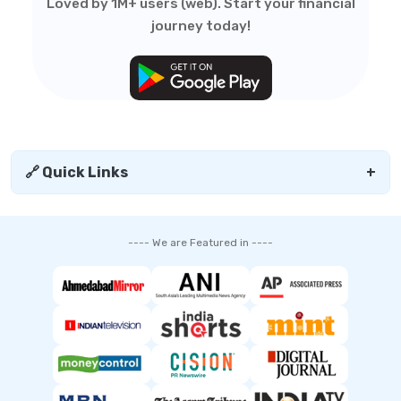
Loved by 1M+ users (web). Start your financial
journey today!
🔗 Quick Links
+
---- We are Featured in ----