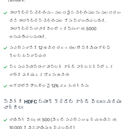
కాంటాక్ట్‌లెస్ చెల్లింపు – సులభమైన చెల్లింపులను సులభతరం
చేసే కాంటాక్ట్‌లెస్ చెల్లింపుల కోసం ప్రారంభించబడింది.
కాంటాక్ట్‌లెస్ లావాదేవీలలో గరిష్టంగా రూ. 5000
అనుమతించబడుతుంది.
సంవత్సరానికి 12 ఉచిత తరగతులతో ప్రీమియం గోల్ఫ్
క్లబ్‌కు ప్రాప్యత
ప్రపంచవ్యాప్తంగా మాస్టర్ కార్డ్ పార్టనర్స్‌లో ఒక
రాత్రి మరియు ఒక భోజనం ఉచితం
అగోడాలోని హోటళ్లపై 12% వరకు తగ్గింపు
స్విగ్గీ HDFC బ్యాంక్ క్రెడిట్ కార్డ్ ఫీజులు మరియు
ఛార్జీలు
జాయినింగ్ ఫీజు:
రూ. 500 (మొదటి సంవత్సరం ఖర్చు అయిన రూ.
10,000 కి మినహాయింపు ఇవ్వబడింది)