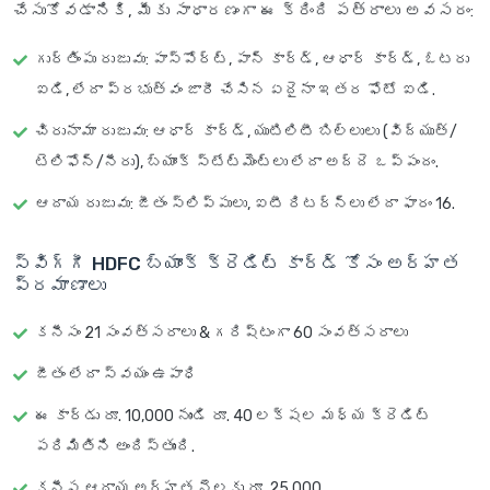
చేసుకోవడానికి, మీకు సాధారణంగా ఈ క్రింది పత్రాలు అవసరం:
గుర్తింపు రుజువు
: పాస్‌పోర్ట్, పాన్ కార్డ్, ఆధార్ కార్డ్, ఓటరు
ఐడి, లేదా ప్రభుత్వం జారీ చేసిన ఏదైనా ఇతర ఫోటో ఐడి.
చిరునామా రుజువు
: ఆధార్ కార్డ్, యుటిలిటీ బిల్లులు (విద్యుత్/
టెలిఫోన్/నీరు), బ్యాంక్ స్టేట్‌మెంట్‌లు లేదా అద్దె ఒప్పందం.
ఆదాయ రుజువు
: జీతం స్లిప్పులు, ఐటీ రిటర్న్‌లు లేదా ఫారం 16.
స్విగ్గీ HDFC బ్యాంక్ క్రెడిట్ కార్డ్ కోసం అర్హత
ప్రమాణాలు
కనీసం 21 సంవత్సరాలు & గరిష్టంగా 60 సంవత్సరాలు
జీతం లేదా స్వయం ఉపాధి
ఈ కార్డు రూ. 10,000 నుండి రూ. 40 లక్షల మధ్య క్రెడిట్
పరిమితిని అందిస్తుంది.
కనీస ఆదాయ అర్హత నెలకు రూ. 25,000.