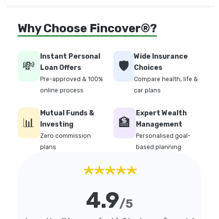
Why Choose Fincover®?
Instant Personal
Wide Insurance
💸
🛡️
Loan Offers
Choices
Pre-approved & 100%
Compare health, life &
online process
car plans
Mutual Funds &
Expert Wealth
📊
🏦
Investing
Management
Zero commission
Personalised goal-
plans
based planning
★★★★★
4.9
/5