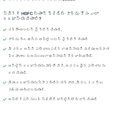
స్విగ్గీ HDFC బ్యాంక్ క్రెడిట్ కార్డు కోసం ఎలా
దరఖాస్తు చేయాలి?
వర్తించు బటన్ పై క్లిక్ చేయండి,
కార్డు కింద ఉన్న అప్లై బటన్ పై క్లిక్ చేయండి
మీ వద్ద అన్ని పత్రాలు సరిగ్గా ఉన్నాయని మరియు అర్హత
ప్రమాణాలకు అనుగుణంగా ఉన్నాయని నిర్ధారించుకోండి.
ఆన్‌లైన్ దరఖాస్తును పూర్తి చేసి, అవసరమైన పత్రాలను
జత చేయండి.
మేము దరఖాస్తును స్వీకరించిన తర్వాత, మీకు ఒక రసీదు
సంఖ్య అందించబడుతుంది.
అప్లికేషన్ నంబర్ స్థితిని ఆన్‌లైన్‌లో ట్రాక్ చేయండి