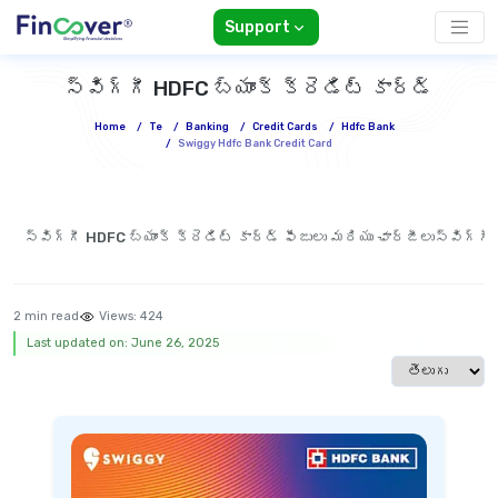
Support
స్విగ్గీ HDFC బ్యాంక్ క్రెడిట్ కార్డ్
Home
/
Te
/
Banking
/
Credit Cards
/
Hdfc Bank
/
Swiggy Hdfc Bank Credit Card
స్విగ్గీ HDFC బ్యాంక్ క్రెడిట్ కార్డ్ ఫీజులు మరియు ఛార్జీలు
స్విగ్గీ
2 min read
Views:
424
Last updated on: June 26, 2025
Select langua