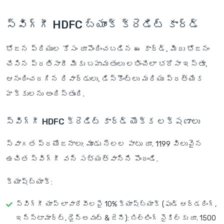
స్విగ్గీ HDFC బ్యాంక్ క్రెడిట్ కార్డ్
భోజన ప్రియుల కోసం రూపొందించబడిన ఈ కార్డ్, మీరు భోజనం
చేసిన ప్రతిసారీ మీకు బహుమతులు లభించేలా భరోసా ఇస్తూ,
ఆనందించదగిన రివార్డులు, డిస్కౌంట్లు మరియు ప్రత్యేక
హక్కులను అందిస్తుంది.
స్విగ్గీ HDFC క్రెడిట్ కార్డ్ యొక్క లక్షణాలు
స్వాగత ప్రయోజనాలు
: మూడు నెలల పాటు రూ. 1199 విలువైన
ఉచిత స్విగ్గీ వన్ సభ్యత్వాన్ని పొందండి.
క్యాష్‌బ్యాక్
:
స్విగ్గీ యాప్ లావాదేవీలపై 10% క్యాష్‌బ్యాక్ (ఫుడ్ ఆర్డరింగ్,
ఇన్‌స్టామార్ట్, డైన్‌అవుట్ & జెనీ): బిల్లింగ్ సైకిల్‌కు రూ. 1500