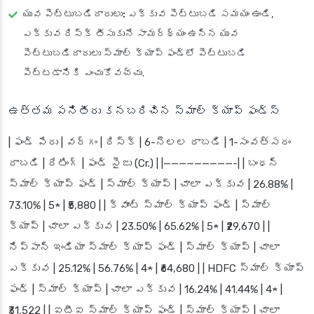
యువ పెట్టుబడిదారులు:
ఎక్కువ పెట్టుబడి సమయం ఉండి,
ఎక్కువ రిస్క్ తీసుకునే సామర్థ్యం ఉన్న యువ
పెట్టుబడిదారులు స్మాల్ క్యాప్ ఫండ్‌లో పెట్టుబడి
పెట్టడానికి ఎంచుకోవచ్చు.
ఉత్తమ పనితీరు కనబరిచిన స్మాల్ క్యాప్ ఫండ్స్
| ఫండ్ పేరు | వర్గం | రిస్క్ | 6-నెలల రాబడి | 1-సంవత్సరం
రాబడి | రేటింగ్ | ఫండ్ సైజు (Cr.) | |—————————-| | బంధన్
స్మాల్ క్యాప్ ఫండ్ | స్మాల్ క్యాప్ | చాలా ఎక్కువ | 26.88% |
73.10% | 5★ | ₹5,880 | | క్వాంట్ స్మాల్ క్యాప్ ఫండ్ | స్మాల్
క్యాప్ | చాలా ఎక్కువ | 23.50% | 65.62% | 5★ | ₹29,670 | |
నిప్పాన్ ఇండియా స్మాల్ క్యాప్ ఫండ్ | స్మాల్ క్యాప్ | చాలా
ఎక్కువ | 25.12% | 56.76% | 4★ | ₹64,680 | | HDFC స్మాల్ క్యాప్
ఫండ్ | స్మాల్ క్యాప్ | చాలా ఎక్కువ | 16.24% | 41.44% | 4★ |
₹31,522 | | ఐటీఐ స్మాల్ క్యాప్ ఫండ్ | స్మాల్ క్యాప్ | చాలా