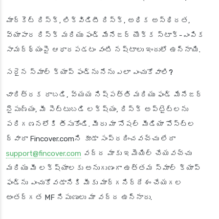
మార్కెట్ రిస్క్, లిక్విడిటీ రిస్క్, అధిక అస్థిరత,
వ్యాపార రిస్క్ మరియు ఫండ్ మేనేజర్ యొక్క స్టాక్-ఎంపిక
సామర్థ్యంపై ఆధారపడటం వంటి నష్టాలు ఇందులో ఉన్నాయి.
సరైన స్మాల్ క్యాప్ ఫండ్‌ను నేను ఎలా ఎంచుకోవాలి?
చారిత్రక రాబడి, వ్యయ నిష్పత్తి మరియు ఫండ్ మేనేజర్
నైపుణ్యం, మీ పెట్టుబడి లక్ష్యం, రిస్క్ అప్‌టైట్‌లను
పరిగణనలోకి తీసుకోండి. మీరు మా సోషల్ మీడియా పోస్ట్‌ల
ద్వారా Fincover.comని కూడా సంప్రదించవచ్చు లేదా
support@fincover.com
వద్ద మాకు ఇమెయిల్ చేయవచ్చు
మరియు మీ లక్ష్యాలకు అనుగుణంగా ఉత్తమ స్మాల్ క్యాప్
ఫండ్‌ను ఎంచుకోవడానికి మీకు మార్గనిర్దేశం చేయగల
అంతర్గత MF నిపుణులు మా వద్ద ఉన్నారు.