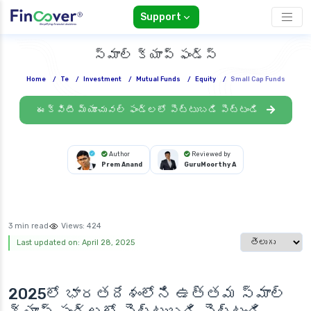
Support
స్మాల్ క్యాప్ ఫండ్స్
Home
/
Te
/
Investment
/
Mutual Funds
/
Equity
/
Small Cap Funds
ఈక్విటీ మ్యూచువల్ ఫండ్లలో పెట్టుబడి పెట్టండి
Author
Reviewed by
Prem Anand
GuruMoorthy A
3 min read
Views:
424
Select languag
Last updated on: April 28, 2025
2025లో భారతదేశంలోని ఉత్తమ
స్మాల్