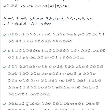
ఎక్కువ | 26.57% | 67.56% | 4★ | ₹2,234 |
స్మాల్ క్యాప్ ఫండ్లలో పెట్టుబడి పెట్టేటప్పుడు
పరిగణించవలసిన అంశాలు
చారిత్రక పనితీరు:
రాబడి నమూనాలను అర్థం చేసుకోవడానికి
ఫండ్ యొక్క గత పనితీరును విశ్లేషించండి
ఖర్చు నిష్పత్తి:
ఖర్చు నిష్పత్తిని పరిగణించండి, ఎందుకంటే
తక్కువ ఖర్చులు మంచి రాబడికి దారితీయవచ్చు.
రిస్క్ ఫ్యాక్టర్:
లార్జ్ లేదా మిడ్ క్యాప్ ఫండ్లతో పోలిస్తే
స్మాల్ క్యాప్ ఫండ్లు చాలా అస్థిరంగా ఉంటాయి. ఈ కంపెనీల
నికర ఆస్తి వేగంగా హెచ్చుతగ్గులకు లోనవుతుంది, కాబట్టి
మీకు అధిక రిస్క్ టాలరెన్స్ ఉంటే మీరు ఇందులో పెట్టుబడి
పెట్టడానికి ఎంచుకోవచ్చు.
పెట్టుబడి నైపుణ్యం:
స్మాల్ క్యాప్ ఫండ్లు ఇతర ఫండ్లతో