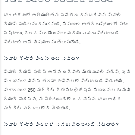
క్యాప్ ఫండ్లలో పెట్టుబడి పెట్టండి
భారతదేశంలో అత్యుత్తమ పనితీరు కనబరిచిన స్మాల్
క్యాప్ ఫండ్లను కనుగొనండి. నిపుణుల అంతర్దృష్టులతో పాటు
నష్టాలు, కీలక ప్రయోజనాలు మరియు ఎవరు పెట్టుబడి
పెట్టాలి అనే విషయాలను తెలుసుకోండి.
స్మాల్ క్యాప్ ఫండ్స్ అంటే ఏమిటి?
స్మాల్ క్యాప్ ఫండ్స్ అనేవి ఈక్విటీ మ్యూచువల్ ఫండ్స్, ఇవి
ప్రధానంగా చిన్న తరహా కంపెనీలలో పెట్టుబడి పెడతాయి,
సాధారణంగా 250 మార్కెట్ క్యాపిటలైజేషన్ నిబంధనలకు మించి
ర్యాంక్ పొందినవి. మీ పెట్టుబడిలో ఒక చిన్న భాగం అధిక
మార్కెట్ వర్గాలలోకి వెళుతుంది.
స్మాల్ క్యాప్ ఫండ్లలో ఎవరు పెట్టుబడి పెట్టాలి?