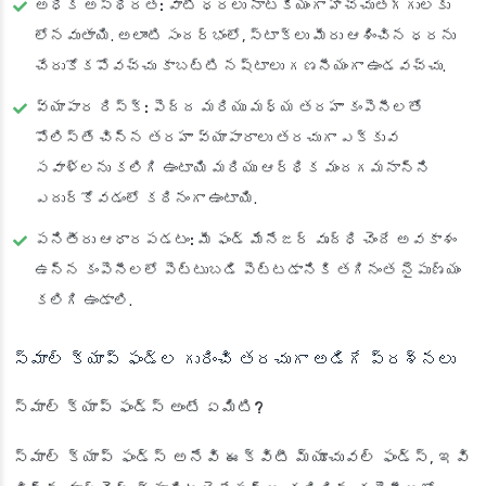
అధిక అస్థిరత:
వాటి ధరలు నాటకీయంగా హెచ్చుతగ్గులకు
లోనవుతాయి. అలాంటి సందర్భంలో, స్టాక్‌లు మీరు ఆశించిన ధరను
చేరుకోకపోవచ్చు కాబట్టి నష్టాలు గణనీయంగా ఉండవచ్చు.
వ్యాపార రిస్క్:
పెద్ద మరియు మధ్య తరహా కంపెనీలతో
పోలిస్తే చిన్న తరహా వ్యాపారాలు తరచుగా ఎక్కువ
సవాళ్లను కలిగి ఉంటాయి మరియు ఆర్థిక మందగమనాన్ని
ఎదుర్కోవడంలో కఠినంగా ఉంటాయి.
పనితీరు ఆధారపడటం:
మీ ఫండ్ మేనేజర్ వృద్ధి చెందే అవకాశం
ఉన్న కంపెనీలలో పెట్టుబడి పెట్టడానికి తగినంత నైపుణ్యం
కలిగి ఉండాలి.
స్మాల్ క్యాప్ ఫండ్ల గురించి తరచుగా అడిగే ప్రశ్నలు
స్మాల్ క్యాప్ ఫండ్స్ అంటే ఏమిటి?
స్మాల్ క్యాప్ ఫండ్స్ అనేవి ఈక్విటీ మ్యూచువల్ ఫండ్స్, ఇవి