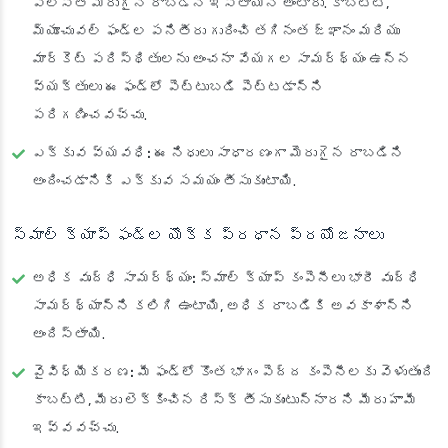
పోలిస్తే మెరుగైన రాబడిని ఇస్తాయని అంటారు. కాబట్టి,
మ్యూచువల్ ఫండ్ల పనితీరు గురించి తగినంత జ్ఞానం మరియు
మార్కెట్ పరిస్థితులను అంచనా వేయగల సామర్థ్యం ఉన్న
వ్యక్తులు ఈ ఫండ్‌లో పెట్టుబడి పెట్టడాన్ని
పరిగణించవచ్చు.
ఎక్కువ వ్యవధి:
ఈ నిధులు సాధారణంగా మెరుగైన రాబడిని
అందించడానికి ఎక్కువ సమయం తీసుకుంటాయి.
స్మాల్ క్యాప్ ఫండ్ల యొక్క ప్రధాన ప్రయోజనాలు
అధిక వృద్ధి సామర్థ్యం:
స్మాల్ క్యాప్ కంపెనీలు భారీ వృద్ధి
సామర్థ్యాన్ని కలిగి ఉంటాయి, అధిక రాబడికి అవకాశాన్ని
అందిస్తాయి.
వైవిధ్యీకరణ:
మీ ఫండ్‌లో కొంత భాగం పెద్ద కంపెనీలకు వెళుతుంది
కాబట్టి, మీరు లెక్కించిన రిస్క్ తీసుకుంటున్నారని మీరు హామీ
ఇవ్వవచ్చు.