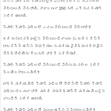
చిన్న మార్కెట్ క్యాపిటలైజేషన్లు కలిగిన కంపెనీలలో
పెట్టుబడి పెడతాయి, సాధారణంగా 250 కంటే ఎక్కువ ర్యాంక్
కలిగి ఉంటాయి.
స్మాల్ క్యాప్ ఫండ్లలో ఎవరు పెట్టుబడి పెట్టాలి?
ఇది అనుభవజ్ఞులైన పెట్టుబడిదారులకు, అధిక రిస్క్
టాలరెన్స్ ఉన్న వ్యక్తులకు మరియు వైవిధ్యభరితమైన
పోర్ట్‌ఫోలియోను కోరుకునే వారికి సరిపోతుంది.
స్మాల్ క్యాప్ ఫండ్లలో పెట్టుబడి పెట్టడం వల్ల కలిగే
ప్రయోజనాలు ఏమిటి?
లార్జ్ మరియు మిడ్ క్యాప్ ఫండ్లతో పోలిస్తే స్మాల్ క్యాప్
ఫండ్లు తరచుగా భారీ వృద్ధి సామర్థ్యాన్ని మరియు మెరుగైన
రాబడిని కలిగి ఉంటాయి.
స్మాల్ క్యాప్ ఫండ్లతో సంబంధం ఉన్న నష్టాలు ఏమిటి?