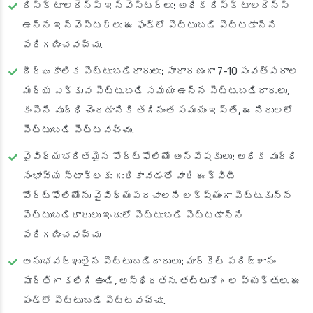
రిస్క్ టాలరెన్స్ ఇన్వెస్టర్లు:
అధిక రిస్క్ టాలరెన్స్
ఉన్న ఇన్వెస్టర్లు ఈ ఫండ్‌లో పెట్టుబడి పెట్టడాన్ని
పరిగణించవచ్చు.
దీర్ఘకాలిక పెట్టుబడిదారులు:
సాధారణంగా 7-10 సంవత్సరాల
మధ్య ఎక్కువ పెట్టుబడి సమయం ఉన్న పెట్టుబడిదారులు,
కంపెనీ వృద్ధి చెందడానికి తగినంత సమయం ఇస్తే, ఈ నిధులలో
పెట్టుబడి పెట్టవచ్చు.
వైవిధ్యభరితమైన పోర్ట్‌ఫోలియో అన్వేషకులు:
అధిక వృద్ధి
సంభావ్య స్టాక్‌లకు గురికావడంతో వారి ఈక్విటీ
పోర్ట్‌ఫోలియోను వైవిధ్యపరచాలని లక్ష్యంగా పెట్టుకున్న
పెట్టుబడిదారులు ఇందులో పెట్టుబడి పెట్టడాన్ని
పరిగణించవచ్చు
అనుభవజ్ఞులైన పెట్టుబడిదారులు:
మార్కెట్ పరిజ్ఞానం
పూర్తిగా కలిగి ఉండి, అస్థిరతను తట్టుకోగల వ్యక్తులు ఈ
ఫండ్‌లో పెట్టుబడి పెట్టవచ్చు.