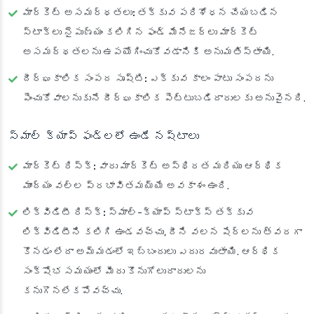
మార్కెట్ అసమర్థతలు:
తక్కువ పరిశోధన చేయబడిన
స్టాక్‌లు నైపుణ్యం కలిగిన ఫండ్ మేనేజర్‌లు మార్కెట్
అసమర్థతలను ఉపయోగించుకోవడానికి అనుమతిస్తాయి.
దీర్ఘకాలిక సంపద సృష్టి:
ఎక్కువ కాలం పాటు సంపదను
పెంచుకోవాలనుకునే దీర్ఘకాలిక పెట్టుబడిదారులకు అనువైనది.
స్మాల్ క్యాప్ ఫండ్లలో ఉండే నష్టాలు
మార్కెట్ రిస్క్:
వారు మార్కెట్ అస్థిరత మరియు ఆర్థిక
మాంద్యం వల్ల ప్రభావితమయ్యే అవకాశం ఉంది.
లిక్విడిటీ రిస్క్:
స్మాల్-క్యాప్ స్టాక్స్ తక్కువ
లిక్విడిటీని కలిగి ఉండవచ్చు, దీని వలన షేర్లను త్వరగా
కొనడం లేదా అమ్మడంలో ఇబ్బందులు ఎదురవుతాయి. ఆర్థిక
సంక్షోభ సమయంలో మీరు కొనుగోలుదారులను
కనుగొనలేకపోవచ్చు.