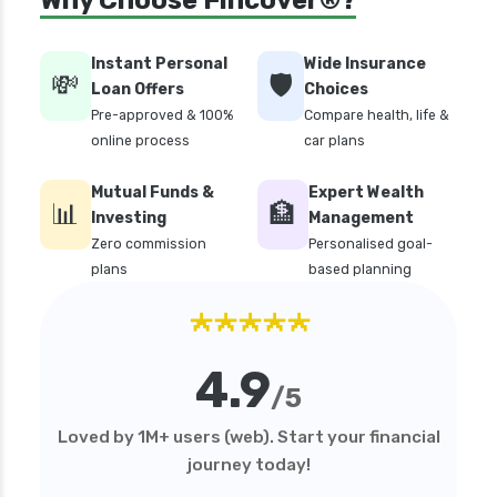
Why Choose Fincover®?
Instant Personal
Wide Insurance
💸
🛡️
Loan Offers
Choices
Pre-approved & 100%
Compare health, life &
online process
car plans
Mutual Funds &
Expert Wealth
📊
🏦
Investing
Management
Zero commission
Personalised goal-
plans
based planning
★★★★★
4.9
/5
Loved by 1M+ users (web). Start your financial
journey today!