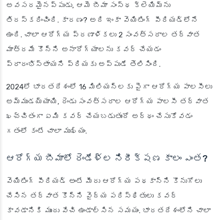
అవసరమైనప్పుడు, ఆమె బీమా సంస్థ క్లెయిమ్‌ను
తిరస్కరించింది. కారణం? అది ఇంకా వెయిటింగ్ పీరియడ్‌లోనే
ఉంది. చాలా ఆరోగ్య ప్రణాళికలు 2 సంవత్సరాల తర్వాత
మాత్రమే కొన్ని అనారోగ్యాలను కవర్ చేయడం
ప్రారంభిస్తాయని ప్రియకు అప్పుడే తెలిసింది.
2024లో భారతదేశంలో 16 మిలియన్లకు పైగా ఆరోగ్య పాలసీలు
అమ్ముడయ్యాయి, రెండు సంవత్సరాల ఆరోగ్య పాలసీ తర్వాత
ఖచ్చితంగా ఏమి కవర్ చేయబడుతుందో అర్థం చేసుకోవడం
గతంలో కంటే చాలా ముఖ్యం.
ఆరోగ్య బీమాలో రెండేళ్ల నిరీక్షణ కాలం ఎంత?
వెయిటింగ్ పీరియడ్ అంటే మీరు ఆరోగ్య పథకాన్ని కొనుగోలు
చేసిన తర్వాత కొన్ని వైద్య పరిస్థితులు కవర్
కావడానికి ముందు వేచి ఉండాల్సిన సమయం. భారతదేశంలోని చాలా