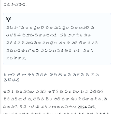
పొడిగించుకోండి.
చిట్కా
: “మీ ఇరవైలలో లేదా ముప్పైల ప్రారంభంలో మీ
ఆరోగ్య బీమాను ప్రారంభించండి, తద్వారా ప్రమాదం
పెరిగినప్పుడు మీరు నలభైల వరకు పూర్తిగా కవర్
చేయబడతారు,” అని చెప్పారు ప్రియాంక రాఠి, విధాన
సలహాదారు.
గ్రూప్ లేదా కార్పొరేట్ హెల్త్ ఇన్సూరెన్స్ కోసం
వెళ్ళండి
అనేక యజమానుల సమూహ ఆరోగ్య పథకాలకు
ఏ
వెయిటింగ్
పీరియడ్‌లు లేవు, తప్ప ప్రసూతి లేదా ముందస్తుగా ఉన్న. మీ
యజమాని దీని గురించి చర్చలు జరుపుతారు. 2024 నుండి,