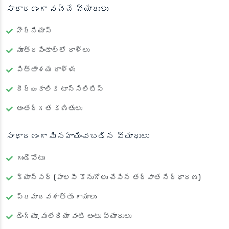
సాధారణంగా వచ్చే వ్యాధులు
హెర్నియాస్
మూత్రపిండాల్లో రాళ్లు
పిత్తాశయ రాళ్ళు
దీర్ఘకాలిక టాన్సిలిటిస్
అంతర్గత కణితులు
సాధారణంగా మినహాయించబడిన వ్యాధులు
గుండెపోటు
క్యాన్సర్ (పాలసీ కొనుగోలు చేసిన తర్వాత నిర్ధారణ)
ప్రమాదవశాత్తు గాయాలు
డెంగ్యూ, మలేరియా వంటి అంటు వ్యాధులు