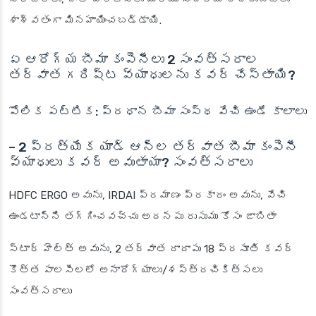
శాశ్వతంగా మినహాయించబడ్డాయి.
ఏ ఆరోగ్య బీమా కంపెనీలు 2 సంవత్సరాల
తర్వాత గరిష్ట వ్యాధులను కవర్ చేస్తాయి?
పోలిక పట్టిక: ప్రధాన బీమా సంస్థ వేచి ఉండే కాలాలు
– 2 ప్రత్యేక యాడ్ ఆన్‌ల తర్వాత బీమా కంపెనీ
వ్యాధులు కవర్ అవుతాయా? సంవత్సరాలు
HDFC ERGO అవును, IRDAI ప్రమాణం ప్రకారం అవును, వేచి
ఉండటాన్ని తగ్గించవచ్చు అదనపు రుసుము కోసం జాబితా
స్టార్ హెల్త్ అవును, 2 తర్వాత దాదాపు 18 ప్రసూతి కవర్
కొత్త పాలసీలలో అనారోగ్యాలు/శస్త్రచికిత్సలు
సంవత్సరాలు