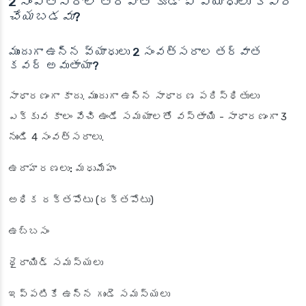
2 సంవత్సరాల తర్వాత కూడా ఏ వ్యాధులు
కవర్
చేయబడవు
?
ముందుగా ఉన్న వ్యాధులు 2 సంవత్సరాల తర్వాత
కవర్ అవుతాయా?
సాధారణంగా కాదు. ముందుగా ఉన్న సాధారణ పరిస్థితులు
ఎక్కువ కాలం వేచి ఉండే సమయాలతో వస్తాయి - సాధారణంగా 3
నుండి 4 సంవత్సరాలు.
ఉదాహరణలు:
మధుమేహం
అధిక రక్తపోటు (రక్తపోటు)
ఉబ్బసం
థైరాయిడ్ సమస్యలు
ఇప్పటికే ఉన్న గుండె సమస్యలు