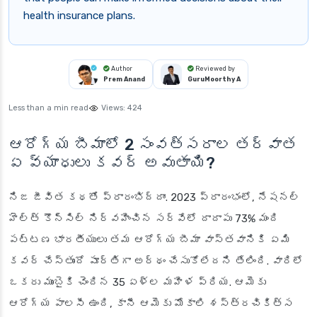
health insurance plans.
Author
Reviewed by
Prem Anand
GuruMoorthy A
Less than a min read
Views:
424
ఆరోగ్య బీమాలో 2 సంవత్సరాల తర్వాత
ఏ వ్యాధులు కవర్ అవుతాయి?
నిజ జీవిత కథతో ప్రారంభిద్దాం. 2023 ప్రారంభంలో, నేషనల్
హెల్త్ కౌన్సిల్ నిర్వహించిన సర్వేలో దాదాపు 73% మంది
పట్టణ భారతీయులు తమ ఆరోగ్య బీమా వాస్తవానికి ఏమి
కవర్ చేస్తుందో పూర్తిగా అర్థం చేసుకోలేదని తేలింది. వారిలో
ఒకరు ముంబైకి చెందిన 35 ఏళ్ల మహిళ ప్రియ. ఆమెకు
ఆరోగ్య పాలసీ ఉంది, కానీ ఆమెకు మోకాలి శస్త్రచికిత్స