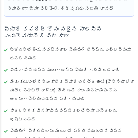
సమానంగా,” భీమా పేర్కొంది. శిక్షకుడు సంజయ్ రావత్.
వ్యాధి కవరేజ్ కోసం సరైన పాలసీని
ఎంచుకోవడానికి చిట్కాలు
బ్రోచర్‌లో రెండు సంవత్సరాల వెయిటింగ్ లిస్ట్‌ను ఎల్లప్పుడూ
తనిఖీ చేయండి.
విడిగా వేచి ఉన్న ముందుగా ఉన్న వ్యాధి గురించి అడగండి
మీకు కుటుంబంలో దీర్ఘకాలిక వ్యాధి చరిత్ర ఉంటే (హెర్నియా లేదా
మూత్రపిండాల్లో రాళ్లు), వేచి ఉండే కాలం మినహాయింపు కోసం
అదనంగా చెల్లించడాన్ని పరిగణించండి
పారదర్శక మినహాయింపు పట్టికలతో బీమా సంస్థలను
ఇష్టపడండి
వెయిటింగ్ పీరియడ్‌లను ముందుగానే పూర్తి చేయడానికి చిన్న