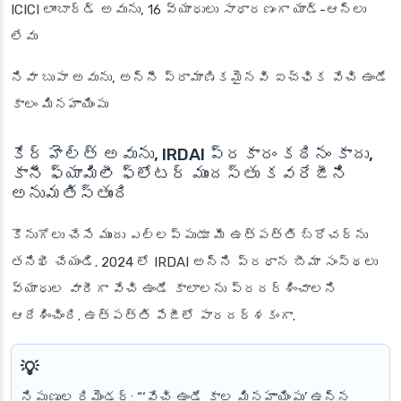
ICICI లాంబార్డ్ అవును, 16 వ్యాధులు సాధారణంగా యాడ్-ఆన్‌లు
లేవు
నివా బుపా అవును, అన్నీ ప్రామాణికమైనవి ఐచ్ఛిక వేచి ఉండే
కాలం మినహాయింపు
కేర్ హెల్త్ అవును, IRDAI ప్రకారం కఠినం కాదు,
కానీ ఫ్యామిలీ ఫ్లోటర్ ముందస్తు కవరేజీని
అనుమతిస్తుంది
కొనుగోలు చేసే ముందు ఎల్లప్పుడూ మీ ఉత్పత్తి బ్రోచర్‌ను
తనిఖీ చేయండి. 2024 లో IRDAI అన్ని ప్రధాన బీమా సంస్థలు
వ్యాధుల వారీగా వేచి ఉండే కాలాలను ప్రదర్శించాలని
ఆదేశించింది. ఉత్పత్తి పేజీలో పారదర్శకంగా.
నిపుణుల రిమైండర్
: “‘వేచి ఉండే కాల మినహాయింపు’ ఉన్న