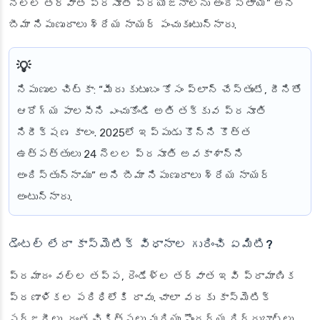
నెలల తర్వాత ప్రసూతి ప్రయోజనాలను అందిస్తాయి” అని
బీమా నిపుణురాలు శ్రేయ నాయర్ పంచుకుంటున్నారు.
నిపుణుల చిట్కా
: “మీరు కుటుంబం కోసం ప్లాన్ చేస్తుంటే, దీనితో
ఆరోగ్య పాలసీని ఎంచుకోండి అతి తక్కువ ప్రసూతి
నిరీక్షణ కాలం. 2025లో ఇప్పుడు కొన్ని కొత్త
ఉత్పత్తులు 24 నెలల ప్రసూతి అవకాశాన్ని
అందిస్తున్నాము” అని బీమా నిపుణురాలు శ్రేయ నాయర్
అంటున్నారు.
డెంటల్ లేదా కాస్మెటిక్ విధానాల గురించి ఏమిటి?
ప్రమాదం వల్ల తప్ప, రెండేళ్ల తర్వాత ఇవి ప్రామాణిక
ప్రణాళికల పరిధిలోకి రావు. చాలా వరకు కాస్మెటిక్
సర్జరీలు, దంత చికిత్సలు మరియు సౌందర్య దిద్దుబాట్లు