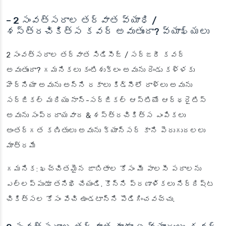
– 2 సంవత్సరాల తర్వాత వ్యాధి /
శస్త్రచికిత్స కవర్ అవుతుందా? వ్యాఖ్యలు
2 సంవత్సరాల తర్వాత సిడిసీజ్ / సర్జరీ కవర్
అవుతుందా? గమనికలు కంటిశుక్లం అవును రెండు కళ్ళకు
హెర్నియా అవును అన్ని రకాలు కిడ్నీలో రాళ్లు అవును
సర్జికల్ మరియు నాన్-సర్జికల్ ఆస్టియో ఆర్థరైటిస్
అవును సంప్రదాయవాద & శస్త్రచికిత్స ఎంపికలు
అంతర్గత కణితులు అవును క్యాన్సర్ కాని పెరుగుదలలు
మాత్రమే
గమనిక: ఖచ్చితమైన జాబితాల కోసం మీ పాలసీ పదాలను
ఎల్లప్పుడూ తనిఖీ చేయండి. కొన్ని ప్రణాళికలు నిర్దిష్ట
చికిత్సల కోసం వేచి ఉండటాన్ని పొడిగించవచ్చు.