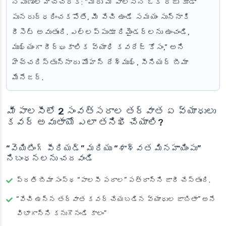
నిపుణుల హెచ్చరిక
: “మీరు మీ పాలసీని ఒక రోజు కూడా
పునరుద్ధరించకపోతే, మీ వేచి ఉండే సమయం సున్నాకి
రీసెట్ అవుతుంది. ఎల్లప్పుడూ రిమైండర్‌లను ఉంచండి,
ముఖ్యంగా దీర్ఘకాలిక వ్యాధి కవరేజ్ కోసం,” అని
హెచ్చరిస్తున్నారు మోహన్ దేశ్‌ముఖ్, సీనియర్ బీమా
మేనేజర్.
మీ
పాలసీలో 2 సంవత్సరాల తర్వాత ఏ వ్యాధులు
కవర్ అవుతాయో ఎలా తనిఖీ చేయాలి?
“వెయిటింగ్ పీరియడ్” మరియు “శాశ్వత మినహాయింపు”
నిబంధనలను చదవండి
ప్రతి బీమా సంస్థ “పాలసీ పదాల” పత్రాన్ని జారీ చేస్తుంది.
“వేచి ఉన్న తర్వాత కవర్ చేయబడిన వ్యాధుల జాబితా” అనే
విభాగాన్ని కనుగొనండి కాలం"