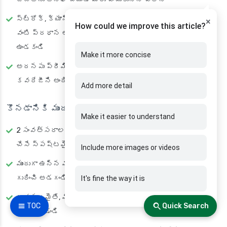
స్ట్రోక్, క్యాన్సర్ మరియు అత్యవసర ఆసుపత్రిలో చేరడం
×
How could we improve this article?
వంటి ప్రధాన అనారోగ్యాలు ఇప్పటికే లేకపోతే రెండేళ్లు వేచి
ఉండకండి
Make it more concise
అదనపు ప్రీమియంకు ప్రత్యేక యాడ్-ఆన్‌లు తక్షణ
కవరేజీని అందించగలవు చాలా 2025 పాలసీలు
Add more detail
కొనడానికి ముందు త్వరిత చెక్‌లిస్ట్
Make it easier to understand
2 సంవత్సరాల తర్వాత కవర్ చేయబడిన వ్యాధులను జాబితా
చేసే స్పష్టమైన పట్టికల కోసం చూడండి.
Include more images or videos
ముందుగా ఉన్న మరియు ప్రసూతి కోసం విడివిడిగా వేచి ఉండటం
గురించి అడగండి
It's fine the way it is
అవసరమైతే, మినహాయింపు రైడర్లతో కూడిన ప్లాన్‌లను
☰ TOC
Quick Search
ఇష్టపడండి