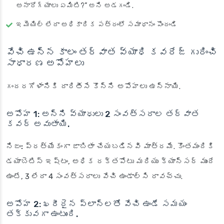
అనారోగ్యాలు ఏమిటి?” అని అడగండి.
ఇమెయిల్ లేదా అధికారిక పత్రంలో సమాధానం పొందండి
వేచి ఉన్న కాలం తర్వాత వ్యాధి కవరేజ్ గురించి
సాధారణ అపోహలు
గందరగోళానికి దారితీసే కొన్ని అపోహలు ఉన్నాయి.
అపోహ 1: అన్ని వ్యాధులు 2 సంవత్సరాల తర్వాత
కవర్ అవుతాయి.
నిజం:
ప్రత్యేకంగా జాబితా చేయబడినవి మాత్రమే. కొంతమందికి
డయాబెటిస్ ఇష్టం, అధిక రక్తపోటు మరియు క్యాన్సర్ ముందే
ఉంటే, 3 లేదా 4 సంవత్సరాలు వేచి ఉండాల్సి రావచ్చు.
అపోహ 2: ఖరీదైన ప్లాన్లతో వేచి ఉండే సమయం
తక్కువగా ఉంటుంది.