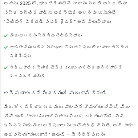
అవును! 2025 లో, భారతదేశంలోని దాదాపు ప్రతి అగ్ర బీమా
సంస్థ ఐచ్ఛిక యాడ్‌ను అందిస్తుంది అదనపు రుసుముతో
“వెయిటింగ్ పీరియడ్ వేవర్ రైడర్” అని పిలుస్తారు.
మీరు అదనపు ప్రీమియం చెల్లిస్తారు
జాబితా చేయబడిన వ్యాధుల కోసం తక్షణ లేదా చాలా తక్కువ
నిరీక్షణ
దీర్ఘకాలిక వ్యాధి యొక్క కుటుంబ చరిత్ర ఉన్నవారికి
ప్రసిద్ధి చెందింది
లక్షణాలు కనిపించకముందే ముందుగానే కొనండి
మీరు రోగ నిర్ధారణకు ముందు
పాలసీని కొనుగోలు చేస్తే, మీరు
వేచి ఉండే కాలాలను అందిస్తారు
వేగంగా. గుర్తుంచుకోండి, వేచి
ఉన్నప్పుడు మీరు లక్షణాలను అభివృద్ధి చేస్తే, అవి కూడా
ఉండవచ్చు “ముందుగానే” ఉండండి — మీ నిరీక్షణను