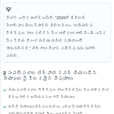
విధాన ఎంపిక అంతర్దృష్టి
: “2025లో డిజిటల్
ప్లాట్‌ఫారమ్‌లు స్మార్ట్ ఫిల్టర్లు— ‘అత్యల్ప
నిరీక్షణ కాలం కలిగిన ప్రణాళికలు’ లాంటివి—మీ ఎంపిక
ప్రక్రియ వేగంగా మరియు మరింత సమాచారంతో
కూడుకున్నది,” చిట్కాలు విధాన సమీక్షకుడు కృనాల్
పటేల్.
2 సంవత్సరాల తర్వాత కవర్ చేయబడిన
వ్యాధులపై కీలకమైన విషయాలు
రెండు సంవత్సరాల నిరీక్షణ కాలం నిర్దిష్ట ప్రణాళిక లేదా
దీర్ఘకాలిక అత్యవసరం కాని వ్యాధులు
అన్ని వ్యాధులు చేర్చబడలేదు; ఎల్లప్పుడూ నిర్దిష్ట
జాబితాను తనిఖీ చేయండి మీరు ఎంచుకున్న ప్లాన్