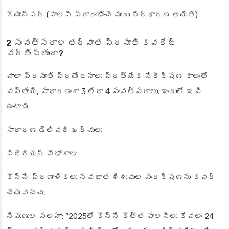
క్యాన్సర్ (పాలసీ ప్రారంభించే ముందు నిర్ధారణ అయితే)
2 సంవత్సరాల తర్వాత ప్రసూతి కవరేజ్
వర్తిస్తుందా?
చాలా ప్రసూతి ప్రయోజనాలు ప్రత్యేక నిరీక్షణ కాలంతో
వస్తాయి, సాధారణంగా 3 లేదా 4 సంవత్సరాలు. ఇందులో ఇవి
ఉంటాయి:
సాధారణ డెలివరీ ఖర్చులు
సిజేరియన్ విభాగాలు
కొన్ని ప్రణాళికలు నవజాత శిశువుల సంరక్షణను కవర్
చేయవచ్చు.
నిపుణుల సలహా: “2025లో కొన్ని కొత్త పాలసీలు కేవలం 24