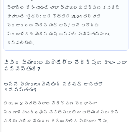
ప్లాన్‌ల కోసం చూడండి చాలా వ్యాధులకు తక్షణ కవరేజ్
కావాలంటే ‘రైడర్’. అది కొత్తది 2024 తర్వాత
ప్రజాదరణ పొందిన యాడ్ ఆన్,” అని ఆరోగ్య
ప్రణాళికకు చెందిన యష్ బన్సాల్ సూచిస్తున్నారు.
కన్సల్టెంట్.
వివిధ వ్యాధులకు రెండేళ్ల నిరీక్షణ కాలం ఎలా
పనిచేస్తుంది?
అన్ని వ్యాధులు వెయిటింగ్ పీరియడ్ జాబితాలో
కనిపిస్తాయా?
లేదు. ఈ 2 సంవత్సరాల నిరీక్షణ ప్రధానంగా
ప్రణాళికాబద్ధమైన చికిత్సలు లేదా అత్యవసరం కాని
మరియు వాయిదా వేయగల దీర్ఘకాలిక వ్యాధుల కోసం.