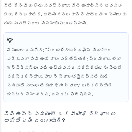
వీటి కోసం మీరు రెండు సంవత్సరాలు వేచి ఉండాల్సిన అవసరం
లేదు. దీర్ఘకాలిక, అత్యవసరం కానివి మాత్రమే ఇష్యూలకు
రెండు సంవత్సరాల మినహాయింపులు ఉన్నాయి.
నిపుణుల గమనిక
: “ప్రణాళికాబద్ధమైన విధానాలు
ఎక్కువగా వేచి ఉండే కాలం వర్తిస్తుంది; ప్రమాదాలు లేదా
ఇన్ఫెక్షన్లు వంటి అత్యవసర పరిస్థితులను వెంటనే
పరిష్కరిస్తారు. పాలసీ ప్రారంభమైనప్పటి నుండి
సమయంతో సంబంధం లేకుండా భీమా ద్వారా,” ధృవీకరిస్తుంది
డాక్టర్ నేహా శర్మ, జనరల్ ఫిజీషియన్.
వేచి ఉన్న సమయంలో
ఒక వ్యాధి నిర్ధారణ
అయితే
ఏమి జరుగుతుంది?