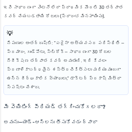
ఇవి సాధారణంగా
వెంటనే
లేదా ప్రాథమిక మొదటి 30 తర్వాత
కవర్ చేయబడతాయి రోజులు (ప్రారంభ మినహాయింపు).
నిపుణుల అంతర్దృష్టి
: “ఏదైనా అత్యవసర పరిస్థితి —
ప్రమాదం, గుండెపోటు, స్ట్రోక్— సాధారణంగా 30 రోజుల
నిరీక్షణ తర్వాత కవర్ అవుతుంది. ఇది కేవలం
ప్రణాళికాబద్ధమైన శస్త్రచికిత్సలు మరియు ముందుగా
ఉన్న దీర్ఘకాలిక వ్యాధులు,” డాక్టర్ ప్రకాష్ మిత్రా
స్పష్టం చేశారు.
మీ వెయిటింగ్ పీరియడ్ తగ్గించుకోగలరా?
అవును—యాడ్-ఆన్‌లను తీసుకోవడం ద్వారా