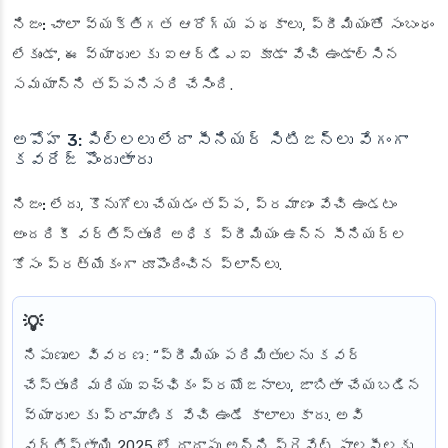
నిజం:
చాలా వ్యక్తిగత ఆరోగ్య పథకాలు, ప్రీమియంతో సంబంధం
లేకుండా, ఈ వ్యాధులకు ఐఆర్‌డిఎఐ కూడా వేచి ఉండాల్సిన
సమయాన్ని తప్పనిసరి చేసింది.
అపోహ 3: పిల్లలు లేదా సీనియర్ సిటిజన్లు వేగంగా
కవరేజ్ పొందుతారు
నిజం:
లేదు, కొనుగోలు చేయడం తప్ప, ప్రమాణం వేచి ఉండటం
అందరికీ వర్తిస్తుంది అధిక ప్రీమియం ఉన్న సీనియర్ల
కోసం ప్రత్యేకంగా రూపొందించిన ప్లాన్‌లు.
నిపుణుల వివరణ
: “ప్రీమియం పరిమితులను కవర్
చేస్తుంది మరియు ఐచ్ఛికం ప్రయోజనాలు, జాబితా చేయబడిన
వ్యాధులకు ప్రామాణిక వేచి ఉండే కాలాలు కాదు. అవి
వర్తిస్తాయి 2025 లో దాదాపు అన్ని ప్రైవేట్ పాలసీలకు