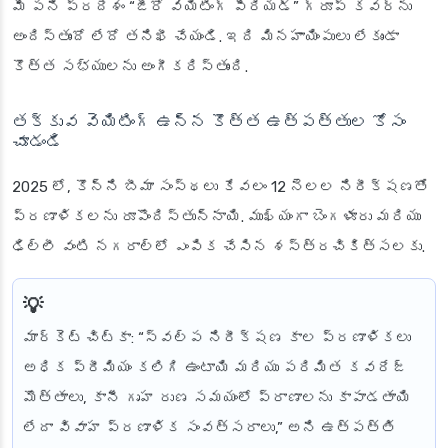
మీ పని ప్రదేశం “జీరో వెయిటింగ్ పీరియడ్” గ్రూప్ కవర్‌ను
అందిస్తుందో లేదో తనిఖీ చేయండి. ఇది మినహాయింపులు లేకుండా
కొత్త సభ్యులను అంగీకరిస్తుంది.
తక్కువ వెయిటింగ్ ఉన్న కొత్త ఉత్పత్తుల కోసం
చూడండి
2025 లో, కొన్ని బీమా సంస్థలు కేవలం 12 నెలల నిరీక్షణతో
ప్రణాళికలను రూపొందిస్తున్నాయి. ముఖ్యంగా బెంగళూరు మరియు
ఢిల్లీ వంటి నగరాల్లో ఎంపిక చేసిన శస్త్రచికిత్సలకు.
మార్కెట్ చిట్కా
: “స్వల్ప నిరీక్షణ కాల ప్రణాళికలు
అధిక ప్రీమియం కలిగి ఉంటాయి మరియు పరిమిత కవరేజ్
మొత్తాలు, కానీ గృహ రుణ సమయంలో ప్రాణాలను కాపాడతాయి
లేదా వివాహ ప్రణాళిక సంవత్సరాలు,” అని ఉత్పత్తి