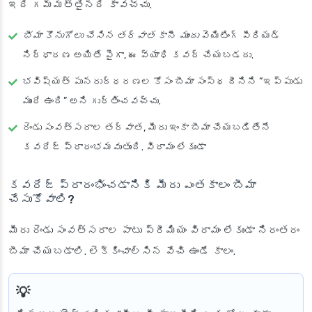
ఇది గమ్మత్తైనది కావచ్చు.
భీమా కొనుగోలు చేసిన తర్వాత
కానీ
ముందు
వెయిటింగ్ పీరియడ్
నిర్ధారణ అయితే పైగా, ఈ వ్యాధి కవర్ చేయబడదు.
భవిష్యత్ పునరుద్ధరణల కోసం బీమా సంస్థ దీనిని “ఇప్పుడు
ముందే ఉంది” అని గుర్తించవచ్చు.
రెండు సంవత్సరాల తర్వాత, మీరు ఇంకా బీమా చేయబడితేనే
కవరేజ్ ప్రారంభమవుతుంది. విరామం లేకుండా
కవరేజ్ ప్రారంభించడానికి మీరు ఎంతకాలం బీమా
చేసుకోవాలి?
మీరు రెండు సంవత్సరాల పాటు ప్రీమియం విరామం లేకుండా నిరంతరం
బీమా చేయబడాలి. లెక్కించాల్సిన వేచి ఉండే కాలం.