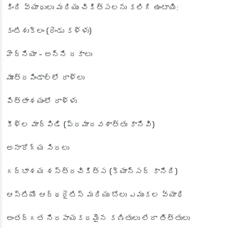
కింది వ్యాధులు మరియు చికిత్సలను కలిగి ఉంటాయి:
కంటిశుక్లం (రెండు కళ్ళు)
హెర్నియా - అన్ని రకాలు
మూత్రపిండాల్లో రాళ్లు
పిత్తాశయంలో రాళ్ళు
కీళ్ల మార్పిడి (ప్రమాదవశాత్తు కానివి)
అనారోగ్య సిరలు
గర్భాశయ శస్త్రచికిత్స (క్యాన్సర్ కానిది)
ఆస్టియో ఆర్థరైటిస్ మరియు బోలు ఎముకల వ్యాధి
అంతర్గత నిరపాయకరమైన కణితులు లేదా తిత్తులు