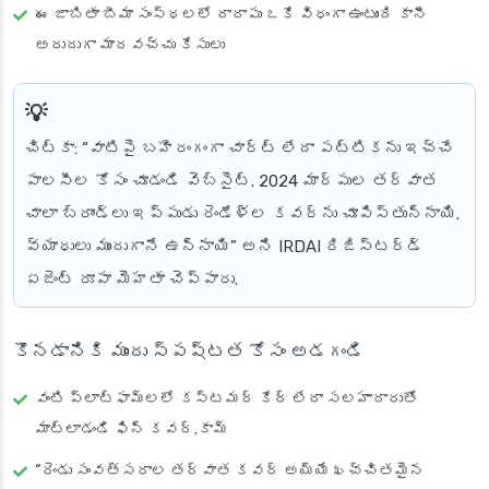
ఈ జాబితా బీమా సంస్థలలో దాదాపు ఒకే విధంగా ఉంటుంది కానీ
అరుదుగా మారవచ్చు కేసులు
చిట్కా
: “వాటిపై బహిరంగంగా చార్ట్ లేదా పట్టికను ఇచ్చే
పాలసీల కోసం చూడండి వెబ్‌సైట్. 2024 మార్పుల తర్వాత
చాలా బ్రాండ్లు ఇప్పుడు రెండేళ్ల కవర్‌ను చూపిస్తున్నాయి.
వ్యాధులు ముందుగానే ఉన్నాయి” అని IRDAI రిజిస్టర్డ్
ఏజెంట్ రూపా మెహతా చెప్పారు.
కొనడానికి ముందు స్పష్టత కోసం అడగండి
వంటి ప్లాట్‌ఫామ్‌లలో కస్టమర్ కేర్ లేదా సలహాదారుతో
మాట్లాడండి ఫిన్ కవర్.కామ్
“రెండు సంవత్సరాల తర్వాత కవర్ అయ్యే ఖచ్చితమైన