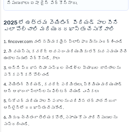
నిపుణురాలు ఐషా జైన్ పేర్కొన్నారు.
2025 లో ఉత్తమ వెయిటింగ్ పీరియడ్ పాలసీని
ఎలా పోల్చాలి మరియు దరఖాస్తు చేసుకోవాలి
fincover.com వంటి నమ్మకమైన ప్లాట్‌ఫారమ్‌ను సందర్శించండి
మీ వయస్సు, కవరేజ్ అవసరం మరియు మీకు తక్కువ సమయం వేచి
ఉండాలనుకుంటే పేర్కొనండి. కాలం
అన్ని ప్రధాన బీమా సంస్థల రెండేళ్ల వ్యాధుల జాబితాలను
పక్కపక్కనే పోల్చండి
వెయిటింగ్ పీరియడ్, కవరేజ్ పరిమితులు, ప్రీమియం మరియు యాడ్
ఆన్ ఆధారంగా ప్లాన్‌లను ఫిల్టర్ చేయండి ఎంపికలు
బ్రోచర్ మరియు పాలసీ పదాలను చదివిన తర్వాత నేరుగా
ఆన్‌లైన్‌లో దరఖాస్తు చేసుకోండి.
మీకు ఖచ్చితంగా తెలియకపోతే, సహాయం కోసం వారి నిపుణులను
సంప్రదించండి.