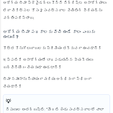
ఆరోగ్య బీమా ప్రొవైడర్లు కొన్ని నిర్దిష్ట అనారోగ్యాలు
లేదా చికిత్సల కోసం 2 సంవత్సరాల వెయిటింగ్ పీరియడ్‌ను
వర్తింపజేస్తారు.
ఆరోగ్య బీమా పథకాలకు వేచి ఉండే కాలం ఎందుకు
ఉంటుంది?
కొత్త కొనుగోలుదారులకు ప్రీమియం తక్కువగా ఉంచడానికి
ఇప్పటికే అనారోగ్యంతో బాధపడుతున్న వ్యక్తులు
దుర్వినియోగం చేయకుండా ఉండటానికి
బీమా నమూనాను న్యాయంగా మరియు ఆర్థికంగా స్థిరంగా
చేయడానికి
నిపుణుల అంతర్దృష్టి
: “మొదటి రెండు సంవత్సరాలలో చాలా