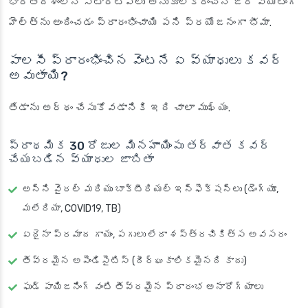
భారతదేశంలోని స్టార్టప్‌లు అనుకూలీకరించిన జీరో వెయిటింగ్
హెల్త్‌ను అందించడం ప్రారంభించాయి పని ప్రయోజనంగా భీమా.
పాలసీ ప్రారంభించిన వెంటనే ఏ వ్యాధులు కవర్
అవుతాయి?
తేడాను అర్థం చేసుకోవడానికి ఇది చాలా ముఖ్యం.
ప్రాథమిక 30 రోజుల మినహాయింపు తర్వాత కవర్
చేయబడిన వ్యాధుల జాబితా
అన్ని వైరల్ మరియు బాక్టీరియల్ ఇన్ఫెక్షన్లు (డెంగ్యూ,
మలేరియా, COVID19, TB)
ఏదైనా ప్రమాద గాయం, పగులు లేదా శస్త్రచికిత్స అవసరం
తీవ్రమైన అపెండిసైటిస్ (దీర్ఘకాలికమైనది కాదు)
ఫుడ్ పాయిజనింగ్ వంటి తీవ్రమైన ప్రారంభ అనారోగ్యాలు