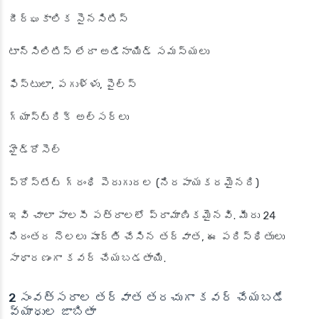
దీర్ఘకాలిక సైనసిటిస్
టాన్సిలిటిస్ లేదా అడినాయిడ్ సమస్యలు
ఫిస్టులా, పగుళ్ళు, పైల్స్
గ్యాస్ట్రిక్ అల్సర్లు
హైడ్రోసెల్
ప్రోస్టేట్ గ్రంథి పెరుగుదల (నిరపాయకరమైనది)
ఇవి చాలా పాలసీ పత్రాలలో ప్రామాణికమైనవి. మీరు 24
నిరంతర నెలలు పూర్తి చేసిన తర్వాత, ఈ పరిస్థితులు
సాధారణంగా కవర్ చేయబడతాయి.
2 సంవత్సరాల తర్వాత తరచుగా కవర్ చేయబడే
వ్యాధుల జాబితా