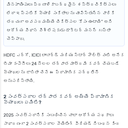
మినహాయింపులు ప్రణాళికాబద్ధమైన శస్త్రచికిత్సలు
లేదా ఇప్పటికే వ్యాధి సంకేతాలను చూపిస్తున్న వారికి
తరచుగా అవసరమయ్యే చికిత్సల కోసం ఉంటాయి” అని
ఆరోగ్య విధాన విశ్లేషకుడు డాక్టర్ మనన్ గుప్తా
చెప్పారు.
HDFC ఎర్గో, ICICI లాంబార్డ్ మరియు స్టార్ హెల్త్ వంటి అనేక
బీమా కంపెనీలు 24 నెలల తర్వాత మాత్రమే కవర్ చేయబడే
వ్యాధులను జాబితా చేసే ఈ ప్రామాణిక పద్ధతిని
అనుసరిస్తాయి.
2 సంవత్సరాల తర్వాత కవర్ అయ్యే ప్రామాణిక
వ్యాధులు ఏమిటి?
2025 సంవత్సరానికి సంబంధించిన చాలా ఆరోగ్య పథకాలు
సాధారణంగా 2 సంవత్సరాల వెయిటింగ్ పీరియడ్ నిబంధన కింద