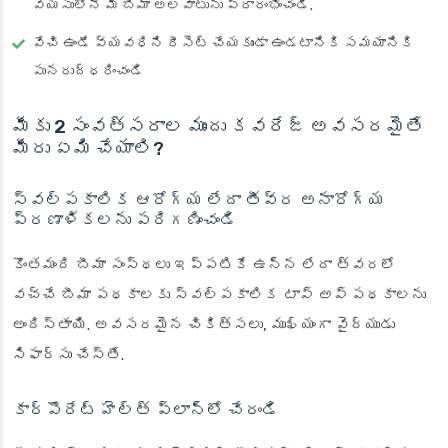
వయసులోనే మీ బీమా అలవాటును ప్రారంభించండి.
వేచి ఉండే వ్యవధిని రీసెట్ చేయకుండా ఉండటానికి సమయానికి
పునరుద్ధరించండి
మీకు 2 సంవత్సరాల ముందు కవరేజ్ అవసరమైతే
మీరు ఏమి చేయాలి?
స్వల్పకాలిక ఆరోగ్య లేదా తీవ్ర అనారోగ్య
ప్రణాళికలను పరిగణించండి
కొంతమంది బీమా సంస్థలు ఇప్పటికే ఉన్న లేదా త్వరలో
వచ్చే బీమా పథకాలకు స్వల్పకాలిక
టాప్ అప్
పథకాలను
అందిస్తాయి. అవసరమైన చికిత్సలు, ముఖ్యంగా వైద్యుడు
సిఫార్సు చేస్తే.
కార్పొరేట్ హెల్త్ ప్లాన్‌లో చేరండి