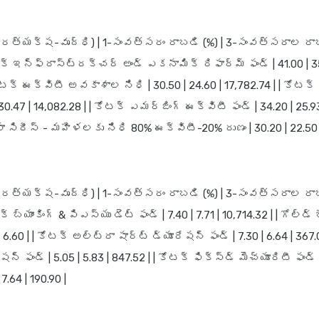
(ప్రత్యక్ష-వృద్ధి) | 1-సంవత్సరం రాబడి (%) | 3-సంవత్సరాల రా
| కోటక్ ఇన్ఫ్రాస్ట్రక్చర్ అండ్ ఎకనామిక్ రిఫార్మ్ ఫండ్ | 41.00 | 3
కోటక్ ఈక్విటీ అవకాశాల నిధి | 30.50 | 24.60 | 17,782.74 | | కోటక్
 30.47 | 14,082.28 | | కోటక్ ఎమర్జింగ్ ఈక్విటీ ఫండ్ | 34.20 | 25.93
ా సిరీస్ - మహిళలకు నిధి 80% ఈక్విటీ-20% రుణం | 30.20 | 22.50 |
(ప్రత్యక్ష-వృద్ధి) | 1-సంవత్సరం రాబడి (%) | 3-సంవత్సరాల రా
కోటక్ బ్యాంకింగ్ & పిఎస్‌యు డెట్ ఫండ్ | 7.40 | 7.71 | 10,714.32 | | గోల్డ్
1 | 6.60 | | కోటక్ అల్ట్రా షార్ట్ డ్యూరేషన్ ఫండ్ | 7.30 | 6.64 | 367.
షన్ ఫండ్ | 5.05 | 5.83 | 847.52 | | కోటక్ ఫిక్స్‌డ్ మెచ్యూరిటీ ఫండ్
 7.64 | 190.90 |