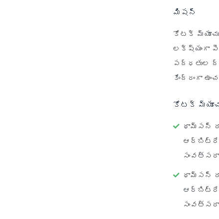
మిషన్
కోటక్ మ్యూచ
లక్ష్యంగా ప
పద్ధతుల ద్వ
కేంద్రంగా ఉంచ
కోటక్ మ్యూచ
థామ్సన్ ర
ఆర్బిట్రే
సంవత్సరా
థామ్సన్ ర
ఆర్బిట్రేజ
సంవత్సరా