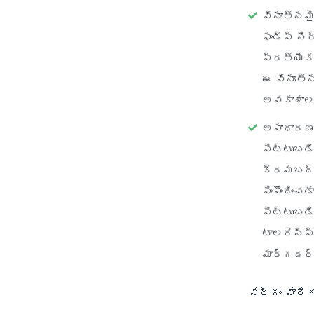
వినూత్నమ
ఫండ్స్ న
ప్రత్యేక
ఈ వినూత్
అవకాశాలను
అసాధారణ 
పెట్టుబడ
క్రమబద్ధ
పెంపొందిం
పెట్టుబడ
టాలరెన్స్
మార్గదర్
వర్గం వారీగా