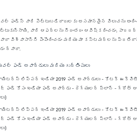
ువల్ ఫండ్స్ వారి పెట్టుబడిదారులకు అసమానమైన విలువను అంది
ెట్టుకున్నాయి, వారి ఆఫర్లను నిరంతరం ఆవిష్కరించడం, పారద
ారా విశ్వాసాన్ని పెంపొందించడం మరియు మా కస్టమర్లను ప్రతిదా
డం ద్వారా.
ువల్ ఫండ్ అవార్డులు మరియు గుర్తింపులు
ాయిటర్స్ లిప్పర్ ఇండియా 2019 ఫండ్ అవార్డులు - కోటక్ ఈక్విట
జ్ ఫండ్ కోసం ఇండియా ఫండ్ అవార్డు - రెగ్యులర్ ప్లాన్ - గ్రోత్ 
లు)
ాయిటర్స్ లిప్పర్ ఇండియా 2019 ఫండ్ అవార్డులు - కోటక్ ఈక్విట
్ ఫండ్ కోసం ఇండియా ఫండ్ అవార్డు - రెగ్యులర్ ప్లాన్ - గ్రోత్ 
లు)