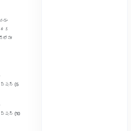
ంచడం
ర్శక
నిలోనూ
ీ
ఆప్షన్ (5
ీ
ఆప్షన్ (10