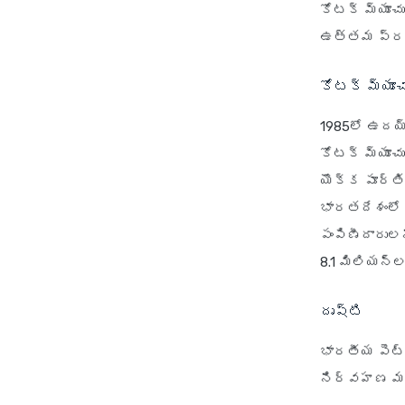
కోటక్ మ్యూచ
ఉత్తమ ప్రయాణ
కోటక్ మ్యూ
1985లో ఉదయ్ 
కోటక్ మ్యూచు
యొక్క పూర్త
భారతదేశంలో 
పంపిణీదారుల
8.1 మిలియన్
దృష్టి
భారతీయ పెట్
నిర్వహణ మరి