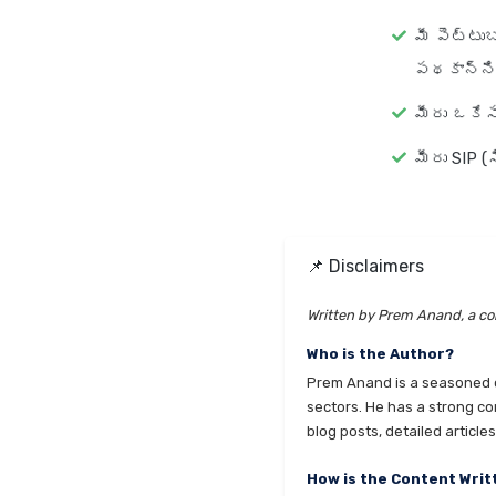
మీ పెట్టు
పథకాన్ని 
మీరు ఒకేసా
మీరు SIP (స
📌 Disclaimers
Written by Prem Anand, a con
Who is the Author?
Prem Anand is a seasoned co
sectors. He has a strong co
blog posts, detailed articl
How is the Content Writ