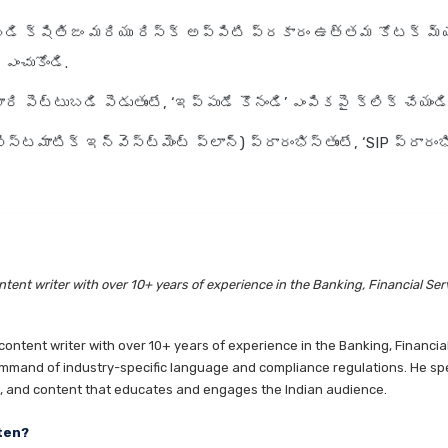
బడి క్షితిజం మరియు రిస్క్ అప్పిటి ప్రకారం ఉత్తమ కోటక్ మ్
ఎంచుకోండి.
రి పెట్టుబడి పెడుతుంటే, ‘ఇప్పుడే కొనండి’ ఎంపికపై క్లిక్ చేయండి
ిస్టమాటిక్ ఇన్వెస్ట్‌మెంట్ ప్లాన్) ప్రారంభిస్తుంటే, ‘SIP ప్రారంభిం
tent writer with over 10+ years of experience in the Banking, Financial Ser
ntent writer with over 10+ years of experience in the Banking, Financia
mmand of industry-specific language and compliance regulations. He speci
es, and content that educates and engages the Indian audience.
ten?