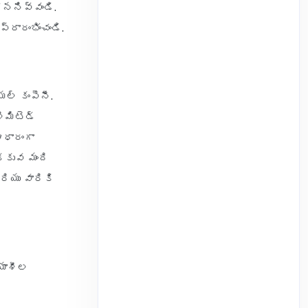
ొననివ్వండి.
్రారంభించండి.
యల్ కంపెనీ.
ిమిటెడ్
ఆధారంగా
్కువ మంది
ియు వారికి
యాశీల