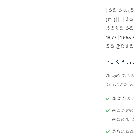
| ఫండ్ పేరు 
(₹ Cr.) | |- |
సేవింగ్స్ ఫండ్
18.77 | 1,553.
డెట్ హైబ్రిడ్ 
కోటక్ మ్యూచ
మీ ఇంటి సౌకర
సులభమైన దశ
మీ ఫిన్‌కవ
అవసరాలకు 
అప్‌లోడ్ 
పెట్టుబడు