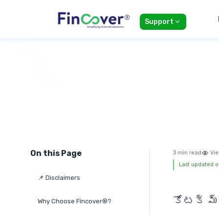
Support
On this Page
3 min read
Vie
Last updated o
📌 Disclaimers
కోటక్ మ్
Why Choose Fincover®?