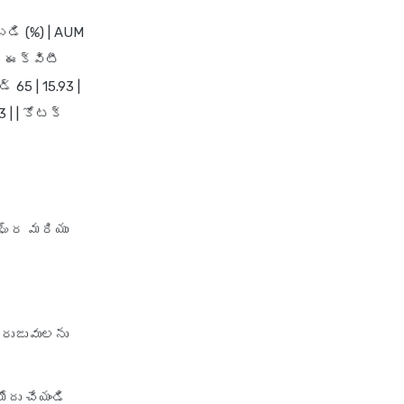
బడి (%) | AUM
టక్ ఈక్విటీ
్ 65 | 15.93 |
3 | | కోటక్
శీఘ్ర మరియు
 రుజువులను
ోదు చేయండి