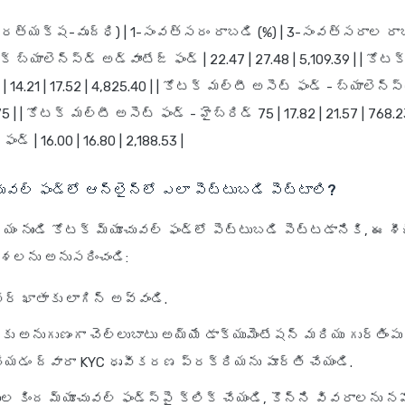
(ప్రత్యక్ష-వృద్ధి) | 1-సంవత్సరం రాబడి (%) | 3-సంవత్సరాల రా
 కోటక్ బ్యాలెన్స్‌డ్ అడ్వాంటేజ్ ఫండ్ | 22.47 | 27.48 | 5,109.39 | | కో
 | 14.21 | 17.52 | 4,825.40 | | కోటక్ మల్టీ అసెట్ ఫండ్ - బ్యాలెన్స్‌డ
75 | | కోటక్ మల్టీ అసెట్ ఫండ్ - హైబ్రిడ్ 75 | 17.82 | 21.57 | 768.2
ఫండ్ | 16.00 | 16.80 | 2,188.53 |
ువల్ ఫండ్‌లో ఆన్‌లైన్‌లో ఎలా పెట్టుబడి పెట్టాలి?
్యం నుండి కోటక్ మ్యూచువల్ ఫండ్‌లో పెట్టుబడి పెట్టడానికి, ఈ 
లను అనుసరించండి:
ర్ ఖాతాకు లాగిన్ అవ్వండి.
అనుగుణంగా చెల్లుబాటు అయ్యే డాక్యుమెంటేషన్ మరియు గుర్తింపు
చేయడం ద్వారా KYC ధృవీకరణ ప్రక్రియను పూర్తి చేయండి.
ల కింద మ్యూచువల్ ఫండ్స్‌పై క్లిక్ చేయండి, కొన్ని వివరాలను నమ