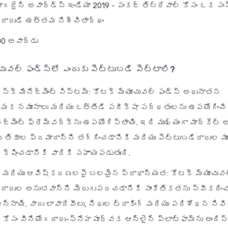
గజైన్ అవార్డ్స్ ఇండియా 2019 - పంకజ్ తిబ్రేవాల్ కోసం ఒక స
దారుడి ఉత్తమ నిశ్చితార్థం
00 అవార్డు
ువల్ ఫండ్స్‌లో ఎందుకు పెట్టుబడి పెట్టాలి?
్క్ మేనేజ్‌మెంట్ సిస్టమ్
: కోటక్ మ్యూచువల్ ఫండ్స్ అధునాతన
్మక నమూనాలు మరియు ఒత్తిడి పరీక్షా పద్ధతులను ఉపయోగించ
నేజ్‌మెంట్ ఫ్రేమ్‌వర్క్‌ను ఉపయోగిస్తాయి. ఇది ముఖ్యంగా మార్కెట
్రతికూల ప్రమాదాన్ని తగ్గించడానికి మరియు పెట్టుబడిదారుల 
రక్షించడానికి వారికి సహాయపడుతుంది.
త మరియు ఆవిష్కరణలపై బలమైన ప్రాధాన్యత
: కోటక్ మ్యూచువల
ిదారుల అనుభవాన్ని మెరుగుపరచడానికి సాంకేతికతను స్వీకరిం
ఉన్నాయి. వారు లావాదేవీలు, నిధుల ట్రాకింగ్ మరియు పరిశోధన ని
కోసం వినియోగదారు-స్నేహపూర్వక ఆన్‌లైన్ ప్లాట్‌ఫామ్‌ను అందిస్