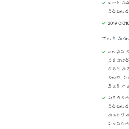
ఐఆర్ మ్యా
పెట్టుబడి
2019 CIO1
కోటక్ మ్యూచ
బలమైన రిస
పరిమాణాత
రిస్క్ మే
కాలంలో, ప
మెరుగ్గా 
సాంకేతిక
పెట్టుబడ
ముందంజలో 
ప్రాప్యత 