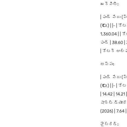
ఈక్విటీ:
| ఫండ్ పేరు 
(₹ Cr.) | |- 
1,360.04 | | 
ఫండ్ | 38.60 |
| కోటక్ ఆల్ఫ
అప్పు:
| ఫండ్ పేరు 
(₹ Cr.) | |- | 
| 14.42 | 14.2
షార్ట్ డ్యూరే
(2026) | 7.64 |
హైబ్రిడ్: