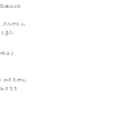
 మ్యూచువల్
వెనుకాడదు.
ాయకమైన
ణాత్మక
ి అందిస్తారు,
ు రిస్క్