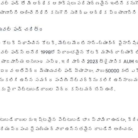
ువల్ ఫండ్ తో మీ ఆర్థిక ఆకాంక్షలు పరిపూర్ణమైన ఇంటిని కనుగ
ాన్ని అందించే నిధిని కనుగొని సుదీర్ఘ ఆర్థిక ప్రయాణాన్ని ప
చువల్ ఫండ్ చరిత్ర
కోటక్ స్థాపించిన కోటక్, మొట్టమొదటి నాన్-బ్యాంకింగ్ ఫైనాన్షి
వల్ ఫండ్స్ అనేది 1998లో ప్రారంభమైన కోటక్ మహీంద్రా బ్యాంక్ ల
ి యాజమాన్య అనుబంధ సంస్థ. ఇది మార్చి 2023 త్రైమాసిక AUM 
ఐదవ అతిపెద్ద మ్యూచువల్ ఫండ్ వ్యాపారం. వారు 50000 కంటే ఎక
ను కలిగి ఉన్న సమగ్ర పంపిణీ నెట్‌వర్క్‌ను కలిగి ఉన్నారు మర
లకు పైగా పెట్టుబడిదారుల పెద్ద కస్టమర్ బేస్ ఉంది.
టుబడిదారులకు ఇష్టమైన పెట్టుబడి భాగస్వామిగా ఉండటం, క్రి
యు ప్రపంచ నైపుణ్యం ద్వారా ఉన్నతమైన రాబడిని అందించడం.