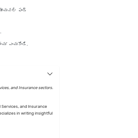
యూచువల్ ఫండ్
.
చు’ ఎంచుకోండి.
vices, and Insurance sectors.
l Services, and Insurance
alizes in writing insightful