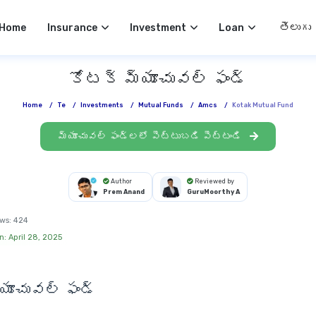
Select 
Home
Insurance
Investment
Loan
కోటక్ మ్యూచువల్ ఫండ్
Home
/
Te
/
Investments
/
Mutual Funds
/
Amcs
/
Kotak Mutual Fund
మ్యూచువల్ ఫండ్లలో పెట్టుబడి పెట్టండి
Author
Reviewed by
Prem Anand
GuruMoorthy A
ws:
424
n: April 28, 2025
యూచువల్ ఫండ్