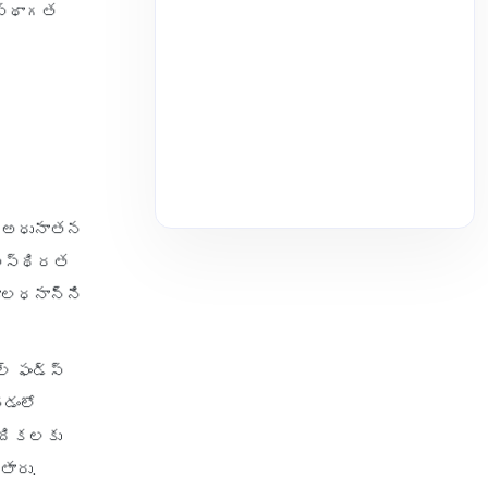
ంస్థాగత
ే అధునాతన
్ అస్థిరత
మూలధనాన్ని
్ ఫండ్స్
చడంలో
వేదికలకు
తారు.