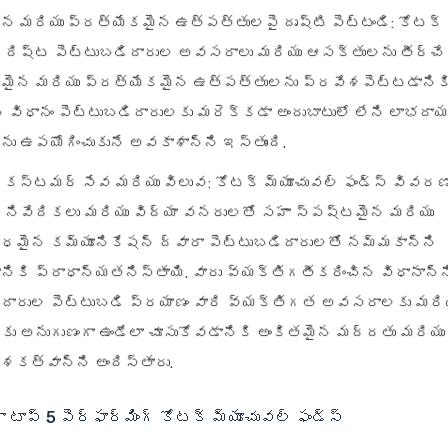
ైన మరియు ప్రత్యేకమైన ఉత్పత్తులపై దృష్టి పెట్టండి
: కోటక్
ిర్దిష్ట పెట్టుబడిదారుల అవసరాలు మరియు ఆసక్తులను తీర్చే
మైన మరియు ప్రత్యేకమైన ఉత్పత్తులను ప్రవేశపెట్టడానికి 
న విధానం పెట్టుబడిదారులకు మరెక్కడా అందుబాటులో లేని లాభద
 ఉపయోగించుకునే అవకాశాన్ని ఇస్తుంది.
కస్టమర్ సేవ మరియు విలువ
: కోటక్ మ్యూచువల్ ఫండ్స్ వివర
ి నివేదికలు మరియు విద్యా వనరులతో సహా స్పష్టమైన మరియు
మైన కమ్యూనికేషన్ ద్వారా పెట్టుబడిదారులతో నమ్మకాన్ని
చడానికి ప్రాధాన్యతనిస్తాయి. వారు వ్యక్తిగతీకరించిన విధానాన్న
ిదారుల పెట్టుబడి ప్రయాణం వారి వ్యక్తిగత అవసరాలకు మరియ
‌కు అనుగుణంగా ఉండేలా చూసుకోవడానికి అంకితమైన మద్దతు మరియు
శకత్వాన్ని అందిస్తారు.
 టాప్ 5 పెర్ఫార్మింగ్ కోటక్ మ్యూచువల్ ఫండ్స్