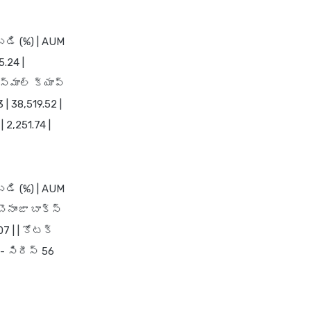
బడి (%) | AUM
5.24 |
 స్మాల్ క్యాప్
 | 38,519.52 |
 2,251.74 |
బడి (%) | AUM
 బొనాంజా బాక్స్
07 | | కోటక్
 - సిరీస్ 56