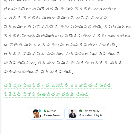
ఇస్తాయి మరియు వారు తమ క్రెడిట్ స్థితి గురించి
తెలుసుకునేలా చూసుకోవడమే కాకుండా క్రెడిట్ రుణదాతలు
ఎవరికి క్రెడిట్ మంజూరు చేయాలనే దానిపై మెరుగైన
నిర్ణయాలు తీసుకోవడానికి కూడా సహాయపడతాయి. కస్టమర్లు
క్రెడిట్‌ను బాధ్యతాయుతంగా ఉపయోగిస్తారు మరియు రుణదాతలు
ఈ కొత్త మార్గదర్శకాలను అనుసరిస్తారు కాబట్టి,
ఆర్థిక వ్యవస్థ సానుకూల మార్పును అనుభవిస్తుందని
భావిస్తున్నారు, తద్వారా నమ్మకం మరియు ఆర్థిక వృద్ధి
సాధించబడుతుందని నిర్ధారిస్తుంది.
తక్షణ వ్యక్తిగత రుణాన్ని దరఖాస్తు చేసుకోండి
క్రెడిట్ స్కోర్‌ను ఉచితంగా తనిఖీ చేయండి
Author
Reviewed by
Prem Anand
GuruMoorthy A