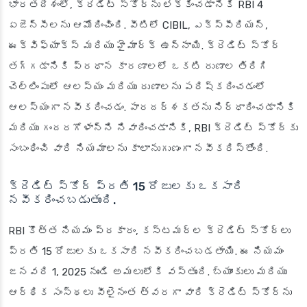
భారతదేశంలో, క్రెడిట్ స్కోర్‌ను లెక్కించడానికి RBI 4
ఏజెన్సీలను ఆమోదించింది. వీటిలో CIBIL, ఎక్స్‌పీరియన్,
ఈక్విఫ్యాక్స్ మరియు హైమార్క్ ఉన్నాయి. క్రెడిట్ స్కోర్
తగ్గడానికి ప్రధాన కారణాలలో ఒకటి రుణాల తిరిగి
చెల్లింపులో ఆలస్యం మరియు రుణాలను పరిష్కరించడంలో
ఆలస్యంగా నవీకరించడం. పారదర్శకతను నిర్ధారించడానికి
మరియు గందరగోళాన్ని నివారించడానికి, RBI క్రెడిట్ స్కోర్‌కు
సంబంధించి వారి నియమాలను కాలానుగుణంగా నవీకరిస్తోంది.
క్రెడిట్ స్కోర్ ప్రతి 15 రోజులకు ఒకసారి
నవీకరించబడుతుంది.
RBI కొత్త నియమం ప్రకారం, కస్టమర్ల క్రెడిట్ స్కోర్‌లు
ప్రతి 15 రోజులకు ఒకసారి నవీకరించబడతాయి. ఈ నియమం
జనవరి 1, 2025 నుండి అమలులోకి వస్తుంది. బ్యాంకులు మరియు
ఆర్థిక సంస్థలు వీలైనంత త్వరగా వారి క్రెడిట్ స్కోర్‌ను