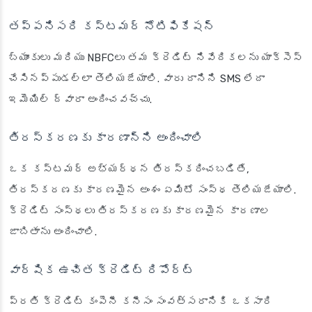
తప్పనిసరి కస్టమర్ నోటిఫికేషన్
బ్యాంకులు మరియు NBFCలు తమ క్రెడిట్ నివేదికలను యాక్సెస్
చేసినప్పుడల్లా తెలియజేయాలి. వారు దానిని SMS లేదా
ఇమెయిల్ ద్వారా అందించవచ్చు.
తిరస్కరణకు కారణాన్ని అందించాలి
ఒక కస్టమర్ అభ్యర్థన తిరస్కరించబడితే,
తిరస్కరణకు కారణమైన అంశం ఏమిటో సంస్థ తెలియజేయాలి.
క్రెడిట్ సంస్థలు తిరస్కరణకు కారణమైన కారణాల
జాబితాను అందించాలి.
వార్షిక ఉచిత క్రెడిట్ రిపోర్ట్
ప్రతి క్రెడిట్ కంపెనీ కనీసం సంవత్సరానికి ఒకసారి