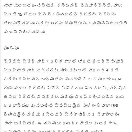
చాలా సులభతరం చేస్తుంది. కస్టమర్ విషయానికొస్తే, వారు
ప్రతి 15 రోజులకు నవీకరించబడిన క్రెడిట్ స్కోర్‌ను
తెలుసుకోవచ్చు మరియు ఏదైనా వ్యత్యాసం గమనించినట్లయితే
వారు నివేదించవచ్చు.
ముగింపు
క్రెడిట్ స్కోర్ మార్గదర్శకాలలో భారత రిజర్వ్ బ్యాంక్
ప్రస్తుత మార్పు క్రెడిట్ మార్కెట్లలో పారదర్శకత
మరియు కస్టమర్ బాధ్యతను పెంచడానికి ఒక ముందడుగు. ఈ
రెండు వారాల క్రెడిట్ స్కోర్ నవీకరణ ప్రకటన, వార్షిక
ఉచిత క్రెడిట్ నివేదికలు మరియు తిరస్కరించబడిన రుణ
దరఖాస్తులకు సంబంధించి స్పష్టమైన సందేశం ద్వారా RBI
న్యాయమైన మరియు కస్టమర్ స్నేహపూర్వక విధానాలను
కూడా అందిస్తుంది. ఈ చర్యలు రుణగ్రహీతలకు అధికారం