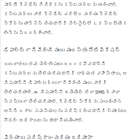
పూర్తి క్రెడిట్ నివేదికను కస్టమర్లకు అందించాలి.
కస్టమర్లు వారి క్రెడిట్ చరిత్ర మరియు క్రెడిట్
స్కోర్‌ను యాక్సెస్ చేయడానికి వెబ్‌సైట్‌లో ఒక ప్రత్యేక
లింక్‌ను ప్రదర్శించాలి.
డిఫాల్ట్‌గా నివేదించే ముందు ముందస్తు నోటిఫికేషన్
రుణదాతలు తమ చెల్లింపులు జరగకపోవడాన్ని
కస్టమర్లకు తెలియజేయడానికి బాధ్యత వహిస్తారు, ఆ
విషయాన్ని డిఫాల్టర్లుగా నివేదించే ముందు వారికి
తెలియజేయాలి. ఈ విషయాన్ని ఇమెయిల్ లేదా SMS ద్వారా
స్పష్టంగా తెలియజేయాలి. క్రెడిట్ స్కోర్‌కు సంబంధించిన
అన్ని రకాల సమస్యలను పరిష్కరించడానికి బ్యాంకులు
నోడల్ అధికారులను కూడా నియమించాలి.
ఫిర్యాదు పరిష్కారం మరియు జరిమానా