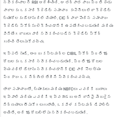
నవీకరించాలని RBI ఆదేశించింది. ఆ తర్వాత వారు ప్రతి రెండు
వారాలకు ఒకసారి క్రెడిట్ సమాచార కంపెనీలు లేదా క్రెడిట్
బ్యూరోలకు డేటాను రిలే చేయాలి. CIC ద్వారా పొందిన సమాచారం
క్రెడిట్ స్కోర్‌ను లెక్కించడానికి ఉపయోగించబడుతుంది మరియు
వినియోగదారులు వారి నవీకరించబడిన క్రెడిట్ స్కోర్
గురించి తెలుసుకోవచ్చు.
ఇప్పటి నుండి, అందరు కస్టమర్ల CIBIL స్కోర్ ప్రతి 15
రోజులకు ఒకసారి నవీకరించబడుతుంది. ప్రతి 15 రోజుల
వ్యవధిలో డేటాను నవీకరించడానికి CIC వారి సౌలభ్యం
ప్రకారం ఒక నిర్ణీత తేదీని స్వీకరించవచ్చు.
తాజా సమాచారంతో, బ్యాంకులు మరియు NBFCలు ఎవరికి రుణాలు
ఇవ్వాలి మరియు ఎవరికి ఇవ్వకూడదు అనే దానిపై మెరుగైన
నిర్ణయాలు తీసుకోగలుగుతాయి. ఒకవేళ కస్టమర్ డిఫాల్ట్
అయితే, అది 15 రోజుల్లోపు నవీకరించబడుతుంది.