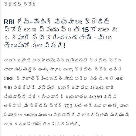
క్రెడిట్ స్కోర్
RBI గేమ్-ఛేంజింగ్ నియమాలు: క్రెడిట్
స్కోర్లు ఇప్పుడు ప్రతి 15 రోజులకు
ఒకసారి నవీకరించబడతాయి - మీరు
తెలుసుకోవలసినది!
రుణగ్రహీత అర్హతను నిర్ణయించడంలో క్రెడిట్ స్కోర్
చాలా ముఖ్యమైన అంశం. సాధారణంగా, క్రెడిట్ స్కోర్ అనేది
CIBIL ద్వారా లెక్కించబడిన మూడు అంకెల సంఖ్య. ఇది 300-
900 పరిధిలోకి వస్తుంది. రుణగ్రహీతలకు రుణం జారీ
చేయడాన్ని పరిగణించడానికి రుణదాతలకు 750 కనీస
అర్హత. మీ క్రెడిట్ స్కోర్ 700 కంటే తక్కువగా ఉంటే, చాలా
బ్యాంకులు రుణాలు మంజూరు చేయడానికి నిరాకరిస్తాయి మరియు మీ
రుణ దరఖాస్తును తిరస్కరిస్తాయి.