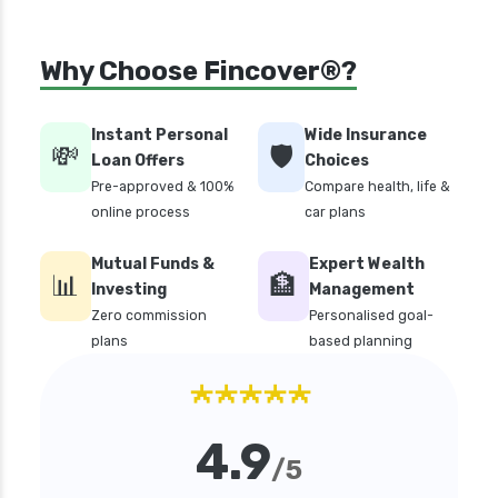
Why Choose Fincover®?
Instant Personal
Wide Insurance
💸
🛡️
Loan Offers
Choices
Pre-approved & 100%
Compare health, life &
online process
car plans
Mutual Funds &
Expert Wealth
📊
🏦
Investing
Management
Zero commission
Personalised goal-
plans
based planning
★★★★★
4.9
/5