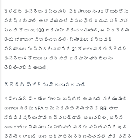
క్రెడిట్ కంపెనీలు కస్టమర్ ఫిర్యాదులను 30 రోజుల్లోపు
పరిష్కరించాలి. అలా చేయడంలో విఫలమైతే గడువు తర్వాత
ప్రతి రోజు రూ. 100 జరిమానా విధించబడుతుంది. ఈ ప్రక్రియ
రెండు భాగాలుగా విభజించబడింది: బ్యాంకులు కస్టమర్
ఫిర్యాదులను స్వీకరించడానికి 21 రోజులు మరియు క్రెడిట్
కంపెనీలు 9 రోజులు ఆ తర్వాత జరిమానా ఛార్జీలను
చెల్లించాల్సి ఉంటుంది.
క్రెడిట్ స్కోర్‌ను మెరుగుపరచండి
కస్టమర్ ప్రయోజనాలను దృష్టిలో ఉంచుకుని మరియు మొండి
రుణాలు మరియు NPA లను పరిమితం చేయడానికి RBI తాజా
నోటిఫికేషన్‌లు హామీ ఇవ్వబడ్డాయి. అందువల్ల, అన్ని
రుణదాతలు నియమాలను పాటించాలి మరియు వాస్తవానికి ఇది
వినియోగదారుడి రుణ అర్హతను నిర్ణయించడంలో వారి పనిని