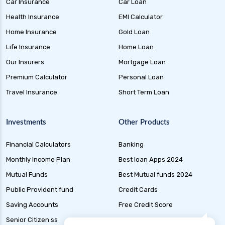
Health Insurance for Tb Patients in India
Car Insurance
Car Loan
Health Insurance
EMI Calculator
Health Insurance for High Cholesterol in India
Home Insurance
Gold Loan
Health Insurance for High Blood Pressure
Life Insurance
Home Loan
Health Insurance for Alzheimer Disease in India
Our Insurers
Mortgage Loan
Health Insurance for Asthma Patients in India
Premium Calculator
Personal Loan
Health Insurance for Cataract Surgery in India
Travel Insurance
Short Term Loan
Health Insurance for Liver Transplant in India
Health Insurance for Thyroid Patients in India
Investments
Other Products
Health Insurance for Malaria in India
Financial Calculators
Banking
Health Insurance for Multiple Sclerosis in India
Monthly Income Plan
Best loan Apps 2024
Health Insurance for Mental Health in India
Mutual Funds
Best Mutual funds 2024
Health Insurance for Liver Cirrhosis in India
Public Provident fund
Credit Cards
Health Insurance for Handicapped in India
Saving Accounts
Free Credit Score
Health Insurance for Hepatitis B in India
Senior Citizen ss
Liability Insurance