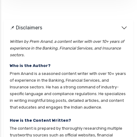
health insurance jodhpur
health insurance kolkata
📌 Disclaimers
health insurance lucknow
health insurance madurai
Written by Prem Anand, a content writer with over 10+ years of
experience in the Banking, Financial Services, and Insurance
health insurance mumbai
sectors.
health insurance mysore
Who is the Author?
health insurance nagpur
Prem Anand is a seasoned content writer with over 10+ years
health insurance noida
of experience in the Banking, Financial Services, and
Insurance sectors. He has a strong command of industry-
health insurance patna
specific language and compliance regulations. He specializes
health insurance portability
in writing insightful blog posts, detailed articles, and content
that educates and engages the Indian audience.
health insurance premium calculator
health insurance pune
How is the Content Written?
The content is prepared by thoroughly researching multiple
health insurance rajkot
trustworthy sources such as official websites, financial