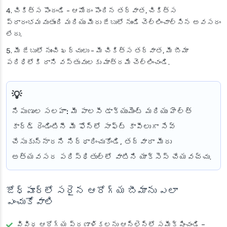
చికిత్స పొందండి
- ఆమోదం పొందిన తర్వాత, చికిత్స
ప్రారంభమవుతుంది మరియు మీరు జేబులో నుండి చెల్లించాల్సిన అవసరం
లేదు.
మీ జేబులో నుంచి ఖర్చులు
- మీ చికిత్స తర్వాత, మీ బీమా
పరిధిలోకి రాని వస్తువులకు మాత్రమే చెల్లించండి.
నిపుణుల సలహా:
మీ పాలసీ డాక్యుమెంట్ మరియు హెల్త్
కార్డ్ రెండింటినీ మీ ఫోన్‌లో సాఫ్ట్ కాపీలుగా సేవ్
చేసుకున్నారని నిర్ధారించుకోండి, తద్వారా మీరు
అత్యవసర పరిస్థితుల్లో వాటిని యాక్సెస్ చేయవచ్చు.
జోధ్‌పూర్‌లో సరైన ఆరోగ్య బీమాను ఎలా
ఎంచుకోవాలి
వివిధ ఆరోగ్య ప్రణాళికలను ఆన్‌లైన్‌లో సమీక్షించండి
–