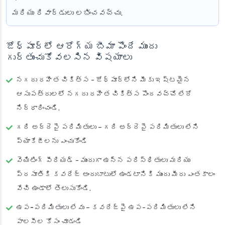
మరియు రివార్డులు లభించవచ్చు.
జోధ్‌పూర్‌లో ఆరోగ్య బీమా పొందే ముందు
గుర్తుంచుకోవలసిన విషయాలు
నగదు రహిత చికిత్స
- జోధ్‌పూర్‌లోని మీకు ఇష్టమైన
ఆసుపత్రులలో నగదు రహిత చికిత్స పొందవచ్చో లేదో
నిర్ధారించండి.
గది అద్దెపై పరిమితులు
– గది అద్దెపై పరిమితులు లేని
ప్యాకేజీలను ఎంచుకోండి
వెయిటింగ్ పీరియడ్
- ముందుగా ఉన్న పరిస్థితులు మరియు
ప్రసూతికి కవరేజ్ అందుబాటులో ఉండటానికి ముందు మీరు ఎంతకాలం
వేచి ఉండాలో తెలుసుకోండి.
ఉప-పరిమితులు లేవు
– కవరేజ్‌పై ఉప-పరిమితులు లేని
పాలసీల కోసం చూడండి