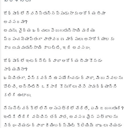
ప్రశ్నలు
జోధ్‌పూర్‌లో నివసిస్తున్నప్పుడు నాకు ఆరోగ్య బీమా
అవసరమా?
అవును. వైద్య ఖర్చులు పెరుగుతున్నాయి మరియు
ప్రపంచవ్యాప్తంగా వాతావరణ మార్పులు అనారోగ్యాలకు
కారణమవుతున్నాయి కాబట్టి, ఇది అవసరం.
జోధ్‌పూర్‌లో ఇంటర్నెట్ ద్వారా ఆరోగ్య బీమా కొనడం
సాధ్యమేనా?
ఖచ్చితంగా. ఫిన్‌కవర్‌ని ఉపయోగించడం ద్వారా, మీరు సేవలను
పోల్చి, అన్నింటినీ ఒకేసారి కొనుగోలు చేసే సామర్థ్యాన్ని
కలిగి ఉంటారు.
నేను నెట్‌వర్క్‌లో లేని ఆసుపత్రిలో చేరితే, ఏమి జరుగుతుంది?
ఇంటికి తిరిగి వచ్చిన తర్వాత, అవసరమైన పత్రాలను
సిద్ధం చేయడం ద్వారా రీయింబర్స్‌మెంట్ క్లెయిమ్ దాఖలు చేయడం