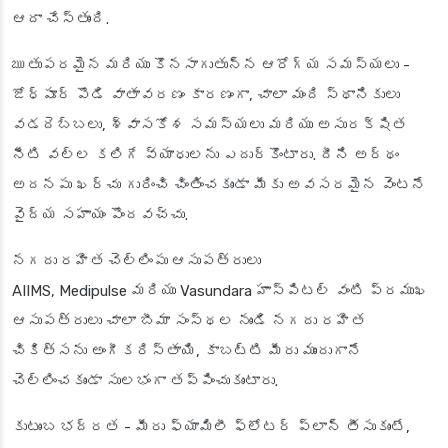
ఆదా చేస్తుంది.
ఋతుపరమైన మరియు కొనసాగుతున్న ఆరోగ్య సమస్యలు
-
జోధ్‌పూర్ పొడి వాతావరణం కారణంగా, చాలా మంది స్థానికులు
వడదెబ్బలు, శ్వాసకోశ సమస్యలు మరియు అసురక్షిత
నీటి వల్ల కలిగే వ్యాధులను ఎదుర్కొంటారు. దీని అర్థం
అదనపు ఖర్చు గురించి చింతించకుండా మీకు అవసరమైన వెంటనే
వైద్య సహాయం పొందవచ్చు.
నగదు రహిత చెల్లింపు ఆసుపత్రులు
AIIMS, Medipulse మరియు Vasundara హాస్పిటల్ వంటి ప్రముఖ
ఆసుపత్రులు చాలా బీమా సంస్థల నుండి నగదు రహిత
చికిత్సను అంగీకరిస్తాయి, కాబట్టి మీరు ముందుగానే
చెల్లించకుండా సులభంగా తప్పించుకుంటారు.
కుటుంబ భద్రత
- మీరు ఫ్యామిలీ ఫ్లోటర్ ప్లాన్ తీసుకుంటే,