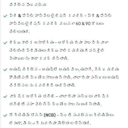
చికిత్స పొందవచ్చు
ప్రీ & పోస్ట్ హాస్పిటలైజేషన్ కవరేజ్
- ప్రీ & పోస్ట్
హాస్పిటలైజేషన్ కవరేజ్ వరుసగా 60 & 90 రోజులు
చెల్లుతుంది.
దీర్ఘకాలిక అనారోగ్యం
- ఆరోగ్య బీమా పాలసీ ద్వారా
చెల్లించే ప్రీమియంలు దీర్ఘకాలిక మరియు జీవనశైలి
వ్యాధులను కూడా కవర్ చేస్తాయి.
ఆయుష్ చికిత్స
- ఆయుష్‌లో ఆయుర్వేదం, యునాని, సిద్ధ మరియు
హోమియోపతి ప్రయోజనాలు ఉన్నాయి. చాలా బీమా సంస్థలు ఆయుష్
చికిత్సలకు కవరేజీని అందిస్తాయి.
వార్షిక ఆరోగ్య తనిఖీ
– చాలా బీమా సంస్థలు వార్షిక
తనిఖీతో సహా వెల్నెస్ ప్రయోజనాలను అందిస్తాయి.
నో క్లెయిమ్ బోనస్ (NCB)
– ప్రతి సంవత్సరం క్లెయిమ్‌లు
లేకుండా, మీకు ఎక్కువ బీమా మొత్తం లభిస్తుంది.