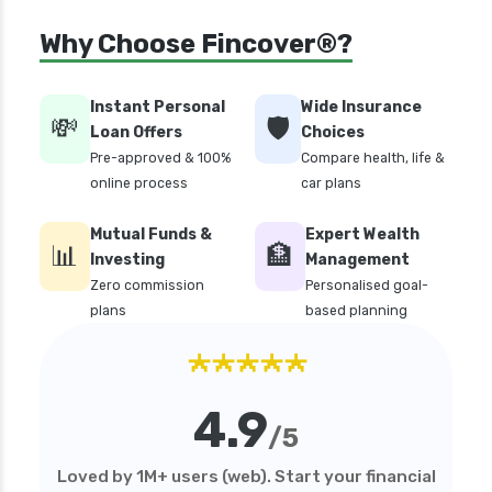
how much should health insurance cost
Why Choose Fincover®?
how to apply health insurance in india
how to cancel health insurance policy
Instant Personal
Wide Insurance
💸
🛡️
how to check star health insurance policy
Loan Offers
Choices
status
Pre-approved & 100%
Compare health, life &
online process
car plans
iifl health insurance
individual health insurance policy
Mutual Funds &
Expert Wealth
📊
🏦
Investing
Management
irdai health insurance guidelines
Zero commission
Personalised goal-
is dental treatment covered in health
plans
based planning
insurance
★★★★★
life insurance vs health insurance
list of health insurance companies
4.9
/5
maternity health insurance
mediclaim health insurance
Loved by 1M+ users (web). Start your financial