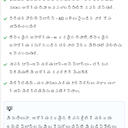
కుటుంబ ఆరోగ్య బీమా అవసరాలన్నింటినీ కవర్ చేస్తుంది.
సీనియర్ హెల్త్ ప్లాన్స్
- 60 ఏళ్లు పైబడిన వారి కోసం
రూపొందించబడింది
తీవ్రమైన అనారోగ్యం
- ఈ రకమైన బీమాతో, తీవ్రమైన
అనారోగ్యం కనుగొనబడిన తర్వాత పెద్ద మొత్తంలో చెల్లింపు
ఇవ్వబడుతుంది.
సూపర్ టాప్-అప్ మరియు టాప్-అప్ ప్లాన్‌లు
– తక్కువ
ప్రీమియంతో మీ ఆరోగ్య కవరేజీని పెంచుకోండి
మెడిక్లెయిమ్
- యజమానులు మరియు కార్పొరేట్లు సాధారణంగా
గ్రూప్ మెడిక్లెయిమ్‌ను ఉపయోగిస్తారు.
మీకు తెలుసా
: ఆరోగ్యకరమైన జీవనశైలికి మద్దతు
ఇచ్చే ప్లాన్‌లను మీరు కొనుగోలు చేస్తే మీకు డిస్కౌంట్లు