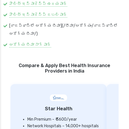
హెల్త్ ఇన్సూరెన్స్ ఉదయపూర్
హెల్త్ ఇన్సూరెన్స్ జబల్పూర్
[రాజస్థాన్‌లో ఆరోగ్య బీమా](/భీమా/ఆరోగ్యం/రాజస్థాన్‌లో
ఆరోగ్య బీమా/)
ఆరోగ్య బీమా నాగ్‌పూర్
Compare & Apply Best Health Insurance
Providers in India
Star Health
Min Premium – ₹ 3600/year
Network Hospitals – 14,000+ hospitals