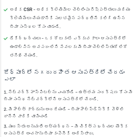
అధిక CSR
- అధిక క్లెయిమ్‌ల చెల్లింపు నిష్పత్తులు మరియు
క్లెయిమ్‌లు చేయడానికి సులభమైన పద్ధతిని కలిగి ఉన్న
బీమా సంస్థల కోసం చూడండి.
డేకేర్ ఖర్చులు
- ఒక రోజు కంటే ఎక్కువ కాలం ఆసుపత్రిలో
ఉండాల్సిన అవసరం లేని సేవలకు మీ బీమా చెల్లిస్తుందో లేదో
తనిఖీ చేయండి.
జోధ్‌పూర్‌లో నగదు రహిత ఆసుపత్రిలో చేరడం
ఎలా
నెట్‌వర్క్ హాస్పిటల్‌ను ఎంచుకోండి
– ఉత్తమ సంరక్షణ కోసం మీ
బీమా సంస్థ నెట్‌వర్క్‌లోని ఆసుపత్రిలో చేరండి.
మీ హెల్త్ కార్డును అందజేయండి
– బీమా హెల్ప్‌డెస్క్‌కి వెళ్లి
దానిని వారికి చూపించండి
ముందస్తు అనుమతి అభ్యర్థన
– మీ చికిత్స ఖర్చుల యొక్క
ఆసుపత్రి అంచనాను బీమా కంపెనీకి అందిస్తారు.