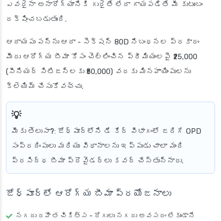
ఎవరైనా అనారోగ్యానికి గురైతే లేదా గాయపడితే మీ కుటుంబం
రక్షించబడుతుంది.
ఆదాయపు పన్ను ఆదా
- సెక్షన్ 80D నిబంధనల ప్రకారం
మీరు ఆరోగ్య బీమా కోసం చెల్లించిన ప్రీమియంలపై ₹25,000
(సీనియర్ సిటిజన్లకు ₹50,000) వరకు మినహాయింపులను
క్లెయిమ్ చేసుకోవచ్చు.
మీకు తెలుసా?
: జోధ్‌పూర్‌లోని డే కేర్ విభాగంలో జరిగే OPD
సంప్రదింపులు మరియు విధానాలను ఇప్పుడు చాలా మంది
ప్రసిద్ధ బీమా ప్రొవైడర్లు కవర్ చేస్తున్నారు.
జోధ్‌పూర్‌లో ఆరోగ్య బీమా ప్రయోజనాలు
నగదు రహిత చికిత్స
- రోగులు నగదు అవసరం లేకుండానే