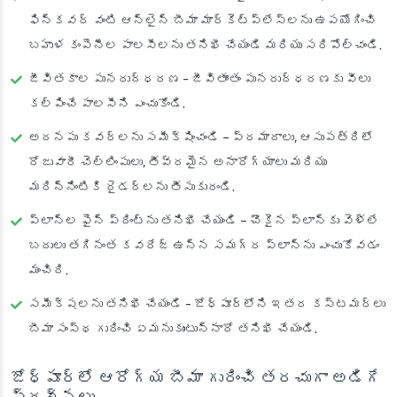
ఫిన్‌కవర్ వంటి ఆన్‌లైన్ బీమా మార్కెట్‌ప్లేస్‌లను ఉపయోగించి
బహుళ కంపెనీల పాలసీలను తనిఖీ చేయండి మరియు సరిపోల్చండి.
జీవితకాల పునరుద్ధరణ
- జీవితాంతం పునరుద్ధరణకు వీలు
కల్పించే పాలసీని ఎంచుకోండి.
అదనపు కవర్లను సమీక్షించండి
– ప్రమాదాలు, ఆసుపత్రిలో
రోజువారీ చెల్లింపులు, తీవ్రమైన అనారోగ్యాలు మరియు
మరిన్నింటికి రైడర్లను తీసుకురండి.
ప్లాన్‌ల ఫైన్ ప్రింట్‌ను తనిఖీ చేయండి
– చౌకైన ప్లాన్‌కు వెళ్లే
బదులు తగినంత కవరేజ్ ఉన్న సమగ్ర ప్లాన్‌ను ఎంచుకోవడం
మంచిది.
సమీక్షలను తనిఖీ చేయండి
- జోధ్‌పూర్‌లోని ఇతర కస్టమర్‌లు
బీమా సంస్థ గురించి ఏమనుకుంటున్నారో తనిఖీ చేయండి.
జోధ్‌పూర్‌లో ఆరోగ్య బీమా గురించి తరచుగా అడిగే