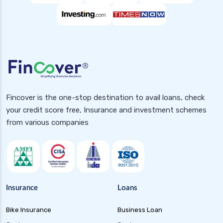
Popular Searches
Health Insurance for Small Buisness
Health Insurance for Handicapped
Health Insurance for Pcos
Health Insurance for Diabetic Patients in India
2025
Fincover is the one-stop destination to avail loans, check
Health Insurance for Pcod
your credit score free, Insurance and investment schemes
Health Insurance for Rheumatoid Arthritis in
from various companies
India
Health Insurance for Dengue in India
Health Insurance for Parents
Health Insurance for Paralysis Patients in
Insurance
Loans
India
Health Insurance for Hiv Patients in India
Bike Insurance
Business Loan