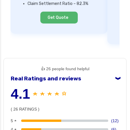
Mi
Claim Settlement Ratio – 82.3%
Ne
Cl
Get Quote
👍 26 people found helpful
Real Ratings and reviews
❯
4.1
★ ★ ★ ★ ☆
( 26 RATINGS )
5 ★
(12)
4 ★
(6)