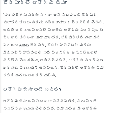
జోధ్‌పూర్‌లో ఆరోగ్య బీమా
‘భారతదేశపు సూర్య నగరం’ అని పిలువబడే జోధ్‌పూర్,
పురాతన కోటలు మరియు సంప్రదాయాలకు ప్రసిద్ధి చెందింది,
అయితే ఇది రాజస్థాన్‌లో ప్రాంతీయ ఆరోగ్య సంరక్షణకు
ప్రధాన కేంద్రంగా కూడా మారుతోంది. జోధ్‌పూర్‌లోని చాలా మంది
ప్రజలు AIIMS జోధ్‌పూర్, గోయల్ హాస్పిటల్ మరియు
మెడిపల్స్ హాస్పిటల్ వంటి ప్రసిద్ధ ఆసుపత్రులలో
చికిత్స పొందవచ్చు. అయినప్పటికీ, ఆరోగ్య సంరక్షణ
ఖర్చులు పెరుగుతూనే ఉన్నందున, జోధ్‌పూర్‌లో ఆరోగ్య బీమా
కలిగి ఉండటం అందరికీ ముఖ్యం.
ఆరోగ్య బీమా అంటే ఏమిటి?
ఆరోగ్య బీమా ఒప్పందం ఇలా పనిచేస్తుంది: మీరు ప్రతి
సంవత్సరం రుసుము చెల్లిస్తే, బీమా సంస్థ మీ ఆరోగ్య