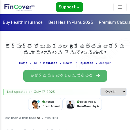
Support
Buy Health Insurance
Best Health Plans 2025
Premium Calcul
జోధ్‌పూర్‌లో రోజుకు కేవలం ₹8కే ఉత్తమ ఆరోగ్య
బీమా ప్లాన్‌లను కొనుగోలు చేయండి*
Home
/
Te
/
Insurance
/
Health
/
Rajasthan
/
Jodhpur
ఆరోగ్య ప్రణాళికలను పోల్చండి
Select languag
Last updated on: July 17, 2025
Author
Reviewed by
Prem Anand
GuruMoorthy A
Less than a min read
Views:
424