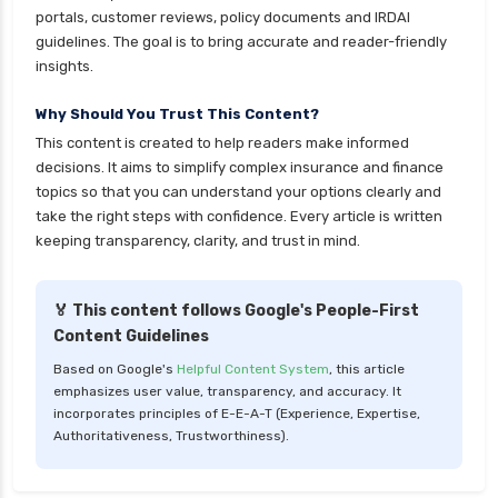
health insurance renewal process
portals, customer reviews, policy documents and IRDAI
guidelines. The goal is to bring accurate and reader-friendly
health insurance stocks india
insights.
health insurance surat
Why Should You Trust This Content?
health insurance tax benefits 80d
This content is created to help readers make informed
health insurance thane
decisions. It aims to simplify complex insurance and finance
health insurance tirunelveli
topics so that you can understand your options clearly and
take the right steps with confidence. Every article is written
health insurance top up plan comparison
keeping transparency, clarity, and trust in mind.
health insurance trichy
health insurance udaipur
🏅 This content follows Google's People-First
Content Guidelines
health insurance vadodara
Based on Google's
Helpful Content System
, this article
health insurance varanasi
emphasizes user value, transparency, and accuracy. It
health insurance vs medical insurance
incorporates principles of E-E-A-T (Experience, Expertise,
Authoritativeness, Trustworthiness).
how health insurance works in india
how many types of health insurance