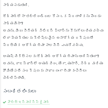
సాధ్యపడుతుంది.
జోధ్‌పూర్‌లో నా తల్లిదండ్రుల కోసం ఒక ప్రణాళికను పొందడం
సాధ్యమేనా?
అవును. మీరు సీనియర్ సిటిజన్ ప్లాన్‌ను కొనుగోలు చేయవచ్చు
లేదా వ్యక్తులకు క్లిష్టమైన అనారోగ్య రక్షణతో
ప్రత్యేక ఆరోగ్య బీమా పాలసీని ఎంచుకోవచ్చు.
ఆయుష్ చికిత్సలకు జోధ్‌పూర్ ఆరోగ్య బీమాను అందిస్తుందా?
అవును, రాజస్థాన్‌లో ఆయుర్వేదం, యోగా, యునాని, సిద్ధ మరియు
హోమియోపతి సంరక్షణకు సాధారణంగా బీమా కంపెనీలు
చెల్లిస్తాయి.
సంబంధిత లింకులు
హెల్త్ ఇన్సూరెన్స్ జైపూర్