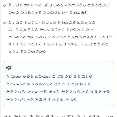
ప్రయోజనాలను పునరుద్ధరించండి
- బీమా మొత్తం అయిపోతే, అది
పాలసీ సంవత్సరంలో స్వయంచాలకంగా పెరుగుతుంది.
ప్రసూతి కవరేజ్
- నవజాత శిశువు మరియు ప్రసూతి
సంరక్షణ కొన్ని కుటుంబ ఫ్లోటర్ ప్లాన్‌ల ద్వారా
అందించబడతాయి. అయితే, అవి ఎల్లప్పుడూ ప్రాథమిక కవరేజ్
యొక్క ప్రామాణిక లక్షణం కాదు. కొనుగోలుదారులు దీనిని యాడ్-
ఆన్‌గా కొనుగోలు చేయాలి.
నిపుణుల అంతర్దృష్టులు
: మీ పాలసీలో జోధ్‌పూర్‌లో
విస్తృతంగా ఉపయోగించబడుతున్న కమలా నగర్
హాస్పిటల్, మధురదాస్ మాథుర్ హాస్పిటల్ మరియు శ్రీరామ్
హాస్పిటల్ ఉన్నాయో లేదో తనిఖీ చేయండి.