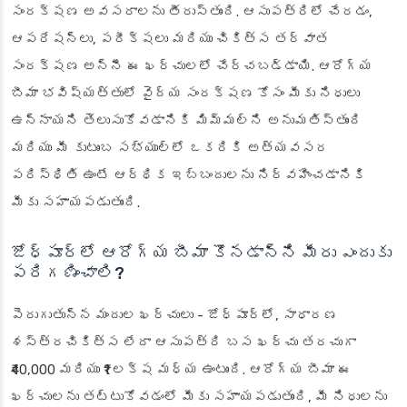
సంరక్షణ అవసరాలను తీరుస్తుంది. ఆసుపత్రిలో చేరడం,
ఆపరేషన్లు, పరీక్షలు మరియు చికిత్స తర్వాత
సంరక్షణ అన్నీ ఈ ఖర్చులలో చేర్చబడ్డాయి. ఆరోగ్య
బీమా భవిష్యత్తులో వైద్య సంరక్షణ కోసం మీకు నిధులు
ఉన్నాయని తెలుసుకోవడానికి మిమ్మల్ని అనుమతిస్తుంది
మరియు మీ కుటుంబ సభ్యుల్లో ఒకరికి అత్యవసర
పరిస్థితి ఉంటే ఆర్థిక ఇబ్బందులను నిర్వహించడానికి
మీకు సహాయపడుతుంది.
జోధ్‌పూర్‌లో ఆరోగ్య బీమా కొనడాన్ని మీరు ఎందుకు
పరిగణించాలి?
పెరుగుతున్న మందుల ఖర్చులు
- జోధ్‌పూర్‌లో, సాధారణ
శస్త్రచికిత్స లేదా ఆసుపత్రి బస ఖర్చు తరచుగా
₹40,000 మరియు ₹1 లక్ష మధ్య ఉంటుంది. ఆరోగ్య బీమా ఈ
ఖర్చులను తట్టుకోవడంలో మీకు సహాయపడుతుంది, మీ నిధులను