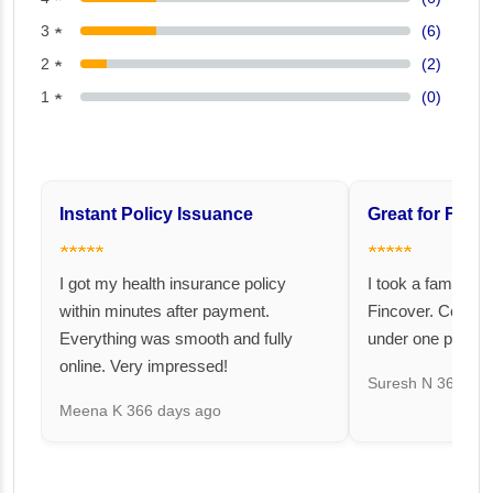
3 ★
(6)
2 ★
(2)
1 ★
(0)
Instant Policy Issuance
Great for Famil
★★★★★
★★★★★
I got my health insurance policy
I took a family fl
within minutes after payment.
Fincover. Covere
Everything was smooth and fully
under one premiu
online. Very impressed!
Suresh N
367 day
Meena K
366 days ago