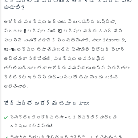
జోధ్‌పూర్‌లో మీ ప్రత్యేక ఆరోగ్య కవరేజ్ ఎలా
ఉండాలి?
ఆరోగ్య సంరక్షణ ఖర్చులు పెరుగుతున్న దృష్ట్యా,
ప్రజలు ₹5 లక్షల నుండి ₹10 లక్షల మధ్య కవర్ చేసే
పాలసీని ఎంచుకోవడానికి ప్రయత్నించాలి. చాలా కుటుంబాలకు,
₹10–₹15 లక్షల బీమా చేయబడిన ఫ్యామిలీ ఫ్లోటర్ ప్లాన్
ఉత్తమంగా సరిపోతుంది. సంరక్షణ అవసరమైన
తల్లిదండ్రులు లేదా ఆరోగ్య సమస్యలు ఉన్న వ్యక్తులు
క్రిటికల్ ఇల్నెస్ యాడ్-ఆన్‌లతో బీమా పొందడం గురించి
ఆలోచించాలి.
జోధ్‌పూర్‌లో ఆరోగ్య బీమా రకాలు
వ్యక్తిగత ఆరోగ్య బీమా
– ఒక వ్యక్తికి మాత్రమే
రక్షణ కల్పిస్తుంది
ఫ్యామిలీ ఫ్లోటర్ హెల్త్ ఇన్సూరెన్స్
– ఒకే చెల్లింపు మీ