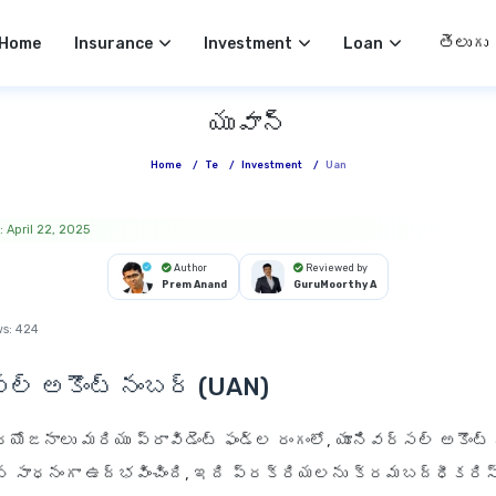
Select 
Home
Insurance
Investment
Loan
యువాన్
Home
/
Te
/
Investment
/
Uan
 April 22, 2025
Author
Reviewed by
Prem Anand
GuruMoorthy A
ws:
424
ల్ అకౌంట్ నంబర్ (UAN)
యోజనాలు మరియు ప్రావిడెంట్ ఫండ్ల రంగంలో, యూనివర్సల్ అకౌంట్
సాధనంగా ఉద్భవించింది, ఇది ప్రక్రియలను క్రమబద్ధీకరిస్త