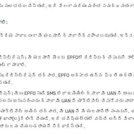
 సులభతరం చేస్తుంది, ఇది వేగంగా మరియు మరింత సమర్థవంతంగా చ
ాలి:
రక్రియ సాధారణంగా మీ యజమాని ద్వారా నిర్వహించబడుతుంది. ఇక
ిస్ట్రేషన్:
మీ యజమాని మొదట EPFOలో రిజిస్టర్ చేసుకుని కాంట్
ంట్‌గా మారాలి.
ు:
రిజిస్ట్రేషన్ తర్వాత, EPFO అర్హత ఉన్న ప్రతి ఉద్యోగ
తుంది.
వేషన్:
మీరు EPFO నుండి SMS లేదా ఇమెయిల్ ద్వారా మీ UAN ని అందుకు
లను అనుసరించడం ద్వారా మీ UAN ని యాక్టివేట్ చేసుకోవడం చాలా 
యాక్టివేట్ అయిన తర్వాత, మీ UAN ని మీ యజమానితో పంచుకుని, దా
 ఖాతా(ల)కి లింక్ చేయండి. ఇది భవిష్యత్తులో వచ్చే అన్ని విరా
తాకు జమ చేయబడతాయని నిర్ధారిస్తుంది.