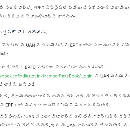
ని సందర్భాల్లో, EPFO వెబ్‌సైట్‌లో నమోదు చేసుకోవడం ద్వారా మీరు
్రక్రియను ప్రారంభించాల్సి రావచ్చు.
‌లైన్‌లో నిర్వహించడం:
పోర్టల్ మీ UAN ని ఉపయోగించి మీ EPF ఖాతాను సజావుగా నిర్వహిం
ంది:
:
అధికారిక EPFO సభ్యుల పోర్టల్‌ను సందర్శించండి:
ssbook.epfindia.gov.in/MemberPassBook/Login
. మీ UAN మరియు ర
తో లాగిన్ అవ్వండి.
ర్డ్:
విజయవంతంగా లాగిన్ అయిన తర్వాత, మీ వ్యక్తిగతీకరిం
్ మీ EPF ఖాతా వివరాల అవలోకనాన్ని ప్రదర్శిస్తుంది.
 వీక్షించండి:
“UAN సేవలు” విభాగాన్ని గుర్తించి, “పాస్‌బుక్‌ని వీక్ష
్‌బుక్"పై క్లిక్ చేయండి. ఇది మీ UAN పాస్‌బుక్‌ని తెరుస్తుంది, మ