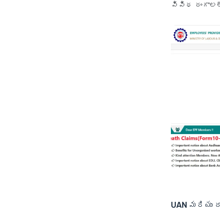
వివిధ రంగాలల
UAN మరియు ద