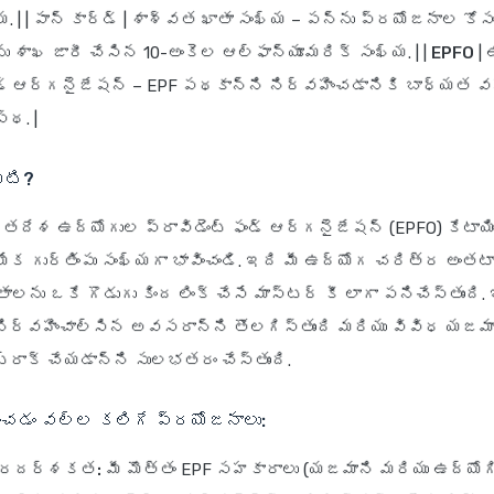
. | |
పాన్ కార్డ్
|
శాశ్వత ఖాతా సంఖ్య
– పన్ను ప్రయోజనాల కోస
 శాఖ జారీ చేసిన 10-అంకెల ఆల్ఫాన్యూమరిక్ సంఖ్య. | |
EPFO
|
ఫండ్ ఆర్గనైజేషన్
– EPF పథకాన్ని నిర్వహించడానికి బాధ్యత వహ
్థ. |
ిటి?
రతదేశ ఉద్యోగుల ప్రావిడెంట్ ఫండ్ ఆర్గనైజేషన్ (EPFO) కేటాయి
ేక గుర్తింపు సంఖ్యగా భావించండి. ఇది మీ ఉద్యోగ చరిత్ర అంతట
ాలను ఒకే గొడుగు కింద లింక్ చేసే మాస్టర్ కీ లాగా పనిచేస్తుంది
ు నిర్వహించాల్సిన అవసరాన్ని తొలగిస్తుంది మరియు వివిధ యజమ
రాక్ చేయడాన్ని సులభతరం చేస్తుంది.
ంచడం వల్ల కలిగే ప్రయోజనాలు:
పారదర్శకత:
మీ మొత్తం EPF సహకారాలు (యజమాని మరియు ఉద్యోగ