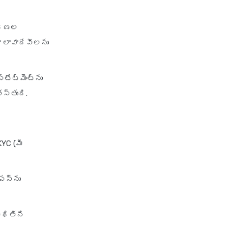
ంహరణల
ా లావాదేవీలను
ేట్‌మెంట్‌ను
స్తుంది.
KYC (మీ
స్‌ను
్థితిని