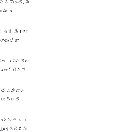
ని పొందండి. మీ
ణయాలు
ి. ఇది మీ EPF
ాలు లేదా
్‌లకు వీడ్కోలు
 ఆన్‌లైన్‌లో
తో సమాచారం
ీరు ప్రతి
 అర్హత గల
UAN క్లెయిమ్