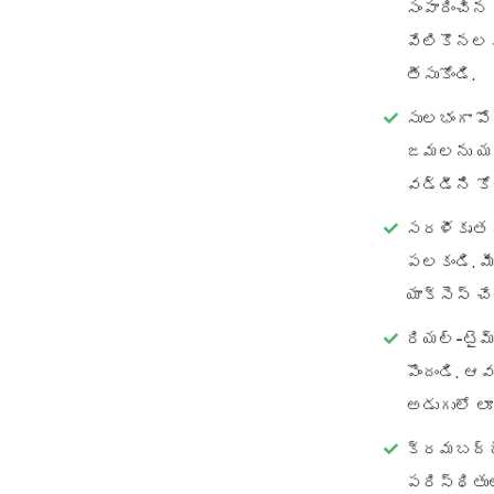
సంపాదించిన
వేలికొనలక
తీసుకోండి.
సులభంగా పో
జమలను యజమ
వడ్డీని కోల
సరళీకృత 
పలకండి. మీ
యాక్సెస్ చ
రియల్-టైమ్ 
పొందండి. ఆ
అడుగులో లూప
క్రమబద్ధీ
పరిస్థితు