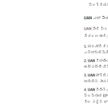
ప్రక్రియను
UAN ఎలా పొంద
UAN పొందే ప్
వివరణ ఉంది:
యజమాని రిజ
ఎస్టాబ్లిష్‌మె
UAN కేటాయింప
ఉత్పత్తి చేస్
UAN యాక్టి
అందించిన సూచన
UAN సీడింగ్:
ప్రస్తుత EPF
కింద సరైన ఖా