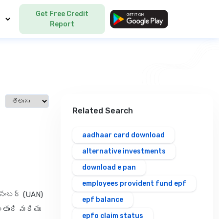
Get Free Credit
Language
Report
Select language
Related Search
aadhaar card download
alternative investments
download e pan
employees provident fund epf
 నంబర్ (UAN)
epf balance
ుంది మరియు
epfo claim status