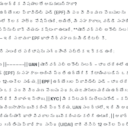
యు ఆర్థిక విషయాలతో ఆడుకుంటున్నారా?
ఉద్యోగుల ప్రావిడెంట్ ఫండ్ (EPF) మీ పదవీ విరమణ పొదుపులను
కీలక పాత్ర పోషిస్తుంది. అయితే, మీ సహకారాలు, వడ్డీ సంపాద
న్స్‌ను ట్రాక్ చేయడం కష్టంగా ఉంటుంది. **యూనివర్సల్ అకౌంట్ నంబ
 — ఇది సజావుగా EPF ఖాతా నిర్వహణకు మీ డిజిటల్ కీ.
ని సంబంధిత పరిభాషను సంగ్రహించే పట్టిక ఇక్కడ ఉంది:
ణ
| |—————–| |
UAN
|
యూనివర్సల్ అకౌంట్ నంబర్
– భారతదేశంలో 
ఫండ్ (EPF) కు సహకారం అందించే ప్రతి ఉద్యోగికి కేటాయించబడిన ఒ
12-అంకెల సంఖ్య. | |
EPF
|
ఉద్యోగుల ప్రావిడెంట్ ఫండ్
– భారతదేశం
సం ఒక పదవీ విరమణ పొదుపు పథకం. యజమానులు మరియు ఉద్యోగ
ిధికి విరాళం ఇస్తారు. | |
KYC
|
మీ కస్టమర్‌ను తెలుసుకోండి
– కస
యు చిరునామాను ధృవీకరించే ప్రక్రియ. UAN సందర్భంలో, ఇది మీ ఆధా
రియు బ్యాంక్ ఖాతా వివరాలను ధృవీకరించడం కలిగి ఉంటుంది. | |
ఆధార్
 గుర్తింపు ప్రాధికార సంస్థ (UIDAI) జారీ చేసిన 12 అంకెల ప్ర