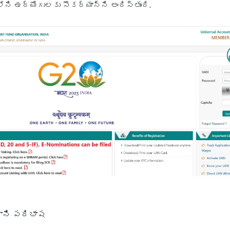
ోని ఉద్యోగులకు సౌకర్యాన్ని అందిస్తుంది.
ాని పరిభాష