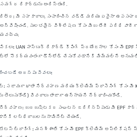
సమగ్ర రికార్డును అందిస్తుంది.
రిత్ర:
మీ సహకారాలు, సంపాదించిన వడ్డీ మరియు ఏవైనా ఉపస
న్వేషించండి. సులభమైన విశ్లేషణ కోసం మీరు తేదీ పరిధి వారీగ
ేయవచ్చు.
ంపికలు:
UAN పాస్‌బుక్ రికార్డ్ కీపింగ్ ప్రయోజనాల కోసం మీ EPF స్ట
ట్‌లో సౌకర్యవంతంగా డౌన్‌లోడ్ చేసుకోవడానికి మిమ్మల్ని అనుమతి
ందించబడే అదనపు సేవలు:
ట్:
సజావుగా ఖాతా నిర్వహణ మరియు క్లెయిమ్ ప్రాసెసింగ్ కోసం మీ 
 తెలుసుకోండి) వివరాలు తాజాగా ఉన్నాయని నిర్ధారించుకోండి.
 నిర్వహణ:
దురదృష్టకర సంఘటన జరిగినప్పుడు మీ EPF కార్ప
ానికి లబ్ధిదారులను నామినేట్ చేయండి.
టేటస్ ట్రాకింగ్:
మనశ్శాంతి కోసం మీ EPF క్లెయిమ్ అప్లికేషన్ స