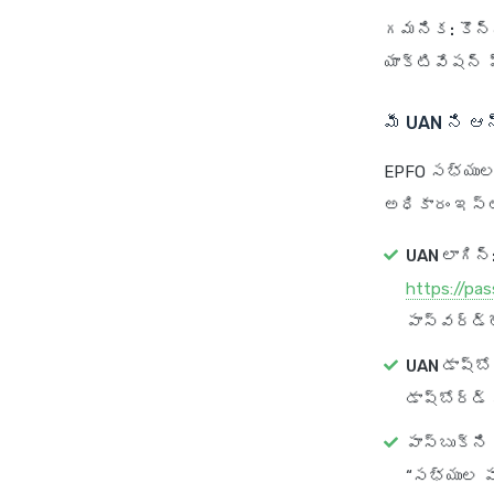
గమనిక:
కొన్
యాక్టివేషన్ ప
మీ UAN ని ఆన్
EPFO సభ్యుల 
అధికారం ఇస్తు
UAN లాగిన్
https://pa
పాస్‌వర్డ్‌
UAN డాష్‌బో
డాష్‌బోర్డ
పాస్‌బుక్‌ని
“సభ్యుల పాస