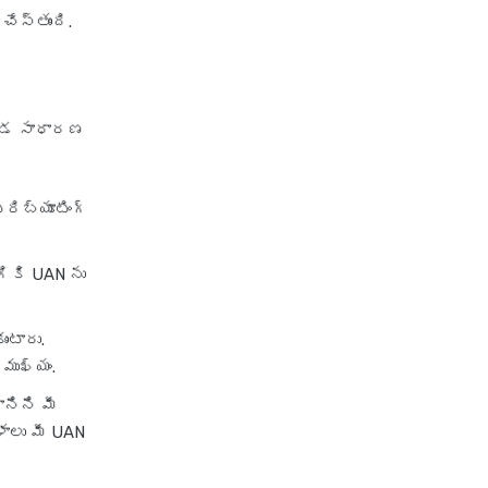
ేస్తుంది.
్కడ సాధారణ
రిబ్యూటింగ్
ికి UAN ను
ంటారు.
ముఖ్యం.
నిని మీ
ళాలు మీ UAN