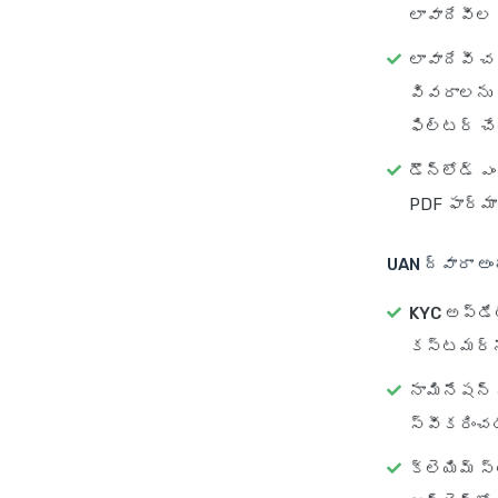
లావాదేవీల 
లావాదేవీ చ
వివరాలను అ
ఫిల్టర్ చ
డౌన్‌లోడ్ ఎ
PDF ఫార్మా
UAN ద్వారా అ
KYC అప్‌డే
కస్టమర్‌ను
నామినేషన్
స్వీకరించడ
క్లెయిమ్ స్