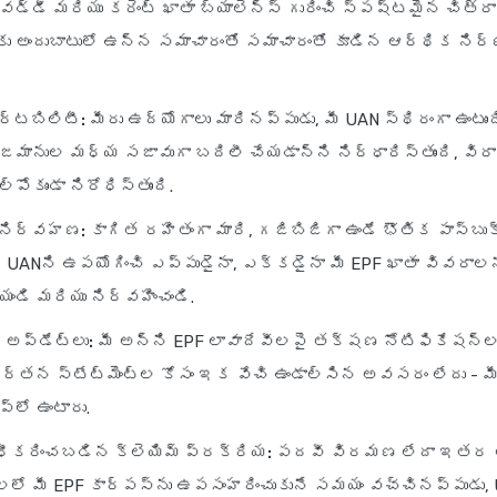
 వడ్డీ మరియు కరెంట్ ఖాతా బ్యాలెన్స్ గురించి స్పష్టమైన చిత్రాన్
ు అందుబాటులో ఉన్న సమాచారంతో సమాచారంతో కూడిన ఆర్థిక నిర్
ర్టబిలిటీ:
మీరు ఉద్యోగాలు మారినప్పుడు, మీ UAN స్థిరంగా ఉంటుంద
ానుల మధ్య సజావుగా బదిలీ చేయడాన్ని నిర్ధారిస్తుంది, విరాళ
్పోకుండా నిరోధిస్తుంది.
నిర్వహణ:
కాగిత రహితంగా మారి, గజిబిజిగా ఉండే భౌతిక పాస్‌బుక
 UANని ఉపయోగించి ఎప్పుడైనా, ఎక్కడైనా మీ EPF ఖాతా వివరాలను
ేయండి మరియు నిర్వహించండి.
అప్‌డేట్‌లు:
మీ అన్ని EPF లావాదేవీలపై తక్షణ నోటిఫికేషన్‌ల
వర్తన స్టేట్‌మెంట్‌ల కోసం ఇక వేచి ఉండాల్సిన అవసరం లేదు - మ
్‌లో ఉంటారు.
కరించబడిన క్లెయిమ్ ప్రక్రియ:
పదవీ విరమణ లేదా ఇతర
లలో మీ EPF కార్పస్‌ను ఉపసంహరించుకునే సమయం వచ్చినప్పుడు, 