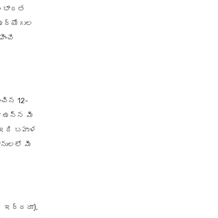
ం భారత
ఉద్యోగుల
ించే
ంచిన 12-
ా ఉన్న మీ
. ఇది బహుళ
ానులలో మీ
ి ఇద్దరూ),