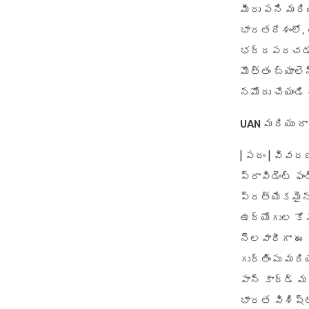
మీరు పని మరి
భారతదేశంలో, 
భద్రపరచడంలో 
మొత్తం బ్యాలె
నమోదు చేయండి
UAN
మరియు దా
|
పదం
|
వివర
ప్రావిడెంట్ 
ప్రత్యేకమైన 
ఉద్యోగుల కో
నెలవారీగా ఈ న
గుర్తింపు మరి
పాన్ కార్డ్ మ
భారత విశిష్ట