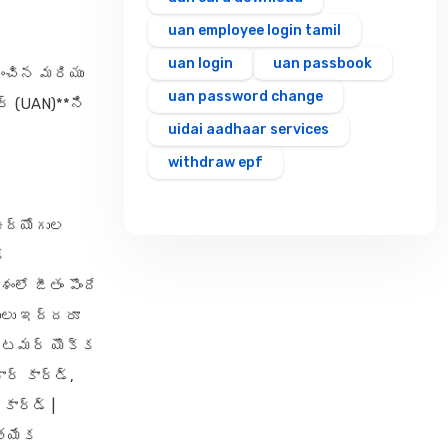
uan employee login tamil
uan login
uan passbook
ించిన మరియు
uan password change
ర్ (UAN)**ని
uidai aadhaar services
withdraw epf
ఉద్యోగుల
క
లో జీతం పొందే
ులు ఇద్దరూ
్టమర్ యొక్క
ర్ కార్డ్,
 కార్డ్
|
త్యేక