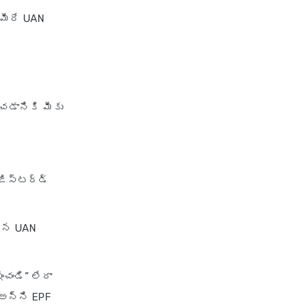
 మీరే UAN
చడానికి మీకు
ిజిస్టర్డ్
చిన UAN
ించండి” లేదా
ీ అన్ని EPF