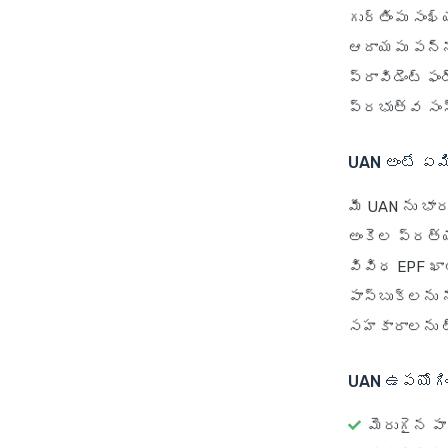
గుర్తింపు సంఖ్య
ఆదాయపు పన్ను
ప్రావిడెంట్ 
ప్రభుత్వ సంస
UAN అంటే ఏమ
మీ UAN ను భా
అంకెల ప్రత్య
వివిధ EPF ఖాత
పాస్‌బుక్‌లన
సహకారాలను ట్
UAN ఉపయోగి
మెరుగైన 