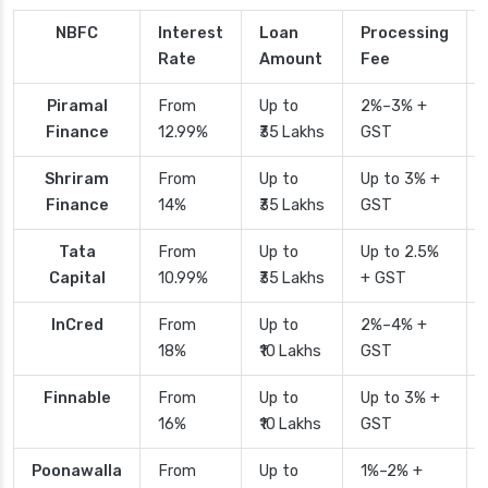
NBFC
Interest
Loan
Processing
Rate
Amount
Fee
Piramal
From
Up to
2%–3% +
Finance
12.99%
₹35 Lakhs
GST
Shriram
From
Up to
Up to 3% +
Finance
14%
₹35 Lakhs
GST
Tata
From
Up to
Up to 2.5%
Capital
10.99%
₹35 Lakhs
+ GST
InCred
From
Up to
2%–4% +
18%
₹10 Lakhs
GST
Finnable
From
Up to
Up to 3% +
16%
₹10 Lakhs
GST
Poonawalla
From
Up to
1%–2% +