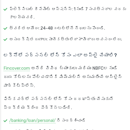
ఫ్లెక్సిబుల్ రీపేమెంట్ ఆప్షన్స్
: 1 నుండి 7 సంవత్సరాల వరకు
కాలవ్యవధి.
త్వరిత ఆమోదం
: 24-48 గంటల్లోనే నిధులను పొందండి.
అసురక్షిత రుణాలు
: పూచీకత్తు లేదా హామీదారు అవసరం లేదు.
లక్నోలో పర్సనల్ లోన్ కోసం ఎలా అప్లై చేయాలి?
Fincover.com
అనేది వివిధ బ్యాంకులు మరియు NBFCల నుండి
రుణ కోట్‌లను పోల్చడానికి మిమ్మల్ని అనుమతించే ఆన్‌లైన్
మార్కెట్‌ప్లేస్.
ఫిన్‌కవర్‌లో పర్సనల్ లోన్ కోసం దరఖాస్తు చేసుకునే
ప్రక్రియ క్రింద పేర్కొనబడింది.
/banking/loan/personal/
ని సందర్శించండి