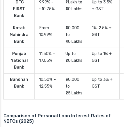
IDFC
9.99% –
₹1 Lakh to
Up to 3.5%
2
FIRST
~10.75%
₹50 Lakhs
+ GST
Bank
Kotak
From
₹50,000
1%–2.5% +
2
Mahindra
10.99%
to
GST
Bank
₹40 Lakhs
Punjab
11.50% –
Up to
Up to 1% +
2
National
17.05%
₹20 Lakhs
GST
Bank
Bandhan
10.50% –
₹50,000
Up to 3% +
4
Bank
12.55%
to
GST
₹25 Lakhs
Comparison of Personal Loan Interest Rates of
NBFCs (2025)