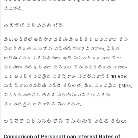
చేసుకోండి.
లక్నోలో పర్సనల్ లోన్
మీరు లక్నోలో ఉన్నారా మరియు మీ ఆర్థిక అవసరాల కోసం
వ్యక్తిగత రుణం కోసం చూస్తున్నారా? వివాహాలు, వైద్య
అత్యవసర పరిస్థితులు, ఇంటి పునరుద్ధరణలు లేదా
ప్రయాణం వంటి ఖర్చులకు నిధుల కోసం వ్యక్తిగత రుణాలు
ఒక ఆదర్శవంతమైన పరిష్కారం.
సంవత్సరానికి 10.50%
నుండి ప్రారంభమయ్యే వడ్డీ రేట్లతో, మీరు సరసమైన EMIలు,
సౌకర్యవంతమైన తిరిగి చెల్లింపు ఎంపికలు మరియు
వేగవంతమైన ఆమోదాన్ని పొందవచ్చు.
లక్నోలో పర్సనల్ లోన్ కోసం బ్యాంక్ వడ్డీ రేట్లు
Comparison of Personal Loan Interest Rates of