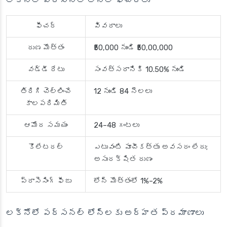
లక్నోలో పర్సనల్ లోన్ల ఫీచర్లు
ఫీచర్
వివరాలు
రుణ మొత్తం
₹50,000 నుండి ₹50,00,000
వడ్డీ రేటు
సంవత్సరానికి 10.50% నుండి
తిరిగి చెల్లించే
12 నుండి 84 నెలలు
కాలపరిమితి
ఆమోద సమయం
24–48 గంటలు
కొలేటరల్
ఎటువంటి పూచీకత్తు అవసరం లేదు;
అసురక్షిత రుణం
ప్రాసెసింగ్ ఫీజు
లోన్ మొత్తంలో 1%–2%
లక్నోలో పర్సనల్ లోన్లకు అర్హత ప్రమాణాలు