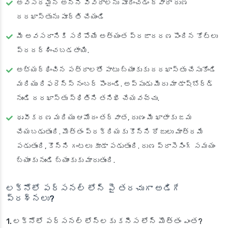
అవసరమైన అన్ని వివరాలను పూరించడం ద్వారా రుణ
దరఖాస్తును పూర్తి చేయండి
మీ అవసరానికి సరిపోయే అత్యంత ప్రజాదరణ పొందిన కోట్‌లు
ప్రదర్శించబడతాయి.
అభ్యర్థించిన పత్రాలతో పాటు బ్యాంకుకు దరఖాస్తు చేసుకోండి
మరియు రిఫరెన్స్ నంబర్ పొందండి. అప్పుడు మీరు మా డాష్‌బోర్డ్
నుండి దరఖాస్తు స్థితిని తనిఖీ చేయవచ్చు.
ధృవీకరణ మరియు ఆమోదం తర్వాత, రుణం మీ ఖాతాకు జమ
చేయబడుతుంది. మొత్తం ప్రక్రియకు కొన్ని రోజులు మాత్రమే
పడుతుంది, కొన్ని గంటలు కూడా పడుతుంది. రుణ ప్రాసెసింగ్ సమయం
బ్యాంకు నుండి బ్యాంకుకు మారుతుంది.
లక్నోలో పర్సనల్ లోన్ పై తరచుగా అడిగే
ప్రశ్నలు?
1. లక్నోలో పర్సనల్ లోన్‌లకు కనీస లోన్ మొత్తం ఎంత?