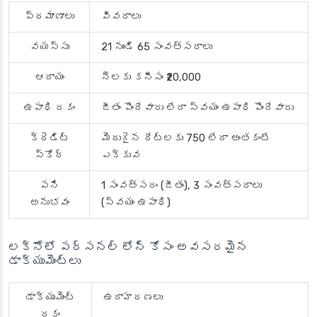
ప్రమాణాలు
వివరాలు
వయస్సు
21 నుండి 65 సంవత్సరాలు
ఆదాయం
నెలకు కనీసం ₹20,000
ఉపాధి రకం
జీతం పొందేవారు లేదా స్వయం ఉపాధి పొందేవారు
క్రెడిట్
మెరుగైన రేట్లకు 750 లేదా అంతకంటే
స్కోర్
ఎక్కువ
పని
1 సంవత్సరం (జీతం), 3 సంవత్సరాలు
అనుభవం
(స్వయం ఉపాధి)
లక్నోలో పర్సనల్ లోన్ కోసం అవసరమైన
డాక్యుమెంట్లు
డాక్యుమెంట్
ఉదాహరణలు
రకం