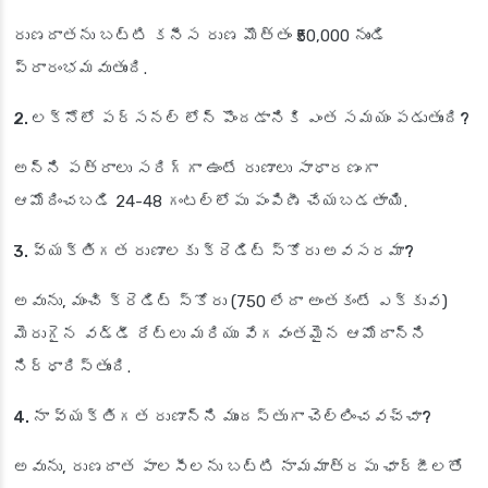
రుణదాతను బట్టి కనీస రుణ మొత్తం ₹50,000 నుండి
ప్రారంభమవుతుంది.
2. లక్నోలో పర్సనల్ లోన్ పొందడానికి ఎంత సమయం పడుతుంది?
అన్ని పత్రాలు సరిగ్గా ఉంటే రుణాలు సాధారణంగా
ఆమోదించబడి 24-48 గంటల్లోపు పంపిణీ చేయబడతాయి.
3. వ్యక్తిగత రుణాలకు క్రెడిట్ స్కోరు అవసరమా?
అవును, మంచి క్రెడిట్ స్కోరు (750 లేదా అంతకంటే ఎక్కువ)
మెరుగైన వడ్డీ రేట్లు మరియు వేగవంతమైన ఆమోదాన్ని
నిర్ధారిస్తుంది.
4. నా వ్యక్తిగత రుణాన్ని ముందస్తుగా చెల్లించవచ్చా?
అవును, రుణదాత పాలసీలను బట్టి నామమాత్రపు ఛార్జీలతో