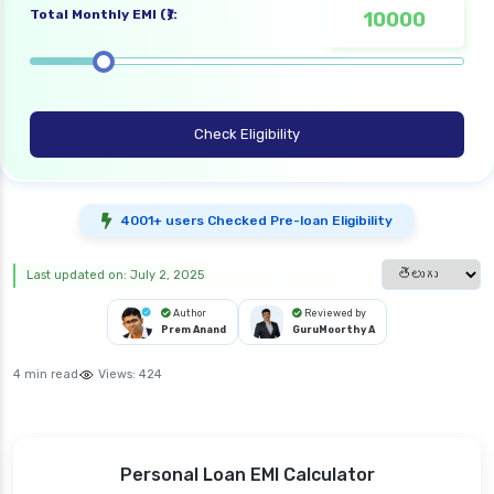
Total Monthly EMI (₹):
Check Eligibility
4001+ users Checked Pre-loan Eligibility
Select languag
Last updated on: July 2, 2025
Author
Reviewed by
Prem Anand
GuruMoorthy A
4 min read
Views:
424
Personal Loan EMI Calculator