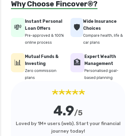
Why Choose Fincover®?
personal loan in chennai
personal loan in cochin
Instant Personal
Wide Insurance
💸
🛡️
personal loan in coimbatore
Loan Offers
Choices
Pre-approved & 100%
Compare health, life &
personal loan in delhi
online process
car plans
personal loan in hyderabad
Mutual Funds &
Expert Wealth
personal loan in karnataka
📊
🏦
Investing
Management
personal loan in kerala
Zero commission
Personalised goal-
plans
based planning
personal loan in madurai
★★★★★
personal loan in maharashtra
personal loan in mumbai
4.9
personal loan in tamilnadu
/5
personal loan in telangana
Loved by 1M+ users (web). Start your financial
personal loan in tirunelveli
journey today!