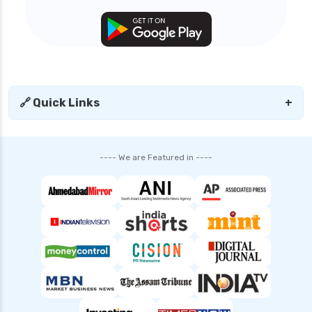
personal loan in trichy
personal loan in uttar pradesh
personal loan interest rates
personal loan with low salary
personal loans for medical emergency
🔗 Quick Links
+
sbi personal loan interest rates
shriram finance personal loan interest rate
---- We are Featured in ----
smfg india personal loan interest rate
tata capital personal loan interest rate
top 10 Personal loan apps
top10 rbi approved loan apps
what is a personal loan