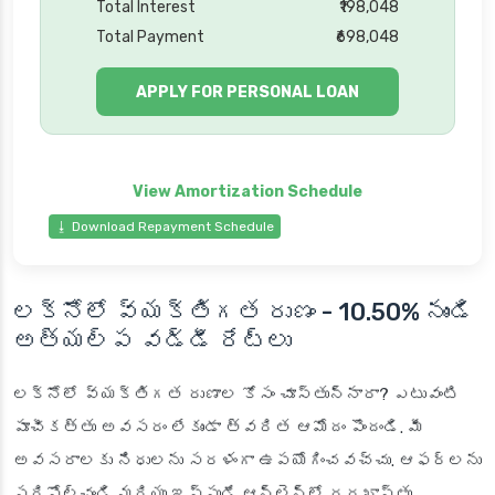
Total Interest
₹198,048
Total Payment
₹698,048
APPLY FOR PERSONAL LOAN
⭳ Download Repayment Schedule
లక్నోలో వ్యక్తిగత రుణం
- 10.50% నుండి
అత్యల్ప వడ్డీ రేట్లు
లక్నో
లో వ్యక్తిగత రుణాల కోసం చూస్తున్నారా? ఎటువంటి
పూచీకత్తు అవసరం లేకుండా త్వరిత ఆమోదం పొందండి. మీ
అవసరాలకు నిధులను సరళంగా ఉపయోగించవచ్చు. ఆఫర్లను
సరిపోల్చండి మరియు ఇప్పుడే ఆన్‌లైన్‌లో దరఖాస్తు