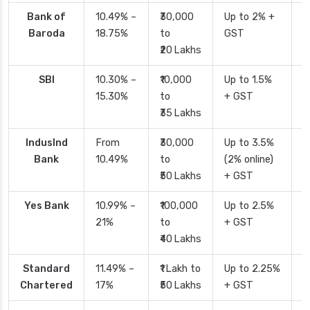
Bank of
10.49% –
₹30,000
Up to 2% +
4
Baroda
18.75%
to
GST
₹20 Lakhs
SBI
10.30% –
₹10,000
Up to 1.5%
2
15.30%
to
+ GST
d
₹35 Lakhs
IndusInd
From
₹30,000
Up to 3.5%
2
Bank
10.49%
to
(2% online)
₹50 Lakhs
+ GST
Yes Bank
10.99% –
₹100,000
Up to 2.5%
2
21%
to
+ GST
₹40 Lakhs
Standard
11.49% –
₹1 Lakh to
Up to 2.25%
4
Chartered
17%
₹50 Lakhs
+ GST