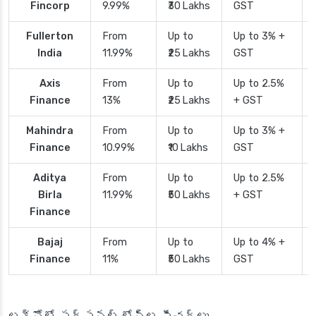
Fincorp
9.99%
₹30 Lakhs
GST
Fullerton
From
Up to
Up to 3% +
India
11.99%
₹25 Lakhs
GST
Axis
From
Up to
Up to 2.5%
Finance
13%
₹25 Lakhs
+ GST
Mahindra
From
Up to
Up to 3% +
Finance
10.99%
₹10 Lakhs
GST
Aditya
From
Up to
Up to 2.5%
Birla
11.99%
₹50 Lakhs
+ GST
Finance
Bajaj
From
Up to
Up to 4% +
Finance
11%
₹50 Lakhs
GST