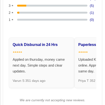
3 ★
(5)
2 ★
(1)
1 ★
(0)
Quick Disbursal in 24 Hrs
Paperless and 
★★★★★
★★★★★
Applied on thursday, money came
Uploaded KYC an
next day. Simple steps and clear
online. Approval 
updates.
same day.
Varun S
351 days ago
Priya T
352 days 
We are currently not accepting new reviews.