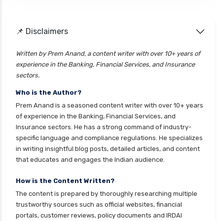
Personal loan interest rate
personal loan application process
📌 Disclaimers
personal loan eligibility axis
personal loan eligibility cholamandalam
Written by Prem Anand, a content writer with over 10+ years of
experience in the Banking, Financial Services, and Insurance
finance
sectors.
personal loan eligibility hdfc
Who is the Author?
personal loan eligibility icici
Prem Anand is a seasoned content writer with over 10+ years
personal loan eligibility idfc
of experience in the Banking, Financial Services, and
Insurance sectors. He has a strong command of industry-
personal loan eligibility incred
specific language and compliance regulations. He specializes
personal loan eligibility indusind bank
in writing insightful blog posts, detailed articles, and content
that educates and engages the Indian audience.
personal loan eligibility kotak
personal loan eligibility shriram
How is the Content Written?
The content is prepared by thoroughly researching multiple
personal loan eligibility tata capital
trustworthy sources such as official websites, financial
personal loan eligibility yes bank
portals, customer reviews, policy documents and IRDAI