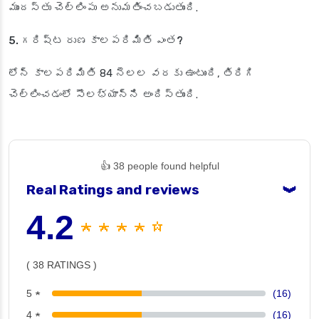
ముందస్తు చెల్లింపు అనుమతించబడుతుంది.
5. గరిష్ట రుణ కాలపరిమితి ఎంత?
లోన్ కాలపరిమితి 84 నెలల వరకు ఉంటుంది, తిరిగి
చెల్లించడంలో సౌలభ్యాన్ని అందిస్తుంది.
👍 38 people found helpful
Real Ratings and reviews
❯
4.2
★ ★ ★ ★ ☆
( 38 RATINGS )
5 ★
(16)
4 ★
(16)