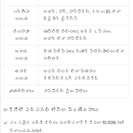
గుర్తింపు
ఆధార్, పాన్, పాస్‌పోర్ట్, ఓటరు ID, లేదా
రుజువు
డ్రైవింగ్ లైసెన్స్
చిరునామా
యుటిలిటీ బిల్లులు, అద్దె ఒప్పందం,
రుజువు
ఆధార్ లేదా పాస్‌పోర్ట్
ఆదాయ
జీతం స్లిప్పులు, బ్యాంక్ స్టేట్‌మెంట్‌లు లేదా
రుజువు
ఐటీఆర్
ఉపాధి
ఆఫర్ లెటర్ లేదా వ్యాపార
రుజువు
రిజిస్ట్రేషన్ సర్టిఫికేట్
ఛాయాచిత్రాలు
పాస్‌పోర్ట్ సైజు ఫోటోలు
లక్నోలో పర్సనల్ లోన్ల ప్రయోజనాలు
సరసమైన వడ్డీ రేట్లు
: సంవత్సరానికి కేవలం 10.50% నుండి
ప్రారంభమవుతుంది.