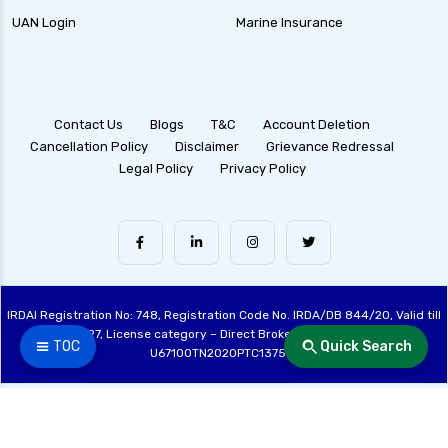
UAN Login
Marine Insurance
Contact Us
Blogs
T&C
Account Deletion
Cancellation Policy
Disclaimer
Grievance Redressal
Legal Policy
Privacy Policy
IRDAI Registration No: 748, Registration Code No. IRDA/DB 844/20, Valid till
28/06/2027, License category – Direct Broker (Life & General), CIN:
☰ TOC
Quick Search
U67100TN2020PTC137515
Made with ❤️ by the Fincover Team | © Copyright 2026 Fincover. All Rights
Reserved.