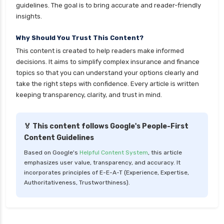
guidelines. The goal is to bring accurate and reader-friendly
personal loan for ca
insights.
personal loan for defence personnel
Why Should You Trust This Content?
personal loan for doctors
This content is created to help readers make informed
personal loan for home renovation
decisions. It aims to simplify complex insurance and finance
personal loan for it professionals
topics so that you can understand your options clearly and
take the right steps with confidence. Every article is written
personal loan for marriage
keeping transparency, clarity, and trust in mind.
personal loan for nri
personal loan for pensioners
🏅 This content follows Google's People-First
Content Guidelines
personal loan for salaried individuals
Based on Google's
Helpful Content System
, this article
personal loan for self employed
emphasizes user value, transparency, and accuracy. It
personal loan for women
incorporates principles of E-E-A-T (Experience, Expertise,
Authoritativeness, Trustworthiness).
personal loan in 10 minutes
personal loan in andhra pradesh
personal loan in bangalore