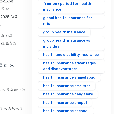
డుతుంది,
free look period for health
 లేదా
insurance
2025 నుండి
global health insurance for
nris
.
group health insurance
ీమా ఏమి
group health insurance vs
రుగుతున్న
individual
health and disability insurance
health insurance advantages
యోజనం.
and disadvantages
health insurance ahmedabad
health insurance amritsar
ైన లక్షణాలను
health insurance bangalore
health insurance bhopal
ియు సిబ్బంది
health insurance chennai