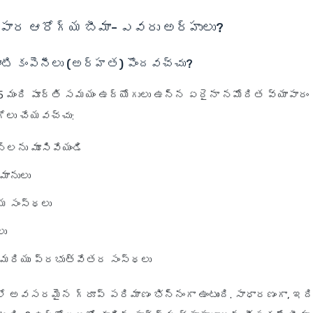
ాపార ఆరోగ్య బీమా- ఎవరు అర్హులు?
ంటి కంపెనీలు (అర్హత) పొందవచ్చు?
 5 మంది పూర్తి సమయం ఉద్యోగులు ఉన్న ఏదైనా నమోదిత వ్యాపారం ద
గోలు చేయవచ్చు:
్లను మూసివేయండి
ానులు
య సంస్థలు
లు
 మరియు ప్రభుత్వేతర సంస్థలు
ో అవసరమైన గ్రూప్ పరిమాణం భిన్నంగా ఉంటుంది. సాధారణంగా, ఇది 