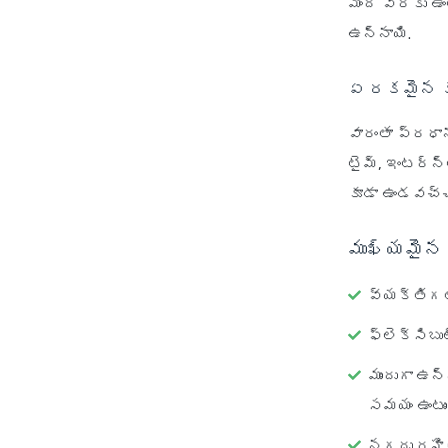
మంది వరకు ఉంట
ఉన్నాయి.
ఏ రకమైన క
వారంతా ప్రధా
టైమ్, ఇంటర్న
కూడా ఉండవచ్చ
ముఖ్యమైన ల
వ్యక్తిగత
ఫ్లెక్సిబు
ముందుగా ఉ
సమయం ఉంటుం
నగదు రహి