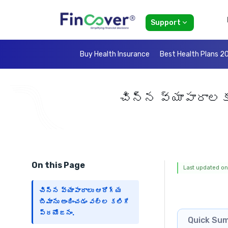
Support
Buy Health Insurance
Best Health Plans 2
చిన్న వ్యాపారాలక
On this Page
Last updated on:
చిన్న వ్యాపారాలు ఆరోగ్య
బీమాను అందించడం వల్ల కలిగే
ప్రయోజనం.
Quick Su