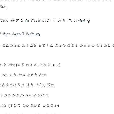
ంది.
ాపార ఆరోగ్య బీమా ఏమి కవర్ చేస్తుంది?
ేజీలను అందిస్తారు?
న వ్యాపారాలకు సమూహ ఆరోగ్య విధానం యొక్క సాధారణ ఫార్మాట్ క్
ర్చులు (గది అద్దె, నర్స్, ICU)
ద్యుల ఖర్చులు, పరీక్షలు
అనుమతించని డే కేర్ పద్ధతులు
్వాత మరియు ముందు చికిత్స
వర్ (కొన్ని పాలసీలలో ఐచ్ఛికం)