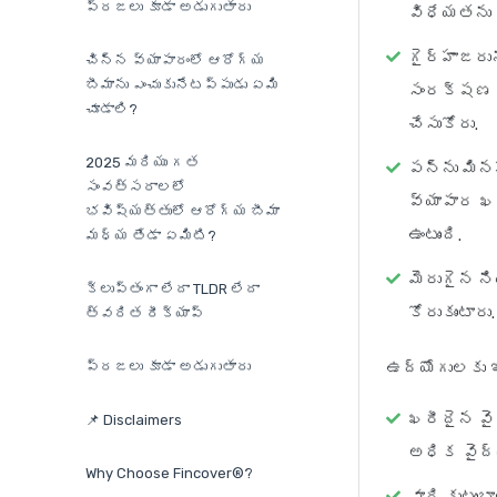
ప్రజలు కూడా అడుగుతారు
విధేయతను అ
గైర్హాజరున
చిన్న వ్యాపారంలో ఆరోగ్య
బీమాను ఎంచుకునేటప్పుడు ఏమి
సంరక్షణ ప
చూడాలి?
చేసుకోరు.
2025 మరియు గత
పన్ను మినహ
సంవత్సరాలలో
వ్యాపార ఖ
భవిష్యత్తులో ఆరోగ్య బీమా
ఉంటుంది.
మధ్య తేడా ఏమిటి?
మెరుగైన న
క్లుప్తంగా లేదా TLDR లేదా
కోరుకుంటారు.
త్వరిత రీక్యాప్
ప్రజలు కూడా అడుగుతారు
ఉద్యోగులకు 
ఖరీదైన వై
📌 Disclaimers
అధిక వైద్య
Why Choose Fincover®?