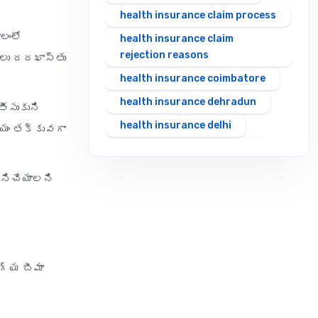
health insurance claim process
లంలో
health insurance claim
rejection reasons
ులు దరఖాస్తు
health insurance coimbatore
health insurance dehradun
తీసుకుని
health insurance delhi
ాయం తక్కువగా
health insurance gurgaon
health insurance guwahati
పనిచేయాలని
health insurance hubli
health insurance hyderabad
health insurance in rajasthan
health insurance indore
గ్య బీమా
health insurance jabalpur
health insurance jaipur