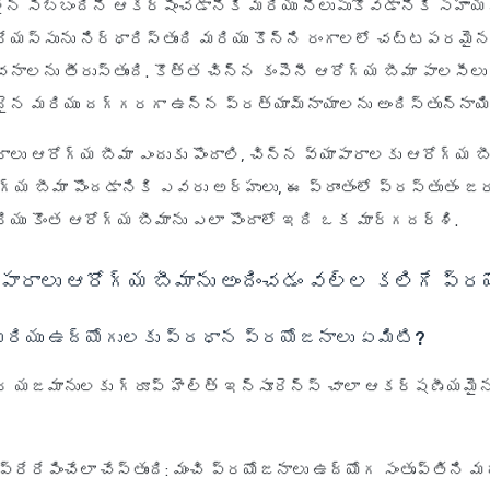
ైన సిబ్బందిని ఆకర్షించడానికి మరియు నిలుపుకోవడానికి సహాయప
ేయస్సును నిర్ధారిస్తుంది మరియు కొన్ని రంగాలలో చట్టపరమైన
నాలను తీరుస్తుంది. కొత్త చిన్న కంపెనీ ఆరోగ్య బీమా పాలసీలు 
ైన మరియు దగ్గరగా ఉన్న ప్రత్యామ్నాయాలను అందిస్తున్నాయి
ాలు ఆరోగ్య బీమా ఎందుకు పొందాలి, చిన్న వ్యాపారాలకు ఆరోగ్య బ
ోగ్య బీమా పొందడానికి ఎవరు అర్హులు, ఈ ప్రాంతంలో ప్రస్తుతం జ
ియు కొంత ఆరోగ్య బీమాను ఎలా పొందాలో ఇది ఒక మార్గదర్శి.
ాపారాలు ఆరోగ్య బీమాను అందించడం వల్ల కలిగే ప్ర
రియు ఉద్యోగులకు ప్రధాన ప్రయోజనాలు ఏమిటి?
ార యజమానులకు గ్రూప్ హెల్త్ ఇన్సూరెన్స్ చాలా ఆకర్షణీయమ
ప్రేరేపించేలా చేస్తుంది
: మంచి ప్రయోజనాలు ఉద్యోగ సంతృప్తిని మర