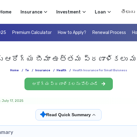
Select 
Home
Insurance
Investment
Loan
025
Premium Calculator
How to Apply?
Renewal Process
Ho
ు ఆరోగ్య బీమా ఉత్తమ ప్రణాళికలు మర
Home
/
Te
/
Insurance
/
Health
/
Health Insurance For Small Buisness
ఆరోగ్య ప్రణాళికలను పోల్చండి
 July 17, 2025
✦
Read Quick Summary
mmary