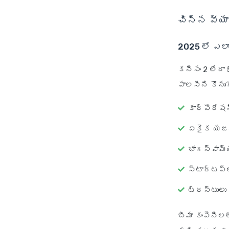
చిన్న వ్య
2025 లో ఎలా
కనీసం 2 లేదా
పాలసీని కొను
కార్పొరేషన
ఏకైక యజమ
భాగస్వామ్
స్టార్టప్‌
ట్రస్టులు
బీమా కంపెనీలల