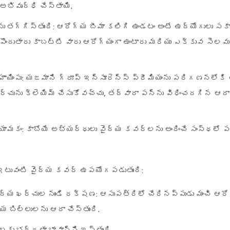
భివృద్ధి చేస్తాయి.
ు తగ్గిస్తుంది
: ఆరోగ్య బీమా కలిగి ఉండటం అంటే ఉద్యోగులు సకా
ొందుతారు కాబట్టి వారు ఆరోగ్యంగా ఉంటారు మరియు ఎక్కువ సెలవ
ాయింపు
: యజమాని గ్రూప్ ఇన్సూరెన్స్ ప్రీమియంను పరిగణనలోకి 
ర్చును క్లెయిమ్ చేసుకోవచ్చు, తద్వారా పన్ను విధించదగిన ఆద
ియామకం
: కాబోయే అభ్యర్థులు వైద్య కవర్లను అందించే సంస్థలో 
ఇటువంటి వైద్య కవర్ ఉపయోగపడుతుంది:
ద్య ఖర్చుల నుండి రక్షణ
: ఆసుపత్రిలో చేరినప్పుడు మంచి ఆరో
 బిల్లులను ఆదా చేస్తుంది.