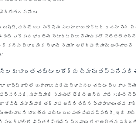
బాలకు భద్రతా భావాన్ని ఇస్తుంది
వైద్యేతర నమోదు
్దృష్టి
: ఉద్యోగుల సంక్షేమ సలహాదారు డాక్టర్ రచనా సింగ్ ప్
ాతం కంటే ఎక్కువ భారతీయ స్టార్టప్‌లు నియామకంలో పోటీతత్వాన్న
ికి కనీసం ప్రాథమిక స్థాయి సమూహ ఆరోగ్య బీమాను అందించాలని
.”
ెనీలకు భారత చట్టం ఆరోగ్య బీమాను తప్పనిసరి చే
చాలా రాష్ట్రాల్లో దుకాణాలు మరియు స్థాపనల చట్టం ప్రకారం వ్య
 తప్పనిసరి, మహమ్మారి సమయంలో తెరిచి ఉన్న వాటి గురించి 
ంగా కోవిడ్ మహమ్మారి తర్వాత అన్ని చిన్న వ్యాపారాలు తమ కార
ు అందించాలని భారతీయ చట్టం బలవంతం చేయనప్పటికీ, ఇది కాంట్
ని సందర్భాల్లో విస్తరిస్తున్న ప్రమాణం లేదా ఉత్తమ పద్ధత