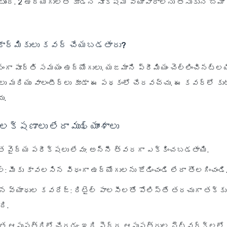
ుంది. 2 ఉద్యోగులతో కూడిన సూక్ష్మ వ్యాపారాలను తీసుకునే బీమా
ార్మికులు కవర్ చేయబడతారు?
నంగా పూర్తి సమయం ఉద్యోగులు. యజమాని ప్రీమియం చెల్లించినట్లయ
్‌లు మరియు వాలంటీర్లు కూడా ఈ పథకంలో చేరవచ్చు. ఈ కవర్‌లో కు
ు.
క్షణాలు లేదా ముఖ్యాంశాలు
 వైద్య పరీక్షలు లేవు
: అన్నీ త్వరగా ఎక్కించబడతాయి.
ల్
: మీకు కావలసిన విధంగా ఉద్యోగులను జోడించండి లేదా తొలగించండి
న్న వ్యాధుల కవరేజ్
: రిటైల్ పాలసీలతో పోలిస్తే తరచుగా తక్కు
ది.
త ఆసుపత్రిలో చేరడం
: ఇది పెద్ద ఆసుపత్రుల నెట్‌వర్క్‌లలో