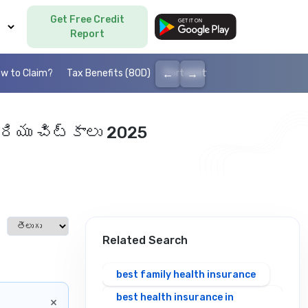
Get Free Credit
Language
Report
←
→
w to Claim?
Tax Benefits (80D)
Portability
Cashless health I
ియు చిట్కాలు 2025
Select language
Related Search
best family health insurance
best health insurance in
×