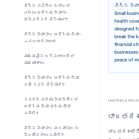
చిన్న వ్య
చిన్న కంపెనీలకు భారత
చట్టం ఆరోగ్య బీమాను
Small busin
తప్పనిసరి చేస్తుందా?
health cove
designed fo
చిన్న వ్యాపార ఆరోగ్య బీమా-
break the b
ఎవరు అర్హులు?
financial st
businesses 
ముఖ్యమైన లక్షణాలు లేదా
peace of m
ముఖ్యాంశాలు
చిన్న వ్యాపార ఆరోగ్య బీమా
ఏమి కవర్ చేస్తుంది?
కవరేజ్ మరియు వ్యక్తిగత
Less than a min r
ఆరోగ్య బీమా మధ్య తేడా
ఏమిటి?
భారతదేశం
చిన్న వ్యాపార యజమానులకు
భారతదేశంలోని
ప్రయోజనాలు ఏమిటి?