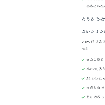
అందించబడుతు
చిన్న వ్య
మీరు ఏ కవర
2025 లో చిన్
ఉంది:
ఆసుపత్రి ఖ
మందులు, వై
24 గంటలు 
ఆతిథ్యం తర
ప్రసూతి క