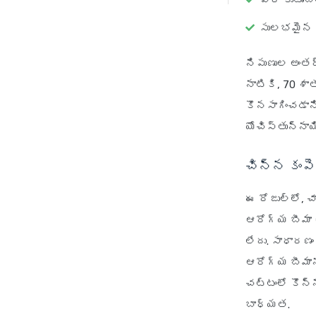
వారి కుటుం
సులభమైన 
నిపుణుల అంతర
నాటికి, 70 శ
కొనసాగించడాన
యోచిస్తున్నాయి
చిన్న కంప
ఈ రోజుల్లో, 
ఆరోగ్య బీమా
లేదు. సాధారణ
ఆరోగ్య బీమాన
చట్టంలో కొన్
బాధ్యత.