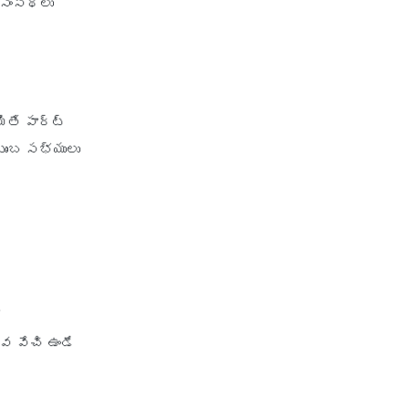
 సంస్థలు
health insurance vs medical
insurance
how health insurance works in
india
how many types of health
ితే పార్ట్
insurance
టుంబ సభ్యులు
how much should health
insurance cost
how to apply health insurance
in india
how to cancel health insurance
policy
.
how to check star health
insurance policy status
వ వేచి ఉండే
iifl health insurance
individual health insurance