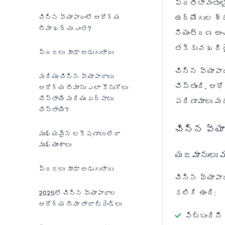
ప్రతిభావంతుల
చిన్న వ్యాపారంలో ఆరోగ్య
ఉద్యోగుల శ్ర
బీమా ఖర్చు ఎంత?
నియంత్రణ అంచ
తక్కువ ఖరీద
ప్రజలు కూడా అడుగుతారు
చిన్న వ్యాపార
మరియు చిన్న వ్యాపారాలు
చేస్తుంది, ఆర
ఆరోగ్య బీమాను ఎలా కొనుగోలు
చేస్తాయి మరియు ఏర్పాటు
పరిణామాలు మర
చేస్తాయి?
చిన్న వ్య
ముఖ్యమైన లక్షణాలు లేదా
ముఖ్యాంశాలు
యజమానులు మ
ప్రజలు కూడా అడుగుతారు
చిన్న వ్యాప
కలిగి ఉంది:
2025లో చిన్న వ్యాపారాల
ఆరోగ్య బీమా తాజా ట్రెండ్‌లు
సిబ్బందిని 