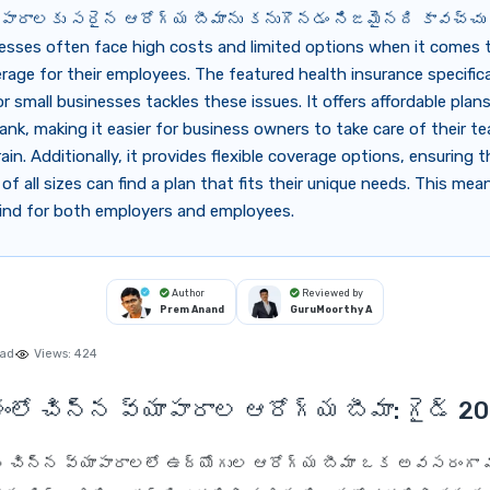
ాపారాలకు సరైన ఆరోగ్య బీమాను కనుగొనడం నిజమైనది కావచ్చు 
esses often face high costs and limited options when it comes 
rage for their employees. The featured health insurance specifica
r small businesses tackles these issues. It offers affordable plan
ank, making it easier for business owners to take care of their 
rain. Additionally, it provides flexible coverage options, ensuring 
of all sizes can find a plan that fits their unique needs. This me
ind for both employers and employees.
Author
Reviewed by
Prem Anand
GuruMoorthy A
ead
Views:
424
లో చిన్న వ్యాపారాల ఆరోగ్య బీమా: గైడ్ 2
 చిన్న వ్యాపారాలలో ఉద్యోగుల ఆరోగ్య బీమా ఒక అవసరంగా మార