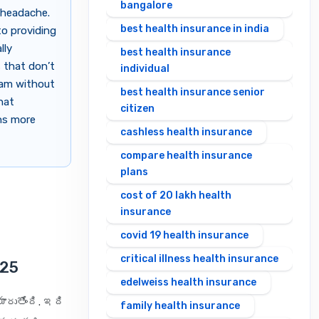
bangalore
headache.
best health insurance in india
to providing
lly
best health insurance
s that don’t
individual
team without
best health insurance senior
that
citizen
ans more
cashless health insurance
compare health insurance
plans
cost of 20 lakh health
insurance
covid 19 health insurance
critical illness health insurance
025
edelweiss health insurance
ుతోంది. ఇది
family health insurance