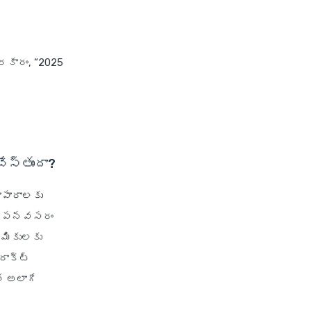
health insurance jodhpur
health insurance kolkata
రకారం, “2025
health insurance lucknow
ి
health insurance madurai
health insurance mumbai
health insurance mysore
health insurance nagpur
స్తుందా?
health insurance noida
ాపారాలకు
health insurance patna
చెప్పనవసరం
health insurance portability
్మికులకు
health insurance premium
రాక్ట్
calculator
ి అలాగే
health insurance pune
health insurance rajkot