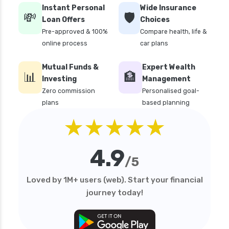
how to cancel health insurance policy
Instant Personal
Wide Insurance
💸
🛡️
how to check star health insurance policy
Loan Offers
Choices
status
Pre-approved & 100%
Compare health, life &
online process
car plans
iifl health insurance
individual health insurance policy
Mutual Funds &
Expert Wealth
📊
🏦
Investing
Management
irdai health insurance guidelines
Zero commission
Personalised goal-
is dental treatment covered in health
plans
based planning
insurance
★★★★★
life insurance vs health insurance
list of health insurance companies
4.9
/5
maternity health insurance
mediclaim health insurance
Loved by 1M+ users (web). Start your financial
journey today!
mediclaim vs health insurance
need of health insurance
personal accident health insurance