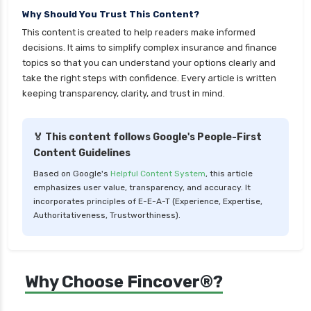
Why Should You Trust This Content?
health insurance tax benefits 80d
This content is created to help readers make informed
health insurance thane
decisions. It aims to simplify complex insurance and finance
health insurance tirunelveli
topics so that you can understand your options clearly and
take the right steps with confidence. Every article is written
health insurance top up plan comparison
keeping transparency, clarity, and trust in mind.
health insurance trichy
health insurance udaipur
🏅 This content follows Google's People-First
Content Guidelines
health insurance vadodara
Based on Google's
Helpful Content System
, this article
health insurance varanasi
emphasizes user value, transparency, and accuracy. It
health insurance vs medical insurance
incorporates principles of E-E-A-T (Experience, Expertise,
Authoritativeness, Trustworthiness).
how health insurance works in india
how many types of health insurance
how much should health insurance cost
Why Choose Fincover®?
how to apply health insurance in india