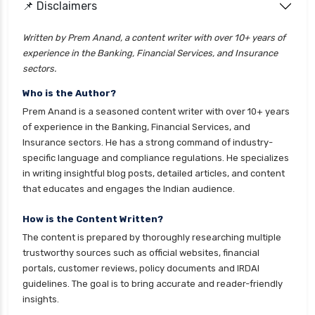
📌 Disclaimers
health insurance lucknow
health insurance madurai
Written by Prem Anand, a content writer with over 10+ years of
experience in the Banking, Financial Services, and Insurance
health insurance mumbai
sectors.
health insurance mysore
Who is the Author?
health insurance nagpur
Prem Anand is a seasoned content writer with over 10+ years
health insurance noida
of experience in the Banking, Financial Services, and
Insurance sectors. He has a strong command of industry-
health insurance patna
specific language and compliance regulations. He specializes
health insurance portability
in writing insightful blog posts, detailed articles, and content
that educates and engages the Indian audience.
health insurance premium calculator
health insurance pune
How is the Content Written?
The content is prepared by thoroughly researching multiple
health insurance rajkot
trustworthy sources such as official websites, financial
health insurance renewal process
portals, customer reviews, policy documents and IRDAI
guidelines. The goal is to bring accurate and reader-friendly
health insurance stocks india
insights.
health insurance surat