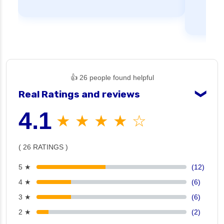
👍 26 people found helpful
Real Ratings and reviews
❯
4.1
★ ★ ★ ★ ☆
( 26 RATINGS )
5 ★
(12)
4 ★
(6)
3 ★
(6)
2 ★
(2)