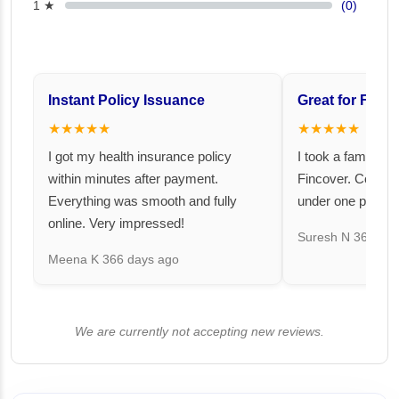
1 ★
(0)
Instant Policy Issuance
Great for Famil
★★★★★
★★★★★
I got my health insurance policy
I took a family fl
within minutes after payment.
Fincover. Covere
Everything was smooth and fully
under one premiu
online. Very impressed!
Suresh N
367 day
Meena K
366 days ago
We are currently not accepting new reviews.