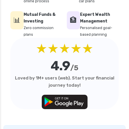
online process
car plans
personal loan in kerala
Mutual Funds &
Expert Wealth
personal loan in lucknow
📊
🏦
Investing
Management
personal loan in madurai
Zero commission
Personalised goal-
plans
based planning
personal loan in maharashtra
★★★★★
personal loan in mumbai
personal loan in tamilnadu
4.9
personal loan in telangana
/5
personal loan in tirunelveli
Loved by 1M+ users (web). Start your financial
personal loan in trichy
journey today!
personal loan in uttar pradesh
personal loan interest rates
personal loan with low salary
personal loans for medical emergency