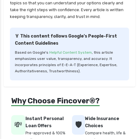
personal loan for nri
topics so that you can understand your options clearly and
take the right steps with confidence. Every article is written
personal loan for pensioners
keeping transparency, clarity, and trust in mind.
personal loan for salaried individuals
personal loan for self employed
🏅 This content follows Google's People-First
Content Guidelines
personal loan for women
Based on Google's
Helpful Content System
, this article
personal loan in 10 minutes
emphasizes user value, transparency, and accuracy. It
personal loan in andhra pradesh
incorporates principles of E-E-A-T (Experience, Expertise,
Authoritativeness, Trustworthiness).
personal loan in bangalore
personal loan in chennai
personal loan in cochin
Why Choose Fincover®?
personal loan in coimbatore
personal loan in delhi
Instant Personal
Wide Insurance
💸
🛡️
personal loan in hyderabad
Loan Offers
Choices
Pre-approved & 100%
Compare health, life &
personal loan in karnataka