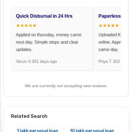
Quick Disbursal in 24 Hrs
Paperless and 
★★★★★
★★★★★
Applied on thursday, money came
Uploaded KYC an
next day. Simple steps and clear
online. Approval 
updates.
same day.
Varun S
351 days ago
Priya T
352 days 
We are currently not accepting new reviews.
Related Search
1 lakh personal loan
10 lakh personal loan