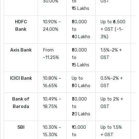
30.00%
to
GST
₹15 Lakhs
HDFC
10.90% –
₹50,000
Up to ₹6,500
2
Bank
24.00%
to
+ GST (~1–
₹40 Lakhs
3%)
Axis Bank
From
₹50,000
1.5%–2% +
2
~11.25%
to
GST
₹15 Lakhs
ICICI Bank
10.80% –
Up to
0.5%–2% +
2
16.65%
₹50 Lakhs
GST
Bank of
10.49% –
₹30,000
Up to 2% +
4
Baroda
18.75%
to
GST
₹20 Lakhs
SBI
10.30% –
₹10,000
Up to 1.5%
2
15.30%
to
+ GST
d