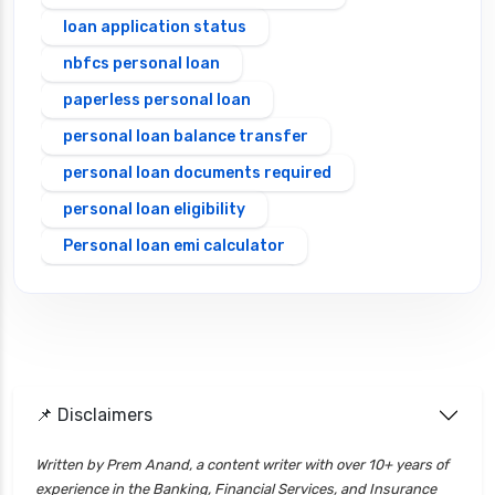
loan application status
nbfcs personal loan
paperless personal loan
personal loan balance transfer
personal loan documents required
personal loan eligibility
Personal loan emi calculator
Personal loan interest rate
personal loan application process
personal loan eligibility axis
personal loan eligibility cholamandalam
📌 Disclaimers
finance
personal loan eligibility hdfc
Written by Prem Anand, a content writer with over 10+ years of
experience in the Banking, Financial Services, and Insurance
personal loan eligibility icici