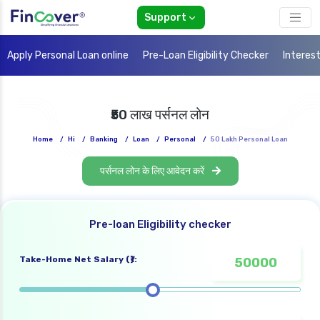
Support
Apply Personal Loan online
Pre-Loan Eligibility Checker
Interes
₹50 लाख पर्सनल लोन
Home
/
Hi
/
Banking
/
Loan
/
Personal
/
50 Lakh Personal Loan
पर्सनल लोन के लिए आवेदन करें
Pre-loan Eligibility checker
Take-Home Net Salary (₹):