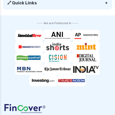
sbi personal loan interest rates
🔗 Quick Links
+
shriram finance personal loan interest rate
smfg india personal loan interest rate
---- We are Featured in ----
tata capital personal loan interest rate
top 10 Personal loan apps
top10 rbi approved loan apps
what is a personal loan