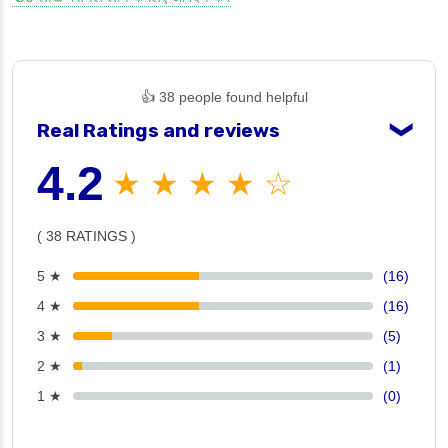
👍 38 people found helpful
Real Ratings and reviews
❯
4.2
★ ★ ★ ★ ☆
( 38 RATINGS )
5 ★
(16)
4 ★
(16)
3 ★
(5)
2 ★
(1)
1 ★
(0)