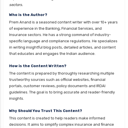
sectors.
personal loan eligibility idfc
Who is the Author?
personal loan eligibility incred
Prem Anand is a seasoned content writer with over 10+ years
personal loan eligibility indusind bank
of experience in the Banking, Financial Services, and
Insurance sectors. He has a strong command of industry-
personal loan eligibility kotak
specific language and compliance regulations. He specializes
personal loan eligibility shriram
in writing insightful blog posts, detailed articles, and content
that educates and engages the Indian audience.
personal loan eligibility tata capital
personal loan eligibility yes bank
How is the Content Written?
The content is prepared by thoroughly researching multiple
personal loan for ca
trustworthy sources such as official websites, financial
personal loan for defence personnel
portals, customer reviews, policy documents and IRDAI
guidelines. The goal is to bring accurate and reader-friendly
personal loan for doctors
insights.
personal loan for home renovation
Why Should You Trust This Content?
personal loan for it professionals
This content is created to help readers make informed
personal loan for marriage
decisions. It aims to simplify complex insurance and finance