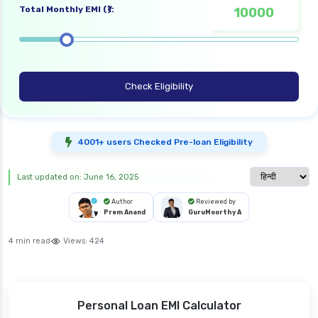
Total Monthly EMI (₹):
Check Eligibility
4001+ users Checked Pre-loan Eligibility
Select langua
Last updated on: June 16, 2025
Author
Reviewed by
Prem Anand
GuruMoorthy A
4 min read
Views:
424
Personal Loan EMI Calculator