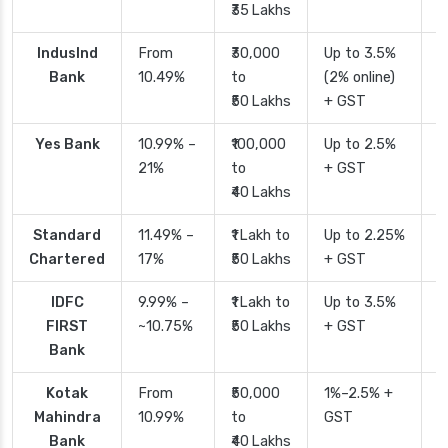
₹35 Lakhs
IndusInd
From
₹30,000
Up to 3.5%
2
Bank
10.49%
to
(2% online)
₹50 Lakhs
+ GST
Yes Bank
10.99% –
₹100,000
Up to 2.5%
2
21%
to
+ GST
₹40 Lakhs
Standard
11.49% –
₹1 Lakh to
Up to 2.25%
4
Chartered
17%
₹50 Lakhs
+ GST
IDFC
9.99% –
₹1 Lakh to
Up to 3.5%
2
FIRST
~10.75%
₹50 Lakhs
+ GST
Bank
Kotak
From
₹50,000
1%–2.5% +
2
Mahindra
10.99%
to
GST
Bank
₹40 Lakhs