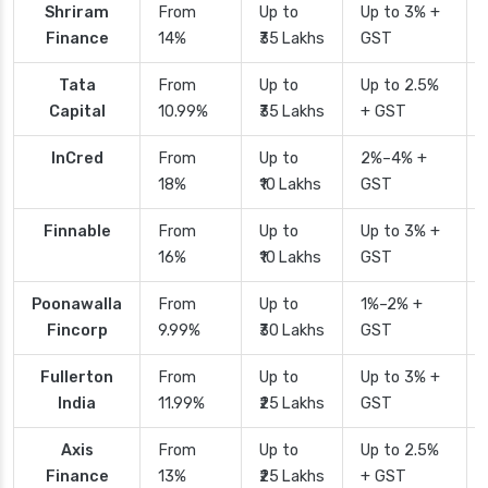
Shriram
From
Up to
Up to 3% +
Finance
14%
₹35 Lakhs
GST
Tata
From
Up to
Up to 2.5%
Capital
10.99%
₹35 Lakhs
+ GST
InCred
From
Up to
2%–4% +
18%
₹10 Lakhs
GST
Finnable
From
Up to
Up to 3% +
16%
₹10 Lakhs
GST
Poonawalla
From
Up to
1%–2% +
Fincorp
9.99%
₹30 Lakhs
GST
Fullerton
From
Up to
Up to 3% +
India
11.99%
₹25 Lakhs
GST
Axis
From
Up to
Up to 2.5%
Finance
13%
₹25 Lakhs
+ GST