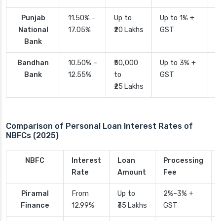
Punjab
11.50% –
Up to
Up to 1% +
2
National
17.05%
₹20 Lakhs
GST
Bank
Bandhan
10.50% –
₹50,000
Up to 3% +
4
Bank
12.55%
to
GST
₹25 Lakhs
Comparison of Personal Loan Interest Rates of
NBFCs (2025)
NBFC
Interest
Loan
Processing
Rate
Amount
Fee
Piramal
From
Up to
2%–3% +
Finance
12.99%
₹35 Lakhs
GST