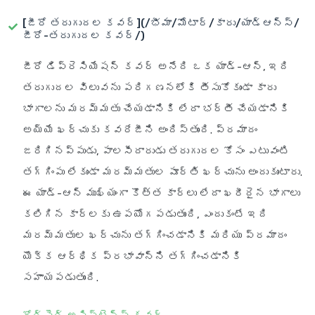
[జీరో తరుగుదల కవర్](/భీమా/మోటార్/కారు/యాడ్ఆన్స్/
జీరో-తరుగుదల కవర్/)
జీరో డిప్రెసియేషన్ కవర్ అనేది ఒక యాడ్-ఆన్, ఇది
తరుగుదల విలువను పరిగణనలోకి తీసుకోకుండా కారు
భాగాలను మరమ్మతు చేయడానికి లేదా భర్తీ చేయడానికి
అయ్యే ఖర్చుకు కవరేజీని అందిస్తుంది. ప్రమాదం
జరిగినప్పుడు, పాలసీదారుడు తరుగుదల కోసం ఎటువంటి
తగ్గింపు లేకుండా మరమ్మతుల పూర్తి ఖర్చును అందుకుంటారు.
ఈ యాడ్-ఆన్ ముఖ్యంగా కొత్త కార్లు లేదా ఖరీదైన భాగాలు
కలిగిన కార్లకు ఉపయోగపడుతుంది, ఎందుకంటే ఇది
మరమ్మతుల ఖర్చును తగ్గించడానికి మరియు ప్రమాదం
యొక్క ఆర్థిక ప్రభావాన్ని తగ్గించడానికి
సహాయపడుతుంది.