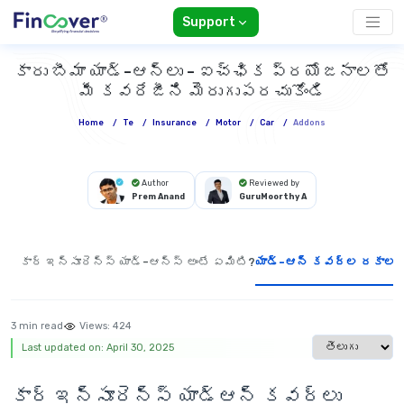
Support
కారు బీమా యాడ్-ఆన్‌లు - ఐచ్ఛిక ప్రయోజనాలతో
మీ కవరేజీని మెరుగుపరచుకోండి
Home
/
Te
/
Insurance
/
Motor
/
Car
/
Addons
Author
Reviewed by
Prem Anand
GuruMoorthy A
కార్ ఇన్సూరెన్స్ యాడ్-ఆన్స్ అంటే ఏమిటి?
యాడ్-ఆన్ కవర్ల రకాలు
R
3 min read
Views:
424
Select languag
Last updated on: April 30, 2025
కార్ ఇన్సూరెన్స్ యాడ్ఆన్ కవర్లు