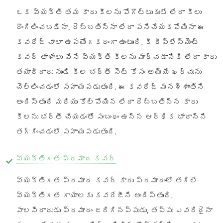
ఒక వ్యక్తి తమ కారు కీలను పోగొట్టుకుంటే లేదా కీలు
దొంగిలించబడినా, దెబ్బతిన్నా లేదా పనిచేయకపోయినా ఈ
కవరేజ్ చాలా ఉపయోగకరంగా ఉంటుంది. కీ రీప్లేస్‌మెంట్
కవర్ తాళాలు వేసే వ్యక్తి కీలను మార్చడానికి లేదా కారు
తయారీదారు నుండి కీల భర్తీ సెట్ కోసం అయ్యే ఖర్చును
చెల్లించడంలో సహాయపడుతుంది. ఈ కవరేజ్ మనశ్శాంతిని
అందిస్తుంది మరియు కోల్పోయిన లేదా దెబ్బతిన్న కారు
కీలను భర్తీ చేయడంతో సంబంధం ఉన్న ఆర్థిక భారాన్ని
తగ్గించడంలో సహాయపడుతుంది.
వ్యక్తిగత ప్రమాద కవర్
వ్యక్తిగత ప్రమాద కవర్ కారు ప్రమాదంలో తగిలే
వ్యక్తిగత గాయాలకు కవరేజీని అందిస్తుంది.
పాలసీదారుడు ప్రమాదం జరిగినప్పుడు, తప్పు ఎవరిదైనా