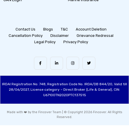
Contact Us
Blogs
T&C
Account Deletion
Cancellation Policy
Disclaimer
Grievance Redressal
Legal Policy
Privacy Policy
IRDAI Registration No: 748, Registration Code No. IRDA/DB 844/20, Valid till
28/06/2027, License category – Direct Broker (Life & General), CIN:
U67100TN2020PTC137515
Made with ❤️ by the Fincover Team | © Copyright 2026 Fincover. All Rights
Reserved.