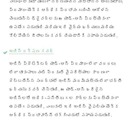
సంబంధం లేకుండా ముందుగా నిర్ణయించిన మొత్తాన్ని అందుకుంటారు.
ప్రమాదం యొక్క ఆర్థిక ప్రభావం గురించి ఆందోళన
చెందుతున్న డ్రైవర్లకు ఈ యాడ్-ఆన్ ప్రత్యేకంగా
ఉపయోగపడుతుంది మరియు ఇది వైద్య ఖర్చులు మరియు
కోల్పోయిన జీతాలను కవర్ చేయడానికి సహాయపడుతుంది.
ఇంజిన్ రక్షణ కవర్
ఇంజిన్ ప్రొటెక్టర్ యాడ్-ఆన్ ప్రమాదం లేదా వరదలు
లేదా భూకంపాలు వంటి ప్రకృతి వైపరీత్యాల కారణంగా
దెబ్బతిన్న సందర్భంలో ఇంజిన్ మరమ్మత్తు లేదా భర్తీ
ఖర్చును కవర్ చేస్తుంది. ఈ యాడ్-ఆన్ ఖరీదైన
ఇంజిన్లతో అధిక-పనితీరు గల కార్లకు ప్రత్యేకంగా
ఉపయోగపడుతుంది, ఎందుకంటే ఇది ఇంజిన్ వైఫల్యం యొక్క
ఆర్థిక ప్రభావాన్ని తగ్గించడంలో సహాయపడుతుంది.