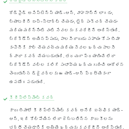
రోడ్‌సైడ్ అసిస్టెన్స్ కవర్
రోడ్‌సైడ్ అసిస్టెన్స్ యాడ్-ఆన్, వాహనాన్ని లాగడం,
బ్యాటరీని జంప్-స్టార్ట్ చేయడం, టైర్ పంక్చర్ చేయడం
మరియు మరిన్నింటి వంటి సేవలకు కవరేజీని అందిస్తుంది.
బ్రేక్‌డౌన్ అయినప్పుడు, పాలసీదారుడు సహాయం కోసం బీమా
కంపెనీకి కాల్ చేయవచ్చు మరియు సేవల ఖర్చు పాలసీ
ద్వారా కవర్ చేయబడుతుంది. తరచుగా ప్రయాణించే లేదా
బ్రేక్‌డౌన్ వల్ల కలిగే సంభావ్య ఖర్చు గురించి ఆందోళన
చెందుతున్న డ్రైవర్లకు ఈ యాడ్-ఆన్ ప్రత్యేకంగా
ఉపయోగపడుతుంది.
కీ రీప్లేస్‌మెంట్ కవర్
కారు బీమాలో కీ రీప్లేస్‌మెంట్ కవర్ అనేది ఐచ్ఛిక యాడ్-
ఆన్, ఇది కోల్పోయిన లేదా దెబ్బతిన్న కారు కీలను
భర్తీ చేయడానికి అయ్యే ఖర్చుకు కవరేజీని అందిస్తుంది.