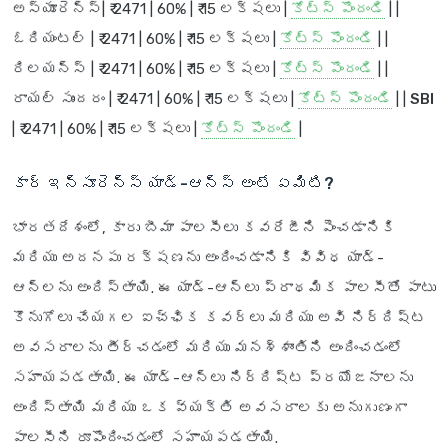
అస్యూరెన్స్
| ₹ 2471 | 60% | ₹ 15 లక్షలు |
కోట్స్ పొందండి
| |
ఓరియంటల్
| ₹ 2471 | 60% | ₹ 15 లక్షలు |
కోట్స్ పొందండి
| |
రిలయన్స్
| ₹ 2471 | 60% | ₹ 15 లక్షలు |
కోట్స్ పొందండి
| |
రాయల్ సుందరం
| ₹ 2471 | 60% | ₹ 15 లక్షలు |
కోట్స్ పొందండి
| |
SBI
| ₹ 2471 | 60% | ₹ 15 లక్షలు |
కోట్స్ పొందండి
|
కార్ ఇన్సూరెన్స్ యాడ్-ఆన్స్ అంటే ఏమిటి?
భారతదేశంలో, కారు బీమా పాలసీలు కవరేజీని పెంచడానికి
మరియు అదనపు రక్షణను అందించడానికి వివిధ యాడ్-
ఆన్‌లను అందిస్తాయి. ఈ యాడ్-ఆన్‌లు ప్రాథమిక పాలసీతో పాటు
కొనుగోలు చేయగల ఐచ్ఛిక కవర్లు మరియు అవి నిర్దిష్ట
అవసరాలను తీర్చడంలో మరియు మనశ్శాంతిని అందించడంలో
సహాయపడతాయి. ఈ యాడ్-ఆన్‌లు నిర్దిష్ట ప్రయోజనాలను
అందిస్తాయి మరియు ఒక వ్యక్తి అవసరాలకు అనుగుణంగా
పాలసీని రూపొందించడంలో సహాయపడతాయి.