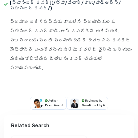
[ప్యాసింజర్ కవర్](/భీమా/మోటార్/కారు/యాడ్ఆన్స్/
ప్యాసింజర్ కవర్/)
ప్రమాదం జరిగినప్పుడు కారులోని ప్రయాణీకులకు
ప్యాసింజర్ కవర్ యాడ్-ఆన్ కవరేజీని అందిస్తుంది.
పాలసీదారుడు ప్రతి ప్రయాణీకుడికి కావలసిన కవరేజ్
మొత్తాన్ని ఎంచుకోవచ్చు మరియు కవరేజ్ వైద్య ఖర్చులు
మరియు కోల్పోయిన జీతాలను కవర్ చేయడంలో
సహాయపడుతుంది.
Author
Reviewed by
Prem Anand
GuruMoorthy A
Related Search