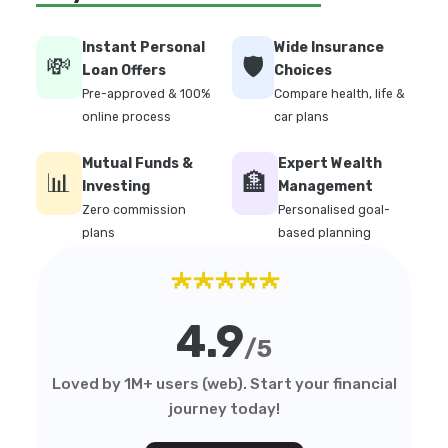
Instant Personal
Wide Insurance
💸
🛡️
Loan Offers
Choices
Pre-approved & 100%
Compare health, life &
online process
car plans
Mutual Funds &
Expert Wealth
📊
🏦
Investing
Management
Zero commission
Personalised goal-
plans
based planning
★★★★★
4.9
/5
Loved by 1M+ users (web). Start your financial
journey today!