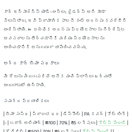
కార్ ఇన్సూరెన్స్ యాడ్-ఆన్‌లు, రైడర్స్ అని కూడా
పిలుస్తారు, ఇవి ప్రామాణిక పాలసీ కంటే అదనపు కవరేజీని
అందిస్తాయి. ఈ ఐచ్ఛిక అదనపు ప్రయోజనాలను నిర్దిష్ట
అవసరాలను తీర్చడానికి మరియు ప్రయోజనాలను
అందించడానికి అనుగుణంగా రూపొందించవచ్చు,
అగ్ర కార్ బీమా పథకాలు
మీ రోజును మెరుగుపరిచే అనేక మంచి ప్లాన్‌లు ఖర్చుతో
అందుబాటులో ఉన్నాయి.
సమగ్ర ప్రణాళికలు
| బీమా సంస్థ | ప్రారంభ ధర | డిస్కౌంట్ | PA కవర్ | కోట్ లింక్ |
|- |
బజాజ్ అలియాంజ్
| ₹ 4100 | 70% | ₹ 15 లక్షలు |
కోట్స్ పొందండి
|
|
గో డిజిట్
| ₹ 4500 | 70% | ₹ 15 లక్షలు |
కోట్స్ పొందండి
| |