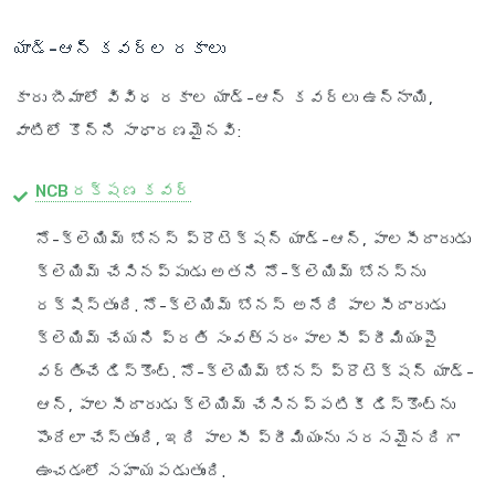
యాడ్-ఆన్ కవర్ల రకాలు
కారు బీమాలో వివిధ రకాల యాడ్-ఆన్ కవర్లు ఉన్నాయి,
వాటిలో కొన్ని సాధారణమైనవి:
NCB రక్షణ కవర్
నో-క్లెయిమ్ బోనస్ ప్రొటెక్షన్ యాడ్-ఆన్, పాలసీదారుడు
క్లెయిమ్ చేసినప్పుడు అతని నో-క్లెయిమ్ బోనస్‌ను
రక్షిస్తుంది. నో-క్లెయిమ్ బోనస్ అనేది పాలసీదారుడు
క్లెయిమ్ చేయని ప్రతి సంవత్సరం పాలసీ ప్రీమియంపై
వర్తించే డిస్కౌంట్. నో-క్లెయిమ్ బోనస్ ప్రొటెక్షన్ యాడ్-
ఆన్, పాలసీదారుడు క్లెయిమ్ చేసినప్పటికీ డిస్కౌంట్‌ను
పొందేలా చేస్తుంది, ఇది పాలసీ ప్రీమియంను సరసమైనదిగా
ఉంచడంలో సహాయపడుతుంది.