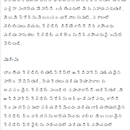
పర్యవేక్షించడం వలన ఖచ్చితత్వం నిర్ధారిస్తుంది మరియు
ఏదైనా సంభావ్య మోసాన్ని గుర్తించడంలో మీకు సహాయపడుతుంది.
మీరు మీ స్కోర్‌ను మెరుగుపరచుకోవాలనుకుంటే, సకాలంలో
చెల్లింపులు చేయడం, క్రెడిట్ వినియోగాన్ని నిర్వహించడం
మరియు సానుకూల క్రెడిట్ చరిత్రను నిర్వహించడంపై దృష్టి
పెట్టండి.
ముగింపు
భారతీయ క్రెడిట్ ల్యాండ్‌స్కేప్‌లో ఈక్విఫాక్స్ ముఖ్యమైన
పాత్ర పోషిస్తుంది, వ్యక్తులు మరియు వ్యాపారాలకు
అవసరమైన క్రెడిట్ సంబంధిత సమాచారాన్ని అందిస్తుంది. మీ
ఈక్విఫాక్స్ క్రెడిట్ స్కోర్‌ను అర్థం చేసుకోవడం, దానిని
క్రమం తప్పకుండా పర్యవేక్షించడం మరియు బాధ్యతాయుతమైన
క్రెడిట్ ప్రవర్తనను అభ్యసించడం వల్ల మీరు బలమైన
క్రెడిట్ ప్రొఫైల్‌ను సాధించడంలో మరియు నిర్వహించడంలో