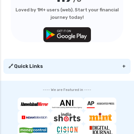
Loved by 1M+ users (web). Start your financial
journey today!
🔗 Quick Links
+
---- We are Featured in ----