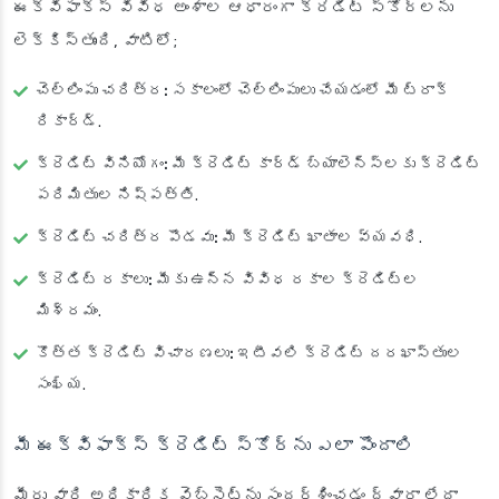
ఈక్విఫాక్స్ వివిధ అంశాల ఆధారంగా క్రెడిట్ స్కోర్‌లను
లెక్కిస్తుంది, వాటిలో;
చెల్లింపు చరిత్ర:
సకాలంలో చెల్లింపులు చేయడంలో మీ ట్రాక్
రికార్డ్.
క్రెడిట్ వినియోగం:
మీ క్రెడిట్ కార్డ్ బ్యాలెన్స్‌లకు క్రెడిట్
పరిమితుల నిష్పత్తి.
క్రెడిట్ చరిత్ర పొడవు:
మీ క్రెడిట్ ఖాతాల వ్యవధి.
క్రెడిట్ రకాలు:
మీకు ఉన్న వివిధ రకాల క్రెడిట్‌ల
మిశ్రమం.
కొత్త క్రెడిట్ విచారణలు:
ఇటీవలి క్రెడిట్ దరఖాస్తుల
సంఖ్య.
మీ ఈక్విఫాక్స్ క్రెడిట్ స్కోర్‌ను ఎలా పొందాలి
మీరు వారి అధికారిక వెబ్‌సైట్‌ను సందర్శించడం ద్వారా లేదా