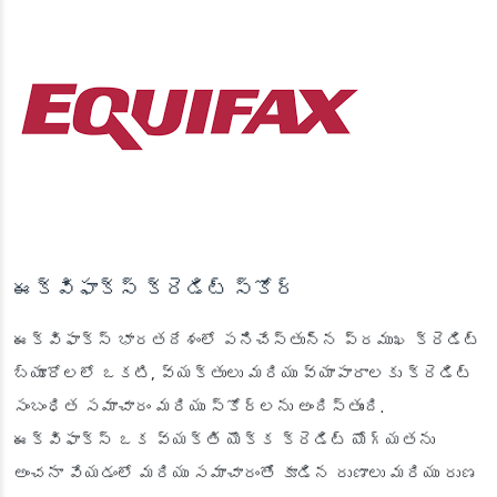
ఈక్విఫాక్స్ క్రెడిట్ స్కోర్
ఈక్విఫాక్స్ భారతదేశంలో పనిచేస్తున్న ప్రముఖ క్రెడిట్
బ్యూరోలలో ఒకటి, వ్యక్తులు మరియు వ్యాపారాలకు క్రెడిట్
సంబంధిత సమాచారం మరియు స్కోర్‌లను అందిస్తుంది.
ఈక్విఫాక్స్ ఒక వ్యక్తి యొక్క క్రెడిట్ యోగ్యతను
అంచనా వేయడంలో మరియు సమాచారంతో కూడిన రుణాలు మరియు రుణ