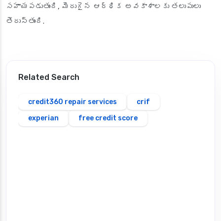
సహాయపడుతుంది, మెరుగైన ఆర్థిక అవకాశాలకు తలుపులు
తెరుస్తుంది.
Related Search
credit360 repair services
crif
experian
free credit score