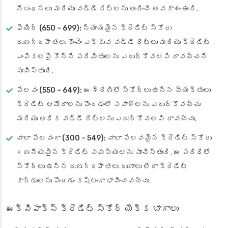
నిబంధనలు మరియు వడ్డీ రేట్లను అందించే అవకాశం ఉంది.
ఫెయిర్ (650 – 699):
న్యాయమైన క్రెడిట్ స్కోరు
రుణగ్రహీతలు కొంచెం ఎక్కువ వడ్డీ రేట్లు మరియు క్రెడిట్
ఎంపికలపై కొన్ని పరిమితులను ఎదుర్కోవలసి రావచ్చని
సూచిస్తుంది.
పేలవం (550 – 649):
ఈ శ్రేణిలో స్కోర్లు ఉన్న వ్యక్తులు
క్రెడిట్ ఆమోదాలను పొందడంలో సవాళ్లను ఎదుర్కోవచ్చు
మరియు అధిక వడ్డీ రేట్లను ఎదుర్కోవలసి రావచ్చు.
చాలా పేలవంగా (300 – 549):
చాలా పేలవమైన క్రెడిట్ స్కోరు
గణనీయమైన క్రెడిట్ సమస్యలను సూచిస్తుంది. ఈ పరిధిలో
స్కోర్‌లు ఉన్న రుణగ్రహీతలు రుణాలు లేదా క్రెడిట్
కార్డులను పొందడం కష్టంగా భావించవచ్చు.
ఈక్విఫాక్స్ క్రెడిట్ స్కోర్ యొక్క భాగాలు