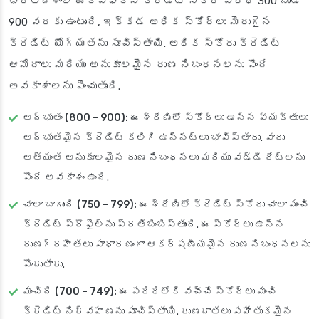
భారతదేశంలో ఈక్విఫాక్స్ క్రెడిట్ స్కోర్ పరిధి 300 నుండి
900 వరకు ఉంటుంది, ఇక్కడ అధిక స్కోర్లు మెరుగైన
క్రెడిట్ యోగ్యతను సూచిస్తాయి. అధిక స్కోరు క్రెడిట్
ఆమోదాలు మరియు అనుకూలమైన రుణ నిబంధనలను పొందే
అవకాశాలను పెంచుతుంది.
అద్భుతం (800 – 900):
ఈ శ్రేణిలో స్కోర్‌లు ఉన్న వ్యక్తులు
అద్భుతమైన క్రెడిట్ కలిగి ఉన్నట్లు భావిస్తారు. వారు
అత్యంత అనుకూలమైన రుణ నిబంధనలు మరియు వడ్డీ రేట్లను
పొందే అవకాశం ఉంది.
చాలా బాగుంది (750 – 799):
ఈ శ్రేణిలో క్రెడిట్ స్కోరు చాలా మంచి
క్రెడిట్ ప్రొఫైల్‌ను ప్రతిబింబిస్తుంది. ఈ స్కోర్‌లు ఉన్న
రుణగ్రహీతలు సాధారణంగా ఆకర్షణీయమైన రుణ నిబంధనలను
పొందుతారు.
మంచిది (700 – 749):
ఈ పరిధిలోకి వచ్చే స్కోర్‌లు మంచి
క్రెడిట్ నిర్వహణను సూచిస్తాయి. రుణదాతలు సహేతుకమైన