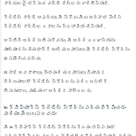
కార్డులపై తక్కువ వడ్డీ రేట్లకు దారితీస్తుంది.
క్రెడిట్ కార్డ్ ఆఫర్‌లు:
మీ స్కోరు మీరు అర్హత పొందిన
క్రెడిట్ కార్డ్‌ల రకాలను ప్రభావితం చేస్తుంది.
ఆస్తిని అద్దెకు తీసుకోవడం:
మీ అద్దె దరఖాస్తును
మూల్యాంకనం చేయడానికి ఇంటి యజమానులు మీ క్రెడిట్ స్కోర్‌ను
ఉపయోగించవచ్చు.
ఉపాధి అవకాశాలు:
కొంతమంది యజమానులు నియామక
నిర్ణయాలలో క్రెడిట్ స్కోర్‌లను పరిగణనలోకి
తీసుకుంటారు, ముఖ్యంగా ఆర్థిక పాత్రలకు.
ఈక్విఫ్యాక్స్ క్రెడిట్ స్కోర్‌ను పర్యవేక్షించడం
మరియు మెరుగుపరచడం
మీ ఈక్విఫాక్స్ క్రెడిట్ స్కోర్‌ను క్రమం తప్పకుండా