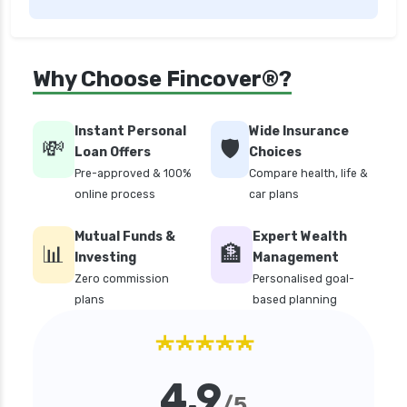
Why Choose Fincover®?
Instant Personal
Wide Insurance
💸
🛡️
Loan Offers
Choices
Pre-approved & 100%
Compare health, life &
online process
car plans
Mutual Funds &
Expert Wealth
📊
🏦
Investing
Management
Zero commission
Personalised goal-
plans
based planning
★★★★★
4.9
/5