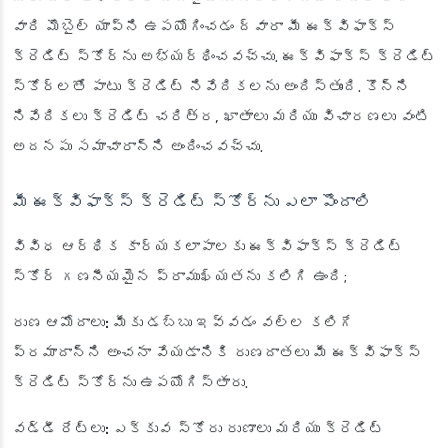
వారి మొబైల్ యాప్‌ని ఉపయోగించడం ద్వారా మీ ఈక్విఫాక్స్
క్రెడిట్ స్కోర్‌ను అభ్యర్థించవచ్చు. ఈక్విఫాక్స్ క్రెడిట్
స్కోర్‌లతో పాటు క్రెడిట్ నివేదికలను అందిస్తుంది. కొన్ని
నివేదికలు క్రెడిట్ చరిత్ర, ఖాతాలు మరియు విచారణలు వంటి
అదనపు సమాచారాన్ని అందించవచ్చు.
మీ ఈక్విఫాక్స్ క్రెడిట్ స్కోర్‌ను ఎలా పొందాలి
వివిధ ఆర్థిక కార్యకలాపాలకు ఈక్విఫాక్స్ క్రెడిట్
స్కోర్ గణనీయమైన ప్రాముఖ్యతను కలిగి ఉంది;
రుణ ఆమోదాలు:
మీకు డబ్బు ఇవ్వడం వల్ల కలిగే
ప్రమాదాన్ని అంచనా వేయడానికి రుణదాతలు మీ ఈక్విఫాక్స్
క్రెడిట్ స్కోర్‌ను ఉపయోగిస్తారు.
వడ్డీ రేట్లు:
ఎక్కువ స్కోరు రుణాలు మరియు క్రెడిట్