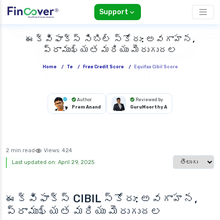
Support
ఈక్విఫాక్స్ సిబిల్ స్కోరు: అవగాహన,
ప్రాముఖ్యత మరియు మెరుగుదల
Home
/
Te
/
Free Credit Score
/
Equifax Cibil Score
Author
Reviewed by
Prem Anand
GuruMoorthy A
2 min read
Views:
424
Select langua
Last updated on: April 29, 2025
ఈక్విఫాక్స్ CIBIL స్కోరు: అవగాహన,
ప్రాముఖ్యత మరియు మెరుగుదల