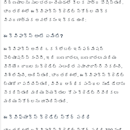
నిర్ణయాలను సులభతరం చేయడంలో కీలక పాత్ర పోషిస్తుంది.
భారతదేశంలో ఈక్విఫాక్స్ క్రెడిట్ స్కోర్‌ల యొక్క
వివరణాత్మక అవలోకనం ఇక్కడ ఉంది:
ఈక్విఫాక్స్ అంటే ఏమిటి?
ఈక్విఫాక్స్ అనేది ఒక గ్లోబల్ ఇన్ఫర్మేషన్
సొల్యూషన్స్ కంపెనీ, ఇది రుణదాతలు, రుణదాతలు మరియు
వినియోగదారులకు క్రెడిట్ సంబంధిత సమాచారాన్ని సేకరించి,
విశ్లేషించి, అందిస్తుంది. భారతదేశంలో, ఈక్విఫాక్స్ క్రెడిట్
బ్యూరోగా పనిచేస్తుంది, వివిధ ఆర్థిక సంస్థల నుండి డేటాను
సేకరిస్తుంది మరియు వ్యక్తుల కోసం క్రెడిట్ నివేదికలు
మరియు స్కోర్‌లను రూపొందిస్తుంది.
ఈక్విఫ్యాక్స్ క్రెడిట్ స్కోర్ పరిధి