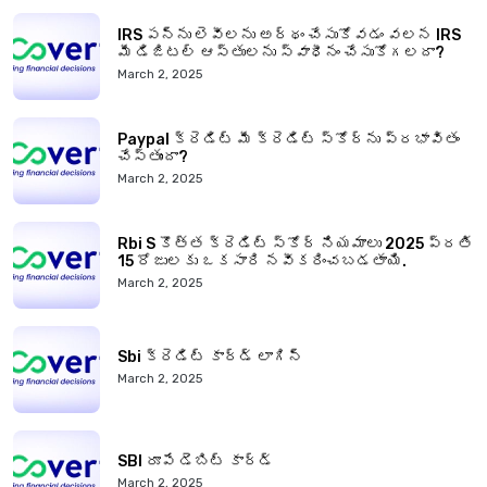
IRS పన్ను లెవీలను అర్థం చేసుకోవడం వలన IRS
మీ డిజిటల్ ఆస్తులను స్వాధీనం చేసుకోగలదా?
March 2, 2025
Paypal క్రెడిట్ మీ క్రెడిట్ స్కోర్‌ను ప్రభావితం
చేస్తుందా?
March 2, 2025
Rbi S కొత్త క్రెడిట్ స్కోర్ నియమాలు 2025 ప్రతి
15 రోజులకు ఒకసారి నవీకరించబడతాయి.
March 2, 2025
Sbi క్రెడిట్ కార్డ్ లాగిన్
March 2, 2025
SBI రూపే డెబిట్ కార్డ్
March 2, 2025