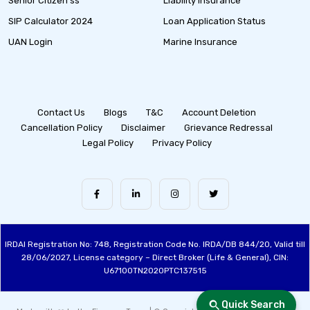
Senior Citizen ss
Liability Insurance
SIP Calculator 2024
Loan Application Status
UAN Login
Marine Insurance
Contact Us
Blogs
T&C
Account Deletion
Cancellation Policy
Disclaimer
Grievance Redressal
Legal Policy
Privacy Policy
IRDAI Registration No: 748, Registration Code No. IRDA/DB 844/20, Valid till
28/06/2027, License category – Direct Broker (Life & General), CIN:
U67100TN2020PTC137515
Quick Search