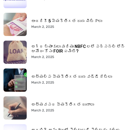
అందరికీ 5 వ్యక్తిగత రుణ చిట్కాలు
March 2, 2025
అగ్ర బ్యాంకులు మరియు NBFC లలో పర్సనల్ లోన్
ఆమోదం కోసం FOIR ఏమిటి?
March 2, 2025
అత్యల్ప వ్యక్తిగత రుణ వడ్డీ రేట్లు
March 2, 2025
అత్యవసర వ్యక్తిగత రుణాలు
March 2, 2025