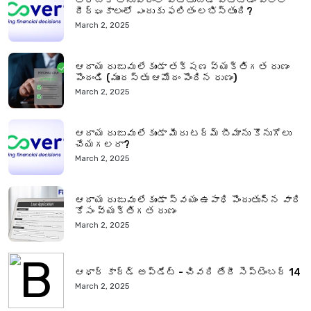
అరబిక్ అనువాదంలో పెట్టుబడి పెట్టడం వల్ల
దీర్ఘకాలంలో ఎందుకు ఫలితం లభిస్తుంది?
March 2, 2025
ఆదాయ రుజువు లేకుండా తక్షణ వ్యక్తిగత రుణం
పొందండి (ముందస్తు ఆమోదం పొందిన రుణం)
March 2, 2025
ఆదాయ రుజువు లేకుండా మీరు టర్మ్ బీమాను కొనుగోలు
చేయగలరా?
March 2, 2025
ఆదాయ రుజువు లేకుండా స్వయం ఉపాధి పొందుతున్న వారి
కోసం వ్యక్తిగత రుణం
March 2, 2025
ఆధార్ కార్డ్ అప్‌డేట్ - చివరి తేదీ సెప్టెంబర్ 14
March 2, 2025