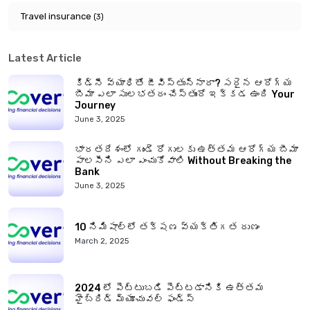
Travel insurance
(3)
Latest Article
కిడ్నీ వ్యాధితో జీవిస్తున్నారా? సరైన ఆరోగ్య
బీమా ఎలా సులభతరం చేస్తుందో ఇక్కడ ఉంది Your
Journey
June 3, 2025
భారతదేశంలో గుండె రోగులకు ఉత్తమ ఆరోగ్య బీమా
పాలసీని ఎలా ఎంచుకోవాలి Without Breaking the
Bank
June 3, 2025
10 నిమిషాల్లో తక్షణ వ్యక్తిగత రుణం
March 2, 2025
2024 లో పెట్టుబడి పెట్టడానికి ఉత్తమ
హైబ్రిడ్ మ్యూచువల్ ఫండ్స్