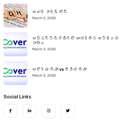
ఆధార్ కార్డ్ లోన్
March 2, 2025
ఆప్షన్స్ ట్రేడింగ్‌లో అంతర్లీన అస్థిరత
పాత్ర
March 2, 2025
ఆరోగ్య బీమా vs జీవిత బీమా
March 2, 2025
Social Links