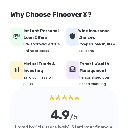
Why Choose Fincover®?
Instant Personal
Wide Insurance
💸
🛡️
Loan Offers
Choices
Pre-approved & 100%
Compare health, life &
online process
car plans
Mutual Funds &
Expert Wealth
📊
🏦
Investing
Management
Zero commission
Personalised goal-
plans
based planning
★★★★★
4.9
/5
Loved by 1M+ users (web). Start your financial