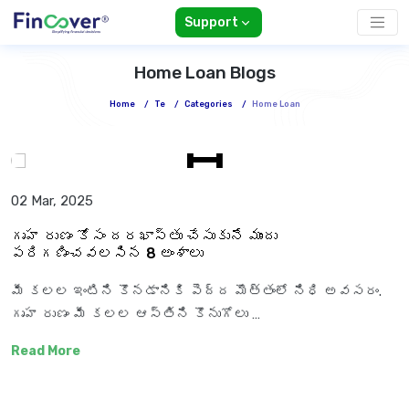
Support
Home Loan Blogs
Home
/
Te
/
Categories
/
Home Loan
02 Mar, 2025
గృహ రుణం కోసం దరఖాస్తు చేసుకునే ముందు
పరిగణించవలసిన 8 అంశాలు
మీ కలల ఇంటిని కొనడానికి పెద్ద మొత్తంలో నిధి అవసరం.
గృహ రుణం మీ కలల ఆస్తిని కొనుగోలు …
Read More