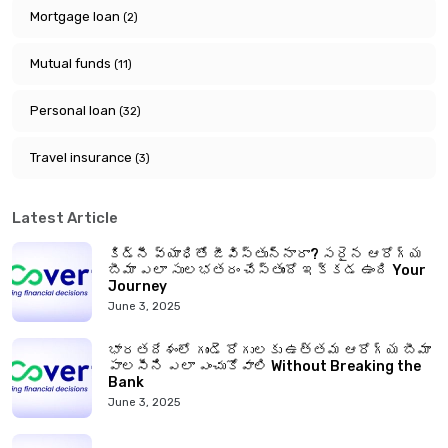
Mortgage loan
(2)
Mutual funds
(11)
Personal loan
(32)
Travel insurance
(3)
Latest Article
కిడ్నీ వ్యాధితో జీవిస్తున్నారా? సరైన ఆరోగ్య
బీమా ఎలా సులభతరం చేస్తుందో ఇక్కడ ఉంది Your
Journey
June 3, 2025
భారతదేశంలో గుండె రోగులకు ఉత్తమ ఆరోగ్య బీమా
పాలసీని ఎలా ఎంచుకోవాలి Without Breaking the
Bank
June 3, 2025