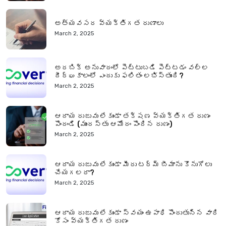
అత్యవసర వ్యక్తిగత రుణాలు
March 2, 2025
అరబిక్ అనువాదంలో పెట్టుబడి పెట్టడం వల్ల
దీర్ఘకాలంలో ఎందుకు ఫలితం లభిస్తుంది?
March 2, 2025
ఆదాయ రుజువు లేకుండా తక్షణ వ్యక్తిగత రుణం
పొందండి (ముందస్తు ఆమోదం పొందిన రుణం)
March 2, 2025
ఆదాయ రుజువు లేకుండా మీరు టర్మ్ బీమాను కొనుగోలు
చేయగలరా?
March 2, 2025
ఆదాయ రుజువు లేకుండా స్వయం ఉపాధి పొందుతున్న వారి
కోసం వ్యక్తిగత రుణం