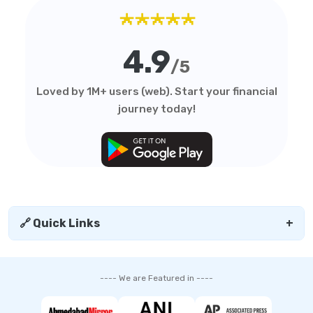
★★★★★
4.9
/5
Loved by 1M+ users (web). Start your financial
journey today!
🔗 Quick Links
+
---- We are Featured in ----