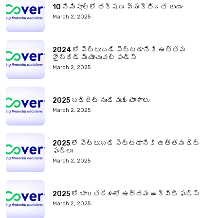
10 నిమిషాల్లో తక్షణ వ్యక్తిగత రుణం
March 2, 2025
2024 లో పెట్టుబడి పెట్టడానికి ఉత్తమ
హైబ్రిడ్ మ్యూచువల్ ఫండ్స్
March 2, 2025
2025 బడ్జెట్ నుండి ముఖ్యాంశాలు
March 2, 2025
2025 లో పెట్టుబడి పెట్టడానికి ఉత్తమ డెట్
ఫండ్లు
March 2, 2025
2025 లో భారతదేశంలో ఉత్తమ ఈక్విటీ ఫండ్స్
March 2, 2025