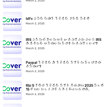
March 2, 2025
Idfc ఫస్ట్ బ్యాంక్ క్రెడిట్ కార్డ్ స్థితి
March 2, 2025
IRS పన్ను లెవీలను అర్థం చేసుకోవడం వలన IRS
మీ డిజిటల్ ఆస్తులను స్వాధీనం చేసుకోగలదా?
March 2, 2025
Paypal క్రెడిట్ మీ క్రెడిట్ స్కోర్‌ను ప్రభావితం
చేస్తుందా?
March 2, 2025
Rbi S కొత్త క్రెడిట్ స్కోర్ నియమాలు 2025 ప్రతి
15 రోజులకు ఒకసారి నవీకరించబడతాయి.
March 2, 2025