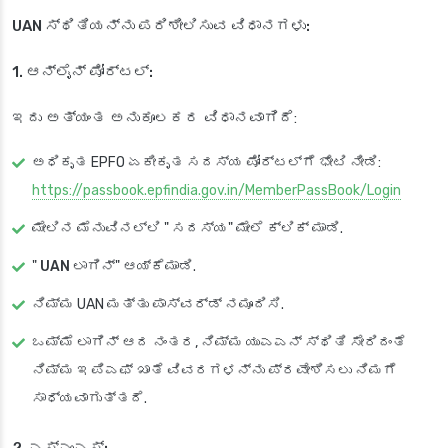
UAN ಸ್ಥಿತಿಯನ್ನು ಪರಿಶೀಲಿಸುವ ವಿಧಾನಗಳು:
1. ಆನ್‌ಲೈನ್ ಪೋರ್ಟಲ್:
ಇದು ಅತ್ಯಂತ ಅನುಕೂಲಕರ ವಿಧಾನವಾಗಿದೆ:
ಅಧಿಕೃತ EPFO ಏಕೀಕೃತ ಸದಸ್ಯ ಪೋರ್ಟಲ್‌ಗೆ ಭೇಟಿ ನೀಡಿ:
https://passbook.epfindia.gov.in/MemberPassBook/Login
ಮೇಲಿನ ಮೆನುವಿನಲ್ಲಿ "
ಸದಸ್ಯ
" ಮೇಲೆ ಕ್ಲಿಕ್ ಮಾಡಿ.
"
UAN ಲಾಗಿನ್
" ಆಯ್ಕೆಮಾಡಿ.
ನಿಮ್ಮ UAN ಮತ್ತು ಪಾಸ್‌ವರ್ಡ್ ನಮೂದಿಸಿ.
ಒಮ್ಮೆ ಲಾಗಿನ್ ಆದ ನಂತರ, ನಿಮ್ಮ ಯುಎಎನ್ ಸ್ಥಿತಿ ಸೇರಿದಂತೆ
ನಿಮ್ಮ ಇಪಿಎಫ್ ಖಾತೆ ವಿವರಗಳನ್ನು ಪ್ರವೇಶಿಸಲು ನಿಮಗೆ
ಸಾಧ್ಯವಾಗುತ್ತದೆ.
2. ಎಸ್ಎಂಎಸ್: