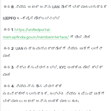
ಹಂತ 8
: ನಿಮ್ಮ ಆಧಾರ್ ಅನ್ನು UAN ನೊಂದಿಗೆ ಲಿಂಕ್ ಮಾಡಲಾಗುತ್ತದೆ
b)
EPFO ಇ-ಕೆವೈಸಿ ಪೋರ್ಟಲ್‌ನಲ್ಲಿ
ಹಂತ 1
:
https://unifiedportal-
mem.epfindia.gov.in/memberinterface/
ಗೆ ಭೇಟಿ ನೀಡಿ
ಹಂತ 2
: UAN ಮತ್ತು ಪಾಸ್‌ವರ್ಡ್‌ನೊಂದಿಗೆ ನಿಮ್ಮ ಖಾತೆಗೆ ಲಾಗಿನ್
ಮಾಡಿ
ಹಂತ 3
: ನಿರ್ವಹಿಸು ವಿಭಾಗದಲ್ಲಿ, KYC ಆಯ್ಕೆಯ ಮೇಲೆ ಕ್ಲಿಕ್
ಮಾಡಿ
ಹಂತ 4
: ನಿಮ್ಮನ್ನು ಹೊಸ ವಿಭಾಗಕ್ಕೆ
ಮರುನಿರ್ದೇಶಿಸಲಾಗುತ್ತದೆ, ಅಲ್ಲಿಂದ ನಿಮ್ಮ ಇಪಿಎಫ್ ಖಾತೆಗೆ
ಲಿಂಕ್ ಮಾಡಲು ಆಧಾರ್ ಅನ್ನು ಆಯ್ಕೆ ಮಾಡಬಹುದು.