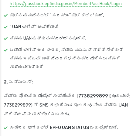
https://passbook.epfindia.gov.in/MemberPassBook/Login
ಮೇಲಿನ ಮೆನುವಿನಲ್ಲಿ "
ಸದಸ್ಯ
" ಮೇಲೆ ಕ್ಲಿಕ್ ಮಾಡಿ.
"
UAN ಲಾಗಿನ್
" ಆಯ್ಕೆಮಾಡಿ.
ನಿಮ್ಮ UAN ಮತ್ತು ಪಾಸ್‌ವರ್ಡ್ ನಮೂದಿಸಿ.
ಒಮ್ಮೆ ಲಾಗಿನ್ ಆದ ನಂತರ, ನಿಮ್ಮ ಯುಎಎನ್ ಸ್ಥಿತಿ ಸೇರಿದಂತೆ
ನಿಮ್ಮ ಇಪಿಎಫ್ ಖಾತೆ ವಿವರಗಳನ್ನು ಪ್ರವೇಶಿಸಲು ನಿಮಗೆ
ಸಾಧ್ಯವಾಗುತ್ತದೆ.
2. ಎಸ್ಎಂಎಸ್:
ನಿಮ್ಮ ನೋಂದಾಯಿತ ಮೊಬೈಲ್ ಸಂಖ್ಯೆಯಿಂದ [
7738299899
](ದೂರವಾಣಿ:
7738299899) ಗೆ SMS ಕಳುಹಿಸುವ ಮೂಲಕವೂ ನೀವು ನಿಮ್ಮ UAN
ಸ್ಥಿತಿಯನ್ನು ಪರಿಶೀಲಿಸಬಹುದು.
ಸಂದೇಶದ ಭಾಗದಲ್ಲಿ
EPFO UAN STATUS
ಎಂದು ಟೈಪ್ ಮಾಡಿ.