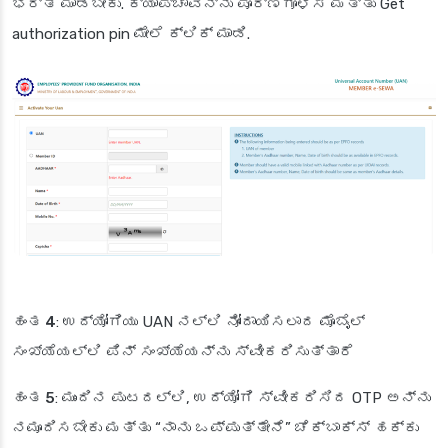
ಭರ್ತಿ ಮಾಡಬೇಕು. ಕ್ಯಾಪ್ಚಾವನ್ನು ಪೂರ್ಣಗೊಳಿಸಿ ಮತ್ತು Get
authorization pin ಮೇಲೆ ಕ್ಲಿಕ್ ಮಾಡಿ.
ಹಂತ 4
: ಉದ್ಯೋಗಿಯು UAN ನಲ್ಲಿ ನೋಂದಾಯಿಸಲಾದ ಮೊಬೈಲ್
ಸಂಖ್ಯೆಯಲ್ಲಿ ಪಿನ್ ಸಂಖ್ಯೆಯನ್ನು ಸ್ವೀಕರಿಸುತ್ತಾರೆ
ಹಂತ 5
: ಮುಂದಿನ ಪುಟದಲ್ಲಿ, ಉದ್ಯೋಗಿ ಸ್ವೀಕರಿಸಿದ OTP ಅನ್ನು
ನಮೂದಿಸಬೇಕು ಮತ್ತು “ನಾನು ಒಪ್ಪುತ್ತೇನೆ” ಚೆಕ್‌ಬಾಕ್ಸ್ ಹಕ್ಕು