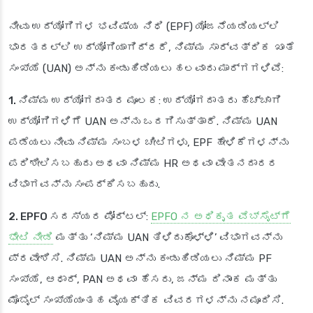
ನೀವು ಉದ್ಯೋಗಿಗಳ ಭವಿಷ್ಯ ನಿಧಿ (EPF) ಯೋಜನೆಯಡಿಯಲ್ಲಿ
ಭಾರತದಲ್ಲಿ ಉದ್ಯೋಗಿಯಾಗಿದ್ದರೆ, ನಿಮ್ಮ ಸಾರ್ವತ್ರಿಕ ಖಾತೆ
ಸಂಖ್ಯೆ (UAN) ಅನ್ನು ಕಂಡುಹಿಡಿಯಲು ಹಲವಾರು ಮಾರ್ಗಗಳಿವೆ:
1. ನಿಮ್ಮ ಉದ್ಯೋಗದಾತರ ಮೂಲಕ
: ಉದ್ಯೋಗದಾತರು ಹೆಚ್ಚಾಗಿ
ಉದ್ಯೋಗಿಗಳಿಗೆ UAN ಅನ್ನು ಒದಗಿಸುತ್ತಾರೆ. ನಿಮ್ಮ UAN
ಪಡೆಯಲು ನೀವು ನಿಮ್ಮ ಸಂಬಳ ಚೀಟಿಗಳು, EPF ಹೇಳಿಕೆಗಳನ್ನು
ಪರಿಶೀಲಿಸಬಹುದು ಅಥವಾ ನಿಮ್ಮ HR ಅಥವಾ ವೇತನದಾರರ
ವಿಭಾಗವನ್ನು ಸಂಪರ್ಕಿಸಬಹುದು.
2. EPFO ಸದಸ್ಯರ ಪೋರ್ಟಲ್
:
EPFO ನ ಅಧಿಕೃತ ವೆಬ್‌ಸೈಟ್‌ಗೆ
ಭೇಟಿ ನೀಡಿ
ಮತ್ತು ‘ನಿಮ್ಮ UAN ತಿಳಿದುಕೊಳ್ಳಿ’ ವಿಭಾಗವನ್ನು
ಪ್ರವೇಶಿಸಿ. ನಿಮ್ಮ UAN ಅನ್ನು ಕಂಡುಹಿಡಿಯಲು ನಿಮ್ಮ PF
ಸಂಖ್ಯೆ, ಆಧಾರ್, PAN ಅಥವಾ ಹೆಸರು, ಜನ್ಮ ದಿನಾಂಕ ಮತ್ತು
ಮೊಬೈಲ್ ಸಂಖ್ಯೆಯಂತಹ ವೈಯಕ್ತಿಕ ವಿವರಗಳನ್ನು ನಮೂದಿಸಿ.