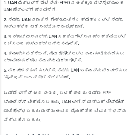
UAN ಪೋರ್ಟಲ್‌ಗೆ ಭೇಟಿ ನೀಡಿ
: EPFO ನ ಅಧಿಕೃತ ವೆಬ್‌ಸೈಟ್ ಮೂಲಕ
UAN ಪೋರ್ಟಲ್‌ಗೆ ಪ್ರವೇಶಿಸಿ.
ನಿಮ್ಮ UAN
ನಮೂದಿಸಿ: ಗೊತ್ತುಪಡಿಸಿದ ಕ್ಷೇತ್ರದಲ್ಲಿ ನಿಮ್ಮ
ಸಾರ್ವತ್ರಿಕ ಖಾತೆ ಸಂಖ್ಯೆಯನ್ನು ಟೈಪ್ ಮಾಡಿ.
ಇನ್‌ಪುಟ್ ಪಾಸ್‌ವರ್ಡ್
: UAN ಸಕ್ರಿಯಗೊಳಿಸುವ ಪ್ರಕ್ರಿಯೆಯಲ್ಲಿ
ರಚಿಸಲಾದ ಪಾಸ್‌ವರ್ಡ್ ಅನ್ನು ನಮೂದಿಸಿ.
ಕ್ಯಾಪ್ಚಾ ಪರಿಶೀಲನೆ
: ನೀವು ರೋಬೋಟ್ ಅಲ್ಲ ಎಂದು ಸಾಬೀತುಪಡಿಸಲು
ಕ್ಯಾಪ್ಚಾ ಪರಿಶೀಲನೆಯನ್ನು ಪೂರ್ಣಗೊಳಿಸಿ.
ಪ್ರವೇಶಕ್ಕಾಗಿ ಸಲ್ಲಿಸಿ
: ನಿಮ್ಮ UAN ಖಾತೆಯನ್ನು ಪ್ರವೇಶಿಸಲು
‘ಸೈನ್ ಇನ್’ ಬಟನ್ ಮೇಲೆ ಕ್ಲಿಕ್ ಮಾಡಿ.
ಒಮ್ಮೆ ಲಾಗಿನ್ ಆದ ನಂತರ, ಬಳಕೆದಾರರು ತಮ್ಮ EPF
ಬ್ಯಾಲೆನ್ಸ್ ವೀಕ್ಷಿಸಬಹುದು, UAN ಲಾಗಿನ್ ಪಾಸ್‌ಬುಕ್ ಡೌನ್‌ಲೋಡ್
ಮಾಡಿಕೊಳ್ಳಬಹುದು ಮತ್ತು ಅವರ ವೈಯಕ್ತಿಕ ವಿವರಗಳನ್ನು
ನಿರ್ವಹಿಸಬಹುದು.