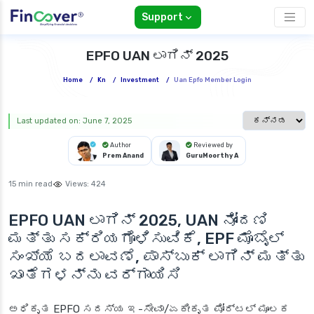
Support
EPFO UAN ಲಾಗಿನ್ 2025
Home
/
Kn
/
Investment
/
Uan Epfo Member Login
Select languag
Last updated on: June 7, 2025
Author
Reviewed by
Prem Anand
GuruMoorthy A
15 min read
Views:
424
EPFO UAN ಲಾಗಿನ್ 2025,
UAN ನೋಂದಣಿ
ಮತ್ತು ಸಕ್ರಿಯಗೊಳಿಸುವಿಕೆ, EPF ಮೊಬೈಲ್
ಸಂಖ್ಯೆ ಬದಲಾವಣೆ, ಪಾಸ್‌ಬುಕ್ ಲಾಗಿನ್ ಮತ್ತು
ಖಾತೆಗಳನ್ನು ವರ್ಗಾಯಿಸಿ
ಅಧಿಕೃತ EPFO ಸದಸ್ಯ ಇ-ಸೇವಾ/ಏಕೀಕೃತ ಪೋರ್ಟಲ್ ಮೂಲಕ