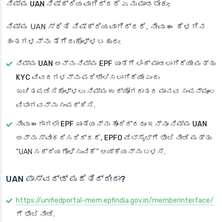
ನಿಮ್ಮ UAN ನಿಷ್ಕ್ರಿಯವಾಗಿದ್ದರೆ ಏನು ಮಾಡಬೇಕು:
ನಿಮ್ಮ UAN ಸ್ಥಿತಿ ನಿಷ್ಕ್ರಿಯವಾಗಿದ್ದರೆ, ನೀವು ಈ ಕೆಳಗಿನ
ಹಂತಗಳನ್ನು ತೆಗೆದುಕೊಳ್ಳಬಹುದು:
ನಿಮ್ಮ UAN ಅನ್ನು ನಿಮ್ಮ EPF ಖಾತೆಗೆ ಲಿಂಕ್ ಮಾಡಲಾಗಿದೆಯೇ ಮತ್ತು
KYC ವಿವರಗಳನ್ನು ಪರಿಶೀಲಿಸಲಾಗಿದೆಯೇ ಎಂದು
ಖಚಿತಪಡಿಸಿಕೊಳ್ಳಲು ನಿಮ್ಮ ಉದ್ಯೋಗದಾತರ ಮಾನವ ಸಂಪನ್ಮೂಲ
ವಿಭಾಗವನ್ನು ಸಂಪರ್ಕಿಸಿ
.
ನೀವು ಈಗಾಗಲೇ EPF ಖಾತೆಯನ್ನು ಹೊಂದಿದ್ದರೂ ಇನ್ನೂ ನಿಮ್ಮ UAN
ಅನ್ನು ಸ್ವೀಕರಿಸದಿದ್ದರೆ, EPFO ವೆಬ್‌ಸೈಟ್‌ಗೆ ಭೇಟಿ ನೀಡಿ
ಮತ್ತು
“UAN ಸಕ್ರಿಯಗೊಳಿಸುವಿಕೆ” ಆಯ್ಕೆಯನ್ನು ಬಳಸಿ.
UAN ಪಾಸ್‌ವರ್ಡ್ ಮರೆತಿದ್ದೀರಾ?
https://unifiedportal-mem.epfindia.gov.in/memberinterface/
ಗೆ ಭೇಟಿ ನೀಡಿ.