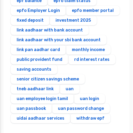
epf balance
epfo claim status
epfo Employer Login
epfo member portal
fixed deposit
investment 2025
link aadhaar with bank account
link aadhaar with your sbi bank account
link pan aadhar card
monthly income
public provident fund
rd interest rates
saving accounts
senior citizen savings scheme
tneb aadhaar link
uan
uan employee login tamil
uan login
uan passbook
uan password change
uidai aadhaar services
withdraw epf