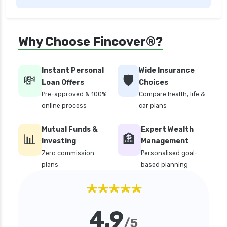
Why Choose Fincover®?
Instant Personal
Wide Insurance
💸
🛡️
Loan Offers
Choices
Pre-approved & 100%
Compare health, life &
online process
car plans
Mutual Funds &
Expert Wealth
📊
🏦
Investing
Management
Zero commission
Personalised goal-
plans
based planning
★★★★★
4.9
/5