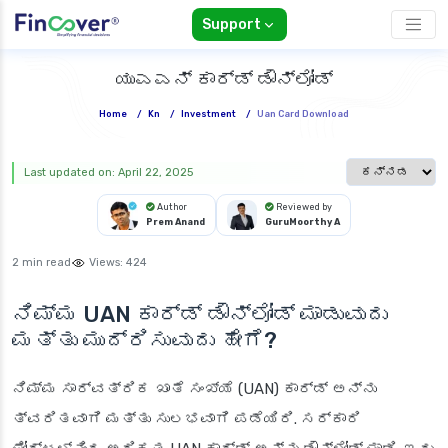
Support
ಯುಎಎನ್ ಕಾರ್ಡ್ ಡೌನ್‌ಲೋಡ್
Home
/
Kn
/
Investment
/
Uan Card Download
Select languag
Last updated on: April 22, 2025
Author
Reviewed by
Prem Anand
GuruMoorthy A
2 min read
Views:
424
ನಿಮ್ಮ UAN ಕಾರ್ಡ್ ಡೌನ್‌ಲೋಡ್ ಮಾಡುವುದು
ಮತ್ತು ಮುದ್ರಿಸುವುದು ಹೇಗೆ?
ನಿಮ್ಮ ಸಾರ್ವತ್ರಿಕ ಖಾತೆ ಸಂಖ್ಯೆ (UAN) ಕಾರ್ಡ್ ಅನ್ನು
ತ್ವರಿತವಾಗಿ ಮತ್ತು ಸುಲಭವಾಗಿ ಪಡೆಯಿರಿ. ಸರ್ಕಾರಿ