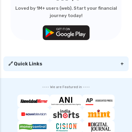
Loved by 1M+ users (web). Start your financial
journey today!
🔗 Quick Links
+
---- We are Featured in ----