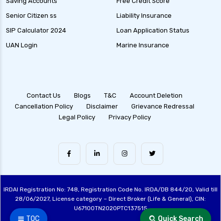
Saving Accounts
Free Credit Score
Senior Citizen ss
Liability Insurance
SIP Calculator 2024
Loan Application Status
UAN Login
Marine Insurance
Contact Us
Blogs
T&C
Account Deletion
Cancellation Policy
Disclaimer
Grievance Redressal
Legal Policy
Privacy Policy
IRDAI Registration No: 748, Registration Code No. IRDA/DB 844/20, Valid till
28/06/2027, License category – Direct Broker (Life & General), CIN:
U67100TN2020PTC137515
☰ TOC
Quick Search