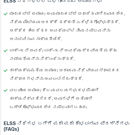
ELSS ನಿಧಿಗಳಲ್ಲಿ ಒಳಗೊಂಡಿರುವ ಅಪಾಯಗಳು
ಮಾರುಕಟ್ಟೆ ಅಪಾಯ:
ಅವು ಮಾರುಕಟ್ಟೆ ಆಧಾರಿತವಾಗಿರುವುದರಿಂದ,
ನಿಧಿಯ ಮೌಲ್ಯವು ಅದಕ್ಕೆ ತಕ್ಕಂತೆ ಏರಿಳಿತಗೊಳ್ಳುತ್ತದೆ.
ಆರ್ಥಿಕ ಹಿಂಜರಿತದ ಅವಧಿಯಲ್ಲಿ ನೀವು ನಷ್ಟವನ್ನು
ಅನುಭವಿಸುವ ಸಾಧ್ಯತೆಯಿದೆ.
ಲಾಕ್-ಇನ್ ಅವಧಿ:
ಲಾಕ್-ಇನ್ ಅವಧಿಯು ದ್ರವ್ಯತೆ ಮತ್ತು
ನಮ್ಯತೆಯನ್ನು ನಿರ್ಬಂಧಿಸುತ್ತದೆ.
ಕಾರ್ಯಕ್ಷಮತೆಯ ಅಪಾಯ:
ಆದಾಯವು ನಿಧಿ ವ್ಯವಸ್ಥಾಪಕರ
ನಿರ್ಧಾರಗಳನ್ನು ಅವಲಂಬಿಸಿರುತ್ತದೆ.
ವಲಯೀಯ ಅಪಾಯ:
ಕೆಲವು ವಲಯಗಳು ಕಳಪೆಯಾಗಿ
ಕಾರ್ಯನಿರ್ವಹಿಸಿದರೆ, ಅವುಗಳಿಗೆ ಅತಿಯಾಗಿ
ಒಡ್ಡಿಕೊಳ್ಳುವುದರಿಂದ ನಷ್ಟವಾಗಬಹುದು.
ELSS ನಿಧಿಗಳ ಬಗ್ಗೆ ಪದೇ ಪದೇ ಕೇಳಲಾಗುವ ಪ್ರಶ್ನೆಗಳು
(FAQs)