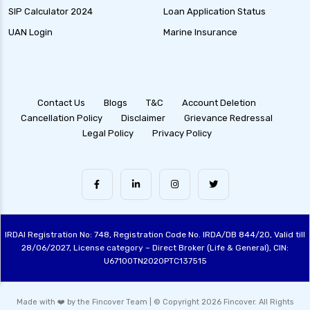
SIP Calculator 2024
Loan Application Status
UAN Login
Marine Insurance
Contact Us
Blogs
T&C
Account Deletion
Cancellation Policy
Disclaimer
Grievance Redressal
Legal Policy
Privacy Policy
IRDAI Registration No: 748, Registration Code No. IRDA/DB 844/20, Valid till
28/06/2027, License category – Direct Broker (Life & General), CIN:
U67100TN2020PTC137515
Made with ❤️ by the Fincover Team | © Copyright 2026 Fincover. All Rights