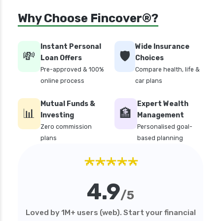
Why Choose Fincover®?
Instant Personal
Wide Insurance
💸
🛡️
Loan Offers
Choices
Pre-approved & 100%
Compare health, life &
online process
car plans
Mutual Funds &
Expert Wealth
📊
🏦
Investing
Management
Zero commission
Personalised goal-
plans
based planning
★★★★★
4.9
/5
Loved by 1M+ users (web). Start your financial