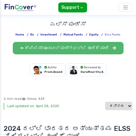
Support
ಎಲ್ಸ್ ಫಂಡ್ಸ್
Home
/
Kn
/
Investment
/
Mutual Funds
/
Equity
/
Elss Funds
ಈಕ್ವಿಟಿ ಮ್ಯೂಚುವಲ್ ಫಂಡ್‌ಗಳಲ್ಲಿ ಹೂಡಿಕೆ ಮಾಡಿ
Author
Reviewed by
Prem Anand
GuruMoorthy A
2 min read
Views:
424
Select languag
Last updated on: April 28, 2025
2024 ರಲ್ಲಿ ಭಾರತದ ಅತ್ಯುತ್ತಮ
ELSS