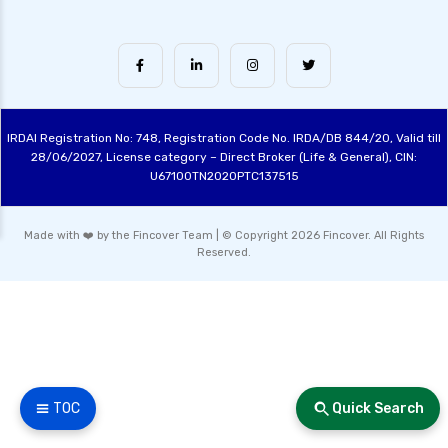
IRDAI Registration No: 748, Registration Code No. IRDA/DB 844/20, Valid till
28/06/2027, License category – Direct Broker (Life & General), CIN:
U67100TN2020PTC137515
Made with ❤️ by the Fincover Team | © Copyright 2026 Fincover. All Rights
Reserved.
☰ TOC
Quick Search