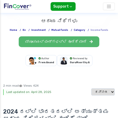
Support
ಆದಾಯ ನಿಧಿಗಳು
Home
/
Kn
/
Investment
/
Mutual Funds
/
Category
/
Income Funds
ಮ್ಯೂಚುಯಲ್ ಫಂಡ್‌ಗಳಲ್ಲಿ ಹೂಡಿಕೆ ಮಾಡಿ
Author
Reviewed by
Prem Anand
GuruMoorthy A
2 min read
Views:
424
Select languag
Last updated on: April 28, 2025
2024 ರಲ್ಲಿ ಭಾರತದಲ್ಲಿ ಅತ್ಯುತ್ತಮ