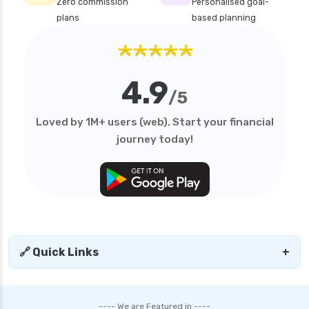
Zero commission
Personalised goal-
plans
based planning
★★★★★
4.9
/5
Loved by 1M+ users (web). Start your financial
journey today!
🔗 Quick Links
+
---- We are Featured in ----