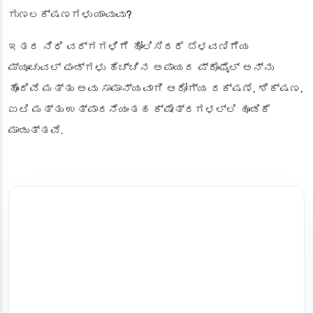
ಗುಣಲಕ್ಷಣಗಳು ಯಾವುವು?
ಇತರ ನಿಧಿ ವರ್ಗಗಳಿಗೆ ಹೋಲಿಸಿದರೆ ಬೆಳವಣಿಗೆಯ
ಮ್ಯೂಚುವಲ್ ಫಂಡ್‌ಗಳು ಹೆಚ್ಚಿನ ಅಪಾಯದ ಪ್ರೊಫೈಲ್ ಅನ್ನು
ಹೊಂದಿವೆ ಮತ್ತು ಅವು ಸಾಮಾನ್ಯವಾಗಿ ಆರೋಗ್ಯ ರಕ್ಷಣೆ, ಶಿಕ್ಷಣ,
ಐಟಿ ಮತ್ತು ಉತ್ಪಾದನೆಯಂತಹ ಕ್ಷೇತ್ರಗಳಲ್ಲಿ ಹೂಡಿಕೆ
ಮಾಡುತ್ತವೆ.