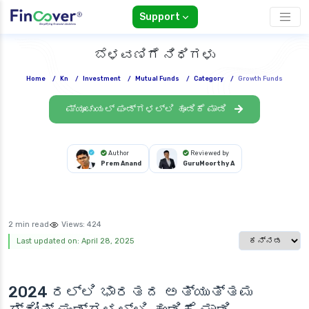
Support
ಬೆಳವಣಿಗೆ ನಿಧಿಗಳು
Home
/
Kn
/
Investment
/
Mutual Funds
/
Category
/
Growth Funds
ಮ್ಯೂಚುಯಲ್ ಫಂಡ್‌ಗಳಲ್ಲಿ ಹೂಡಿಕೆ ಮಾಡಿ
Author
Reviewed by
Prem Anand
GuruMoorthy A
2 min read
Views:
424
Select languag
Last updated on: April 28, 2025
2024 ರಲ್ಲಿ ಭಾರತದ ಅತ್ಯುತ್ತಮ