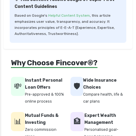
Content Guidelines
Based on Google's
Helpful Content System
, this article
emphasizes user value, transparency, and accuracy. It
incorporates principles of E-E-A-T (Experience, Expertise,
Authoritativeness, Trustworthiness).
Why Choose Fincover®?
Instant Personal
Wide Insurance
💸
🛡️
Loan Offers
Choices
Pre-approved & 100%
Compare health, life &
online process
car plans
Mutual Funds &
Expert Wealth
📊
🏦
Investing
Management
Zero commission
Personalised goal-