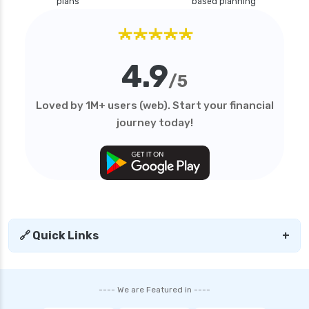
plans
based planning
★★★★★
4.9
/5
Loved by 1M+ users (web). Start your financial
journey today!
🔗 Quick Links
+
---- We are Featured in ----