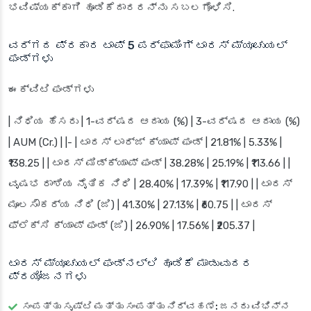
ಭವಿಷ್ಯಕ್ಕಾಗಿ ಹೂಡಿಕೆದಾರರನ್ನು ಸಬಲಗೊಳಿಸಿ.
ವರ್ಗದ ಪ್ರಕಾರ ಟಾಪ್ 5 ಪರ್ಫಾಮಿಂಗ್ ಟಾರಸ್ ಮ್ಯೂಚುಯಲ್
ಫಂಡ್‌ಗಳು
ಈಕ್ವಿಟಿ ಫಂಡ್‌ಗಳು
| ನಿಧಿಯ ಹೆಸರು | 1-ವರ್ಷದ ಆದಾಯ (%) | 3-ವರ್ಷದ ಆದಾಯ (%)
| AUM (Cr.) | |- | ಟಾರಸ್ ಲಾರ್ಜ್ ಕ್ಯಾಪ್ ಫಂಡ್ | 21.81% | 5.33% |
₹138.25 | | ಟಾರಸ್ ಮಿಡ್‌ಕ್ಯಾಪ್ ಫಂಡ್ | 38.28% | 25.19% | ₹113.66 | |
ವೃಷಭ ರಾಶಿಯ ನೈತಿಕ ನಿಧಿ | 28.40% | 17.39% | ₹117.90 | | ಟಾರಸ್
ಮೂಲಸೌಕರ್ಯ ನಿಧಿ (ಜಿ) | 41.30% | 27.13% | ₹60.75 | | ಟಾರಸ್
ಫ್ಲೆಕ್ಸಿ ಕ್ಯಾಪ್ ಫಂಡ್ (ಜಿ) | 26.90% | 17.56% | ₹205.37 |
ಟಾರಸ್ ಮ್ಯೂಚುಯಲ್ ಫಂಡ್‌ನಲ್ಲಿ ಹೂಡಿಕೆ ಮಾಡುವುದರ
ಪ್ರಯೋಜನಗಳು
ಸಂಪತ್ತು ಸೃಷ್ಟಿ ಮತ್ತು ಸಂಪತ್ತು ನಿರ್ವಹಣೆ:
ಜನರು ವಿಭಿನ್ನ