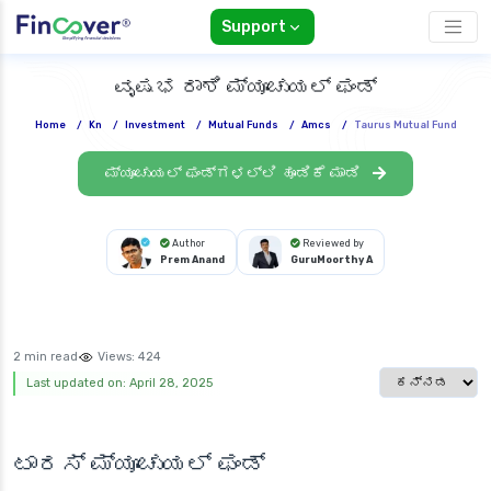
Support
ವೃಷಭ ರಾಶಿ ಮ್ಯೂಚುಯಲ್ ಫಂಡ್
Home
/
Kn
/
Investment
/
Mutual Funds
/
Amcs
/
Taurus Mutual Fund
ಮ್ಯೂಚುಯಲ್ ಫಂಡ್‌ಗಳಲ್ಲಿ ಹೂಡಿಕೆ ಮಾಡಿ
Author
Reviewed by
Prem Anand
GuruMoorthy A
2 min read
Views:
424
Select languag
Last updated on: April 28, 2025
ಟಾರಸ್ ಮ್ಯೂಚುಯಲ್ ಫಂಡ್