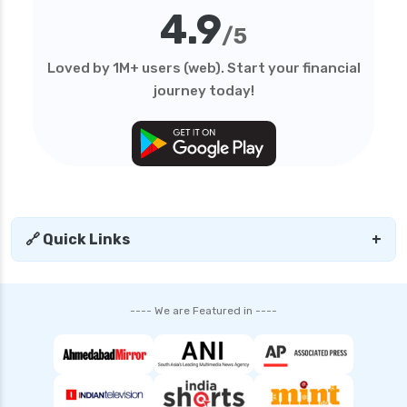
4.9
/5
Loved by 1M+ users (web). Start your financial
journey today!
🔗 Quick Links
+
---- We are Featured in ----