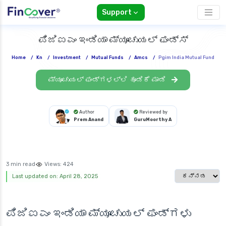
Support
ಪಿಜಿಐಎಂ ಇಂಡಿಯಾ ಮ್ಯೂಚುಯಲ್ ಫಂಡ್ಸ್
Home
/
Kn
/
Investment
/
Mutual Funds
/
Amcs
/
Pgim India Mutual Fund
ಮ್ಯೂಚುಯಲ್ ಫಂಡ್‌ಗಳಲ್ಲಿ ಹೂಡಿಕೆ ಮಾಡಿ
Author
Reviewed by
Prem Anand
GuruMoorthy A
3 min read
Views:
424
Select languag
Last updated on: April 28, 2025
ಪಿಜಿಐಎಂ ಇಂಡಿಯಾ ಮ್ಯೂಚುಯಲ್ ಫಂಡ್‌ಗಳು