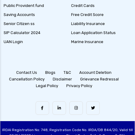
Public Provident fund
Credit Cards
Saving Accounts
Free Credit Score
Senior Citizen ss
Liability Insurance
SIP Calculator 2024
Loan Application Status
UAN Login
Marine Insurance
Contact Us
Blogs
T&C
Account Deletion
Cancellation Policy
Disclaimer
Grievance Redressal
Legal Policy
Privacy Policy
IRDAI Registration No: 748, Registration Code No. IRDA/DB 844/20, Valid till