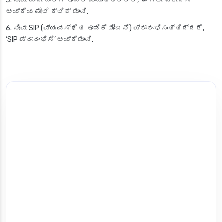
ನೀವು ಒಂದೇ ಬಾರಿಗೆ ಹೂಡಿಕೆ ಮಾಡುತ್ತಿದ್ದರೆ, ‘ಈಗಲೇ ಖರೀದಿಸಿ’
ಆಯ್ಕೆಯ ಮೇಲೆ ಕ್ಲಿಕ್ ಮಾಡಿ.
ನೀವು SIP (ವ್ಯವಸ್ಥಿತ ಹೂಡಿಕೆ ಯೋಜನೆ) ಪ್ರಾರಂಭಿಸುತ್ತಿದ್ದರೆ,
‘SIP ಪ್ರಾರಂಭಿಸಿ’ ಆಯ್ಕೆಮಾಡಿ.