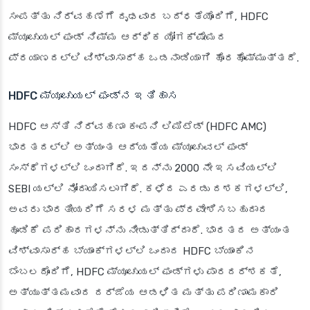
ಸಂಪತ್ತು ನಿರ್ವಹಣೆಗೆ ದೃಢವಾದ ಬದ್ಧತೆಯೊಂದಿಗೆ, HDFC
ಮ್ಯೂಚುಯಲ್ ಫಂಡ್ ನಿಮ್ಮ ಆರ್ಥಿಕ ಯೋಗಕ್ಷೇಮದ
ಪ್ರಯಾಣದಲ್ಲಿ ವಿಶ್ವಾಸಾರ್ಹ ಒಡನಾಡಿಯಾಗಿ ಹೊರಹೊಮ್ಮುತ್ತದೆ.
HDFC ಮ್ಯೂಚುಯಲ್ ಫಂಡ್‌ನ ಇತಿಹಾಸ
HDFC ಆಸ್ತಿ ನಿರ್ವಹಣಾ ಕಂಪನಿ ಲಿಮಿಟೆಡ್ (HDFC AMC)
ಭಾರತದಲ್ಲಿ ಅತ್ಯಂತ ಆದ್ಯತೆಯ ಮ್ಯೂಚುವಲ್ ಫಂಡ್
ಸಂಸ್ಥೆಗಳಲ್ಲಿ ಒಂದಾಗಿದೆ. ಇದನ್ನು 2000 ನೇ ಇಸವಿಯಲ್ಲಿ
SEBI ಯಲ್ಲಿ ನೋಂದಾಯಿಸಲಾಗಿದೆ. ಕಳೆದ ಎರಡು ದಶಕಗಳಲ್ಲಿ,
ಅವರು ಭಾರತೀಯರಿಗೆ ಸರಳ ಮತ್ತು ಪ್ರವೇಶಿಸಬಹುದಾದ
ಹೂಡಿಕೆ ಪರಿಹಾರಗಳನ್ನು ನೀಡುತ್ತಿದ್ದಾರೆ. ಭಾರತದ ಅತ್ಯಂತ
ವಿಶ್ವಾಸಾರ್ಹ ಬ್ಯಾಂಕ್‌ಗಳಲ್ಲಿ ಒಂದಾದ HDFC ಬ್ಯಾಂಕಿನ
ಬೆಂಬಲದೊಂದಿಗೆ, HDFC ಮ್ಯೂಚುಯಲ್ ಫಂಡ್‌ಗಳು ಪಾರದರ್ಶಕತೆ,
ಅತ್ಯುತ್ತಮವಾದ ದರ್ಜೆಯ ಆಡಳಿತ ಮತ್ತು ಪರಿಣಾಮಕಾರಿ