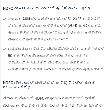
HDFC ಮ್ಯೂಚುಯಲ್ ಫಂಡ್‌ನಲ್ಲಿ ಹೂಡಿಕೆ ಮಾಡುವುದೇಕೆ?
ಬಲವಾದ AUM ಬೆಳವಣಿಗೆ:
ಅಕ್ಟೋಬರ್ 31, 2023 ರ ಹೊತ್ತಿಗೆ
ನಿರ್ವಹಣೆಯಲ್ಲಿರುವ ಆಸ್ತಿಗಳಲ್ಲಿ (AUM) ರೂ. 4.74 ಲಕ್ಷ
ಕೋಟಿಗೂ ಹೆಚ್ಚು ನಿರ್ವಹಣೆಯಾಗಿದ್ದು, ಇದು ಭಾರತದ ಅತಿದೊಡ್ಡ
ಮ್ಯೂಚುಯಲ್ ಫಂಡ್ ಹೌಸ್‌ಗಳಲ್ಲಿ ಒಂದಾಗಿದೆ.
ವೈವಿಧ್ಯಮಯ ಉತ್ಪನ್ನ ಪೋರ್ಟ್‌ಫೋಲಿಯೊ:
ವಿವಿಧ ವರ್ಗಗಳಲ್ಲಿ
80 ಕ್ಕೂ ಹೆಚ್ಚು ಮ್ಯೂಚುಯಲ್ ಫಂಡ್ ಯೋಜನೆಗಳ ಸಮಗ್ರ
ಶ್ರೇಣಿಯನ್ನು ನೀಡುತ್ತಿದೆ, ವೈವಿಧ್ಯಮಯ ಹೂಡಿಕೆದಾರರ
ಅಗತ್ಯತೆಗಳು ಮತ್ತು ಅಪಾಯದ ಹಸಿವುಗಳನ್ನು ಪೂರೈಸುತ್ತದೆ.
HDFC ಮ್ಯೂಚುಯಲ್ ಫಂಡ್‌ನಲ್ಲಿ ಆನ್‌ಲೈನ್‌ನಲ್ಲಿ ಹೂಡಿಕೆ
ಮಾಡುವುದು ಹೇಗೆ?
ನಿಮ್ಮ ಮನೆಯಿಂದಲೇ HDFC ಮ್ಯೂಚುವಲ್ ಫಂಡ್‌ನಲ್ಲಿ ಹೂಡಿಕೆ
ಮಾಡಲು, ಈ ತ್ವರಿತ ಮತ್ತು ಸುಲಭ ಹಂತಗಳನ್ನು ಅನುಸರಿಸಿ: