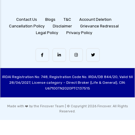
Contact Us
Blogs
T&C
Account Deletion
Cancellation Policy
Disclaimer
Grievance Redressal
Legal Policy
Privacy Policy
IRDAI Registration No: 748, Registration Code No. IRDA/DB 844/20, Valid till
28/06/2027, License category – Direct Broker (Life & General), CIN:
U67100TN2020PTC137515
Made with ❤️ by the Fincover Team | © Copyright 2026 Fincover. All Rights
Reserved.