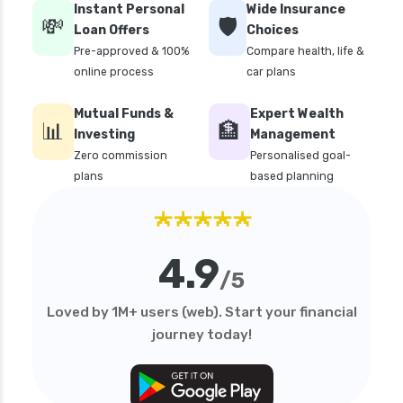
Instant Personal
Wide Insurance
💸
🛡️
Loan Offers
Choices
Pre-approved & 100%
Compare health, life &
online process
car plans
Mutual Funds &
Expert Wealth
📊
🏦
Investing
Management
Zero commission
Personalised goal-
plans
based planning
★★★★★
4.9
/5
Loved by 1M+ users (web). Start your financial
journey today!