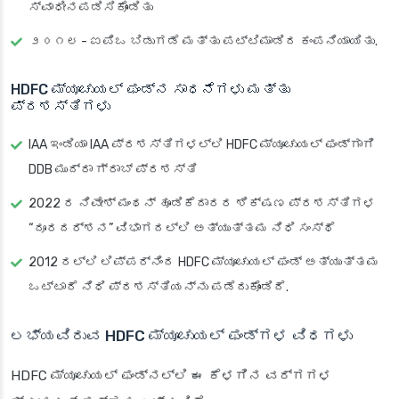
ಸ್ವಾಧೀನಪಡಿಸಿಕೊಂಡಿತು
೨೦೧೮ - ಐಪಿಒ ಬಿಡುಗಡೆ ಮತ್ತು ಪಟ್ಟಿಮಾಡಿದ ಕಂಪನಿಯಾಯಿತು.
HDFC ಮ್ಯೂಚುಯಲ್ ಫಂಡ್‌ನ ಸಾಧನೆಗಳು ಮತ್ತು
ಪ್ರಶಸ್ತಿಗಳು
IAA ಇಂಡಿಯಾ IAA ಪ್ರಶಸ್ತಿಗಳಲ್ಲಿ HDFC ಮ್ಯೂಚುಯಲ್ ಫಂಡ್‌ಗಾಗಿ
DDB ಮುದ್ರಾ ಗ್ರಾಬ್ ಪ್ರಶಸ್ತಿ
2022 ರ ನಿವೇಶ್ ಮಂಥನ್ ಹೂಡಿಕೆದಾರರ ಶಿಕ್ಷಣ ಪ್ರಶಸ್ತಿಗಳ
“ದೂರದರ್ಶನ” ವಿಭಾಗದಲ್ಲಿ ಅತ್ಯುತ್ತಮ ನಿಧಿ ಸಂಸ್ಥೆ
2012 ರಲ್ಲಿ ಲಿಪ್ಪರ್‌ನಿಂದ HDFC ಮ್ಯೂಚುಯಲ್ ಫಂಡ್ ಅತ್ಯುತ್ತಮ
ಒಟ್ಟಾರೆ ನಿಧಿ ಪ್ರಶಸ್ತಿಯನ್ನು ಪಡೆದುಕೊಂಡಿದೆ.
ಲಭ್ಯವಿರುವ HDFC ಮ್ಯೂಚುಯಲ್ ಫಂಡ್‌ಗಳ ವಿಧಗಳು
HDFC ಮ್ಯೂಚುಯಲ್ ಫಂಡ್‌ನಲ್ಲಿ ಈ ಕೆಳಗಿನ ವರ್ಗಗಳ