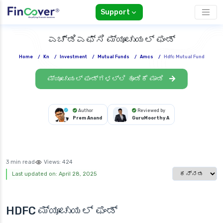
Support
ಎಚ್‌ಡಿಎಫ್‌ಸಿ ಮ್ಯೂಚುಯಲ್ ಫಂಡ್
Home
/
Kn
/
Investment
/
Mutual Funds
/
Amcs
/
Hdfc Mutual Fund
ಮ್ಯೂಚುಯಲ್ ಫಂಡ್‌ಗಳಲ್ಲಿ ಹೂಡಿಕೆ ಮಾಡಿ
Author
Reviewed by
Prem Anand
GuruMoorthy A
3 min read
Views:
424
Select languag
Last updated on: April 28, 2025
HDFC ಮ್ಯೂಚುಯಲ್ ಫಂಡ್