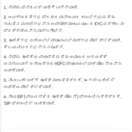
ನಿಮ್ಮ ಫಿನ್‌ಕವರ್ ಖಾತೆಗೆ ಲಾಗಿನ್ ಮಾಡಿ.
ಅವಶ್ಯಕತೆಗಳ ಪ್ರಕಾರ ಮಾನ್ಯವಾದ ದಾಖಲೆಗಳು ಮತ್ತು
ಗುರುತಿನ ಪುರಾವೆಗಳನ್ನು ಅಪ್‌ಲೋಡ್ ಮಾಡುವ ಮೂಲಕ KYC ಪರಿಶೀಲನಾ
ಪ್ರಕ್ರಿಯೆಯನ್ನು ಪೂರ್ಣಗೊಳಿಸಿ.
ಹೂಡಿಕೆಗಳ ಅಡಿಯಲ್ಲಿ ಮ್ಯೂಚುವಲ್ ಫಂಡ್‌ಗಳ ಮೇಲೆ ಕ್ಲಿಕ್ ಮಾಡಿ,
ಕೆಲವು ವಿವರಗಳನ್ನು ನಮೂದಿಸಿ.
ನಿಮ್ಮ ಹೂಡಿಕೆಯ ವ್ಯಾಪ್ತಿ ಮತ್ತು ಅಪಾಯದ ಆಶಯಕ್ಕೆ
ಅನುಗುಣವಾಗಿ ಅತ್ಯುತ್ತಮ HDFC ಮ್ಯೂಚುಯಲ್ ಫಂಡ್ ಯೋಜನೆಯನ್ನು
ಆಯ್ಕೆಮಾಡಿ.
ನೀವು ಒಂದೇ ಬಾರಿಗೆ ಹೂಡಿಕೆ ಮಾಡುತ್ತಿದ್ದರೆ, ‘ಈಗಲೇ ಖರೀದಿಸಿ’
ಆಯ್ಕೆಯ ಮೇಲೆ ಕ್ಲಿಕ್ ಮಾಡಿ.
ನೀವು SIP (ವ್ಯವಸ್ಥಿತ ಹೂಡಿಕೆ ಯೋಜನೆ) ಪ್ರಾರಂಭಿಸುತ್ತಿದ್ದರೆ,
‘SIP ಪ್ರಾರಂಭಿಸಿ’ ಆಯ್ಕೆಮಾಡಿ.