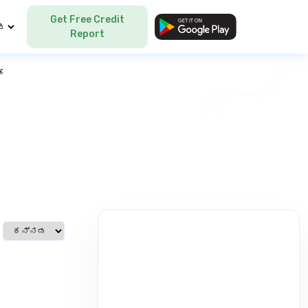
Get Free Credit
Language
Report
್
Select language