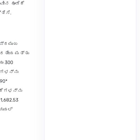
ನವೀನ ಹೂಡಿಕೆ
ತಿಸಿ.
ನ ಪ್ರಮುಖ
ಭಾರತೀಯ ಮತ್ತು
ಯು 300
ಯಗಳನ್ನು
90*
ಕೆಗಳನ್ನು
31,682.53
ೂಚುಯಲ್