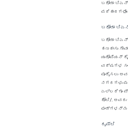
ಬರೋಡಾ ಬಿಎನ್
ಪರಿಹಾರಗಳೊಂ
ಬರೋಡಾ ಬಿಎನ್
ಬರೋಡಾ ಬಿಎನ್‌
ಹಣಕಾಸು ಸೇವಾ
ಯುರೋಪಿಯನ್ ದ
ವರ್ಷಗಳ ಸಂಚ
ಪೂರೈಸಲು ಅವರ
ನಗರಗಳು ಮತ್
ಎಲ್ಲರಿಗೂ ಪ್
ಕೋಟಿ/. ಅವರು
ಫಂಡ್‌ಗಳನ್ನು 
ದೃಷ್ಟಿ