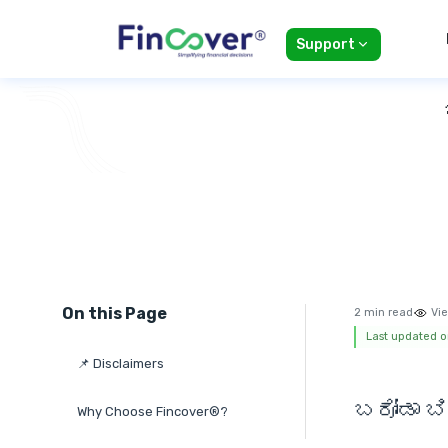
Support
On this Page
2 min read
Vie
Last updated o
📌 Disclaimers
ಬರೋಡಾ ಬಿ
Why Choose Fincover®?