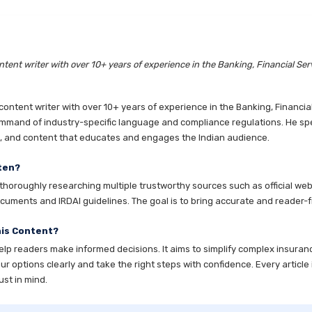
tent writer with over 10+ years of experience in the Banking, Financial Ser
ntent writer with over 10+ years of experience in the Banking, Financia
mmand of industry-specific language and compliance regulations. He speci
es, and content that educates and engages the Indian audience.
ten?
horoughly researching multiple trustworthy sources such as official websi
cuments and IRDAI guidelines. The goal is to bring accurate and reader-fr
his Content?
help readers make informed decisions. It aims to simplify complex insuran
 options clearly and take the right steps with confidence. Every article 
ust in mind.