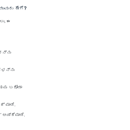
ಡುವುದು ಹೇಗೆ?
ಲು, ಈ
ಳನ್ನು
ರಗಳನ್ನು
್ತಮ ಬರೋಡಾ
ಕ್ ಮಾಡಿ.
’ ಆಯ್ಕೆಮಾಡಿ.