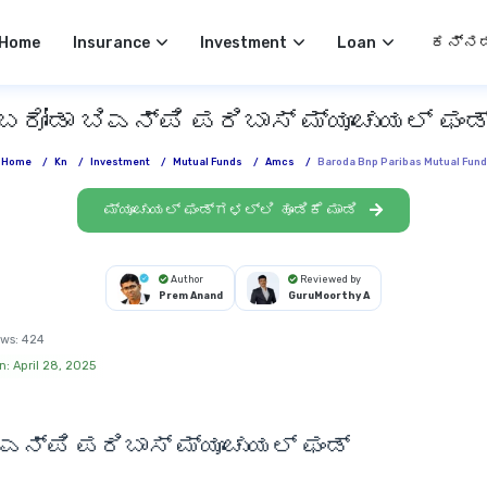
Select 
Home
Insurance
Investment
Loan
ಬರೋಡಾ ಬಿಎನ್‌ಪಿ ಪರಿಬಾಸ್ ಮ್ಯೂಚುಯಲ್ ಫಂಡ
Home
/
Kn
/
Investment
/
Mutual Funds
/
Amcs
/
Baroda Bnp Paribas Mutual Fund
ಮ್ಯೂಚುಯಲ್ ಫಂಡ್‌ಗಳಲ್ಲಿ ಹೂಡಿಕೆ ಮಾಡಿ
Author
Reviewed by
Prem Anand
GuruMoorthy A
ws:
424
n: April 28, 2025
ಎನ್‌ಪಿ ಪರಿಬಾಸ್ ಮ್ಯೂಚುಯಲ್ ಫಂಡ್