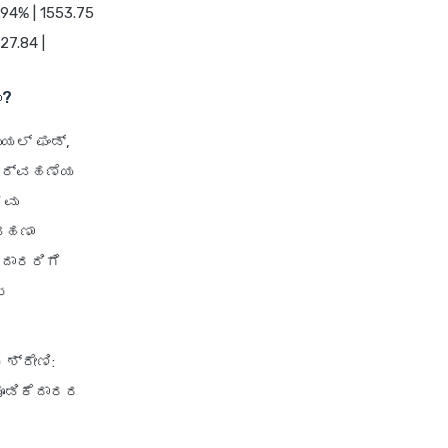
.94% | 1553.75
27.84 |
ು?
ುಯಲ್ ಫಂಡ್,
 ನಿರ್ವಹಣೆಯ
ಗವು
ವಹಣಾ
ೆದಾರರಿಗೆ
ಟ
ಶ್ರೇಣಿ:
ಹೂಡಿಕೆದಾರರ