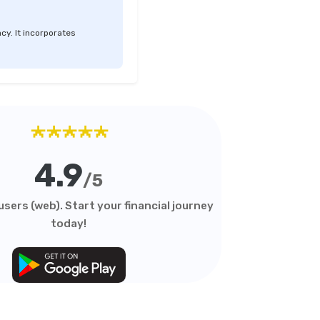
cy. It incorporates
★★★★★
4.9
/5
sers (web). Start your financial journey
today!