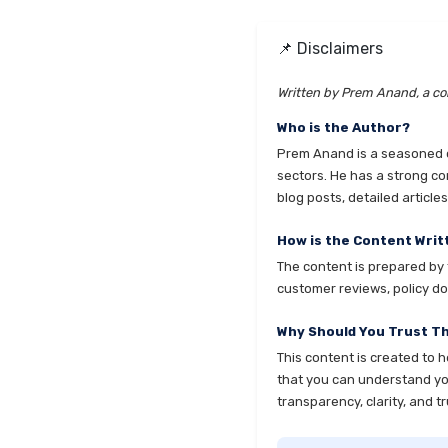
📌 Disclaimers
Written by Prem Anand, a con
Who is the Author?
Prem Anand is a seasoned co
sectors. He has a strong co
blog posts, detailed articl
How is the Content Writ
The content is prepared by t
customer reviews, policy do
Why Should You Trust T
This content is created to 
that you can understand your
transparency, clarity, and tr