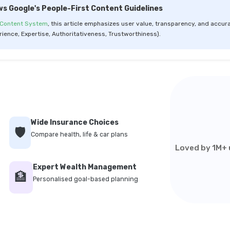
ws Google's People-First Content Guidelines
 Content System
, this article emphasizes user value, transparency, and accura
rience, Expertise, Authoritativeness, Trustworthiness).
Wide Insurance Choices
🛡️
Compare health, life & car plans
Loved by 1M+ u
Expert Wealth Management
🏦
Personalised goal-based planning