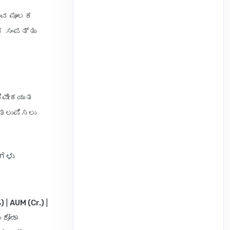
ಡುವ ಮೂಲಕ
ಕ ಸಂಪತ್ತು
ವಿವೇಕಯುತ
 ತಲುಪಿಸಲು
‌ಗಳು
)
|
AUM (Cr.)
|
 ಬರೋಡಾ