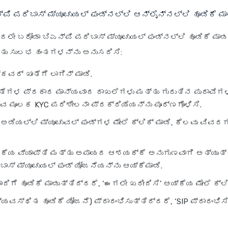
‌ಪಿ ಪರಿಬಾಸ್ ಮ್ಯೂಚುಯಲ್ ಫಂಡ್‌ನಲ್ಲಿ ಆನ್‌ಲೈನ್‌ನಲ್ಲಿ ಹೂಡಿಕೆ ಮಾ
ದಲೇ ಬರೋಡಾ ಬಿಎನ್‌ಪಿ ಪರಿಬಾಸ್ ಮ್ಯೂಚುಯಲ್ ಫಂಡ್‌ನಲ್ಲಿ ಹೂಡಿಕೆ ಮಾಡ
ತು ಸುಲಭ ಹಂತಗಳನ್ನು ಅನುಸರಿಸಿ:
‌ಕವರ್ ಖಾತೆಗೆ ಲಾಗಿನ್ ಮಾಡಿ.
ಗಳ ಪ್ರಕಾರ ಮಾನ್ಯವಾದ ದಾಖಲೆಗಳು ಮತ್ತು ಗುರುತಿನ ಪುರಾವೆಗ
ಡುವ ಮೂಲಕ KYC ಪರಿಶೀಲನಾ ಪ್ರಕ್ರಿಯೆಯನ್ನು ಪೂರ್ಣಗೊಳಿಸಿ.
ಅಡಿಯಲ್ಲಿ ಮ್ಯೂಚುವಲ್ ಫಂಡ್‌ಗಳ ಮೇಲೆ ಕ್ಲಿಕ್ ಮಾಡಿ, ಕೆಲವು ವಿವ
ಡಿಕೆಯ ವ್ಯಾಪ್ತಿ ಮತ್ತು ಅಪಾಯದ ಆಶಯಕ್ಕೆ ಅನುಗುಣವಾಗಿ ಅತ್ಯುತ
ಬಾಸ್ ಮ್ಯೂಚುಯಲ್ ಫಂಡ್ ಯೋಜನೆಯನ್ನು ಆಯ್ಕೆಮಾಡಿ.
ಬಾರಿಗೆ ಹೂಡಿಕೆ ಮಾಡುತ್ತಿದ್ದರೆ, ‘ಈಗಲೇ ಖರೀದಿಸಿ’ ಆಯ್ಕೆಯ ಮೇಲೆ ಕ್ಲಿ
ವ್ಯವಸ್ಥಿತ ಹೂಡಿಕೆ ಯೋಜನೆ) ಪ್ರಾರಂಭಿಸುತ್ತಿದ್ದರೆ, ‘SIP ಪ್ರಾರಂಭಿಸಿ