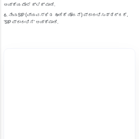
ಆಯ್ಕೆಯ ಮೇಲೆ ಕ್ಲಿಕ್ ಮಾಡಿ.
ನೀವು SIP (ವ್ಯವಸ್ಥಿತ ಹೂಡಿಕೆ ಯೋಜನೆ) ಪ್ರಾರಂಭಿಸುತ್ತಿದ್ದರೆ,
‘SIP ಪ್ರಾರಂಭಿಸಿ’ ಆಯ್ಕೆಮಾಡಿ.