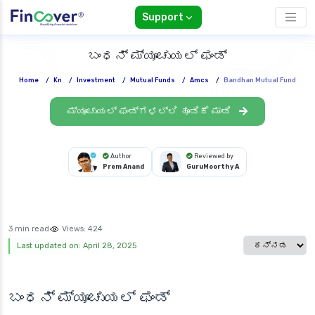
Support
ಬಂಧನ್ ಮ್ಯೂಚುಯಲ್ ಫಂಡ್
Home
/
Kn
/
Investment
/
Mutual Funds
/
Amcs
/
Bandhan Mutual Fund
ಮ್ಯೂಚುಯಲ್ ಫಂಡ್‌ಗಳಲ್ಲಿ ಹೂಡಿಕೆ ಮಾಡಿ
Author
Reviewed by
Prem Anand
GuruMoorthy A
3 min read
Views:
424
Select languag
Last updated on: April 28, 2025
ಬಂಧನ್ ಮ್ಯೂಚುಯಲ್ ಫಂಡ್