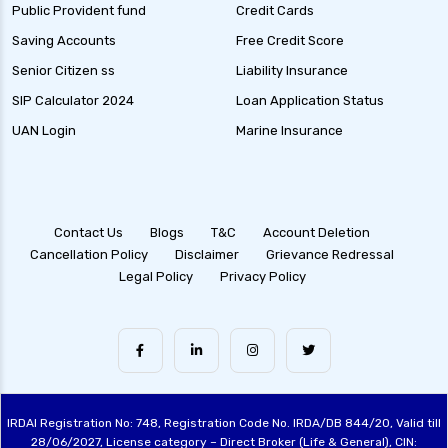
Public Provident fund
Credit Cards
Saving Accounts
Free Credit Score
Senior Citizen ss
Liability Insurance
SIP Calculator 2024
Loan Application Status
UAN Login
Marine Insurance
Contact Us
Blogs
T&C
Account Deletion
Cancellation Policy
Disclaimer
Grievance Redressal
Legal Policy
Privacy Policy
IRDAI Registration No: 748, Registration Code No. IRDA/DB 844/20, Valid till
28/06/2027, License category – Direct Broker (Life & General), CIN: