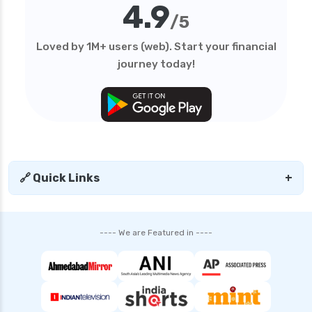
4.9
/5
Loved by 1M+ users (web). Start your financial
journey today!
🔗 Quick Links
+
---- We are Featured in ----