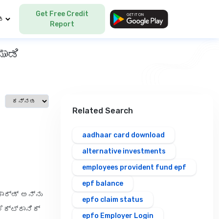
Get Free Credit
Language
Report
ಮಾಡಿ
Select language
Related Search
aadhaar card download
alternative investments
employees provident fund epf
epf balance
ಕಾರ್ಡ್ ಅನ್ನು
epfo claim status
ೆಕ್ಟ್ರಾನಿಕ್
epfo Employer Login