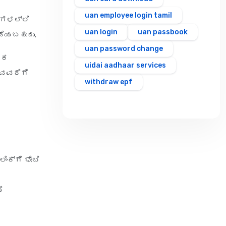
uan employee login tamil
್ರಗಳಲ್ಲಿ
uan login
uan passbook
ಡೆಯಬಹುದು.
uan password change
ೂಲಕ
uidai aadhaar services
ಪುವವರೆಗೆ
withdraw epf
ಲಿಂಕ್‌ಗೆ ಭೇಟಿ
ೆ