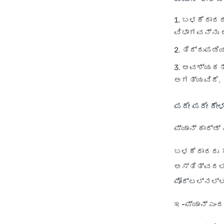
ಬಳಕೆದಾರರು
ವಿಭಾಗವನ್ನು ಆ
ತಿದ್ದುಪಡಿಯ
ಅವಶ್ಯಕತೆಯ
ಅಗತ್ಯವಿದೆ.
ಪದೇ ಪದೇ ಕೇ
ಪ್ಯಾನ್ ಕಾರ್
ಬಳಕೆದಾರರು ಹ
ಅಸ್ತಿತ್ವದಲ್
ಪೋರ್ಟಲ್‌ನಲ್
ಇ-ಪ್ಯಾನ್ ಎಂದ