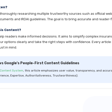
ten?
horoughly researching multiple trustworthy sources such as official websi
cuments and IRDAI guidelines. The goal is to bring accurate and reader-fr
his Content?
help readers make informed decisions. It aims to simplify complex insuran
 options clearly and take the right steps with confidence. Every article 
ust in mind.
ws Google's People-First Content Guidelines
 Content System
, this article emphasizes user value, transparency, and accura
rience, Expertise, Authoritativeness, Trustworthiness).