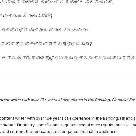
್ಮ ಪ್ಯಾನ್ ಕಾರ್ಡ್‌ನ ಡಿಜಿಟಲ್ ಸಹಿ ಮಾಡಿದ ಪ್ರತಿಯಾಗಿದೆ.
‌ಗೆ ಮುಕ್ತಾಯ ದಿನಾಂಕವಿದೆಯೇ?
ಕಾರ್ಡ್‌ಗಳಿಗೆ ಮುಕ್ತಾಯ ದಿನಾಂಕವಿರುವುದಿಲ್ಲ.
್ ಕಾರ್ಡ್‌ನ ಪ್ರಿಂಟ್‌ಔಟ್ ತೆಗೆದುಕೊಳ್ಳಬಹುದೇ?
DF ಅನ್ನು ಡೌನ್‌ಲೋಡ್ ಮಾಡಿಕೊಳ್ಳಬಹುದು ಮತ್ತು ಮುದ್ರಣವನ್ನು ತೆಗೆದ
tent writer with over 10+ years of experience in the Banking, Financial Ser
ntent writer with over 10+ years of experience in the Banking, Financia
mmand of industry-specific language and compliance regulations. He speci
es, and content that educates and engages the Indian audience.