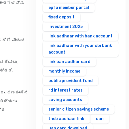
 ಹಂತಗಳನ್ನು
epfo member portal
fixed deposit
investment 2025
link aadhaar with bank account
ರರಿಗೆ ನೀಡುವ
link aadhaar with your sbi bank
account
ವಹಿವಾಟು,
link pan aadhar card
ತ್ತದೆ.
monthly income
public provident fund
rd interest rates
ುದು. ಹಣಕಾಸಿನ
saving accounts
ು ತಡೆಯಲು
senior citizen savings scheme
ತ್ರ
tneb aadhaar link
uan
uan card download