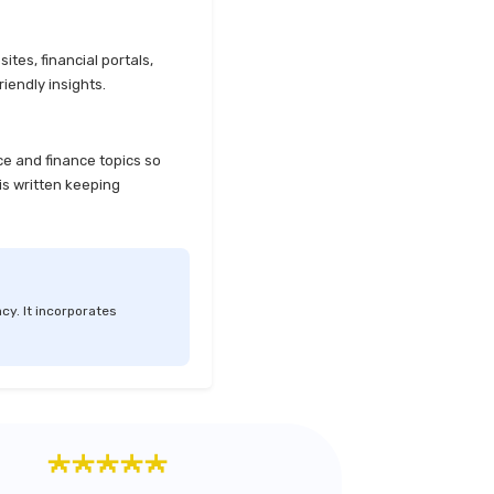
tes, financial portals,
iendly insights.
ce and finance topics so
is written keeping
cy. It incorporates
★★★★★