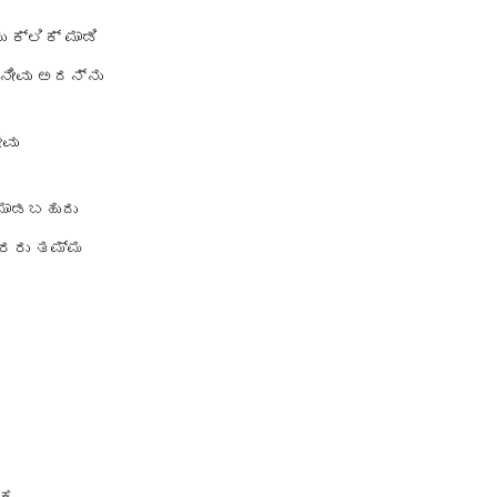
 ಕ್ಲಿಕ್ ಮಾಡಿ
 ನೀವು ಅದನ್ನು
ೀವು
 ಮಾಡಬಹುದು
ದಾರರು ತಮ್ಮ