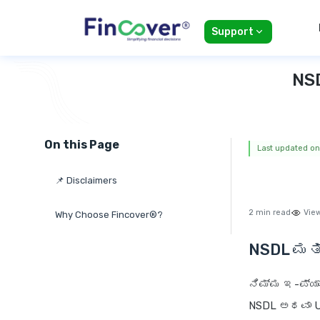
Support
NSD
On this Page
Last updated on:
📌 Disclaimers
2 min read
Vie
Why Choose Fincover®?
NSDL ಮತ್ತ
ನಿಮ್ಮ ಇ-ಪ್ಯಾನ
NSDL ಅಥವಾ UT