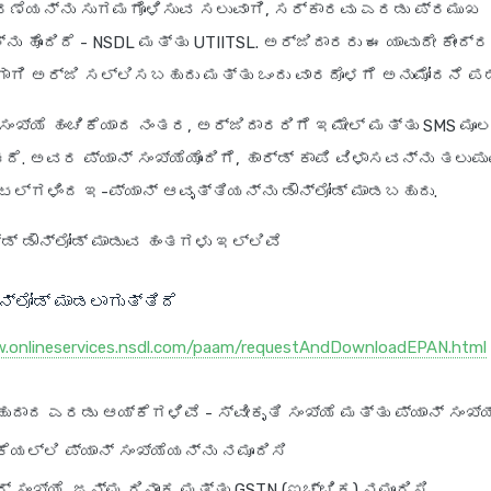
ಕರಣೆಯನ್ನು ಸುಗಮಗೊಳಿಸುವ ಸಲುವಾಗಿ, ಸರ್ಕಾರವು ಎರಡು ಪ್ರಮುಖ
ನು ಹೊಂದಿದೆ - NSDL ಮತ್ತು UTIITSL. ಅರ್ಜಿದಾರರು ಈ ಯಾವುದೇ ಕೇಂದ
್‌ಗಾಗಿ ಅರ್ಜಿ ಸಲ್ಲಿಸಬಹುದು ಮತ್ತು ಒಂದು ವಾರದೊಳಗೆ ಅನುಮೋದನೆ ಪ
 ಸಂಖ್ಯೆ ಹಂಚಿಕೆಯಾದ ನಂತರ, ಅರ್ಜಿದಾರರಿಗೆ ಇಮೇಲ್ ಮತ್ತು SMS ಮ
ದೆ. ಅವರ ಪ್ಯಾನ್ ಸಂಖ್ಯೆಯೊಂದಿಗೆ, ಹಾರ್ಡ್ ಕಾಪಿ ವಿಳಾಸವನ್ನು ತಲು
ಲ್‌ಗಳಿಂದ ಇ-ಪ್ಯಾನ್ ಆವೃತ್ತಿಯನ್ನು ಡೌನ್‌ಲೋಡ್ ಮಾಡಬಹುದು.
್ಡ್ ಡೌನ್‌ಲೋಡ್ ಮಾಡುವ ಹಂತಗಳು ಇಲ್ಲಿವೆ
ನ್‌ಲೋಡ್ ಮಾಡಲಾಗುತ್ತಿದೆ
w.onlineservices.nsdl.com/paam/requestAndDownloadEPAN.html
ುದಾದ ಎರಡು ಆಯ್ಕೆಗಳಿವೆ - ಸ್ವೀಕೃತಿ ಸಂಖ್ಯೆ ಮತ್ತು ಪ್ಯಾನ್ ಸಂಖ್ಯ
ಕೆಯಲ್ಲಿ ಪ್ಯಾನ್ ಸಂಖ್ಯೆಯನ್ನು ನಮೂದಿಸಿ
್ ಸಂಖ್ಯೆ, ಜನ್ಮ ದಿನಾಂಕ ಮತ್ತು GSTN (ಐಚ್ಛಿಕ) ನಮೂದಿಸಿ.