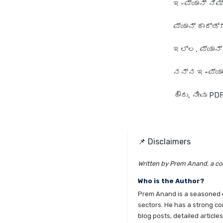
ಇ-ಪ್ಯಾನ್ ನಿಮ
ಪ್ಯಾನ್ ಕಾರ್ಡ್
ಇಲ್ಲ, ಪ್ಯಾನ್ 
ನನ್ನ ಇ-ಪ್ಯಾನ
ಹೌದು, ನೀವು P
📌 Disclaimers
Written by Prem Anand, a con
Who is the Author?
Prem Anand is a seasoned co
sectors. He has a strong co
blog posts, detailed articl