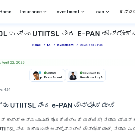
Select 
Home
Insurance
Investment
Loan
L ಮತ್ತು UTIITSL ನಿಂದ E-PAN ಡೌನ್‌ಲೋಡ್ 
Home
/
Kn
/
Investment
/
Download E Pan
 April 22, 2025
Author
Reviewed by
Prem Anand
GuruMoorthy A
ws:
424
ು UTIITSL ನಿಂದ e-PAN ಡೌನ್‌ಲೋಡ್ ಮಾಡಿ
್ ಕಾರ್ಡ್ ಅನ್ನು ಯಾವುದೇ ತೊಂದರೆಯಿಲ್ಲದೆ ಪಡೆಯಿರಿ! ನಿಮ್ಮ ಪ್ಯಾನ್ 
IITSL ನಿಂದ ತಕ್ಷಣವೇ ಆನ್‌ಲೈನ್‌ನಲ್ಲಿ ಡೌನ್‌ಲೋಡ್ ಮಾಡಿ. ನಿಮ್ಮ ಎಲ