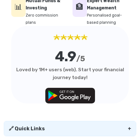
Mutual Funds &
Expert Wealth
📊
🏦
Investing
Management
Zero commission
Personalised goal-
plans
based planning
★★★★★
4.9
/5
Loved by 1M+ users (web). Start your financial
journey today!
🔗 Quick Links
+