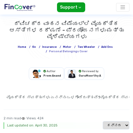
Support
ದ್ವಿಚಕ್ರ ವಾಹನ ವಿಮೆಯಲ್ಲಿ ವೈಯಕ್ತಿಕ
ಆಸ್ತಿಗಳ ರಕ್ಷಣೆ - ಪ್ರಯೋಜನಗಳು ಮತ್ತು
ವೈಶಿಷ್ಟ್ಯಗಳು
Home
/
Kn
/
Insurance
/
Motor
/
Two Wheeler
/
Add Ons
/
Personal Belongings Cover
Author
Reviewed by
Prem Anand
GuruMoorthy A
ವೈಯಕ್ತಿಕ ಸ್ವತ್ತುಗಳು ಏನನ್ನು ಒಳಗೊಂಡಿರುತ್ತವೆ?
ವೈಯಕ್ತಿಕ ಸ್ವತ್
2 min read
Views:
424
Select languag
Last updated on: April 30, 2025