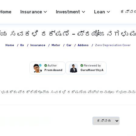
Select 
Home
Insurance
Investment
Loan
ೂನ್ಯ ಸವಕಳಿ ರಕ್ಷಣೆ - ಪ್ರಯೋಜನಗಳು ಮ
Home
/
Kn
/
Insurance
/
Motor
/
Car
/
Addons
/
Zero Depreciation Cover
Author
Reviewed by
Prem Anand
GuruMoorthy A
ಗಳು
ಹಕ್ಕು ಪ್ರಕ್ರಿಯೆ
ಶೂನ್ಯ ಸವಕಳಿ ರಕ್ಷಣೆಯ ವೆಚ್ಚ
ಅನುಕೂಲಗಳು
ಅನಾನು
Select language