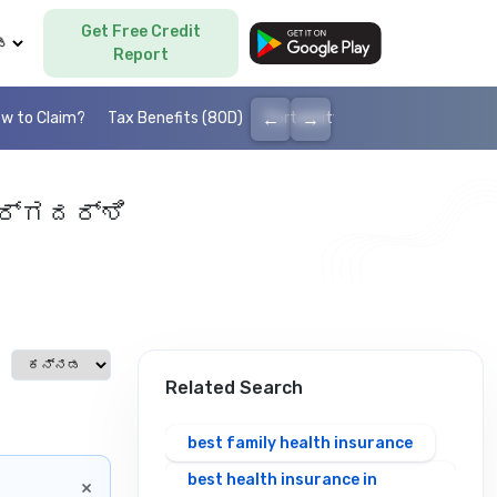
Get Free Credit
Language
Report
←
→
w to Claim?
Tax Benefits (80D)
Portability
Cashless health I
ಾರ್ಗದರ್ಶಿ
Select language
Related Search
best family health insurance
best health insurance in
×