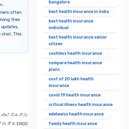
bangalore
ದು
best health insurance in india
mers often
lving their
best health insurance
s updates,
individual
 chat. This
best health insurance senior
citizen
cashless health insurance
compare health insurance
plans
cost of 20 lakh health
insurance
covid 19 health insurance
critical illness health insurance
edelweiss health insurance
 ಪಾಲಿಸಿಯನ್ನು
್ ಮತ್ತು ERGO
family health insurance