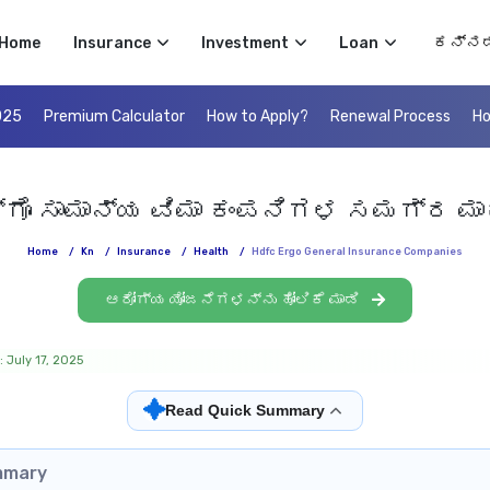
Select 
Home
Insurance
Investment
Loan
025
Premium Calculator
How to Apply?
Renewal Process
Ho
ಗೊ ಸಾಮಾನ್ಯ ವಿಮಾ ಕಂಪನಿಗಳ ಸಮಗ್ರ ಮ
Home
/
Kn
/
Insurance
/
Health
/
Hdfc Ergo General Insurance Companies
ಆರೋಗ್ಯ ಯೋಜನೆಗಳನ್ನು ಹೋಲಿಕೆ ಮಾಡಿ
 July 17, 2025
✦
Read Quick Summary
mmary