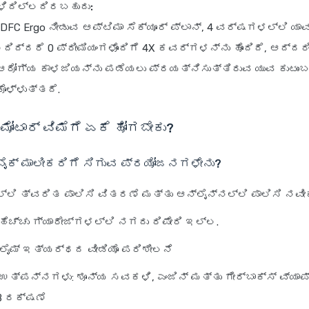
ಿಳಿದಿಲ್ಲದಿರಬಹುದು:
DFC Ergo ನೀಡುವ ಆಪ್ಟಿಮಾ ಸೆಕ್ಯೂರ್ ಪ್ಲಾನ್, 4 ವರ್ಷಗಳಲ್ಲಿ ಯಾವ
ಲದಿದ್ದರೆ 0 ಪ್ರೀಮಿಯಂಗಳೊಂದಿಗೆ 4X ಕವರ್‌ಗಳನ್ನು ಹೊಂದಿದೆ, ಆದ್ದರ
ಆರೋಗ್ಯ ಕಾಳಜಿಯನ್ನು ಪಡೆಯಲು ಪ್ರಯತ್ನಿಸುತ್ತಿರುವ ಯುವ ಕುಟುಂಬ
ಿಕೊಳ್ಳುತ್ತದೆ.
ಮೋಟಾರ್ ವಿಮೆಗೆ ಏಕೆ ಹೋಗಬೇಕು?
 ಬೈಕ್ ಮಾಲೀಕರಿಗೆ ಸಿಗುವ ಪ್ರಯೋಜನಗಳೇನು?
ನಲ್ಲಿ ತ್ವರಿತ ಪಾಲಿಸಿ ವಿತರಣೆ ಮತ್ತು ಆನ್‌ಲೈನ್‌ನಲ್ಲಿ ಪಾಲಿಸಿ ನ
 ಹೆಚ್ಚು ಗ್ಯಾರೇಜ್‌ಗಳಲ್ಲಿ ನಗದು ರಿಪೇರಿ ಇಲ್ಲ.
ಲೈಮ್ ಇತ್ಯರ್ಥದ ವೀಡಿಯೊ ಪರಿಶೀಲನೆ
 ಉತ್ಪನ್ನಗಳು: ಶೂನ್ಯ ಸವಕಳಿ, ಎಂಜಿನ್ ಮತ್ತು ಗೇರ್‌ಬಾಕ್ಸ್ ವ್ಯಾಪ
B ರಕ್ಷಣೆ