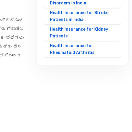
Disorders in India
Health Insurance for Stroke
Patients in India
ಂಸ್ಕರಿಸುವ
ತು ಗ್ರಾಮೀಣ
Health Insurance for Kidney
Patients
ಕ ಬೆಲೆಗಳು.
Health Insurance for
ಮತ್ತು ಹೊಸ
Rheumatoid Arthritis
ಾಲಿಸಿದಾರರ
Health Insurance by Sum Insured
10 Lakh Health Insurance
2 Crore Health Insurance
20 Lakh Health Insurance
30 Lakh Health Insurance
5 Lakh Health Insurance