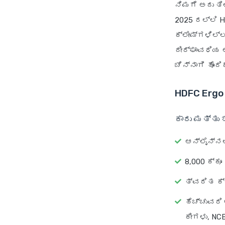
ನಿಮಗೆ ಅದು ತ
2025 ರಲ್ಲಿ H
ಕ್ಲೇಮ್‌ಗಳಿಲ್
ದೀರ್ಘಾವಧಿಯ 
ಚೆನ್ನಾಗಿ ಹೊಂದ
HDFC Ergo 
ಕಾರು ಮತ್ತು
ಆನ್‌ಲೈನ್‌
8,000 ಕ್ಕೂ
ತ್ವರಿತ ಕ್
ಹೆಚ್ಚುವರಿ
ಕೀಗಳು, NC