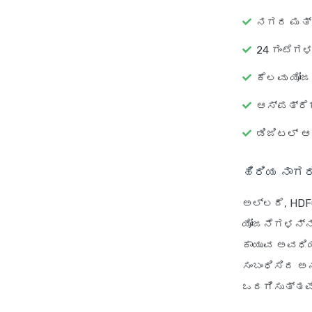
ನಗರ ಮತ್ತ
24 ಗಂಟೆಗಳ
ಕೆಲವು ಯೋಜನ
ಆಸ್ಪತ್ರೆ
ಡಿಜಿಟಲ್ ಆ
ಹಿರಿಯ ನಾಗರ
ಅಲ್ಲದೆ, HDF
ಯೋಜನೆಗಳನ್ನು
ಕಾಯುವ ಅವಧಿಯ
ಸಂಬಂಧಿಸಿದ ಅ
ಒದಗಿಸುತ್ತವೆ