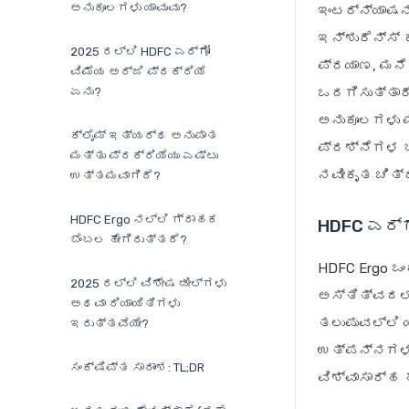
ಅನುಕೂಲಗಳು ಯಾವುವು?
ಇಂಟರ್ನ್ಯಾಷನ
ಇನ್ಶುರೆನ್ಸ್
2025 ರಲ್ಲಿ HDFC ಎರ್ಗೋ
ಪ್ರಯಾಣ, ಮನೆ 
ವಿಮೆಯ ಅರ್ಜಿ ಪ್ರಕ್ರಿಯೆ
ಏನು?
ಒದಗಿಸುತ್ತಾರೆ
ಅನುಕೂಲಗಳು ಮ
ಕ್ಲೈಮ್ ಇತ್ಯರ್ಥ ಅನುಪಾತ
ಪ್ರಶ್ನೆಗಳ ಬ
ಮತ್ತು ಪ್ರಕ್ರಿಯೆಯು ಎಷ್ಟು
ನವೀಕೃತ ಚಿತ್
ಉತ್ತಮವಾಗಿದೆ?
HDFC Ergo ನಲ್ಲಿ ಗ್ರಾಹಕ
HDFC ಎರ್ಗ
ಬೆಂಬಲ ಹೇಗಿರುತ್ತದೆ?
HDFC Ergo ಒಂ
2025 ರಲ್ಲಿ ವಿಶೇಷ ಡೀಲ್‌ಗಳು
ಅಸ್ತಿತ್ವದಲ್
ಅಥವಾ ರಿಯಾಯಿತಿಗಳು
ತಲುಪುವಲ್ಲಿ ಯ
ಇರುತ್ತವೆಯೇ?
ಉತ್ಪನ್ನಗಳನ್
ಸಂಕ್ಷಿಪ್ತ ಸಾರಾಂಶ: TL;DR
ವಿಶ್ವಾಸಾರ್ಹ 