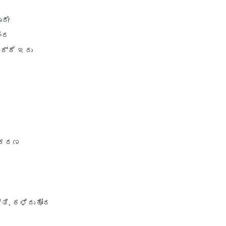
Plan
ುದೇ
ಿಂದ
ಕ್ಕೆ ಇದು
ವೀಕರಣ
್ತಿ, ಕಳೆದುಹೋದ