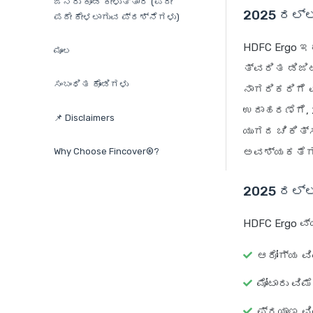
ಜನರು ಕೂಡ ಕೇಳುತ್ತಾರೆ (ಪದೇ
2025 ರಲ್
ಪದೇ ಕೇಳಲಾಗುವ ಪ್ರಶ್ನೆಗಳು)
HDFC Ergo ಇ
ಮೂಲ
ತ್ವರಿತ ಡಿಜಿ
ಸಂಬಂಧಿತ ಕೊಂಡಿಗಳು
ನಾಗರಿಕರಿಗೆ
ಉದಾಹರಣೆಗೆ, 
📌 Disclaimers
ಯುಗದ ಚಿಕಿತ್
Why Choose Fincover®?
ಅವಶ್ಯಕತೆಗಳನ
2025 ರಲ್ಲ
HDFC Ergo ವ
ಆರೋಗ್ಯ ವಿಮ
ಮೋಟಾರು ವಿಮ
ಪ್ರಯಾಣ ವಿ