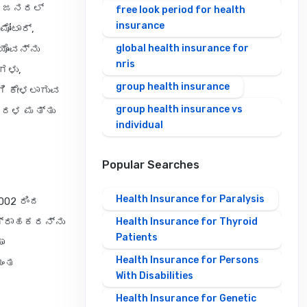
ಗೋ ಜನರಲ್
free look period for health
insurance
ೋಟಾರ್,
global health insurance for
ಯೊವನ್ನು
nris
ಗಳು,
group health insurance
ಿ ಕೇಳಲಾಗುವ
group health insurance vs
 ಸರಳ ಮತ್ತು
individual
Popular Searches
Health Insurance for Paralysis
002 ರಿಂದ
ಗ್ರಾಹಕರನ್ನು
Health Insurance for Thyroid
Patients
ಾ
Health Insurance for Persons
ಯಂತ
With Disabilities
Health Insurance for Genetic