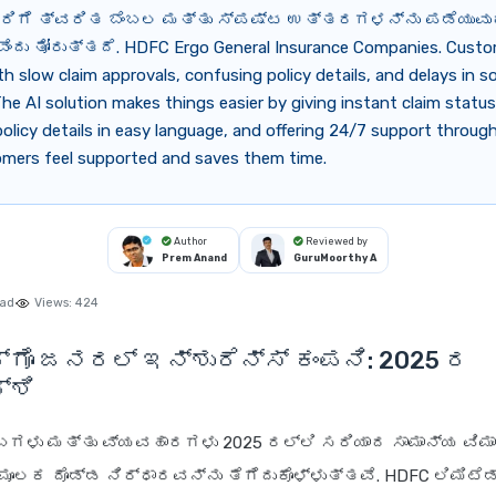
ಿಗೆ ತ್ವರಿತ ಬೆಂಬಲ ಮತ್ತು ಸ್ಪಷ್ಟ ಉತ್ತರಗಳನ್ನು ಪಡೆಯುವು
ು ತೋರುತ್ತದೆ. HDFC Ergo General Insurance Companies. Custo
th slow claim approvals, confusing policy details, and delays in so
he AI solution makes things easier by giving instant claim statu
policy details in easy language, and offering 24/7 support through
omers feel supported and saves them time.
Author
Reviewed by
Prem Anand
GuruMoorthy A
ead
Views:
424
ಗೊ ಜನರಲ್ ಇನ್ಶುರೆನ್ಸ್ ಕಂಪನಿ: 2025 ರ
್ಶಿ
ಂಬಗಳು ಮತ್ತು ವ್ಯವಹಾರಗಳು 2025 ರಲ್ಲಿ ಸರಿಯಾದ ಸಾಮಾನ್ಯ ವಿಮಾ
ಮೂಲಕ ದೊಡ್ಡ ನಿರ್ಧಾರವನ್ನು ತೆಗೆದುಕೊಳ್ಳುತ್ತವೆ. HDFC ಲಿಮಿಟೆಡ