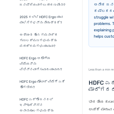
ಅನೇಕ ಜನರ
ಜನಪ್ರಿಯವಾಗಲು ಕಾರಣವೇನು?
ಕಷ್ಟಕರವೆಂದ
2025 ರಲ್ಲಿ HDFC Ergo ಯಾವ
struggle wi
ಪಾಲಿಸಿಗಳನ್ನು ನೀಡುತ್ತದೆ?
problems. T
explaining 
ಅತ್ಯಂತ ಹೊಸ ಗಮನಾರ್ಹ
helps cust
ಗುಣಲಕ್ಷಣಗಳು ಮತ್ತು
ಪರಾಕ್ರಮಗಳು ಯಾವುವು?
HDFC Ergo ಆರೋಗ್ಯ
ವಿಮೆಯನ್ನು
ವಿಭಿನ್ನವಾಗಿಸುವುದು ಯಾವುದು?
Less than a min r
HDFC ಎರ್
HDFC Ergo ಮೋಟಾರ್ ವಿಮೆಗೆ ಏಕೆ
ಹೋಗಬೇಕು?
ಮಾರ್ಗದರ
HDFC ಎರ್ಗೋ ಜನರಲ್
ಭಾರತೀಯ ಕುಟು
ಇನ್ಶೂರೆನ್ಸ್‌ನ
ಆಯ್ಕೆ ಮಾಡುವ 
ಅನಾನುಕೂಲಗಳು ಮತ್ತು