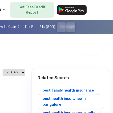
Get Free Credit
Language
Report
←
→
w to Claim?
Tax Benefits (80D)
Portability
Cashless health I
Select language
Related Search
best family health insurance
best health insurance in
bangalore
best health insurance in india