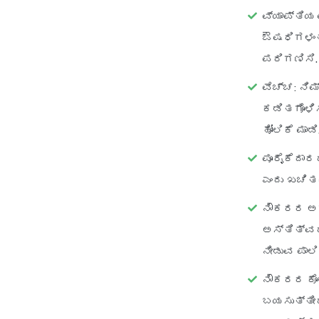
ವ್ಯಾಪ್ತಿಯ
ಔಷಧಿಗಳಂತ
ಪರಿಗಣಿಸಿ.
ವೆಚ್ಚ
: ನಿ
ಕಡಿತಗೊಳಿಸ
ಹೋಲಿಕೆ ಮಾಡಿ
ಪೂರೈಕೆದಾರರ
ಎಂದು ಖಚಿತ
ನೌಕರರ ಅ
ಅಸ್ತಿತ್ವದ
ನೀಡುವ ಪಾಲಿ
ನೌಕರರ ಕೊಡ
ಬಯಸುತ್ತೀರ