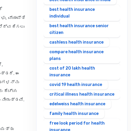
ಕೆ
best health insurance
individual
ು, ವ್ಯಾಪ್ತಿ
best health insurance senior
 ನಿರ್ವಹಿಸಲು
citizen
cashless health insurance
compare health insurance
plans
ೆ,
cost of 20 lakh health
ತ್ತದೆ. ಈ
insurance
ವುಗಳನ್ನು
covid 19 health insurance
ು ಹೆಚ್ಚು
critical illness health insurance
 ನೀಡುತ್ತವೆ.
edelweiss health insurance
family health insurance
free look period for health
 ಮತ್ತು
insurance