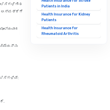
Health Insurance for Stroke
ಾಲಿಸಿಗಳಿಗಿಂತ
Patients in India
 ಆಸ್ಪತ್ರೆಗೆ
Health Insurance for Kidney
Patients
Health Insurance for
 ಅಮೂಲ್ಯವಾದ
Rheumatoid Arthritis
ವಿಮೆಯನ್ನು
Health Insurance by Sum Insured
10 Lakh Health Insurance
2 Crore Health Insurance
20 Lakh Health Insurance
ಲಿಸಿಗಳಿವೆ:
30 Lakh Health Insurance
5 Lakh Health Insurance
50 Lakh Health Insurance
ದೆ.
6 Crore Health Insurance