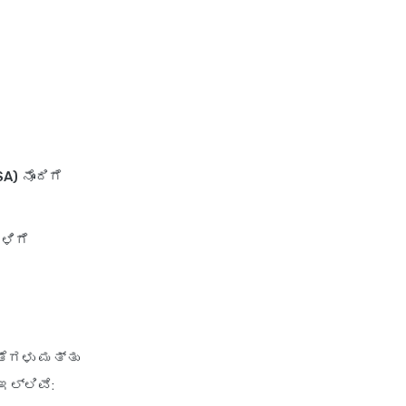
Hdfc Ergo Health Insurance
Card
Hdfc Ergo Health Insurance
Customer Renewal
Hdfc Ergo Health Insurance
Customer Care Details
SA)
ನೊಂದಿಗೆ
Hdfc Ergo Health Insurance
Cancellation
Hdfc Ergo Corporate Health
ಳಿಗೆ
Insurance
Hdfc Ergo Family Health
Insurance
Hdfc Ergo Group Health
Insurance
ತೆಗಳು ಮತ್ತು
Hdfc Ergo Health Insurance
ಇಲ್ಲಿವೆ:
Benefits