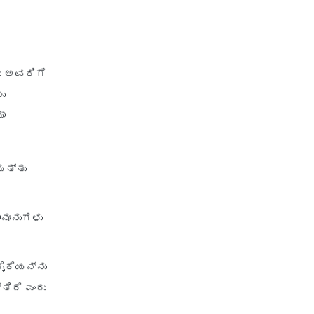
ಳು ಅವರಿಗೆ
ು
ಮಾ
ಮತ್ತು
ಾನೂನುಗಳು
ೈಕೆಯನ್ನು
ಿದೆ ಎಂದು