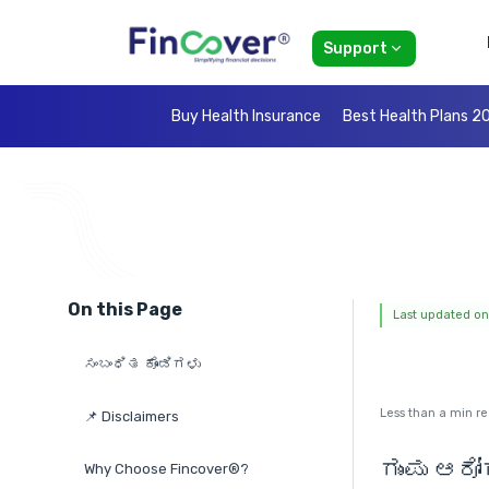
Support
Buy Health Insurance
Best Health Plans 2
On this Page
Last updated on:
ಸಂಬಂಧಿತ ಕೊಂಡಿಗಳು
Less than a min r
📌 Disclaimers
ಗುಂಪು ಆರೋ
Why Choose Fincover®?