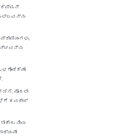
್ರಿಪ್ಷನ್
Hdfc Ergo General Insurance
 ಮಟ್ಟವನ್ನು
Company
Care Health
 ಪ್ರೀಮಿಯಂಗಳು,
ೆಚ್ಚವನ್ನು
Care Classic Plan
Care Senior Health Advantage
Plan
ಒಳಗೊಂಡಿದೆಯೇ
Care Supreme Vikas Plan
ಿ.
Care Supreme Plan
ಣಿಸಿ, ಮೊದಲೇ
Care Heart Health Plan
ಳಿಗೆ ಕವರೇಜ್
Care Health Insurance for
Senior Citizens
ೇಕೆಂದು ನೀವು
Care Health Insurance Global
ಸಾಧ್ಯವೇ
Plan