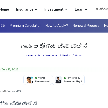
Select 
Home
Insurance
Investment
Loan
025
Premium Calculator
How to Apply?
Renewal Process
Ho
ಗುಂಪು ಆರೋಗ್ಯ ವಿಮಾ ಪಾಲಿಸಿ
Home
/
Kn
/
Insurance
/
Health
/
Group
 July 17, 2025
Author
Reviewed by
Prem Anand
GuruMoorthy A
ead
Views:
424
ಗ್ಯ ವಿಮಾ ಪಾಲಿಸಿ