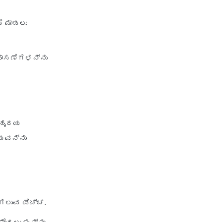
50 Lakh Health Insurance
6 Crore Health Insurance
ೆ ಮಾಡಲು
3 Lakh Health Insurance
1 Lakh Health Insurance India
ಪಾಸಣೆಗಳನ್ನು
Aditya Birla
Aditya Birla Activ One NXT Plan
Aditya Birla Activ Health
 ಹೃದಯ
Essential Plan
ಾಯವನ್ನು
Aditya Birla Activ Health
Platinum
Aditya Birla Activ Care Plan
Aditya Birla Health Insurance
ಗಲುವ ವೆಚ್ಚ.
Calculator