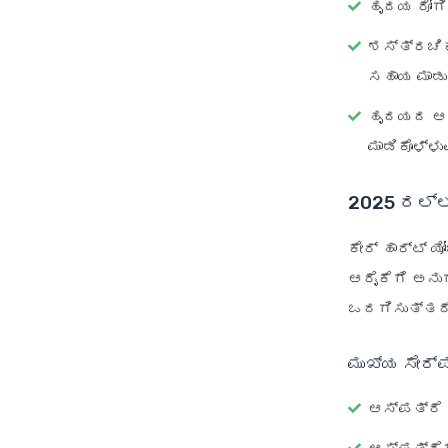
ಹೃದಯ ರೋಗಿ
ಶಸ್ತ್ರಚಿಕ
ಸಹಾಯ ಮಾಡು
ಹೃದಯದ ಆರ
ಮಾಡಿಕೊಳ್ಳುವ
2025 ರಲ್ಲಿ
ಕೇರ್ ಹಾರ್ಟ್
ಆರೈಕೆಗೆ ಅನು
ಒದಗಿಸುತ್ತದೆ
ಮುಖ್ಯ ಸೇರ್
ಆಸ್ಪತ್ರೆ 