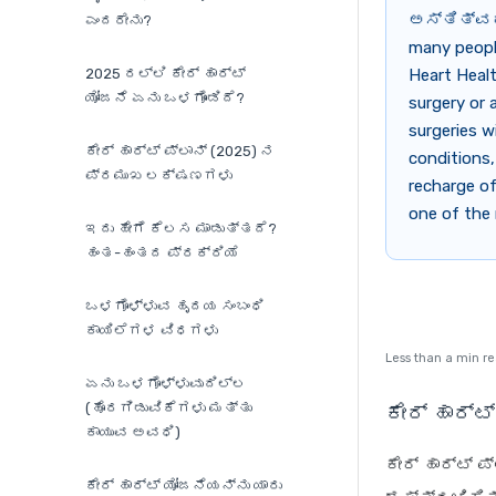
ಅಸ್ತಿತ್ವದ
ಎಂದರೇನು?
many people
2025 ರಲ್ಲಿ ಕೇರ್ ಹಾರ್ಟ್
Heart Healt
ಯೋಜನೆ ಏನು ಒಳಗೊಂಡಿದೆ?
surgery or 
surgeries w
ಕೇರ್ ಹಾರ್ಟ್ ಪ್ಲಾನ್ (2025) ನ
conditions,
ಪ್ರಮುಖ ಲಕ್ಷಣಗಳು
recharge of
one of the 
ಇದು ಹೇಗೆ ಕೆಲಸ ಮಾಡುತ್ತದೆ?
ಹಂತ-ಹಂತದ ಪ್ರಕ್ರಿಯೆ
ಒಳಗೊಳ್ಳುವ ಹೃದಯ ಸಂಬಂಧಿ
ಕಾಯಿಲೆಗಳ ವಿಧಗಳು
Less than a min r
ಏನು ಒಳಗೊಳ್ಳುವುದಿಲ್ಲ
(ಹೊರಗಿಡುವಿಕೆಗಳು ಮತ್ತು
ಕೇರ್ ಹಾರ್ಟ
ಕಾಯುವ ಅವಧಿ)
ಕೇರ್ ಹಾರ್ಟ್ 
ಕೇರ್ ಹಾರ್ಟ್ ಯೋಜನೆಯನ್ನು ಯಾರು