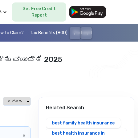
Get Free Credit
Language
Report
←
→
w to Claim?
Tax Benefits (80D)
Portability
Cashless health I
್ತು ವ್ಯಾಪ್ತಿ 2025
Select language
Related Search
best family health insurance
best health insurance in
×