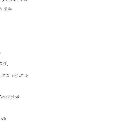
 ಮೊದಲು ಮತ್ತು
HDFC Ergo
ಮತ್ತು
Hdfc Ergo Health Insurance
Card
Hdfc Ergo Health Insurance
Customer Renewal
.
Hdfc Ergo Health Insurance
Customer Care Details
್ತಿ.
Hdfc Ergo Health Insurance
ಕಿತ್ಸೆಗಳನ್ನು
Cancellation
Hdfc Ergo Corporate Health
Insurance
ೆಯಲ್ಲಿಯೇ
Hdfc Ergo Family Health
Insurance
ತವು
Hdfc Ergo Group Health
Insurance