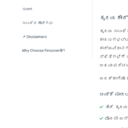
ಸಾರಾಂಶ
ಹೃದಯ ಕೇಂದ
ಸಂಬಂಧಿತ ಕೊಂಡಿಗಳು
ಹೃದಯ ಸಂಬಂಧ
📌 Disclaimers
ಕಾರಣಗಳಲ್ಲಿ 
ಕಾರ್ಯವಿಧಾನಗ
Why Choose Fincover®?
ಸ್ಥಿತಿಗಳಿಗೆ 
ಅಥವಾ ಪರಿಚಯಿ
ಅದಕ್ಕಾಗಿಯೇ ಕ
ಆಯ್ಕೆ ಮಾಡಲ
ಹಿಂದೆ ಹೃದಯ
ಮೊದಲೇ ಅಸ