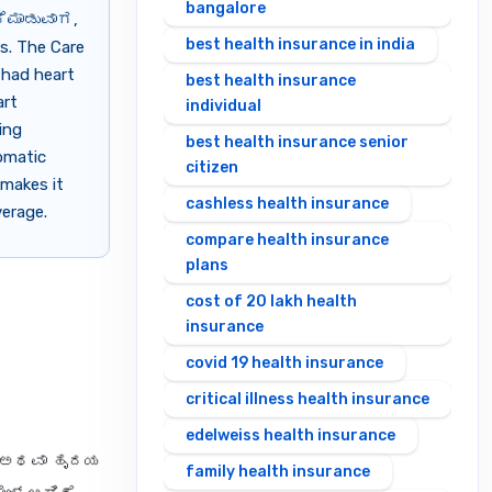
bangalore
ೆಮಾಡುವಾಗ,
best health insurance in india
s. The Care
 had heart
best health insurance
art
individual
ing
best health insurance senior
tomatic
citizen
 makes it
cashless health insurance
verage.
compare health insurance
plans
cost of 20 lakh health
insurance
covid 19 health insurance
critical illness health insurance
edelweiss health insurance
ುವ ಅಥವಾ ಹೃದಯ
family health insurance