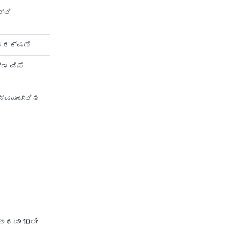
Plan
್ಲಿ
ಾ ರಕ್ಷಣೆ
್ಣ ವಿಮೆ
 ಸ್ವಯಂಚಾಲಿತ
 ಅಥವಾ 10ಲೀ