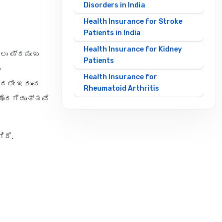
Disorders in India
Health Insurance for Stroke
Patients in India
Health Insurance for Kidney
ಲು ಪ್ರಮುಖ
Patients
ಯ
Health Insurance for
ೊದಲೇ ಇರುವ
Rheumatoid Arthritis
ಹೊರಗಿಡುತ್ತವೆ
Health Insurance by Sum Insured
ಿದೆ.
10 Lakh Health Insurance
2 Crore Health Insurance
20 Lakh Health Insurance
30 Lakh Health Insurance
5 Lakh Health Insurance