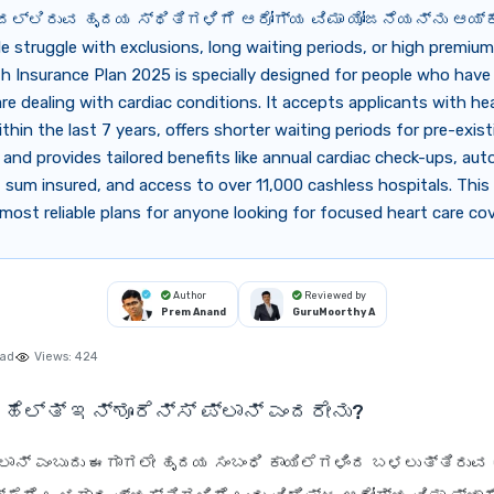
ಲ್ಲಿರುವ ಹೃದಯ ಸ್ಥಿತಿಗಳಿಗೆ ಆರೋಗ್ಯ ವಿಮಾ ಯೋಜನೆಯನ್ನು ಆಯ್ಕ
 struggle with exclusions, long waiting periods, or high premium
h Insurance Plan 2025 is specially designed for people who have
are dealing with cardiac conditions. It accepts applicants with he
ithin the last 7 years, offers shorter waiting periods for pre-exist
 and provides tailored benefits like annual cardiac check-ups, au
 sum insured, and access to over 11,000 cashless hospitals. This
most reliable plans for anyone looking for focused heart care co
Author
Reviewed by
Prem Anand
GuruMoorthy A
ead
Views:
424
್ ಹೆಲ್ತ್ ಇನ್ಶೂರೆನ್ಸ್ ಪ್ಲಾನ್ ಎಂದರೇನು?
ಪ್ಲಾನ್ ಎಂಬುದು ಈಗಾಗಲೇ ಹೃದಯ ಸಂಬಂಧಿ ಕಾಯಿಲೆಗಳಿಂದ ಬಳಲುತ್ತಿರ