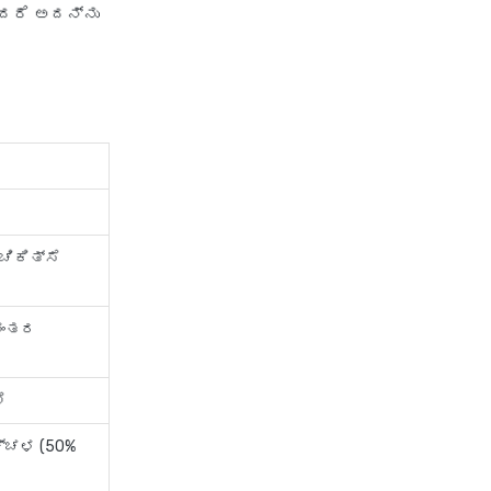
ಯಾದರೆ ಅದನ್ನು
Hdfc Ergo Health Insurance
Benefits
Hdfc Ergo General Insurance
Company
Care Health
Care Classic Plan
ಿಕಿತ್ಸೆ
Care Senior Health Advantage
Plan
Care Supreme Vikas Plan
ನಂತರ
Care Supreme Plan
Care Heart Health Plan
ೆ
Care Health Insurance for
ಚ್ಚಳ (50%
Senior Citizens
Care Health Insurance Global