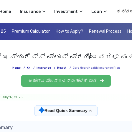
Select 
Home
Insurance
Investment
Loan
025
Premium Calculator
How to Apply?
Renewal Process
Ho
ತ್ ಇನ್ಶುರೆನ್ಸ್ ಪ್ಲಾನ್ ಪ್ರಯೋಜನಗಳು ಮತ
Home
/
Kn
/
Insurance
/
Health
/
Care Heart Health Insurance Plan
ಆರೋಗ್ಯ ಯೋಜನೆಗಳನ್ನು ಹೋಲಿಕೆ ಮಾಡಿ
 July 17, 2025
✦
Read Quick Summary
mmary