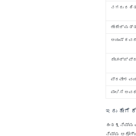
ನಗದು ರಹಿತ 
ಡೇಕೇರ್ ಮತ್ತ
ಆಯುಷ್ ಕವರ
ರೀಚಾರ್ಜ್ ಪ
ಪ್ರವೇಶ ವಯ
ಪಾಲಿಸಿ ಅವಧ
ಇದು ಹೇಗೆ 
ಹಂತ 1. ನಿಮ್ಮ
ನಿಮ್ಮ ಆರೋಗ್ಯ