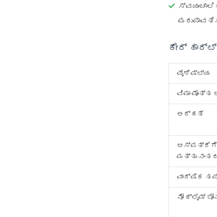
ಸ್ವಯಂಚಾಲಿ
ಮರುಪಾವತಿಸ
ಕೇರ್ ಹಾರ್
ವೈಶಿಷ್ಟ್ಯ
ವಿಮಾ ಮೊತ್ತ
ಅರ್ಹತೆ
ಆಸ್ಪತ್ರೆಗೆ
ಮತ್ತು ನಂತ
ವಾರ್ಷಿಕ ತಪ
ನೋ ಕ್ಲೈಮ್ ಬ