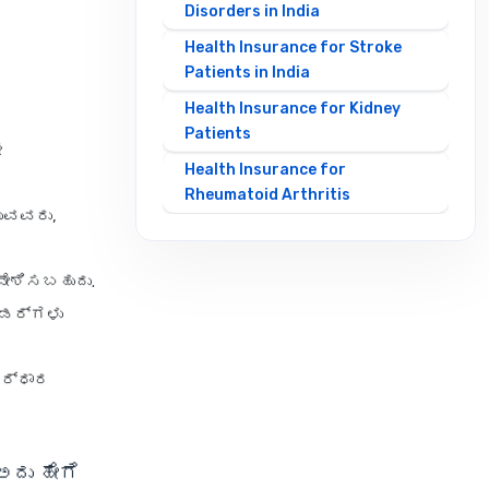
Disorders in India
Health Insurance for Stroke
Patients in India
Health Insurance for Kidney
Patients
ೇ
Health Insurance for
Rheumatoid Arthritis
ುವವರು,
Health Insurance by Sum Insured
ವೇಶಿಸಬಹುದು.
10 Lakh Health Insurance
ಡರ್‌ಗಳು
2 Crore Health Insurance
ಿರ್ಧಾರ
20 Lakh Health Insurance
30 Lakh Health Insurance
5 Lakh Health Insurance
ಅದು ಹೇಗೆ