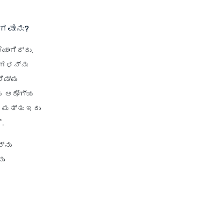
50 Lakh Health Insurance
6 Crore Health Insurance
ೋಗವೇನು?
3 Lakh Health Insurance
1 Lakh Health Insurance India
ಯಾಗಿದ್ದು,
ನಗಳನ್ನು
Aditya Birla
ನಿಮ್ಮ
್ಮ ಆರೋಗ್ಯ
Aditya Birla Activ One NXT Plan
 ಮತ್ತು ಇದು
Aditya Birla Activ Health
.
Essential Plan
್ನು
Aditya Birla Activ Health
Platinum
ನು
Aditya Birla Activ Care Plan
Aditya Birla Health Insurance
Calculator