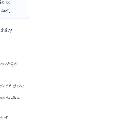
ಮೊದಲು
Hdfc Ergo Health Insurance
ತಾರೆ.
Benefits
Hdfc Ergo General Insurance
Company
ಬೇಕು?
Care Health
Care Classic Plan
ಆನ್‌ಲೈನ್
Care Senior Health Advantage
Plan
Care Supreme Vikas Plan
ಂಟ್‌ಗಳಿಲ್ಲ.
Care Supreme Plan
ವುದು ನೀವು
Care Heart Health Plan
Care Health Insurance for
ಿಮಗೆ
Senior Citizens
Care Health Insurance Global