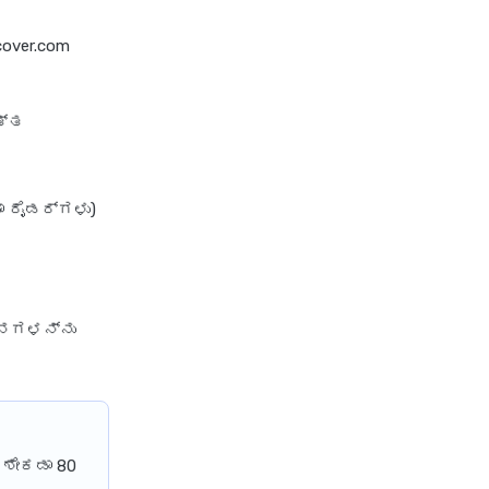
HDFC Ergo
cover.com
Hdfc Ergo Health Insurance
Card
ತ್ತ
Hdfc Ergo Health Insurance
Customer Renewal
Hdfc Ergo Health Insurance
 ರೈಡರ್‌ಗಳು)
Customer Care Details
Hdfc Ergo Health Insurance
Cancellation
Hdfc Ergo Corporate Health
ೋಜನಗಳನ್ನು
Insurance
Hdfc Ergo Family Health
Insurance
Hdfc Ergo Group Health
 ಶೇಕಡಾ 80
Insurance