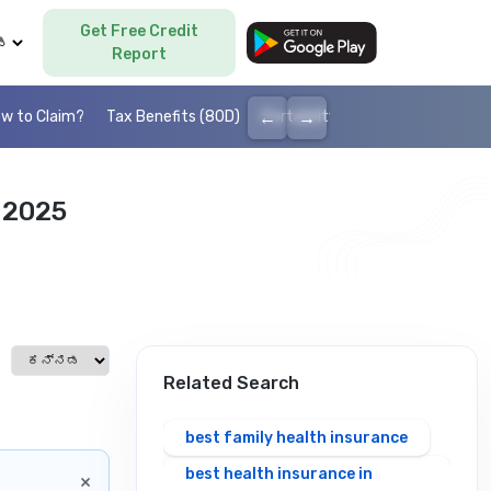
Get Free Credit
Language
Report
←
→
w to Claim?
Tax Benefits (80D)
Portability
Cashless health I
 2025
Select language
Related Search
best family health insurance
best health insurance in
×