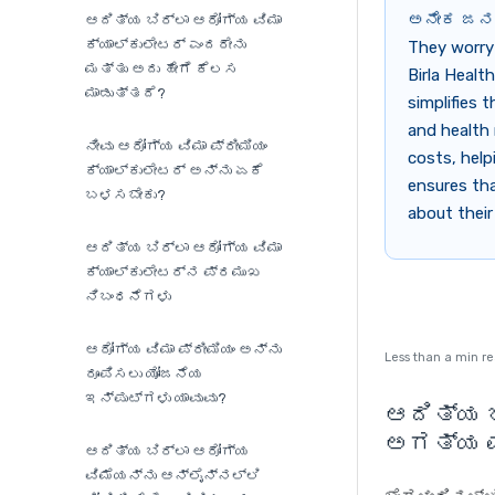
ಅನೇಕ ಜನರ
ಆದಿತ್ಯ ಬಿರ್ಲಾ ಆರೋಗ್ಯ ವಿಮಾ
ಕ್ಯಾಲ್ಕುಲೇಟರ್ ಎಂದರೇನು
They worry
ಮತ್ತು ಅದು ಹೇಗೆ ಕೆಲಸ
Birla Healt
ಮಾಡುತ್ತದೆ?
simplifies 
and health 
ನೀವು ಆರೋಗ್ಯ ವಿಮಾ ಪ್ರೀಮಿಯಂ
costs, help
ಕ್ಯಾಲ್ಕುಲೇಟರ್ ಅನ್ನು ಏಕೆ
ensures tha
ಬಳಸಬೇಕು?
about their
ಆದಿತ್ಯ ಬಿರ್ಲಾ ಆರೋಗ್ಯ ವಿಮಾ
ಕ್ಯಾಲ್ಕುಲೇಟರ್‌ನ ಪ್ರಮುಖ
ನಿಬಂಧನೆಗಳು
ಆರೋಗ್ಯ ವಿಮಾ ಪ್ರೀಮಿಯಂ ಅನ್ನು
Less than a min r
ರೂಪಿಸಲು ಯೋಜನೆಯ
ಇನ್‌ಪುಟ್‌ಗಳು ಯಾವುವು?
ಆದಿತ್ಯ ಬ
ಅಗತ್ಯ ಮ
ಆದಿತ್ಯ ಬಿರ್ಲಾ ಆರೋಗ್ಯ
ವಿಮೆಯನ್ನು ಆನ್‌ಲೈನ್‌ನಲ್ಲಿ