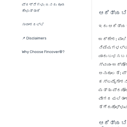
ಪ್ರಶ್ನೆಗಳು: ಜನರು ಕೂಡ
ಕೇಳುತ್ತಾರೆ
ಆದಿತ್ಯ ಬಿ
ಸಾರಾಂಶದಲ್ಲಿ
ಇದು ಆದಿತ್ಯ 
📌 Disclaimers
ಉದ್ದೇಶ:
ಪಾಲಿ
ನಿಮಿಷಗಳಲ್ಲಿ 
Why Choose Fincover®?
ಯಾರು ಬಳಸಬಹು
ಸ್ವಯಂ ಉದ್ಯೋ
ಅನುಕೂಲತೆ:
ಪ್
ಕಸ್ಟಮೈಸೇಶನ್
ಮತ್ತು ಪ್ರಯೋ
ವೇಗದ ಫಲಿತಾಂ
ತೆಗೆದುಕೊಳ್ಳುವ
ಆದಿತ್ಯ ಬಿ