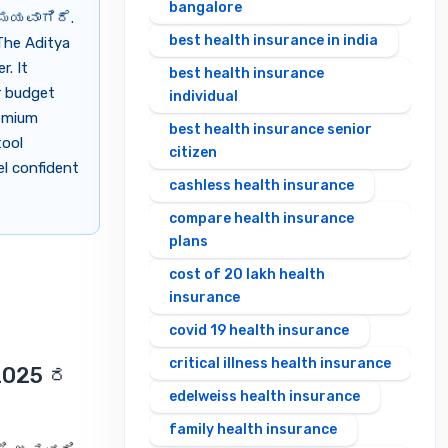
bangalore
ಮಯವಾಗಿದೆ.
best health insurance in india
The Aditya
r. It
best health insurance
ur budget
individual
remium
best health insurance senior
tool
citizen
el confident
cashless health insurance
compare health insurance
plans
cost of 20 lakh health
insurance
covid 19 health insurance
critical illness health insurance
2025 ರ
edelweiss health insurance
family health insurance