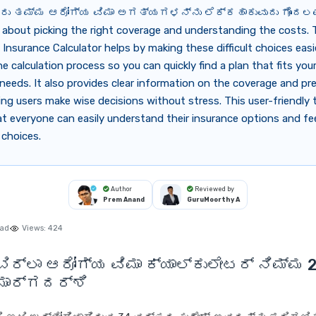
ು ತಮ್ಮ ಆರೋಗ್ಯ ವಿಮಾ ಅಗತ್ಯಗಳನ್ನು ಲೆಕ್ಕಹಾಕುವುದು ಗೊಂದಲ
 about picking the right coverage and understanding the costs. 
h Insurance Calculator helps by making these difficult choices easie
the calculation process so you can quickly find a plan that fits yo
needs. It also provides clear information on the coverage and p
ing users make wise decisions without stress. This user-friendly 
t everyone can easily understand their insurance options and fe
 choices.
Author
Reviewed by
Prem Anand
GuruMoorthy A
ead
Views:
424
ಿರ್ಲಾ ಆರೋಗ್ಯ ವಿಮಾ ಕ್ಯಾಲ್ಕುಲೇಟರ್ ನಿಮ್ಮ 
ಾರ್ಗದರ್ಶಿ