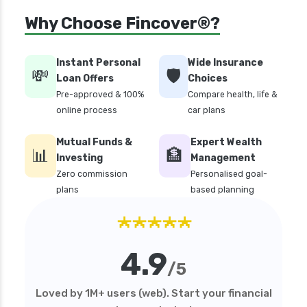
Care Health Insurance Global Plan
Why Choose Fincover®?
Instant Personal
Wide Insurance
💸
🛡️
Loan Offers
Choices
Pre-approved & 100%
Compare health, life &
online process
car plans
Mutual Funds &
Expert Wealth
📊
🏦
Investing
Management
Zero commission
Personalised goal-
plans
based planning
★★★★★
4.9
/5
Loved by 1M+ users (web). Start your financial