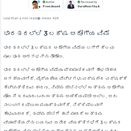
Author
Reviewed by
Prem Anand
GuruMoorthy A
Less than a min read
Views:
424
ಭಾರತದಲ್ಲಿ 3 ಲಕ್ಷ ಆರೋಗ್ಯ ವಿಮೆ
ಭಾರತದಲ್ಲಿ 3 ಲಕ್ಷದ ಆರೋಗ್ಯ ವಿಮೆಯ ಬಗ್ಗೆ ಕೆಲವು
ಮೂಲಭೂತ ಅಂಶಗಳನ್ನು ನೋಡೋಣ.
ಭಾರತದಲ್ಲಿ ಆರೋಗ್ಯ ವಿಮೆಯು ಪ್ರಾಮಾಣಿಕವಾಗಿ ಹೇಳಬೇಕಾದ
ಅಗತ್ಯವಾಗಿದೆ. ವೈದ್ಯಕೀಯ ವೆಚ್ಚಗಳು ವರ್ಷದಿಂದ ವರ್ಷಕ್ಕೆ
ಹೆಚ್ಚುತ್ತಿರುವ ಕಾರಣ, ನಿಮ್ಮ ಜೇಬಿನಲ್ಲಿ ಉತ್ತಮ ಆರೋಗ್ಯ
ಯೋಜನೆ ಇರುವುದು ಒಂದು ಉತ್ತಮ ಆಯ್ಕೆಯಷ್ಟೇ ಅಲ್ಲ, ಅದು
ನಂಬಲಾಗದಷ್ಟು ಉಪಯುಕ್ತವಾಗಿದೆ. ನಿರ್ದಿಷ್ಟವಾಗಿ
ಹೇಳುವುದಾದರೆ, ತಮ್ಮ ಜೇಬಿಗೆ ಹಾನಿ ಮಾಡದೆ ಉತ್ತಮ
ವ್ಯಾಪ್ತಿಯನ್ನು ಬಯಸುವ ಅನೇಕ ವ್ಯಕ್ತಿಗಳಿಗೆ 3 ಲಕ್ಷದ