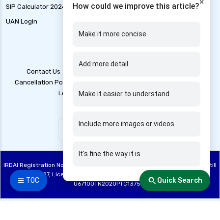
×
How could we improve this article?
SIP Calculator 2024
Loan Application Status
UAN Login
Marine Insurance
Make it more concise
Add more detail
Contact Us
Blogs
T&C
Account Deletion
Cancellation Policy
Disclaimer
Grievance Redressal
Legal Policy
Privacy Policy
Make it easier to understand
Include more images or videos
It's fine the way it is
IRDAI Registration No: 748, Registration Code No. IRDA/DB 844/20, Valid till
28/06/2027, License category – Direct Broker (Life & General), CIN:
☰ TOC
Quick Search
U67100TN2020PTC137515
Made with ❤️ by the Fincover Team | © Copyright 2026 Fincover. All Rights