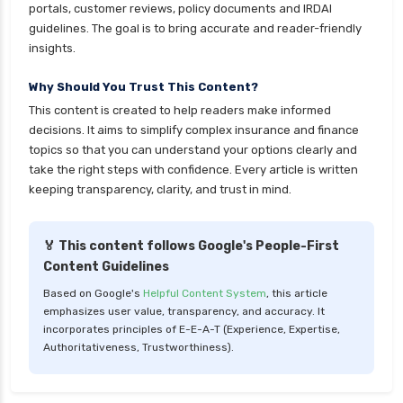
Hdfc Ergo Health Insurance Cancellation
portals, customer reviews, policy documents and IRDAI
guidelines. The goal is to bring accurate and reader-friendly
Hdfc Ergo Corporate Health Insurance
insights.
Hdfc Ergo Family Health Insurance
Why Should You Trust This Content?
Hdfc Ergo Group Health Insurance
This content is created to help readers make informed
Hdfc Ergo Health Insurance Benefits
decisions. It aims to simplify complex insurance and finance
topics so that you can understand your options clearly and
Hdfc Ergo General Insurance Company
take the right steps with confidence. Every article is written
keeping transparency, clarity, and trust in mind.
Care Health
🏅 This content follows Google's People-First
Care Classic Plan
Content Guidelines
Care Senior Health Advantage Plan
Based on Google's
Helpful Content System
, this article
Care Supreme Vikas Plan
emphasizes user value, transparency, and accuracy. It
incorporates principles of E-E-A-T (Experience, Expertise,
Care Supreme Plan
Authoritativeness, Trustworthiness).
Care Heart Health Plan
Care Health Insurance for Senior Citizens