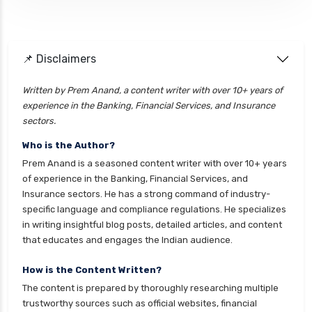
Aditya Birla
📌 Disclaimers
Aditya Birla Activ One NXT Plan
Aditya Birla Activ Health Essential Plan
Written by Prem Anand, a content writer with over 10+ years of
experience in the Banking, Financial Services, and Insurance
Aditya Birla Activ Health Platinum
sectors.
Aditya Birla Activ Care Plan
Who is the Author?
Aditya Birla Health Insurance Calculator
Prem Anand is a seasoned content writer with over 10+ years
of experience in the Banking, Financial Services, and
Insurance sectors. He has a strong command of industry-
HDFC Ergo
specific language and compliance regulations. He specializes
in writing insightful blog posts, detailed articles, and content
Hdfc Ergo Health Insurance Card
that educates and engages the Indian audience.
Hdfc Ergo Health Insurance Customer Renewal
How is the Content Written?
Hdfc Ergo Health Insurance Customer Care
The content is prepared by thoroughly researching multiple
Details
trustworthy sources such as official websites, financial