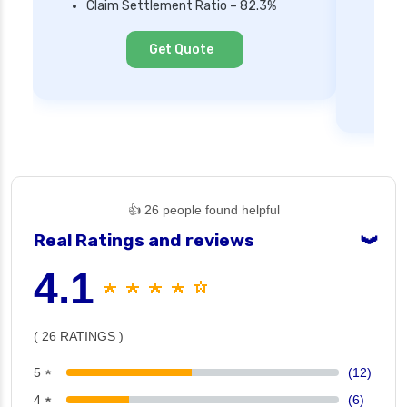
Claim Settlement Ratio – 82.3%
Ne
Cl
Get Quote
👍 26 people found helpful
Real Ratings and reviews
❯
4.1
★ ★ ★ ★ ☆
( 26 RATINGS )
5 ★
(12)
4 ★
(6)