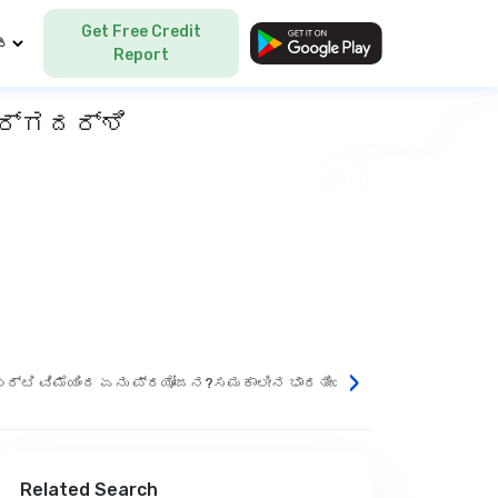
Get Free Credit
Language
Report
ಾರ್ಗದರ್ಶಿ
›
ಬರ್ಟಿ ವಿಮೆಯಿಂದ ಏನು ಪ್ರಯೋಜನ?
ಸಮಕಾಲೀನ ಭಾರತೀಯ ಪಾಲಿಸಿದಾರರಿಗೆ ಅವಕಾಶ
Related Search