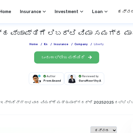
Select 
Home
Insurance
Investment
Loan
ರ್ಹ ವ್ಯಾಪ್ತಿಗೆ ಲಿಬರ್ಟಿ ವಿಮಾ ಸಮಗ್ರ ಮ
Home
/
Kn
/
Insurance
/
Company
/
Liberty
ಒಂದು ಉಲ್ಲೇಖ ಪಡೆಯಿರಿ
Author
Reviewed by
Prem Anand
GuruMoorthy A
 ಇನ್ಶುರೆನ್ಸ್ ಆಳವಾದ ವಿಮರ್ಶೆ ಮತ್ತು ಮಾರ್ಗದರ್ಶಿ 2025
2025 ರಲ್ಲಿ ಲಿ
Select language