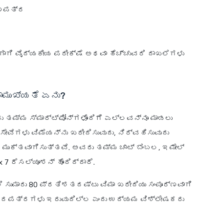
ಾಣಪತ್ರ
ಗಾಗಿ ವೈದ್ಯಕೀಯ ಪರೀಕ್ಷೆ ಅಥವಾ ಹೆಚ್ಚುವರಿ ದಾಖಲೆಗಳು
ರಾಮುಖ್ಯತೆ ಏನು?
ು ತಮ್ಮ ಸ್ಮಾರ್ಟ್‌ಫೋನ್‌ಗಳೊಂದಿಗೆ ಎಲ್ಲವನ್ನೂ ಮಾಡಲು
ಸೇವೆಗಳು ವಿಮೆಯನ್ನು ಖರೀದಿಸುವುದು, ನಿರ್ವಹಿಸುವುದು
ಷ ಮುಕ್ತವಾಗಿಸುತ್ತವೆ. ಅವರು ತಮ್ಮ ಚಾಟ್ ಬೆಂಬಲ, ಇಮೇಲ್
7 ರೆಸಲ್ಯೂಶನ್ ಹೊಂದಿದ್ದಾರೆ.
 ಸುಮಾರು 80 ಪ್ರತಿಶತದಷ್ಟು ವಿಮಾ ಖರೀದಿಯು ಸಂಪೂರ್ಣವಾಗಿ
 ಕಾಗದಪತ್ರಗಳು ಇರುವುದಿಲ್ಲ ಎಂದು ಉದ್ಯಮ ವಿಶ್ಲೇಷಕರು