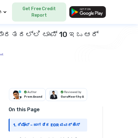
Get Free Credit
Language
Report
ು ಭಾರತದಲ್ಲಿ ಟಾಪ್ 10 ಇಒಆರ್
ent
Author
Reviewed by
Prem Anand
GuruMoorthy A
On this Page
1. ರಿಮೋಟ್ – ಜಾಗತಿಕ EOR ಪವರ್‌ಹೌಸ್