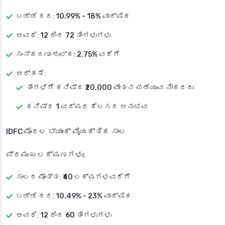
ಬಡ್ಡಿ ದರ
:
10.99% - 18% ವಾರ್ಷಿಕ
ಅವಧಿ
:
12 ರಿಂದ 72 ತಿಂಗಳುಗಳು
ಸಂಸ್ಕರಣಾ ಶುಲ್ಕ
:
2.75% ವರೆಗೆ
ಅರ್ಹತೆ
:
ತಿಂಗಳಿಗೆ ಕನಿಷ್ಠ
₹20,000 ವೇತನ ಪಡೆಯುವ ನೌಕರರು
ಕನಿಷ್ಠ
1 ವರ್ಷದ ಕೆಲಸದ ಅನುಭವ
IDFC ಮೊದಲ ಬ್ಯಾಂಕ್ ವೈಯಕ್ತಿಕ ಸಾಲ
ಪ್ರಮುಖ ಲಕ್ಷಣಗಳು:
ಸಾಲದ ಮೊತ್ತ
:
₹40 ಲಕ್ಷಗಳವರೆಗೆ
ಬಡ್ಡಿ ದರ
:
10.49% - 23% ವಾರ್ಷಿಕ
ಅವಧಿ
:
12 ರಿಂದ 60 ತಿಂಗಳುಗಳು