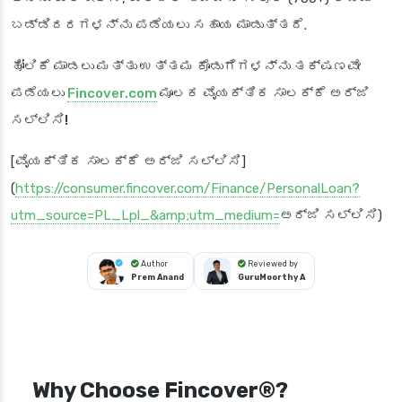
ಬಡ್ಡಿದರಗಳನ್ನು
ಪಡೆಯಲು ಸಹಾಯ ಮಾಡುತ್ತದೆ.
ಹೋಲಿಕೆ ಮಾಡಲು ಮತ್ತು ಉತ್ತಮ ಕೊಡುಗೆಗಳನ್ನು ತಕ್ಷಣವೇ
ಪಡೆಯಲು
Fincover.com
ಮೂಲಕ ವೈಯಕ್ತಿಕ ಸಾಲಕ್ಕೆ ಅರ್ಜಿ
ಸಲ್ಲಿಸಿ!
[ವೈಯಕ್ತಿಕ ಸಾಲಕ್ಕೆ ಅರ್ಜಿ ಸಲ್ಲಿಸಿ]
(
https://consumer.fincover.com/Finance/PersonalLoan?
utm_source=PL_Lpl_&amp;utm_medium=
ಅರ್ಜಿ ಸಲ್ಲಿಸಿ)
Author
Reviewed by
Prem Anand
GuruMoorthy A
Why Choose Fincover®?