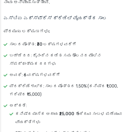
ನಾವು ಅನ್ವೇಷಿಸುತ್ತೇವೆ.
ಎಸ್‌ಬಿಐ ಎಕ್ಸ್‌ಪ್ರೆಸ್ ಕ್ರೆಡಿಟ್ ವೈಯಕ್ತಿಕ ಸಾಲ
ಪ್ರಮುಖ ಲಕ್ಷಣಗಳು:
ಸಾಲದ ಮೊತ್ತ
:
₹30 ಲಕ್ಷಗಳವರೆಗೆ
ಬಡ್ಡಿ ದರ
: ದೈನಂದಿನ ಕಡಿತ ಸಮತೋಲನದ ಮೇಲಿನ
ಸ್ಪರ್ಧಾತ್ಮಕ ದರಗಳು
ಅವಧಿ
:
6 ವರ್ಷಗಳವರೆಗೆ
ಪ್ರಕ್ರಿಯೆ ಶುಲ್ಕ
: ಸಾಲದ ಮೊತ್ತದ 1.50% (ಕನಿಷ್ಠ ₹1,000,
ಗರಿಷ್ಠ ₹15,000)
ಅರ್ಹತೆ
:
ಕನಿಷ್ಠ ಮಾಸಿಕ ಆದಾಯ
₹25,000
ಹೊಂದಿರುವ ಸಂಬಳ ಪಡೆಯುವ
ವ್ಯಕ್ತಿಗಳು