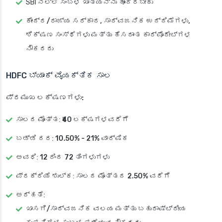
SBI ನಲ್ಲಿ
ಸಂಬಳ ಖಾತೆಯನ್ನು ಹೊಂದಿರಬೇಕು
ಕೇಂದ್ರ/ರಾಜ್ಯ ಸರ್ಕಾರ, ಸಾರ್ವಜನಿಕ ಉದ್ದಿಮೆಗಳು,
ಶಿಕ್ಷಣ ಸಂಸ್ಥೆಗಳು ಮತ್ತು ಹೆಸರಾಂತ ಕಾರ್ಪೊರೇಟ್‌ಗಳ
ನೌಕರರು
HDFC ಬ್ಯಾಂಕ್ ವೈಯಕ್ತಿಕ ಸಾಲ
ಪ್ರಮುಖ ಲಕ್ಷಣಗಳು:
ಸಾಲದ ಮೊತ್ತ
:
₹40 ಲಕ್ಷಗಳವರೆಗೆ
ಬಡ್ಡಿ ದರ
:
10.50% - 21% ವಾರ್ಷಿಕ
ಅವಧಿ
:
12 ರಿಂದ 72 ತಿಂಗಳುಗಳು
ಪ್ರಕ್ರಿಯೆ ಶುಲ್ಕ
: ಸಾಲದ ಮೊತ್ತದ
2.50% ವರೆಗೆ
ಅರ್ಹತೆ
:
ಖಾಸಗಿ/ಸಾರ್ವಜನಿಕ ವಲಯ ಮತ್ತು ಬಹುರಾಷ್ಟ್ರೀಯ