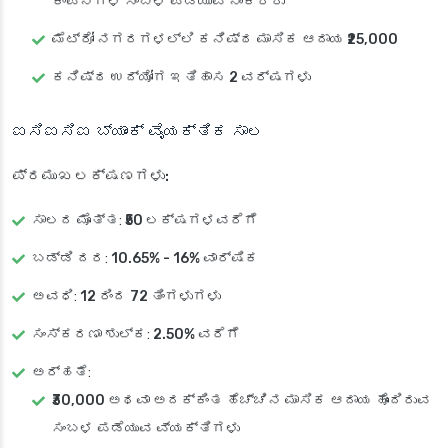
ಕಂಪನಿಗಳ
ಸಂಬಳ ಪಡೆಯುವ ನೌಕರರು
ಮೆಟ್ರೋ ನಗರಗಳಲ್ಲಿ ಕನಿಷ್ಠ ಮಾಸಿಕ ಆದಾಯ
₹25,000
ಕನಿಷ್ಠ ಉದ್ಯೋಗ ಇತಿಹಾಸ
2 ವರ್ಷಗಳು
ಐಸಿಐಸಿಐ ಬ್ಯಾಂಕ್ ವೈಯಕ್ತಿಕ ಸಾಲ
ಪ್ರಮುಖ ಲಕ್ಷಣಗಳು:
ಸಾಲದ ಮೊತ್ತ
:
₹50 ಲಕ್ಷಗಳವರೆಗೆ
ಬಡ್ಡಿ ದರ
:
10.65% - 16% ವಾರ್ಷಿಕ
ಅವಧಿ
:
12 ರಿಂದ 72 ತಿಂಗಳುಗಳು
ಸಂಸ್ಕರಣಾ ಶುಲ್ಕ
:
2.50% ವರೆಗೆ
ಅರ್ಹತೆ
:
₹30,000 ಅಥವಾ ಅದಕ್ಕಿಂತ ಹೆಚ್ಚಿನ ಮಾಸಿಕ ಆದಾಯ ಹೊಂದಿರುವ
ಸಂಬಳ ಪಡೆಯುವ ವ್ಯಕ್ತಿಗಳು