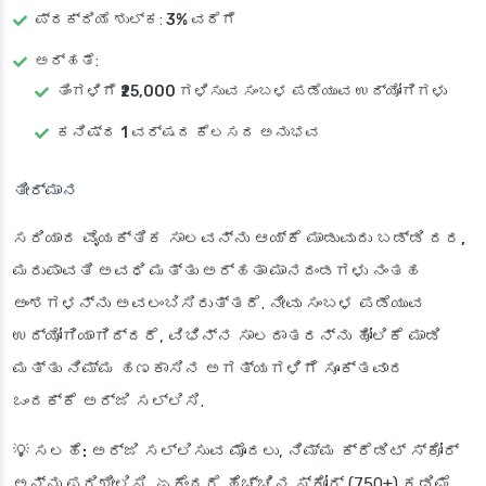
ಪ್ರಕ್ರಿಯೆ ಶುಲ್ಕ
:
3% ವರೆಗೆ
ಅರ್ಹತೆ
:
ತಿಂಗಳಿಗೆ
₹25,000 ಗಳಿಸುವ ಸಂಬಳ ಪಡೆಯುವ ಉದ್ಯೋಗಿಗಳು
ಕನಿಷ್ಠ
1 ವರ್ಷದ ಕೆಲಸದ ಅನುಭವ
ತೀರ್ಮಾನ
ಸರಿಯಾದ ವೈಯಕ್ತಿಕ ಸಾಲವನ್ನು ಆಯ್ಕೆ ಮಾಡುವುದು
ಬಡ್ಡಿ ದರ,
ಮರುಪಾವತಿ ಅವಧಿ ಮತ್ತು ಅರ್ಹತಾ ಮಾನದಂಡಗಳು
ನಂತಹ
ಅಂಶಗಳನ್ನು ಅವಲಂಬಿಸಿರುತ್ತದೆ. ನೀವು ಸಂಬಳ ಪಡೆಯುವ
ಉದ್ಯೋಗಿಯಾಗಿದ್ದರೆ, ವಿಭಿನ್ನ ಸಾಲದಾತರನ್ನು ಹೋಲಿಕೆ ಮಾಡಿ
ಮತ್ತು ನಿಮ್ಮ ಹಣಕಾಸಿನ ಅಗತ್ಯಗಳಿಗೆ ಸೂಕ್ತವಾದ
ಒಂದಕ್ಕೆ ಅರ್ಜಿ ಸಲ್ಲಿಸಿ.
💡
ಸಲಹೆ:
ಅರ್ಜಿ ಸಲ್ಲಿಸುವ ಮೊದಲು, ನಿಮ್ಮ ಕ್ರೆಡಿಟ್ ಸ್ಕೋರ್
ಅನ್ನು ಪರಿಶೀಲಿಸಿ, ಏಕೆಂದರೆ ಹೆಚ್ಚಿನ ಸ್ಕೋರ್ (750+)
ಕಡಿಮೆ