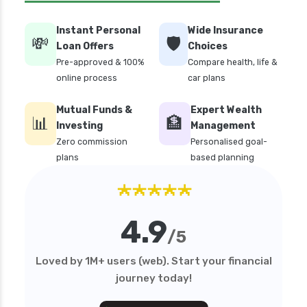
Instant Personal
Wide Insurance
💸
🛡️
Loan Offers
Choices
Pre-approved & 100%
Compare health, life &
online process
car plans
Mutual Funds &
Expert Wealth
📊
🏦
Investing
Management
Zero commission
Personalised goal-
plans
based planning
★★★★★
4.9
/5
Loved by 1M+ users (web). Start your financial
journey today!