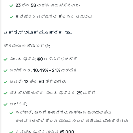
23 ರಿಂದ 58 ವರ್ಷ ವಯಸ್ಸಿನವರು
ಕನಿಷ್ಠ 2 ವರ್ಷಗಳ ಕೆಲಸದ ಅನುಭವ
ಆಕ್ಸಿಸ್ ಬ್ಯಾಂಕ್ ವೈಯಕ್ತಿಕ ಸಾಲ
ಪ್ರಮುಖ ಲಕ್ಷಣಗಳು:
ಸಾಲದ ಮೊತ್ತ
:
₹40 ಲಕ್ಷಗಳವರೆಗೆ
ಬಡ್ಡಿ ದರ
:
10.49% - 21% ವಾರ್ಷಿಕ
ಅವಧಿ
:
12 ರಿಂದ 60 ತಿಂಗಳುಗಳು
ಪ್ರಕ್ರಿಯೆ ಶುಲ್ಕ
:
ಸಾಲದ ಮೊತ್ತದ 2%
ವರೆಗೆ
ಅರ್ಹತೆ
:
ಸರ್ಕಾರಿ, ಖಾಸಗಿ ಕಂಪನಿಗಳು ಮತ್ತು ಬಹುರಾಷ್ಟ್ರೀಯ
ಕಂಪನಿಗಳಲ್ಲಿ
ಕೆಲಸ ಮಾಡುವ ಸಂಬಳ ಪಡೆಯುವ ವ್ಯಕ್ತಿಗಳು
ಕನಿಷ್ಠ
ಮಾಸಿಕ ವೇತನ ₹15,000