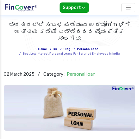
Support
ಭಾರತದಲ್ಲಿ ಸಂಬಳ ಪಡೆಯುವ ಉದ್ಯೋಗಿಗಳಿಗೆ
ಉತ್ತಮ ಕಡಿಮೆ ಬಡ್ಡಿದರದ ವೈಯಕ್ತಿಕ
ಸಾಲಗಳು
Home
/
Kn
/
Blog
/
Personal Loan
/
Best Low Interest Personal Loans For Salaried Employees In India
Category :
Personal loan
02 March 2025
/