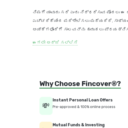
ನಿಮಗೆ ಯಾವುದು ಸರಿ ಎಂದು ನಿರ್ಧರಿಸುವ ಮೊದಲ
ಎಚ್ಚರಿಕೆಯಿಂದ ಪರಿಶೀಲಿಸಲು ಮರೆಯದಿರಿ. ಸಾಧ್ಯ
ಆಯ್ಕೆಗಳೊಂದಿಗೆ ಸಾಲವನ್ನು ಹುಡುಕಲು ಪ್ರಯತ್ನಿಸ
ಈಗಲೇ ಅರ್ಜಿ ಸಲ್ಲಿಸಿ
Why Choose Fincover®?
Instant Personal Loan Offers
💸
Pre-approved & 100% online process
Mutual Funds & Investing