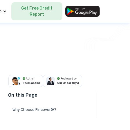
Get Free Credit
Language
Report
Author
Reviewed by
Prem Anand
GuruMoorthy A
On this Page
Why Choose Fincover®?