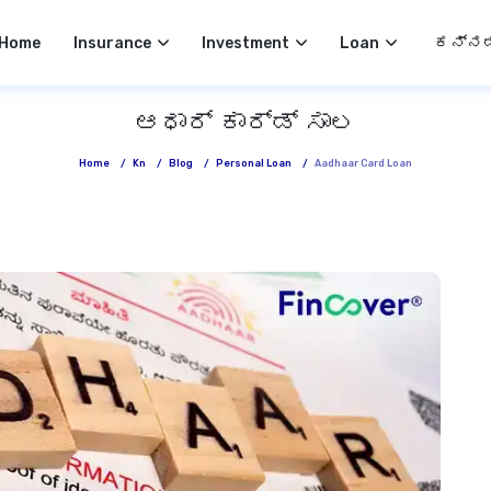
Select 
Home
Insurance
Investment
Loan
ಆಧಾರ್ ಕಾರ್ಡ್ ಸಾಲ
Home
/
Kn
/
Blog
/
Personal Loan
/
Aadhaar Card Loan