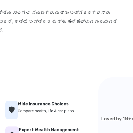
ು ಈ ರೀತಿಯ ಸಾಲಗಳ ನಿಯಮಗಳು ಮತ್ತು ಬಡ್ಡಿದರಗಳನ್ನು
ವಾದರೆ, ಕಡಿಮೆ ಬಡ್ಡಿದರ ಮತ್ತು ಹೊಂದಿಕೊಳ್ಳುವ ಮರುಪಾವತಿ
ಿ.
Wide Insurance Choices
🛡️
Compare health, life & car plans
Loved by 1M+ u
Expert Wealth Management