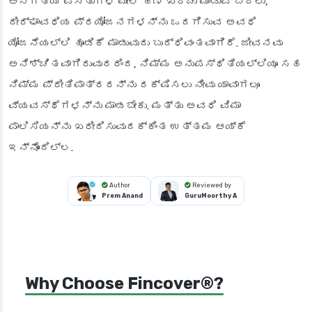
ಅನಗತ್ಯ ವಸ್ತುಗಳ ಮೇಲೆ ಹಣ ಖರ್ಚು ಮಾಡುವ ಬದಲು,
ದೀರ್ಘಾವಧಿಯ ಪ್ರಯೋಜನಗಳನ್ನು ಒದಗಿಸುವ ಅವಧಿ
ಯೋಜನೆಯಲ್ಲಿ ಹೂಡಿಕೆ ಮಾಡುವುದು ಬುದ್ಧಿವಂತವಾಗಿದೆ. ಜೀವನವು
ಅನಿಶ್ಚಿತವಾಗಿರುವುದರಿಂದ, ನಿಮ್ಮ ಅನುಪಸ್ಥಿತಿಯಲ್ಲಿಯೂ ಸಹ
ನಿಮ್ಮ ಪ್ರೀತಿಪಾತ್ರರನ್ನು ರಕ್ಷಿಸಲು ನೀವು ಯಾವಾಗಲೂ
ವ್ಯವಸ್ಥೆಗಳನ್ನು ಮಾಡಬೇಕು. ಮತ್ತು ಅವಧಿ ವಿಮಾ
ಪಾಲಿಸಿಯನ್ನು ಖರೀದಿಸುವುದಕ್ಕಿಂತ ಉತ್ತಮ ಆಯ್ಕೆ
ಇನ್ನೊಂದಿಲ್ಲ.
Author
Reviewed by
Prem Anand
GuruMoorthy A
Why Choose Fincover®?