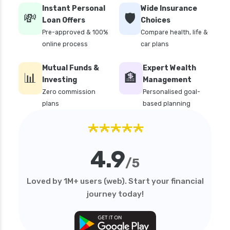
Instant Personal
Wide Insurance
💸
🛡️
Loan Offers
Choices
Pre-approved & 100%
Compare health, life &
online process
car plans
Mutual Funds &
Expert Wealth
📊
🏦
Investing
Management
Zero commission
Personalised goal-
plans
based planning
★★★★★
4.9
/5
Loved by 1M+ users (web). Start your financial
journey today!