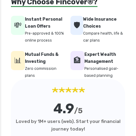
Why Choose Fincover®?
Instant Personal
Wide Insurance
💸
🛡️
Loan Offers
Choices
Pre-approved & 100%
Compare health, life &
online process
car plans
Mutual Funds &
Expert Wealth
📊
🏦
Investing
Management
Zero commission
Personalised goal-
plans
based planning
★★★★★
4.9
/5
Loved by 1M+ users (web). Start your financial
journey today!