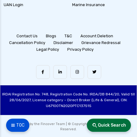
UAN Login
Marine Insurance
Contact Us
Blogs
T&C
Account Deletion
Cancellation Policy
Disclaimer
Grievance Redressal
Legal Policy
Privacy Policy
IRDAI Registration No: 748, Registration Code No. IRDA/DB 844/20, Valid till
28/06/2027, License category – Direct Broker (Life & General), CIN:
U67100TN2020PTC137515
Made with ❤️ by the Fincover Team | © Copyright 2026 Fincover. All Rights
☰ TOC
Quick Search
Reserved.