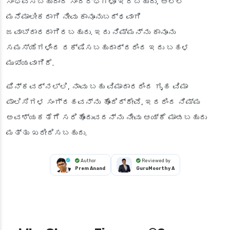
ಸಂಭವಿಸಬಹುದಾದ ಸಂದರ್ಭಗಳೂ ಇರಬಹುದು, ಅಲ್ಲಿ
ಮನೆಮಾಲೀಕರಾಗಿ ನೀವು ಕಾನೂನುಬದ್ಧವಾಗಿ
ಜವಾಬ್ದಾರರಾಗಿರಬಹುದು. ಇದು ನಿಮ್ಮನ್ನು ಕಾನೂನು
ಸಮಸ್ಯೆಗಳಿಂದ ರಕ್ಷಿಸಬಹುದಾದ್ದರಿಂದ ಇದು ಬಹಳ
ಮುಖ್ಯವಾಗಿದೆ.
ಫಿನ್‌ಕವರ್‌ನಲ್ಲಿ, ನಾವು ಬಹು ವಿಮಾದಾರರಿಂದ ಗೃಹ ವಿಮಾ
ಪಾಲಿಸಿಗಳ ಸಂಗ್ರಹವನ್ನು ಹೊಂದಿದ್ದೇವೆ, ಇದರಿಂದ ನಿಮ್ಮ
ಅವಶ್ಯಕತೆಗೆ ಸರಿಹೊಂದುವದನ್ನು ನೀವು ಆಯ್ಕೆ ಮಾಡಬಹುದು
ಮತ್ತು ಖರೀದಿಸಬಹುದು.
Author
Reviewed by
Prem Anand
GuruMoorthy A