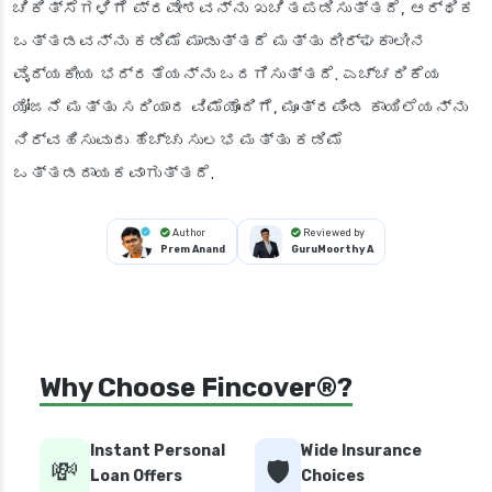
ಚಿಕಿತ್ಸೆಗಳಿಗೆ ಪ್ರವೇಶವನ್ನು ಖಚಿತಪಡಿಸುತ್ತದೆ, ಆರ್ಥಿಕ
ಒತ್ತಡವನ್ನು ಕಡಿಮೆ ಮಾಡುತ್ತದೆ ಮತ್ತು ದೀರ್ಘಕಾಲೀನ
ವೈದ್ಯಕೀಯ ಭದ್ರತೆಯನ್ನು ಒದಗಿಸುತ್ತದೆ. ಎಚ್ಚರಿಕೆಯ
ಯೋಜನೆ ಮತ್ತು ಸರಿಯಾದ ವಿಮೆಯೊಂದಿಗೆ, ಮೂತ್ರಪಿಂಡ ಕಾಯಿಲೆಯನ್ನು
ನಿರ್ವಹಿಸುವುದು ಹೆಚ್ಚು ಸುಲಭ ಮತ್ತು ಕಡಿಮೆ
ಒತ್ತಡದಾಯಕವಾಗುತ್ತದೆ.
Author
Reviewed by
Prem Anand
GuruMoorthy A
Why Choose Fincover®?
Instant Personal
Wide Insurance
💸
🛡️
Loan Offers
Choices