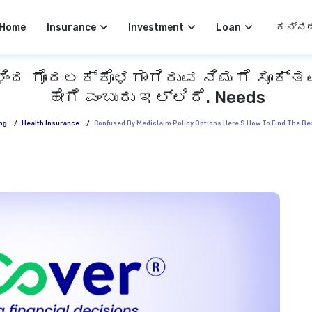
Select 
Home
Insurance
Investment
Loan
ಳಿಂದ ಗೊಂದಲಕ್ಕೊಳಗಾಗಿರುವ ನಿಮಗೆ ಸೂಕ್ತ
ಹೇಗೆ ಎಂಬುದು ಇಲ್ಲಿದೆ. Needs
og
/
Health Insurance
/
Confused By Mediclaim Policy Options Here S How To Find The Bes