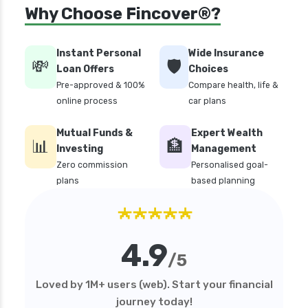
Why Choose Fincover®?
Instant Personal
Wide Insurance
💸
🛡️
Loan Offers
Choices
Pre-approved & 100%
Compare health, life &
online process
car plans
Mutual Funds &
Expert Wealth
📊
🏦
Investing
Management
Zero commission
Personalised goal-
plans
based planning
★★★★★
4.9
/5
Loved by 1M+ users (web). Start your financial
journey today!