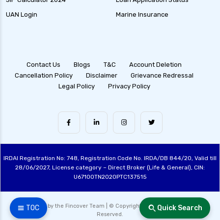
UAN Login
Marine Insurance
Contact Us
Blogs
T&C
Account Deletion
Cancellation Policy
Disclaimer
Grievance Redressal
Legal Policy
Privacy Policy
IRDAI Registration No: 748, Registration Code No. IRDA/DB 844/20, Valid till
28/06/2027, License category – Direct Broker (Life & General), CIN:
U67100TN2020PTC137515
Made with ❤️ by the Fincover Team | © Copyright 2026 Fincover. All Rights
☰ TOC
Quick Search
Reserved.