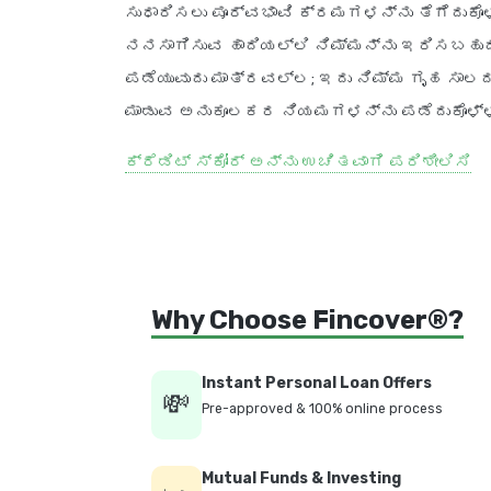
ಸುಧಾರಿಸಲು ಪೂರ್ವಭಾವಿ ಕ್ರಮಗಳನ್ನು ತೆಗೆದುಕ
ನನಸಾಗಿಸುವ ಹಾದಿಯಲ್ಲಿ ನಿಮ್ಮನ್ನು ಇರಿಸಬಹುದು.
ಪಡೆಯುವುದು ಮಾತ್ರವಲ್ಲ; ಇದು ನಿಮ್ಮ ಗೃಹ ಸಾಲದ
ಮಾಡುವ ಅನುಕೂಲಕರ ನಿಯಮಗಳನ್ನು ಪಡೆದುಕೊಳ್ಳ
ಕ್ರೆಡಿಟ್ ಸ್ಕೋರ್ ಅನ್ನು ಉಚಿತವಾಗಿ ಪರಿಶೀಲಿಸಿ
Why Choose Fincover®?
Instant Personal Loan Offers
💸
Pre-approved & 100% online process
Mutual Funds & Investing