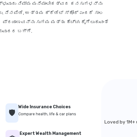
ೊಳ್ಳುವುದು ನಿಮ್ಮ ಮನೆಮಾಲೀಕತ್ವದ ಕನಸುಗಳನ್ನು
 ನೆನಪಿಡಿ, ಉತ್ತಮ ಕ್ರೆಡಿಟ್ ಸ್ಕೋರ್ ಎಂದರೆ ಸಾಲ
 ಪ್ರಯಾಣವನ್ನು ಸುಗಮ ಮತ್ತು ಹೆಚ್ಚು ಕೈಗೆಟುಕುವಂತೆ
ುವುದರ ಬಗ್ಗೆ.
Wide Insurance Choices
🛡️
Compare health, life & car plans
Loved by 1M+ u
Expert Wealth Management