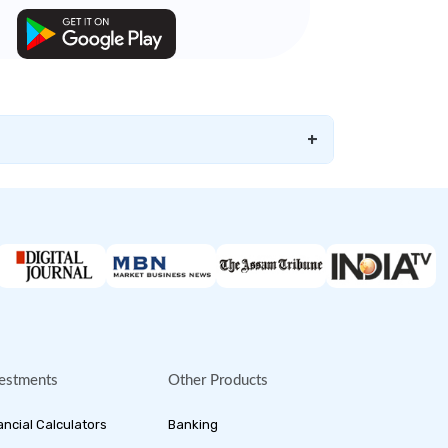
+
estments
Other Products
ancial Calculators
Banking