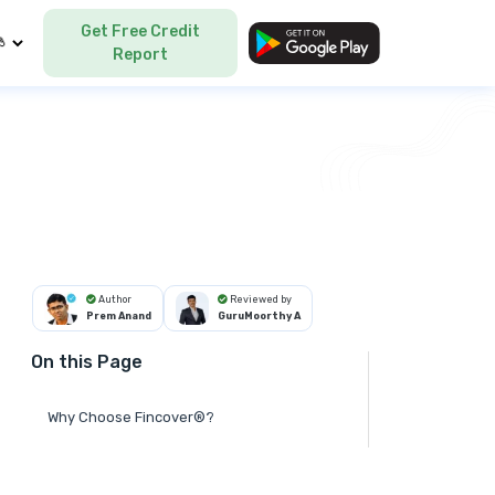
Get Free Credit
Language
Report
Author
Reviewed by
Prem Anand
GuruMoorthy A
On this Page
Why Choose Fincover®?