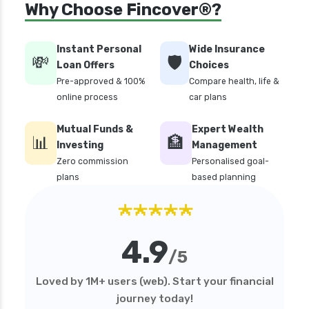
Why Choose Fincover®?
Instant Personal
Wide Insurance
💸
🛡️
Loan Offers
Choices
Pre-approved & 100%
Compare health, life &
online process
car plans
Mutual Funds &
Expert Wealth
📊
🏦
Investing
Management
Zero commission
Personalised goal-
plans
based planning
★★★★★
4.9
/5
Loved by 1M+ users (web). Start your financial
journey today!