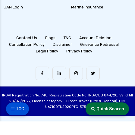
UAN Login
Marine Insurance
Contact Us
Blogs
T&C
Account Deletion
Cancellation Policy
Disclaimer
Grievance Redressal
Legal Policy
Privacy Policy
IRDAI Registration No: 748, Registration Code No. IRDA/DB 844/20, Valid till
28/06/2027, License category – Direct Broker (Life & General), CIN:
U67100TN2020PTC137515
☰ TOC
Quick Search
Made with ❤️ by the Fincover Team | © Copyright 2026 Fincover. All Rights
Reserved.