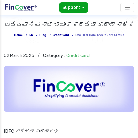
Support
ಐಡಿಎಫ್‌ಸಿ ಫಸ್ಟ್ ಬ್ಯಾಂಕ್ ಕ್ರೆಡಿಟ್ ಕಾರ್ಡ್ ಸ್ಥಿತಿ
Home
/
Kn
/
Blog
/
Credit Card
/
Idfc First Bank Credit Card Status
Category :
Credit card
02 March 2025
/
IDFC ಕ್ರೆಡಿಟ್ ಕಾರ್ಡ್‌ಗಳು