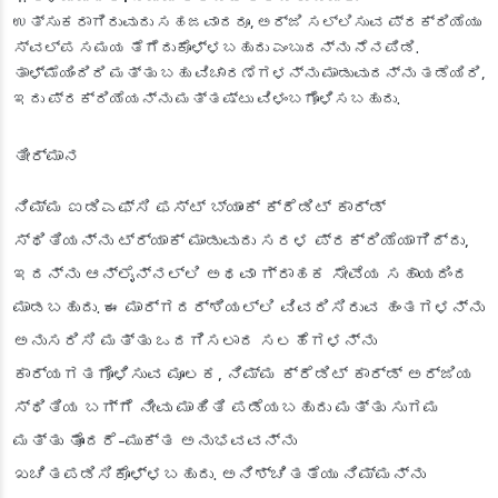
ಉತ್ಸುಕರಾಗಿರುವುದು ಸಹಜವಾದರೂ, ಅರ್ಜಿ ಸಲ್ಲಿಸುವ ಪ್ರಕ್ರಿಯೆಯು
ಸ್ವಲ್ಪ ಸಮಯ ತೆಗೆದುಕೊಳ್ಳಬಹುದು ಎಂಬುದನ್ನು ನೆನಪಿಡಿ.
ತಾಳ್ಮೆಯಿಂದಿರಿ ಮತ್ತು ಬಹು ವಿಚಾರಣೆಗಳನ್ನು ಮಾಡುವುದನ್ನು ತಡೆಯಿರಿ,
ಇದು ಪ್ರಕ್ರಿಯೆಯನ್ನು ಮತ್ತಷ್ಟು ವಿಳಂಬಗೊಳಿಸಬಹುದು.
ತೀರ್ಮಾನ
ನಿಮ್ಮ ಐಡಿಎಫ್‌ಸಿ ಫಸ್ಟ್ ಬ್ಯಾಂಕ್ ಕ್ರೆಡಿಟ್ ಕಾರ್ಡ್
ಸ್ಥಿತಿಯನ್ನು ಟ್ರ್ಯಾಕ್ ಮಾಡುವುದು ಸರಳ ಪ್ರಕ್ರಿಯೆಯಾಗಿದ್ದು,
ಇದನ್ನು ಆನ್‌ಲೈನ್‌ನಲ್ಲಿ ಅಥವಾ ಗ್ರಾಹಕ ಸೇವೆಯ ಸಹಾಯದಿಂದ
ಮಾಡಬಹುದು. ಈ ಮಾರ್ಗದರ್ಶಿಯಲ್ಲಿ ವಿವರಿಸಿರುವ ಹಂತಗಳನ್ನು
ಅನುಸರಿಸಿ ಮತ್ತು ಒದಗಿಸಲಾದ ಸಲಹೆಗಳನ್ನು
ಕಾರ್ಯಗತಗೊಳಿಸುವ ಮೂಲಕ, ನಿಮ್ಮ ಕ್ರೆಡಿಟ್ ಕಾರ್ಡ್ ಅರ್ಜಿಯ
ಸ್ಥಿತಿಯ ಬಗ್ಗೆ ನೀವು ಮಾಹಿತಿ ಪಡೆಯಬಹುದು ಮತ್ತು ಸುಗಮ
ಮತ್ತು ತೊಂದರೆ-ಮುಕ್ತ ಅನುಭವವನ್ನು
ಖಚಿತಪಡಿಸಿಕೊಳ್ಳಬಹುದು. ಅನಿಶ್ಚಿತತೆಯು ನಿಮ್ಮನ್ನು