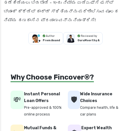
ತಡೆಹಿಡಿಯಲು ಬಿಡಬೇಡಿ - ಇಂದು ನಿಮ್ಮ ಐಡಿಎಫ್‌ಸಿ ಫಸ್ಟ್
ಬ್ಯಾಂಕ್ ಕ್ರೆಡಿಟ್ ಕಾರ್ಡ್ ಸ್ಥಿತಿಯನ್ನು ಪರಿಶೀಲಿಸುವ ಮೂಲಕ
ನಿಮ್ಮ ಹಣಕಾಸಿನ ಪ್ರಯಾಣವನ್ನು ನಿಯಂತ್ರಿಸಿ!
Author
Reviewed by
Prem Anand
GuruMoorthy A
Why Choose Fincover®?
Instant Personal
Wide Insurance
💸
🛡️
Loan Offers
Choices
Pre-approved & 100%
Compare health, life &
online process
car plans
Mutual Funds &
Expert Wealth